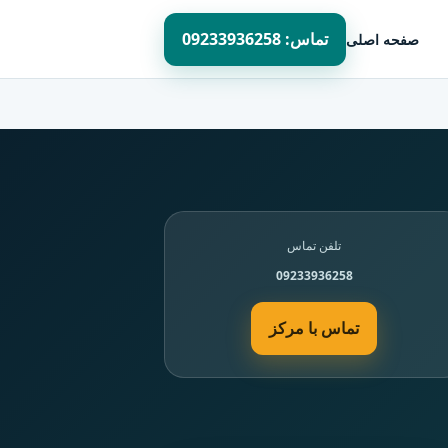
تماس: 09233936258
صفحه اصلی
تلفن تماس
09233936258
تماس با مرکز