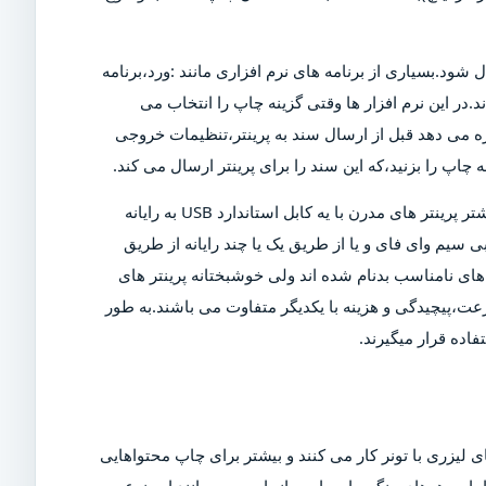
ل شود.بسیاری از برنامه های نرم افزاری مانند :ورد،برنامه
د.در این نرم افزار ها وقتی گزینه چاپ را انتخاب می
ازه می دهد قبل از ارسال سند به پرینتر،تنظیمات خروجی
چاپ را بزنید،که این سند را برای پرینتر ارسال می کند.
البته برای چاپ این سند،پرینتر باید روشن و به رایانه متصل شود.بیشتر پرینتر های مدرن با یه کابل استاندارد USB به رایانه
 سیم وای فای و یا از طریق یک یا چند رایانه از طریق
ی نامناسب بدنام شده اند ولی خوشبختانه پرینتر های
عت،پیچیدگی و هزینه با یکدیگر متفاوت می باشند.به طور
اده قرار میگیرند.
 لیزری با تونر کار می کنند و بیشتر برای چاپ محتواهایی