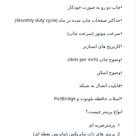
•چاپ دو رو به صورت خودکار
•حداکثر صفحات چاپ شده در ماه (Monthly duty cycle)
•سرعت موتور (سرعت چاپ)
•کارتریج های استارتر
•وضوح چاپ (dots per inch)
•وضوح اسکن
•قابلیت اتصال به شبکه
•اسلات حافظه،بلوتوث و PictBridge
انواع پرینتر چیست؟
پرینترضربه ای
پرینتر های دات ماتریکس (ماتریس نقطه ای)