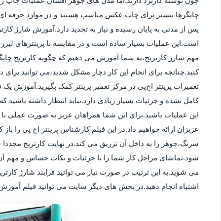
چون نوشته کاربرد دارند.اما مدل های جوهر افشان عملیات چاپ را ب
چاپگرها بیشتر برای چاپ عکس مناسب هستند و در موارد حرفه ای نی
پس از مدتی به پایان رسیده و نیاز به تجدید دارد.آموزش شارژ کار
است.این عملیات بسیار ساده است و در مقایسه با پرینترهای لیزر
مهم شارژ کارتریج،به شما آموزش می دهیم که چگونه کارتریج چاپگر
کنید.چنانچه برای انجام این کار دچار مشکل شدید،می توانید برای
تعمیرات پرینتر اچ‌پی در مرکز تعمیر پرینتر کمک بگیرید.آموزش یک ف
کامل نشده و جزئیات بسیار زیادی دارد.نباید انتظار داشته باشید که 
این عملیات باشید.برای این شما همراهان عزیز به صورت عملی با م
عزیزان ارائه خواهیم داد.در این فیلم کارشناس پرینتر اچ پی را باز 
سرنگ،جوهر را به داخل آن تزریق می کند.در نهایت کارتریج مجددا 
شود.تماشای مراحل کار شما را با جزئیات و نکات حساس و مهم آن 
می شوید.به این ترتیب در صورت نیاز می توانید فرایند شارژ کارتر
اشتباه انجام دهید.در بخش های دیگر سایت می توانید فیلم آموزش ش