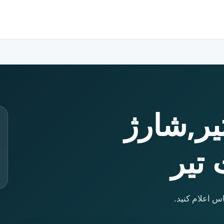
یر,شارژ
 تیر
س اعلام کنید.