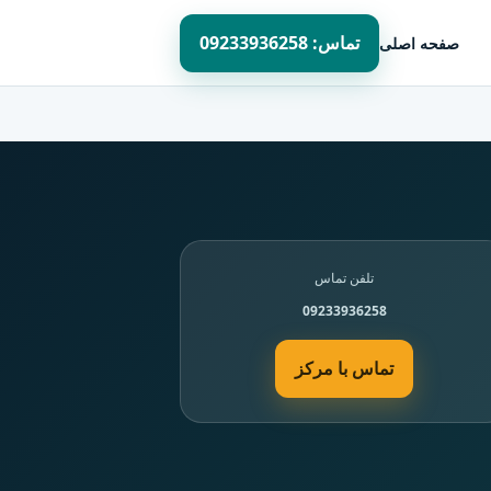
تماس: 09233936258
صفحه اصلی
تلفن تماس
09233936258
تماس با مرکز