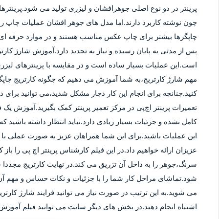
پرینتر در دو نوع اصلی جوهرافشان و لیزری تولید می شود.پرینترهای
چون نوشته کاربرد دارند.اما مدل های جوهر افشان عملیات چاپ را ب
چاپگرها بیشتر برای چاپ عکس مناسب هستند و در موارد حرفه ای نی
پس از مدتی به پایان رسیده و نیاز به تجدید دارد.آموزش شارژ کار
است.این عملیات بسیار ساده است و در مقایسه با پرینترهای لیزر
مهم شارژ کارتریج،به شما آموزش می دهیم که چگونه کارتریج چاپگر
کنید.چنانچه برای انجام این کار دچار مشکل شدید،می توانید برای
تعمیرات پرینتر اچ‌پی در مرکز تعمیر پرینتر کمک بگیرید.آموزش یک ف
کامل نشده و جزئیات بسیار زیادی دارد.نباید انتظار داشته باشید که 
این عملیات باشید.برای این شما همراهان عزیز به صورت عملی با م
عزیزان ارائه خواهیم داد.در این فیلم کارشناس پرینتر اچ پی را باز 
سرنگ،جوهر را به داخل آن تزریق می کند.در نهایت کارتریج مجددا 
شود.تماشای مراحل کار شما را با جزئیات و نکات حساس و مهم آن 
می شوید.به این ترتیب در صورت نیاز می توانید فرایند شارژ کارتر
اشتباه انجام دهید.در بخش های دیگر سایت می توانید فیلم آموزش ش