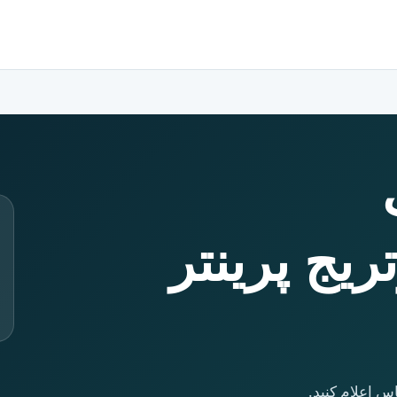
یج پرینتر
س اعلام کنید.