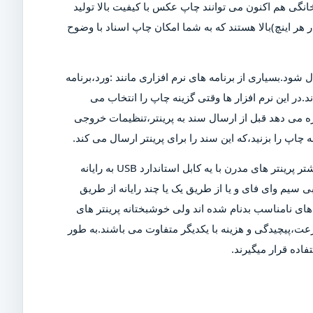
خانگی هم اکنون می توانند چاپ عکس با کیفیت بالا تولید
ن دلیل است که پرینتر های مدرن دارای DPI (نقاط در هر اینچ)بالا هستند که به شما امکان چاپ اسناد با وضوح
ل شود.بسیاری از برنامه های نرم افزاری مانند :ورد،برنامه
د.در این نرم افزار ها وقتی گزینه چاپ را انتخاب می
ازه می دهد قبل از ارسال سند به پرینتر،تنظیمات خروجی
چاپ را بزنید،که این سند را برای پرینتر ارسال می کند.
البته برای چاپ این سند،پرینتر باید روشن و به رایانه متصل شود.بیشتر پرینتر های مدرن با یه کابل استاندارد USB به رایانه
 سیم وای فای و یا از طریق یک یا چند رایانه از طریق
ی نامناسب بدنام شده اند ولی خوشبختانه پرینتر های
عت،پیچیدگی و هزینه با یکدیگر متفاوت می باشند.به طور
اده قرار میگیرند.