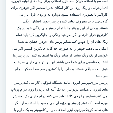
است،و با اضافه کردن سه نازل اضافی برای رنگ های اولیه فیروزه
ای،ارغوانی و رنگ زرد این کار امکان پذیر است.و اگر جوهری برای
کاراکتر یا تصویری استفاده نشود دوباره به ورودی نازل باز می
گردد.چند برند معروف تولید کننده پرینتر جوهر افشان رنگی
هستند.برخی از این پرینتر ها با تمام جوهر های رنگی خود در یک
کارتریج قرار دارند.و اگر بخواهید رنگی را جایگرین کنید باید تمام
رنگ های آن را عوض کنید.سایر پرنتر های جوهر افشان به شما
امکان می دهند جوهر را به صورت جداگانه جایگزین کنید.و اگر می
خواهید از یک رنگ بیشتر از سایر رنگ ها استفاده کنید این پرینتر ها
انتخاب مناسبی برای شما می باشند.این پرینتر های دارای سرعت
فوق العاده بالای هستند و چاپ را با کمترین سر صدا ممکن انجام
می دهند.
پرینتر لیزری:پرینتر لیزری مانند دستگاه فتوکپی کار می کند.پرینتر
های لیزری با هدایت پرتو لیزر به یک آینه که پرتو را روی درام پرتاپ
می کنند،تصاویر را روی کاغذ تولید می کنند.درام دارای یک پوشش
ویژه است که تونر (جوهر پودر)به آن می چسبد.با استفاده از الگو
های نقاط کوچک،پرتوی لیزر اطلاعات را از کامپیوتر به یک دارم با