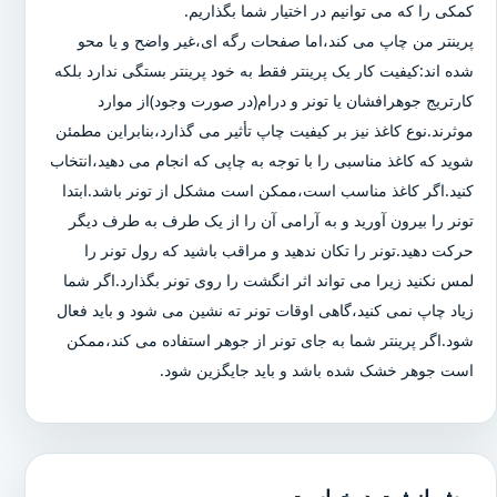
کمکی را که می توانیم در اختیار شما بگذاریم.
پرینتر من چاپ می کند،اما صفحات رگه ای،غیر واضح و یا محو
شده اند:کیفیت کار یک پرینتر فقط به خود پرینتر بستگی ندارد بلکه
کارتریج جوهرافشان یا تونر و درام(در صورت وجود)از موارد
موثرند.نوع کاغذ نیز بر کیفیت چاپ تأثیر می گذارد،بنابراین مطمئن
شوید که کاغذ مناسبی را با توجه به چاپی که انجام می دهید،انتخاب
کنید.اگر کاغذ مناسب است،ممکن است مشکل از تونر باشد.ابتدا
تونر را بیرون آورید و به آرامی آن را از یک طرف به طرف دیگر
حرکت دهید.تونر را تکان ندهید و مراقب باشید که رول تونر را
لمس نکنید زیرا می تواند اثر انگشت را روی تونر بگذارد.اگر شما
زیاد چاپ نمی کنید،گاهی اوقات تونر ته نشین می شود و باید فعال
شود.اگر پرینتر شما به جای تونر از جوهر استفاده می کند،ممکن
است جوهر خشک شده باشد و باید جایگزین شود.
پیش از ثبت درخواست