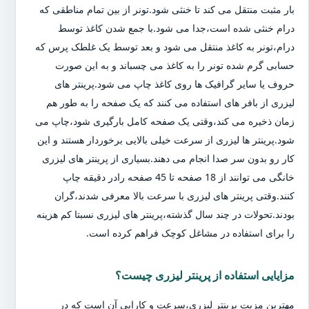
بار مثبت منتقل می کند تا خنثی شود.تونر از بین تمام مناطقی که
درام خنثی شده است،جدا می شود.با جمع شدن کاغذ توسط
درام،تونر به کاغذ منتقل می شود و بعد توسط یک غلطک پرس که
حسابی گرم شده تونر را به کاغذ می چسباند و به این صورت
حروف یا سایر گرافیک ها روی کاغذ چاپ می شود.پرینتر های
لیزری از بافر های استفاده می کنند که یک صفحه را به طور هم
زمان ذخیره می کند،وقتی یک صفحه کامل بارگیری شود،چاپ می
شود.پرینتر ها لیزری از سرعت خیلی بالایی برخوردار هستند و این
کار رو بدون سر صدا انجام می دهند.بسیاری از پرینتر های لیزری
خانگی می توانند از 18 صفحه تا 45 صفحه رادر دقیقه چاپ
کنند.وقتی پرینتر های لیزری با سرعت بالا معرفی شدند،گران
بودند.تحولات در چند سال گذشته،پرینتر های لیزری نسبتا کم هزینه
را برای استفاده در مشاغل کوچک فراهم کرده است.
مزایایی استفاده از پرینتر لیزری چیست؟
مهترین مزیت پرینتر لیزری،سرعت و کارایی آن است که در