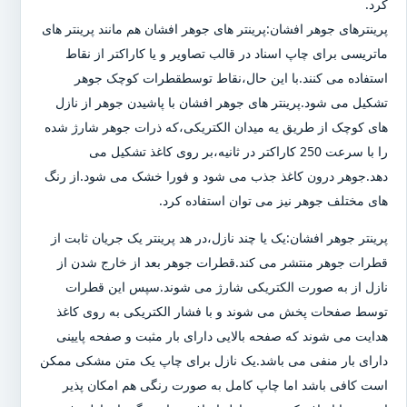
کرد.
پرینترهای جوهر افشان:پرینتر های جوهر افشان هم مانند پرینتر های
ماتریسی برای چاپ اسناد در قالب تصاویر و یا کاراکتر از نقاط
استفاده می کنند.با این حال،نقاط توسطقطرات کوچک جوهر
تشکیل می شود.پرینتر های جوهر افشان با پاشیدن جوهر از نازل
های کوچک از طریق یه میدان الکتریکی،که ذرات جوهر شارژ شده
را با سرعت 250 کاراکتر در ثانیه،بر روی کاغذ تشکیل می
دهد.جوهر درون کاغذ جذب می شود و فورا خشک می شود.از رنگ
های مختلف جوهر نیز می توان استفاده کرد.
پرینتر جوهر افشان:یک یا چند نازل،در هد پرینتر یک جریان ثابت از
قطرات جوهر منتشر می کند.قطرات جوهر بعد از خارج شدن از
نازل از به صورت الکتریکی شارژ می شوند.سپس این قطرات
توسط صفحات پخش می شوند و با فشار الکتریکی به روی کاغذ
هدایت می شوند که صفحه بالایی دارای بار مثبت و صفحه پایینی
دارای بار منفی می باشد.یک نازل برای چاپ یک متن مشکی ممکن
است کافی باشد اما چاپ کامل به صورت رنگی هم امکان پذیر