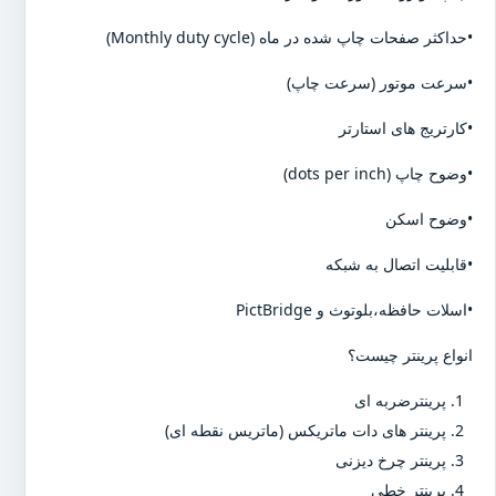
•حداکثر صفحات چاپ شده در ماه (Monthly duty cycle)
•سرعت موتور (سرعت چاپ)
•کارتریج های استارتر
•وضوح چاپ (dots per inch)
•وضوح اسکن
•قابلیت اتصال به شبکه
•اسلات حافظه،بلوتوث و PictBridge
انواع پرینتر چیست؟
پرینترضربه ای
پرینتر های دات ماتریکس (ماتریس نقطه ای)
پرینتر چرخ دیزنی
پرینتر خطی