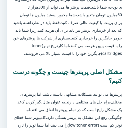
ی بودجه شما باشد.قیمت پرینتر ها می تواند از 300هزار تا
60میلیون تومان متغیر باشد،شما مجبور نیستید میلیون ها تومان
برای پرینت با کیفیت عالی صرف کنید.فقط باید در نظرداشته باشید
که بعد از خریداری پرینتر نیز باید برای آن هزینه کنید.زیرا شما باید
جوهر جایگزین را خریداری کنید.بسیاری از شرکت ها پرینترهای خود
را با قیمت پایین عرضه می کنند،اما کارتریج تونر(toner
cartridges)جایگزین خود را با قیمت بسیار بالا می فروشند.
مشکل اصلی پرینترها چیست و چگونه درست
کنیم؟
پرینترها می توانند مشکلات مشابهی داشته باشند،اما پرینترهای
مختلف،راه حل های مختلفی دارند.به عنوان مثال،گیر کردن کاغذ
یک مشکل رایج است که در تمام پرینترها اتفاق می افتد.اما
چگونگی رفع این مشکل به پرینتر بستگی دارد.کامپیوتر شما خطای
تونر کم است (low toner error)را می دهد،اما شما تونر را تازه