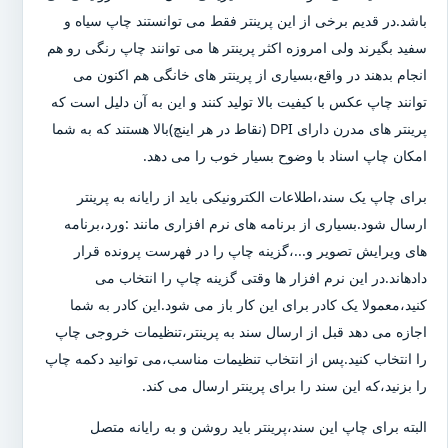
باشد.در قدیم برخی از این پرینتر فقط می توانستند چاپ سیاه و
سفید بگیرند ولی امروزه اکثر پرینتر ها می توانند چاپ رنگی رو هم
انجام بدهند در واقع،بسیاری از پرینتر های خانگی هم اکنون می
توانند چاپ عکس با کیفیت بالا تولید کنند و این به آن دلیل است که
پرینتر های مدرن دارای DPI (نقاط در هر اینچ)بالا هستند که به شما
امکان چاپ اسناد با وضوح بسیار خوب را می دهد.
برای چاپ یک سند،اطلاعات الکترونیکی باید از رایانه به پرینتر
ارسال شود.بسیاری از برنامه های نرم افزاری مانند :ورد،برنامه
های ویرایش تصویر و...،گزینه چاپ را در فهرست پرونده قرار
دادهاند.در این نرم افزار ها وقتی گزینه چاپ را انتخاب می
کنید،معمولا یک کادر برای این کار باز می شود.این کادر به شما
اجازه می دهد قبل از ارسال سند به پرینتر،تنظیمات خروجی چاپ
را انتخاب کنید.پس از انتخاب تنظیمات مناسب،می توانید دکمه چاپ
را بزنید،که این سند را برای پرینتر ارسال می کند.
البته برای چاپ این سند،پرینتر باید روشن و به رایانه متصل