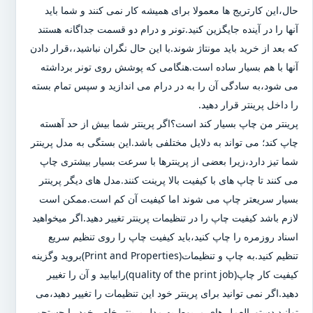
حال،این کارتریج ها معمولا برای همیشه کار نمی کنند و شما باید
آنها را در آینده جایگزین کنید.تونر و درام دو قسمت جداگانه هستند
که بعد از خرید باید مونتاژ شوند.با این حال نگران نباشید،،قرار دادن
آنها با هم بسیار ساده است.هنگامی که پوشش روی تونر برداشته
می شود،به سادگی آن را به در درام می اندازید و سپس تمام بسته
را داخل پرینتر قرار دهید.
پرینتر من چاپ بسیار کند است؟اگر پرینتر شما بیش از حد آهسته
چاپ کند؛ می تواند به دلایل مختلفی باشد.این بستگی به مدل پرینتر
شما تیز دارد،زیرا بعضی از پرینترها با سرعت بسیار بیشتری چاپ
می کنند تا چاپ های با کیفیت بالا پرینت کنند.مدل های دیگر پرینتر
بسیار سریعتر چاپ می شوند اما کیفیت آن کم است.ممکن است
لازم باشد کیفیت چاپ را در تنظیمات پرینتر تغییر دهید.اگر میخواهید
اسناد روزمره را چاپ کنید،باید کیفیت چاپ را روی تنظیم سریع
تنظیم کنید.به چاپ و تنظیمات(Print and Properties)بروید وگزینه
کیفیت کار چاپ(quality of the print job)رابیابید و آن را تغییر
دهید.اگر نمی توانید برای پرینتر خود این تنظیمات را تغییر دهید،می
توانید دستورالعمل های مربوط به مدل پرینتر خاص خود را جستجو