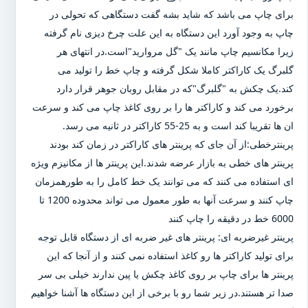
برای چاپ می باشد که شاید بشه گفت دستگاهی که تحولی در
چاپ به وجود آورد این دستگاه به این علت چرخ دیزی نام گرفته
زیرا مکانسیم چاپ مانند یک "گل مروارید"است.در انتهای هر
گلبرگ یک کاراکتر کاملا شکل گرفته و چاپ خط را تولید می
کند.یک چکش به "گلبرگ"که در مقابل روبان جوهر قرار دارد
برخورد می کند و کاراکتر ها را بر روی کاغذ چاپ می کند و سرعت
ان ها تقریبا کند است و به 25-55 کاراکتر در ثانیه می رسد.
پرینترخطی:از آن جای که پرینتر های کاراکتر در زمان کند بودند
پرینتر های خطی به بازار عرضه شدند.این پرینتر ها از مکانیزم ویژه
ای استفاده می کنند که می توانند یک خط کامل را به طورهمزمان
چاپ کنند و سرعت آنها به طور معمول می تواند محدوده 1200 تا
6000 خط در دقیقه را چاپ کنند
پرینتر غیرضربه ای: پرینتر های غیر ضربه ای از دستگاه قابل توجه
برای تولید کاراکتر ها رو کاغذ استفاده نمی کنند و از آنجا که این
پرینتر ها برای چاپ بر روی کاغذ چکش یا پین ندارند خیلی بی سر
صدا تر هستند.در زیر شما رو با برخی از این دستگاه ها آشنا خواهیم