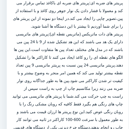
پرینتر های ضربه ای:پرینتر های ضربه ای باکاغذ تماس برقرار می
کند و معمولا با فشار دادن یک نوار جوهر روی کاغذ و با استفاده از
پین،تصویر چاپی را ایجاد می کند.در اینجا دو نمونه از این پرینتر های
را برای شما آوردیم تا بیشتر با این دستگاه ها آشنا شوید.
پرینتر های دات ماتریکس (ماتریس نقطه ای):پرینتر های ماتریسی
دارای یک هد می باشند که این هد تشکیل شده از 9 تا 24 پین می
باشند که در مدل های مختلف تعداد پین ها متفاوت است.این پین ها
الگو های نقطه ای را رو کاغذ ایجاد می کنند تا کاراکتر ها را تشکیل
دهند.پرینتر ماتریسی 24 پین نسبت به پرینتر ماتریسی 9 پین تعداد
نقطه بیشتر تولید می کند که همین امر منجر به وضوح بیشتر و با
کیفیت تر شدن کاراکتر می شود.پین ها به طور جداگانه روی نوار
ضربه می زنند زیرا مکانسیم چاپ از چپ به راست سپس از
راست به چپ حرکت می کند.شما با پرینتر های ماتریسی می توانید
چاپ های رنگی هم بگیرد فقط کافیه که روبان مشکی رنگ را با
روبان رنگی عوض کنید.این نوع پرینتر ها ارزان قیمت می باشند و
به طور معمول با سرعت 600-100 کاراکتر در ثانیه می توانند کار
چاپ رو انجام بدهند.دستگاه چرخ دیزنی یکی از دستگاه های قدیمی