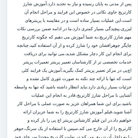
پس از مدتی به پایان رسیده و نیاز به تجدید دارد.آموزش شارژ
کارتریج حاوی نکاتی در خصوص این فرایند و مراحل انجام آن
است.این عملیات بسیار ساده است و در مقایسه با پرینترهای
لیزری،پیچیدگی بسیار کمتری دارد.ما در ادامه ضمن بررسی نکات
مهم شارژ کارتریج،به شما آموزش می دهیم که چگونه کارتریج
چاپگر جوهرافشان خود را شارژ کرده و از آن استفاده کنید.چنانچه
برای انجام این کار دچار مشکل شدید،می توانید برای دریافت
خدمات تخصصی تر از کارشناسان تعمیر پرینتر تعمیرات پرینتر
اچ‌پی در مرکز تعمیر پرینتر کمک بگیرید.آموزش یک فرایند کلی
است که تنها با ارائه چند نکته به صورت تئوری کامل نشده و
جزئیات بسیار زیادی دارد.نباید انتظار داشته باشید که تنها به واسطه
آشنایی با مراحل شارژ کارتریج،قادر به انجام این عملیات
باشید.برای این شما همراهان عزیز به صورت عملی با مراحل کار
آشنا شوید،فیلم آموزش شارژ کارتریج را به شما عزیزان ارائه
خواهیم داد.در این فیلم کارشناس پرینتر اچ پی را باز کرده و
کارتریج را از آن خارج می کند.سپس با استفاده از یک سرنگ،جوهر
را به داخل آن تزریق می کند.در نهایت کارتریج مجددا سر جای خود