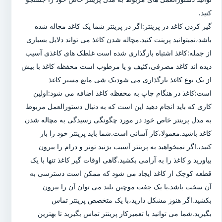
کنید.
گیر کردن کاغذ در پرینتر:اگر در پرینتر شما یک کاغذ مچاله شده
باشد،نمیتوانید پرینت کنید.مچاله شدن کاغذ می تواند دلایل بسیاری
از جمله:کاغذ اشتباه بارگذاری شده است غلطک های کاغذی آسیب
دیده اند کاغذ مصرفی،کثیف و یا مرطوب است محفظه کاغذ با بیش
از یک نوع کاغذ بارگذاری می شودیک شی مانع مسیر کاغذ
است:کاغذ در هنگام چاپ به محفظه کاغذ اضافه می شود:اولین
کاری که باید انجام دهید این است که به دنبال دستورالعمل مربوط
به مدل پرینتر خاص خود در مورد چگونگی رسیدگی به مچاله شدن
کاغذ باشید.معمولا،کار آسانی است.شما باید پرینتر خود را باز
کنید،.اگر نمیخواهید به پرینتر آسیب بزنید تونر و درام را بیرون
بیاورید و کاغذ را به آرامی بکشید.گاهی اوقات گیر کاغذ تنها با یک
قطعه کوچک از کاغذ ایجاد می شود که ممکن است دسترسی به
آن سخت باشد.با یک جفت موچین بلند می توان آن را بیرون
بکشید.اگر هنوز مشکل دارید،با یک متخصص پرینتر تماس
بگیرید.شما می توانید با تعمیرکار پرینتر تماس بگیرید تا بهترین