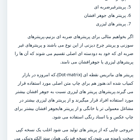
پرینترغیرضربه ای
پرینتر های جوهر افشان
پرینتر های لیزری
اگر بخواهیم مثالی برای پرینترهای ضربه ای بزنیم،پرینترهای
سوزنی و پرینتر چرخ دیزنی از این نوع می باشند و پرینترهای غیر
ضربه ای که خود به دودسته ای اصلی تقسیم می شوند که آن ها را
پرینترهای لیزری یا جوهرافشان می نامند.
پرینتر های ماتریس نقطه ای (Dot-matrix)،که امروزه در بازار
کمیاب شده اند،هنوز هم برای چاپ متن اصلی مورد استفاده قرار
می گیرند.پرینترهای پرینتر های لیزری نسبت به جوهر افشان بیشتر
مورد استفاده افراد قرار میگیرند و از پرینتر های لیزری بیشتر در
مشاغل معمولی تر یا خانگی و از پرینتر هایجوهر افشان بیشتر برای
چاپ عکس و یا اسناد رنگی استفاده می شود.
خروجی چاپی که از پرینتر های تولید می شود اغلب یک نسخه کپی
سخت نامیده می شود،که نسخه فیزیکی همان سند الکترونیکی می