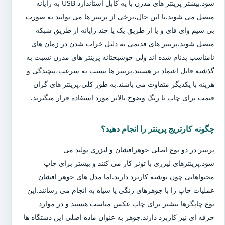
شود.بیشتر پرینتر های مدرن با یه کابل استاندارد USB به رایانه
متصل می شوند.با این حال،برخی از پرینتر ها می توانند به صورت
بی سیم وای فای و یا از طریق یک یا چند رایانه از طریق شبکه
متصل شوند.پرینتر های قدیمی به دلیل خراب شدن در زمان های
نامناسب بدنام شده اند ولی خوشبختانه پرینتر های مدرن نسبت به
گذشته قابل اعتماد تر هستند.پرینتر ها نسبت به سرعت،پیچیدگی و
هزینه با یکدیگر متفاوت می باشند.به طور کلی،پرینتر های گران
قیمت برای چاپ با رنگ وضوح بالاتر مورد استفاده قرار میگیرند.
چگونه کارتریج پرینتر را انجام دهید؟
پرینتر در دو نوع اصلی جوهرافشان و لیزری تولید می
شود.پرینترهای لیزری با تونر کار می کنند و بیشتر برای چاپ
محتواهایی چون نوشته کاربرد دارند.اما مدل های جوهر افشان
عملیات چاپ را با جوهرهای رنگی یا سیاه به انجام می رسانند.این
نوع چاپگرها بیشتر برای چاپ عکس مناسب هستند و در موارد
حرفه ای نیز کاربرد دارند.جوهر به عنوان ماده اصلی این دستگاه ها