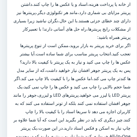
از خانه یا پرداخت هزینه،اسناد و یا عکس ها را چاپ کنند.داشتن
پرینتر مزایای بی شماری دارد،مانند هر تکنولوژی دیگر،پرینترها نیز
دارای چند خطای جزئی هستند.با این حال،نگران نباشید زیرا بسیاری
از مشکلات رایج پرینترها،راه حل های آسانی دارند! با تعمیرکار
پرینتر همراه باشید:
اگر برای خرید پرینتر به بازار بروید،ممکن است از تنوع پرینترها
تعجب کنید.انتخاب پرینتر مناسب برای شما ساده است.آیا بیشتر
عکس ها را چاپ می کنید و نیاز به یک پرینتر با کیفیت بالا دارید؟
پس به یک پرینتر جوهر افشان نیاز خواهید داشت،که از سایر مدل
ها کندتر چاپ می کند،اما عکس ها را با کیفیت بالا چاپ می کند.اگر
شما حجم بالایی را چاپ می کنید و عکس ها را چاپ نمی کنید،یک
پرینتر LED یا لیزر می خواهید.پرینترهای LED و لیزری،جوهر را مانند
جوهر افشان استفاده نمی کنند بلکه از تونر استفاده می کنند که به
کاربران اجازه می دهد تا سریعا اسناد را با کیفیت بالا را چاپ
کنند.چیز دیگری که باید در نظر بگیرید این است که آیا شما علاوه بر
چاپ نیاز به اسکن و فکس اسناد دارید.در این صورت،یک پرینتر
All-In-One خریداری کنید.شما نیاز به پرینتری دارید که درمحدوده