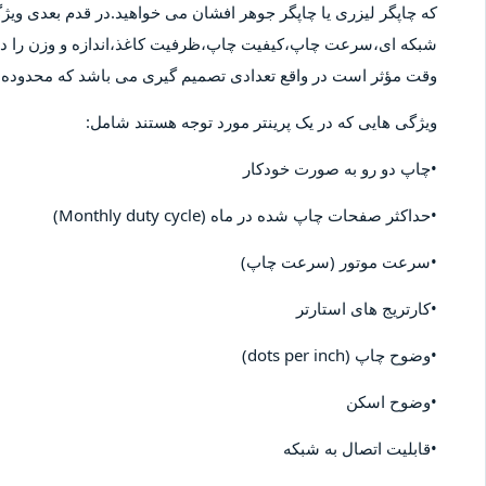
که چاپگر لیزری یا چاپگر جوهر افشان می خواهید.در قدم بعدی ویژگ
شبکه ای،سرعت چاپ،کیفیت چاپ،ظرفیت کاغذ،اندازه و وزن را در نظ
وقت مؤثر است در واقع تعدادی تصمیم گیری می باشد که محدوده قی
ویژگی هایی که در یک پرینتر مورد توجه هستند شامل:
•چاپ دو رو به صورت خودکار
•حداکثر صفحات چاپ شده در ماه (Monthly duty cycle)
•سرعت موتور (سرعت چاپ)
•کارتریج های استارتر
•وضوح چاپ (dots per inch)
•وضوح اسکن
•قابلیت اتصال به شبکه