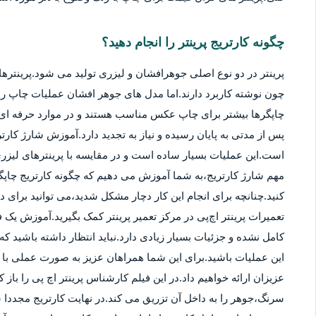
چگونه کارتریج پرینتر را انجام دهید؟
پرینتر در دو نوع اصلی جوهرافشان و لیزری تولید می شود.پرینترهای
چون نوشته کاربرد دارند.اما مدل های جوهر افشان عملیات چاپ را ب
چاپگرها بیشتر برای چاپ عکس مناسب هستند و در موارد حرفه ای نی
پس از مدتی به پایان رسیده و نیاز به تجدید دارد.آموزش شارژ کار
است.این عملیات بسیار ساده است و در مقایسه با پرینترهای لیزر
مهم شارژ کارتریج،به شما آموزش می دهیم که چگونه کارتریج چاپگر
کنید.چنانچه برای انجام این کار دچار مشکل شدید،می توانید برای
تعمیرات پرینتر اچ‌پی در مرکز تعمیر پرینتر کمک بگیرید.آموزش یک ف
کامل نشده و جزئیات بسیار زیادی دارد.نباید انتظار داشته باشید که 
این عملیات باشید.برای این شما همراهان عزیز به صورت عملی با م
عزیزان ارائه خواهیم داد.در این فیلم کارشناس پرینتر اچ پی را باز 
سرنگ،جوهر را به داخل آن تزریق می کند.در نهایت کارتریج مجددا 