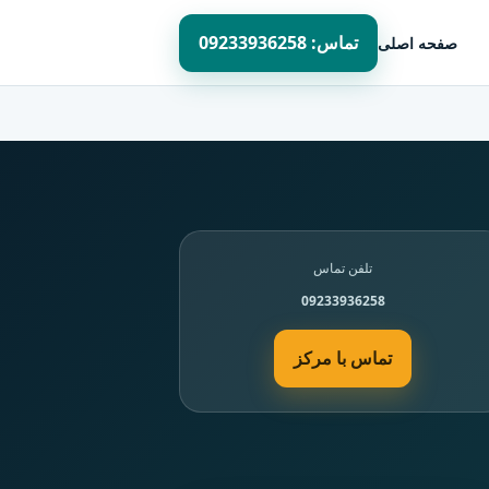
تماس: 09233936258
صفحه اصلی
تلفن تماس
09233936258
تماس با مرکز