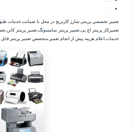
-ارائه ی کادری حرفه ای از کارگران خانم و آقا جهت خدمات بسته بندی و جابجایی بار
-ارائه ی خدمات بصورت شبانه روزی
تعمیر تخصصی پرینتر،شارژ کارتریج در محل با ضمانت خدمات طبق
تعمیرکار پرینتر اچ پی،تعمیر پرینتر سامسونگ،تعمیر پرینتر کانن،تعمی
خدمات.اعلام هزینه پیش از انجام تعمیر.متحصص تعمیر پرینتر قابل ا