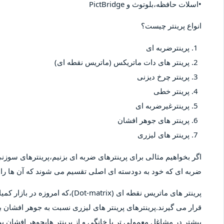
•اسلات حافظه،بلوتوث و PictBridge
انواع پرینتر چیست؟
پرینترضربه ای
پرینتر های دات ماتریکس (ماتریس نقطه ای)
پرینتر چرخ دیزنی
پرینتر خطی
پرینترغیرضربه ای
پرینتر های جوهر افشان
پرینتر های لیزری
اگر بخواهیم مثالی برای پرینترهای ضربه ای بزنیم،پرینترهای سوزنی 
ضربه ای که خود به دودسته ای اصلی تقسیم می شوند که آن ها را پ
پرینتر های ماتریس نقطه ای (-matrix
قرار می گیرند.پرینترهای پرینتر های لیزری نسبت به جوهر افشان بیش
بیشتر در مشاغل معمولی تر یا خانگی و از پرینتر هایجوهر افشان 