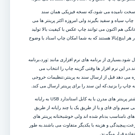
ی سخت نامیده می شود،که نسخه فیزیکی همان سند
چاپ سیاه و سفید بگیرند ولی امروزه اکثر پرینتر ها می
خانگی هم اکنون می توانند چاپ عکس با کیفیت بالا تولید
ن دلیل است که پرینتر های مدرن دارای DPI (نقاط در هر اینچ)بالا هستند که به شما امکان چاپ اسناد با وضوح
ل شود.بسیاری از برنامه های نرم افزاری مانند :ورد،برنامه
د.در این نرم افزار ها وقتی گزینه چاپ را انتخاب می
ازه می دهد قبل از ارسال سند به پرینتر،تنظیمات خروجی
چاپ را بزنید،که این سند را برای پرینتر ارسال می کند.
البته برای چاپ این سند،پرینتر باید روشن و به رایانه متصل شود.بیشتر پرینتر های مدرن با یه کابل استاندارد USB به رایانه
 سیم وای فای و یا از طریق یک یا چند رایانه از طریق
ی نامناسب بدنام شده اند ولی خوشبختانه پرینتر های
عت،پیچیدگی و هزینه با یکدیگر متفاوت می باشند.به طور
اده قرار میگیرند.