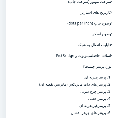
•سرعت موتور (سرعت چاپ)
•کارتریج های استارتر
•وضوح چاپ (dots per inch)
•وضوح اسکن
•قابلیت اتصال به شبکه
•اسلات حافظه،بلوتوث و PictBridge
انواع پرینتر چیست؟
پرینترضربه ای
پرینتر های دات ماتریکس (ماتریس نقطه ای)
پرینتر چرخ دیزنی
پرینتر خطی
پرینترغیرضربه ای
پرینتر های جوهر افشان