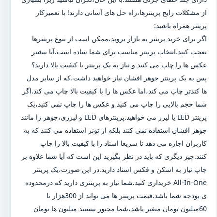
از مشکلات رایج پرینترها،راه حل های آسانی دارند! با تعمیرکار
پرینتر همراه باشید:
اگر برای خرید پرینتر به بازار بروید،ممکن است از تنوع پرینترها
تعجب کنید.انتخاب پرینتر مناسب برای شما ساده است.آیا بیشتر
عکس ها را چاپ می کنید و نیاز به یک پرینتر با کیفیت بالا دارید؟
پس به یک پرینتر جوهر افشان نیاز خواهید داشت،که از سایر مدل
ها کندتر چاپ می کند،اما عکس ها را با کیفیت بالا چاپ می کند.اگر
شما حجم بالایی را چاپ می کنید و عکس ها را چاپ نمی کنید،یک
پرینتر LED یا لیزر می خواهید.پرینترهای LED و لیزری،جوهر را مانند
جوهر افشان استفاده نمی کنند بلکه از تونر استفاده می کنند که به
کاربران اجازه می دهد تا سریعا اسناد را با کیفیت بالا را چاپ
کنند.چیز دیگری که باید در نظر بگیرید این است که آیا شما علاوه بر
چاپ نیاز به اسکن و فکس اسناد دارید.در این صورت،یک پرینتر
All-In-One خریداری کنید.شما نیاز به پرینتری دارید که درمحدوده
ی بودجه شما باشد.قیمت پرینتر ها می تواند از 300هزار تا
60میلیون تومان متغیر باشد،شما مجبور نیستید میلیون ها تومان