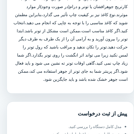
کارتریج جوهرافشان یا تونر و درام(در صورت وجود)از موارد
موثرند.نوع کاغذ نیز بر کیفیت چاپ تأثیر می گذارد،بنابراین مطمئن
شوید که کاغذ مناسبی را با توجه به چاپی که انجام می دهید،انتخاب
کنید.اگر کاغذ مناسب است،ممکن است مشکل از تونر باشد.ابتدا
تونر را بیرون آورید و به آرامی آن را از یک طرف به طرف دیگر
حرکت دهید.تونر را تکان ندهید و مراقب باشید که رول تونر را
لمس نکنید زیرا می تواند اثر انگشت را روی تونر بگذارد.اگر شما
زیاد چاپ نمی کنید،گاهی اوقات تونر ته نشین می شود و باید فعال
شود.اگر پرینتر شما به جای تونر از جوهر استفاده می کند،ممکن
است جوهر خشک شده باشد و باید جایگزین شود.
پیش از ثبت درخواست
مدل کامل دستگاه را بررسی کنید.