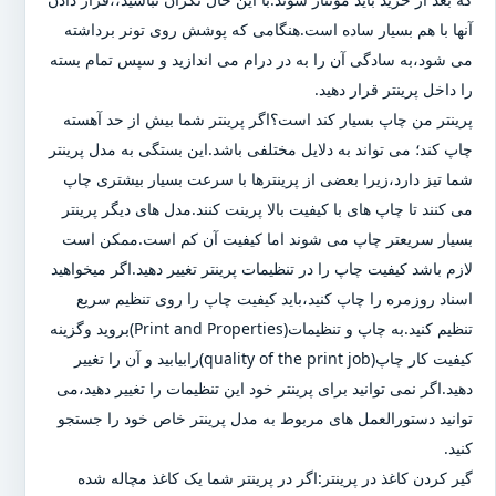
آنها با هم بسیار ساده است.هنگامی که پوشش روی تونر برداشته
می شود،به سادگی آن را به در درام می اندازید و سپس تمام بسته
را داخل پرینتر قرار دهید.
پرینتر من چاپ بسیار کند است؟اگر پرینتر شما بیش از حد آهسته
چاپ کند؛ می تواند به دلایل مختلفی باشد.این بستگی به مدل پرینتر
شما تیز دارد،زیرا بعضی از پرینترها با سرعت بسیار بیشتری چاپ
می کنند تا چاپ های با کیفیت بالا پرینت کنند.مدل های دیگر پرینتر
بسیار سریعتر چاپ می شوند اما کیفیت آن کم است.ممکن است
لازم باشد کیفیت چاپ را در تنظیمات پرینتر تغییر دهید.اگر میخواهید
اسناد روزمره را چاپ کنید،باید کیفیت چاپ را روی تنظیم سریع
تنظیم کنید.به چاپ و تنظیمات(Print and Properties)بروید وگزینه
کیفیت کار چاپ(quality of the print job)رابیابید و آن را تغییر
دهید.اگر نمی توانید برای پرینتر خود این تنظیمات را تغییر دهید،می
توانید دستورالعمل های مربوط به مدل پرینتر خاص خود را جستجو
کنید.
گیر کردن کاغذ در پرینتر:اگر در پرینتر شما یک کاغذ مچاله شده