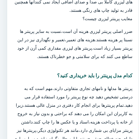
های لیزری کاملا بی صدا و صدای اضافی ایجاد نمی کنندآنها همچنین
قادر به تولید چاپ های رنگی هستند.
معایب پرینتر لیزری چیست؟
ضرر اصلی پرینتر لیزری هزینه آن است،نسبت به سایر پرینتر ها
نسبتا پر هزینه هستند.هزینه های تعمیر،تعمیر و نگهداری نیز در این
پرینتر بسیار زیاد است.پرینتر های لیزری مقداری کمی اُزن از خود
ساطع می کنند که برای سلامتی و جو خطرناک هستند.
کدام مدل پرینتر را باید خریداری کنید؟
پرینتر ها مدلها و نامهای تجاری متفاوتی دارند.مهم است که به
درستی تشخیص دهید چه نوع پرینتر را مورد استفاده قرار می
دهید.تمام پرینترها برای انجام کار دفتری در منزل عالی هستند،زیرا
به کاربران این امکان را می دهند که براحتی و بدون نیاز به خروج
از خانه یا پرداخت هزینه،اسناد و یا عکس ها را چاپ کنند.داشتن
پرینتر مزایای بی شماری دارد،مانند هر تکنولوژی دیگر،پرینترها نیز
دارای چند خطای جزئی هستند.با این حال،نگران نباشید زیرا بسیاری