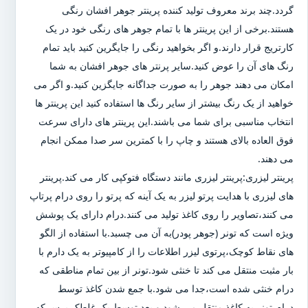
گردد.چند برند معروف تولید کننده پرینتر جوهر افشان رنگی
هستند.برخی از این پرینتر ها با تمام جوهر های رنگی خود در یک
کارتریج قرار دارند.و اگر بخواهید رنگی را جایگرین کنید باید تمام
رنگ های آن را عوض کنید.سایر پرنتر های جوهر افشان به شما
امکان می دهند جوهر را به صورت جداگانه جایگزین کنید.و اگر می
خواهید از یک رنگ بیشتر از سایر رنگ ها استفاده کنید این پرینتر ها
انتخاب مناسبی برای شما می باشند.این پرینتر های دارای سرعت
فوق العاده بالای هستند و چاپ را با کمترین سر صدا ممکن انجام
می دهند.
پرینتر لیزری:پرینتر لیزری مانند دستگاه فتوکپی کار می کند.پرینتر
های لیزری با هدایت پرتو لیزر به یک آینه که پرتو را روی درام پرتاپ
می کنند،تصاویر را روی کاغذ تولید می کنند.درام دارای یک پوشش
ویژه است که تونر (جوهر پودر)به آن می چسبد.با استفاده از الگو
های نقاط کوچک،پرتوی لیزر اطلاعات را از کامپیوتر به یک دارم با
بار مثبت منتقل می کند تا خنثی شود.تونر از بین تمام مناطقی که
درام خنثی شده است،جدا می شود.با جمع شدن کاغذ توسط
درام،تونر به کاغذ منتقل می شود و بعد توسط یک غلطک پرس که