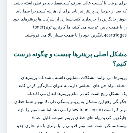
برای پرینت با کیفیت عالی صرف کنید.فقط باید در نظرداشته باشید
که بعد از خریداری پرینتر نیز باید برای آن هزینه کنید.زیرا شما باید
جوهر جایگزین را خریداری کنید.بسیاری از شرکت ها پرینترهای خود
را با قیمت پایین عرضه می کنند،اما کارتریج تونر(toner
cartridges)جایگزین خود را با قیمت بسیار بالا می فروشند.
مشکل اصلی پرینترها چیست و چگونه درست
کنیم؟
پرینترها می توانند مشکلات مشابهی داشته باشند،اما پرینترهای
مختلف،راه حل های مختلفی دارند.به عنوان مثال،گیر کردن کاغذ
یک مشکل رایج است که در تمام پرینترها اتفاق می افتد.اما
چگونگی رفع این مشکل به پرینتر بستگی دارد.کامپیوتر شما خطای
تونر کم است (low toner error)را می دهد،اما شما تونر را تازه
جایگزین کردید.پیام های خطای پرینتر همیشه قابل اعتماد
نیستند.ممکن است شما تونر قدیمی را با تونری با نام تجاری جدید