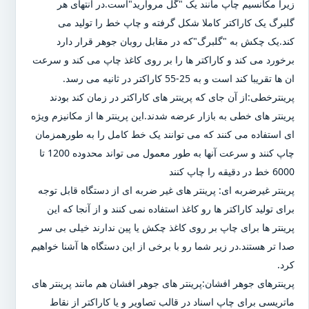
زیرا مکانسیم چاپ مانند یک "گل مروارید"است.در انتهای هر
گلبرگ یک کاراکتر کاملا شکل گرفته و چاپ خط را تولید می
کند.یک چکش به "گلبرگ"که در مقابل روبان جوهر قرار دارد
برخورد می کند و کاراکتر ها را بر روی کاغذ چاپ می کند و سرعت
ان ها تقریبا کند است و به 25-55 کاراکتر در ثانیه می رسد.
پرینترخطی:از آن جای که پرینتر های کاراکتر در زمان کند بودند
پرینتر های خطی به بازار عرضه شدند.این پرینتر ها از مکانیزم ویژه
ای استفاده می کنند که می توانند یک خط کامل را به طورهمزمان
چاپ کنند و سرعت آنها به طور معمول می تواند محدوده 1200 تا
6000 خط در دقیقه را چاپ کنند
پرینتر غیرضربه ای: پرینتر های غیر ضربه ای از دستگاه قابل توجه
برای تولید کاراکتر ها رو کاغذ استفاده نمی کنند و از آنجا که این
پرینتر ها برای چاپ بر روی کاغذ چکش یا پین ندارند خیلی بی سر
صدا تر هستند.در زیر شما رو با برخی از این دستگاه ها آشنا خواهیم
کرد.
پرینترهای جوهر افشان:پرینتر های جوهر افشان هم مانند پرینتر های
ماتریسی برای چاپ اسناد در قالب تصاویر و یا کاراکتر از نقاط