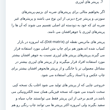
پرینتر های لیزری
اگر بخواهیم مثالی برای پرینترهای ضربه ای بزنیم،پرینترهای
سوزنی و پرینتر چرخ دیزنی از این نوع می باشند و پرینترهای غیر
ضربه ای که خود به دودسته ای اصلی تقسیم می شوند که آن ها را
پرینترهای لیزری یا جوهرافشان می نامند.
پرینتر های ماتریس نقطه ای (Dot-matrix)،که امروزه در بازار
کمیاب شده اند،هنوز هم برای چاپ متن اصلی مورد استفاده قرار
می گیرند.پرینترهای پرینتر های لیزری نسبت به جوهر افشان بیشتر
مورد استفاده افراد قرار میگیرند و از پرینتر های لیزری بیشتر در
مشاغل معمولی تر یا خانگی و از پرینتر هایجوهر افشان بیشتر برای
چاپ عکس و یا اسناد رنگی استفاده می شود.
خروجی چاپی که از پرینتر های تولید می شود اغلب یک نسخه کپی
سخت نامیده می شود،که نسخه فیزیکی همان سند الکترونیکی می
باشد.در قدیم برخی از این پرینتر فقط می توانستند چاپ سیاه و
سفید بگیرند ولی امروزه اکثر پرینتر ها می توانند چاپ رنگی رو هم