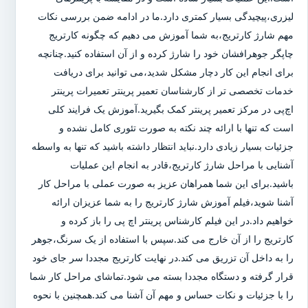
لیزری،پیچیدگی بسیار کمتری دارد.ما در ادامه ضمن بررسی نکات
مهم شارژ کارتریج،به شما آموزش می دهیم که چگونه کارتریج
چاپگر جوهرافشان خود را شارژ کرده و از آن استفاده کنید.چنانچه
برای انجام این کار دچار مشکل شدید،می توانید برای دریافت
خدمات تخصصی تر از کارشناسان تعمیر پرینتر تعمیرات پرینتر
اچ‌پی در مرکز تعمیر پرینتر کمک بگیرید.آموزش یک فرایند کلی
است که تنها با ارائه چند نکته به صورت تئوری کامل نشده و
جزئیات بسیار زیادی دارد.نباید انتظار داشته باشید که تنها به واسطه
آشنایی با مراحل شارژ کارتریج،قادر به انجام این عملیات
باشید.برای این شما همراهان عزیز به صورت عملی با مراحل کار
آشنا شوید،فیلم آموزش شارژ کارتریج را به شما عزیزان ارائه
خواهیم داد.در این فیلم کارشناس پرینتر اچ پی را باز کرده و
کارتریج را از آن خارج می کند.سپس با استفاده از یک سرنگ،جوهر
را به داخل آن تزریق می کند.در نهایت کارتریج مجددا سر جای خود
قرار گرفته و دستگاه مجددا بسته می شود.تماشای مراحل کار شما
را با جزئیات و نکات حساس و مهم آن آشنا می کند.همچنین با نحوه