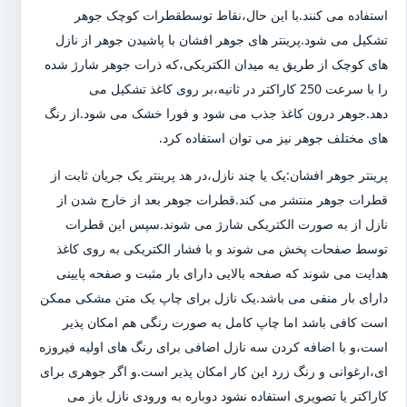
استفاده می کنند.با این حال،نقاط توسطقطرات کوچک جوهر
تشکیل می شود.پرینتر های جوهر افشان با پاشیدن جوهر از نازل
های کوچک از طریق یه میدان الکتریکی،که ذرات جوهر شارژ شده
را با سرعت 250 کاراکتر در ثانیه،بر روی کاغذ تشکیل می
دهد.جوهر درون کاغذ جذب می شود و فورا خشک می شود.از رنگ
های مختلف جوهر نیز می توان استفاده کرد.
پرینتر جوهر افشان:یک یا چند نازل،در هد پرینتر یک جریان ثابت از
قطرات جوهر منتشر می کند.قطرات جوهر بعد از خارج شدن از
نازل از به صورت الکتریکی شارژ می شوند.سپس این قطرات
توسط صفحات پخش می شوند و با فشار الکتریکی به روی کاغذ
هدایت می شوند که صفحه بالایی دارای بار مثبت و صفحه پایینی
دارای بار منفی می باشد.یک نازل برای چاپ یک متن مشکی ممکن
است کافی باشد اما چاپ کامل به صورت رنگی هم امکان پذیر
است،و با اضافه کردن سه نازل اضافی برای رنگ های اولیه فیروزه
ای،ارغوانی و رنگ زرد این کار امکان پذیر است.و اگر جوهری برای
کاراکتر یا تصویری استفاده نشود دوباره به ورودی نازل باز می