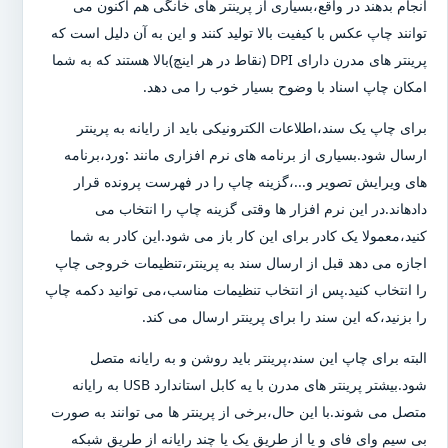
انجام بدهند در واقع،بسیاری از پرینتر های خانگی هم اکنون می
توانند چاپ عکس با کیفیت بالا تولید کنند و این به آن دلیل است که
پرینتر های مدرن دارای DPI (نقاط در هر اینچ)بالا هستند که به شما
امکان چاپ اسناد با وضوح بسیار خوب را می دهد.
برای چاپ یک سند،اطلاعات الکترونیکی باید از رایانه به پرینتر
ارسال شود.بسیاری از برنامه های نرم افزاری مانند :ورد،برنامه
های ویرایش تصویر و...،گزینه چاپ را در فهرست پرونده قرار
دادهاند.در این نرم افزار ها وقتی گزینه چاپ را انتخاب می
کنید،معمولا یک کادر برای این کار باز می شود.این کادر به شما
اجازه می دهد قبل از ارسال سند به پرینتر،تنظیمات خروجی چاپ
را انتخاب کنید.پس از انتخاب تنظیمات مناسب،می توانید دکمه چاپ
را بزنید،که این سند را برای پرینتر ارسال می کند.
البته برای چاپ این سند،پرینتر باید روشن و به رایانه متصل
شود.بیشتر پرینتر های مدرن با یه کابل استاندارد USB به رایانه
متصل می شوند.با این حال،برخی از پرینتر ها می توانند به صورت
بی سیم وای فای و یا از طریق یک یا چند رایانه از طریق شبکه