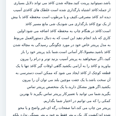
باشد،نمیتوانید پرینت کنید.مچاله شدن کاغذ می تواند دلایل بسیاری
از جمله:کاغذ اشتباه بارگذاری شده است غلطک های کاغذی آسیب
دیده اند کاغذ مصرفی،کثیف و یا مرطوب است محفظه کاغذ با بیش
از یک نوع کاغذ بارگذاری می شودیک شی مانع مسیر کاغذ
است:کاغذ در هنگام چاپ به محفظه کاغذ اضافه می شود:اولین
کاری که باید انجام دهید این است که به دنبال دستورالعمل مربوط
به مدل پرینتر خاص خود در مورد چگونگی رسیدگی به مچاله شدن
کاغذ باشید.معمولا،کار آسانی است.شما باید پرینتر خود را باز
کنید،.اگر نمیخواهید به پرینتر آسیب بزنید تونر و درام را بیرون
بیاورید و کاغذ را به آرامی بکشید.گاهی اوقات گیر کاغذ تنها با یک
قطعه کوچک از کاغذ ایجاد می شود که ممکن است دسترسی به
آن سخت باشد.با یک جفت موچین بلند می توان آن را بیرون
بکشید.اگر هنوز مشکل دارید،با یک متخصص پرینتر تماس
بگیرید.شما می توانید با تعمیرکار پرینتر تماس بگیرید تا بهترین
کمکی را که می توانیم در اختیار شما بگذاریم.
پرینتر من چاپ می کند،اما صفحات رگه ای،غیر واضح و یا محو
شده اند:کیفیت کار یک پرینتر فقط به خود پرینتر بستگی ندارد بلکه