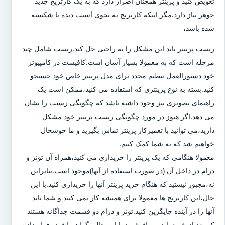
تعویض کنید و پرینتر همچنان اصرار دارد که به یک کارتریج جدید
جوهر نیاز دارد.مگر اینکه کارتریج به نحوی آسیب دیده یا شکسته
شده باشد،
ریست پرینتر باید این مشکل را به راحتی حل کند.ریست شامل چند
مرحله است که به معمولا بسیار آسان است.کافیست در کامپیوتر
خود دستورالعمل تنظیم مجدد برای مدل پرینتر خاص خود جستجو
کنید.بسته به نوع پرینتری که استفاده می کنید،ممکن است یک
راهنمای تصویری نیز وجود داشته باشد که چگونگی ریست را نشان
می دهد.اگر هنوز در مورد چگونگی ریست پرینتر خود مشکل
دارید،می توانید با تعمیرکار پرینتر تماس بگیرید و ما خوشحال
خواهیم شد که به شما کمک کنیم.
معمولا هنگامی که یک پرینتر را خریداری می کنید،همراه آن تونر و
درام در داخل آن (در صورت استفاده از آنها)موجود است.بنابراین
نه،مجبور نیستید که هنگام خرید پرینتر آنها را خریداری کنید.با این
حال،این کارتریج ها معمولا برای همیشه کار نمی کنند و شما باید
آنها را در آینده جایگزین کنید.تونر و درام دو قسمت جداگانه هستند
که بعد از خرید باید مونتاژ شوند.با این حال نگران نباشید،،قرار دادن