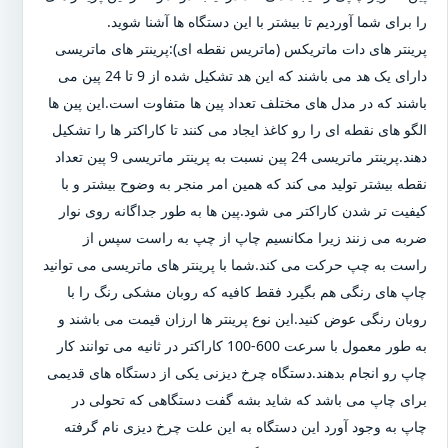
را برای شما آوردیم تا بیشتر با این دستگاه ها آشنا شوید.
پرینتر های دات ماتریکس (ماتریس نقطه ای):پرینتر های ماتریسی
دارای یک هد می باشند که این هد تشکیل شده از 9 تا 24 پین می
باشند که در مدل های مختلف تعداد پین ها متفاوت است.این پین ها
الگو های نقطه ای را رو کاغذ ایجاد می کنند تا کاراکتر ها را تشکیل
دهند.پرینتر ماتریسی 24 پین نسبت به پرینتر ماتریسی 9 پین تعداد
نقطه بیشتر تولید می کند که همین امر منجر به وضوح بیشتر و با
کیفیت تر شدن کاراکتر می شود.پین ها به طور جداگانه روی نوار
ضربه می زنند زیرا مکانسیم چاپ از چپ به راست سپس از
راست به چپ حرکت می کند.شما با پرینتر های ماتریسی می توانید
چاپ های رنگی هم بگیرد فقط کافیه که روبان مشکی رنگ را با
روبان رنگی عوض کنید.این نوع پرینتر ها ارزان قیمت می باشند و
به طور معمول با سرعت 600-100 کاراکتر در ثانیه می توانند کار
چاپ رو انجام بدهند.دستگاه چرخ دیزنی یکی از دستگاه های قدیمی
برای چاپ می باشد که شاید بشه گفت دستگاهی که تحولی در
چاپ به وجود آورد این دستگاه به این علت چرخ دیزی نام گرفته