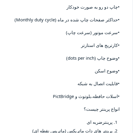
•چاپ دو رو به صورت خودکار
•حداکثر صفحات چاپ شده در ماه (Monthly duty cycle)
•سرعت موتور (سرعت چاپ)
•کارتریج های استارتر
•وضوح چاپ (dots per inch)
•وضوح اسکن
•قابلیت اتصال به شبکه
•اسلات حافظه،بلوتوث و PictBridge
انواع پرینتر چیست؟
پرینترضربه ای
پرینتر های دات ماتریکس (ماتریس نقطه ای)