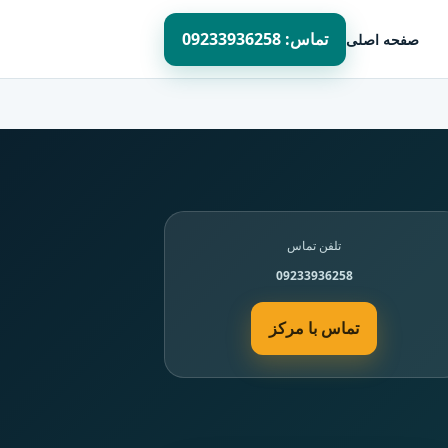
تماس: 09233936258
صفحه اصلی
تلفن تماس
09233936258
تماس با مرکز