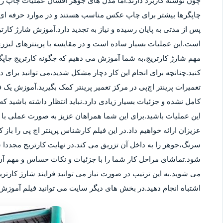
چون نوشته کاربرد دارند.اما مدل های جوهر افشان عملیات چاپ را ب
چاپگرها بیشتر برای چاپ عکس مناسب هستند و در موارد حرفه ای نی
پس از مدتی به پایان رسیده و نیاز به تجدید دارد.آموزش شارژ کار
است.این عملیات بسیار ساده است و در مقایسه با پرینترهای لیزر
مهم شارژ کارتریج،به شما آموزش می دهیم که چگونه کارتریج چاپگر
کنید.چنانچه برای انجام این کار دچار مشکل شدید،می توانید برای
تعمیرات پرینتر اچ‌پی در مرکز تعمیر پرینتر کمک بگیرید.آموزش یک ف
کامل نشده و جزئیات بسیار زیادی دارد.نباید انتظار داشته باشید که 
این عملیات باشید.برای این شما همراهان عزیز به صورت عملی با م
عزیزان ارائه خواهیم داد.در این فیلم کارشناس پرینتر اچ پی را باز 
سرنگ،جوهر را به داخل آن تزریق می کند.در نهایت کارتریج مجددا 
شود.تماشای مراحل کار شما را با جزئیات و نکات حساس و مهم آن 
می شوید.به این ترتیب در صورت نیاز می توانید فرایند شارژ کارتر
اشتباه انجام دهید.در بخش های دیگر سایت می توانید فیلم آموزش ش