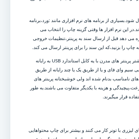
ل شود.بسیاری از برنامه های نرم افزاری مانند :ورد،برنامه
د.در این نرم افزار ها وقتی گزینه چاپ را انتخاب می
ازه می دهد قبل از ارسال سند به پرینتر،تنظیمات خروجی
چاپ را بزنید،که این سند را برای پرینتر ارسال می کند.
البته برای چاپ این سند،پرینتر باید روشن و به رایانه متصل شود.بیشتر پرینتر های مدرن با یه کابل استاندارد USB به رایانه
 سیم وای فای و یا از طریق یک یا چند رایانه از طریق
ی نامناسب بدنام شده اند ولی خوشبختانه پرینتر های
عت،پیچیدگی و هزینه با یکدیگر متفاوت می باشند.به طور
اده قرار میگیرند.
 لیزری با تونر کار می کنند و بیشتر برای چاپ محتواهایی