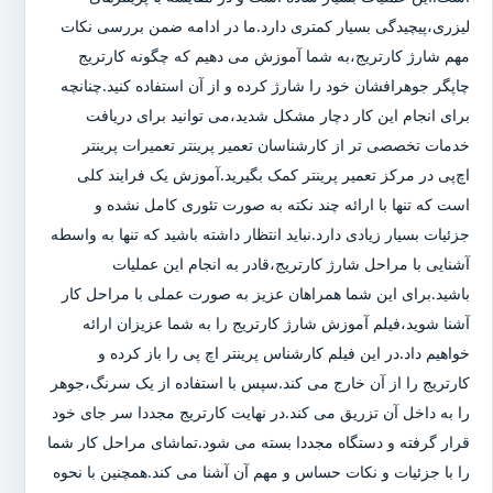
لیزری،پیچیدگی بسیار کمتری دارد.ما در ادامه ضمن بررسی نکات
مهم شارژ کارتریج،به شما آموزش می دهیم که چگونه کارتریج
چاپگر جوهرافشان خود را شارژ کرده و از آن استفاده کنید.چنانچه
برای انجام این کار دچار مشکل شدید،می توانید برای دریافت
خدمات تخصصی تر از کارشناسان تعمیر پرینتر تعمیرات پرینتر
اچ‌پی در مرکز تعمیر پرینتر کمک بگیرید.آموزش یک فرایند کلی
است که تنها با ارائه چند نکته به صورت تئوری کامل نشده و
جزئیات بسیار زیادی دارد.نباید انتظار داشته باشید که تنها به واسطه
آشنایی با مراحل شارژ کارتریج،قادر به انجام این عملیات
باشید.برای این شما همراهان عزیز به صورت عملی با مراحل کار
آشنا شوید،فیلم آموزش شارژ کارتریج را به شما عزیزان ارائه
خواهیم داد.در این فیلم کارشناس پرینتر اچ پی را باز کرده و
کارتریج را از آن خارج می کند.سپس با استفاده از یک سرنگ،جوهر
را به داخل آن تزریق می کند.در نهایت کارتریج مجددا سر جای خود
قرار گرفته و دستگاه مجددا بسته می شود.تماشای مراحل کار شما
را با جزئیات و نکات حساس و مهم آن آشنا می کند.همچنین با نحوه