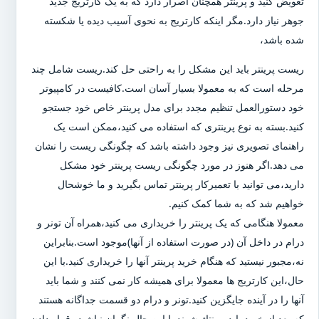
تعویض کنید و پرینتر همچنان اصرار دارد که به یک کارتریج جدید
جوهر نیاز دارد.مگر اینکه کارتریج به نحوی آسیب دیده یا شکسته
شده باشد،
ریست پرینتر باید این مشکل را به راحتی حل کند.ریست شامل چند
مرحله است که به معمولا بسیار آسان است.کافیست در کامپیوتر
خود دستورالعمل تنظیم مجدد برای مدل پرینتر خاص خود جستجو
کنید.بسته به نوع پرینتری که استفاده می کنید،ممکن است یک
راهنمای تصویری نیز وجود داشته باشد که چگونگی ریست را نشان
می دهد.اگر هنوز در مورد چگونگی ریست پرینتر خود مشکل
دارید،می توانید با تعمیرکار پرینتر تماس بگیرید و ما خوشحال
خواهیم شد که به شما کمک کنیم.
معمولا هنگامی که یک پرینتر را خریداری می کنید،همراه آن تونر و
درام در داخل آن (در صورت استفاده از آنها)موجود است.بنابراین
نه،مجبور نیستید که هنگام خرید پرینتر آنها را خریداری کنید.با این
حال،این کارتریج ها معمولا برای همیشه کار نمی کنند و شما باید
آنها را در آینده جایگزین کنید.تونر و درام دو قسمت جداگانه هستند
که بعد از خرید باید مونتاژ شوند.با این حال نگران نباشید،،قرار دادن