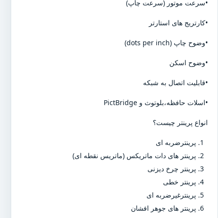
•سرعت موتور (سرعت چاپ)
•کارتریج های استارتر
•وضوح چاپ (dots per inch)
•وضوح اسکن
•قابلیت اتصال به شبکه
•اسلات حافظه،بلوتوث و PictBridge
انواع پرینتر چیست؟
پرینترضربه ای
پرینتر های دات ماتریکس (ماتریس نقطه ای)
پرینتر چرخ دیزنی
پرینتر خطی
پرینترغیرضربه ای
پرینتر های جوهر افشان