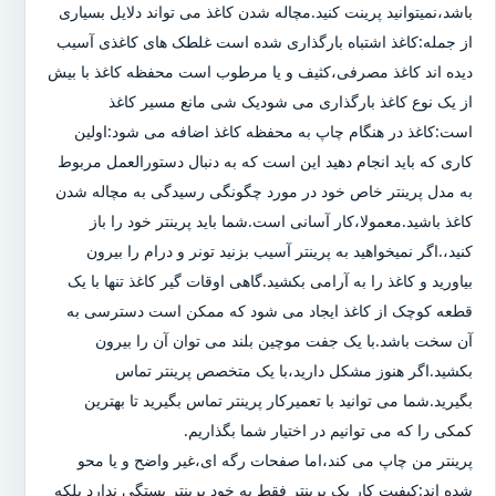
باشد،نمیتوانید پرینت کنید.مچاله شدن کاغذ می تواند دلایل بسیاری
از جمله:کاغذ اشتباه بارگذاری شده است غلطک های کاغذی آسیب
دیده اند کاغذ مصرفی،کثیف و یا مرطوب است محفظه کاغذ با بیش
از یک نوع کاغذ بارگذاری می شودیک شی مانع مسیر کاغذ
است:کاغذ در هنگام چاپ به محفظه کاغذ اضافه می شود:اولین
کاری که باید انجام دهید این است که به دنبال دستورالعمل مربوط
به مدل پرینتر خاص خود در مورد چگونگی رسیدگی به مچاله شدن
کاغذ باشید.معمولا،کار آسانی است.شما باید پرینتر خود را باز
کنید،.اگر نمیخواهید به پرینتر آسیب بزنید تونر و درام را بیرون
بیاورید و کاغذ را به آرامی بکشید.گاهی اوقات گیر کاغذ تنها با یک
قطعه کوچک از کاغذ ایجاد می شود که ممکن است دسترسی به
آن سخت باشد.با یک جفت موچین بلند می توان آن را بیرون
بکشید.اگر هنوز مشکل دارید،با یک متخصص پرینتر تماس
بگیرید.شما می توانید با تعمیرکار پرینتر تماس بگیرید تا بهترین
کمکی را که می توانیم در اختیار شما بگذاریم.
پرینتر من چاپ می کند،اما صفحات رگه ای،غیر واضح و یا محو
شده اند:کیفیت کار یک پرینتر فقط به خود پرینتر بستگی ندارد بلکه