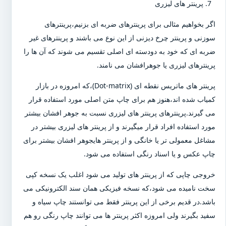
پرینتر های لیزری
اگر بخواهیم مثالی برای پرینترهای ضربه ای بزنیم،پرینترهای
سوزنی و پرینتر چرخ دیزنی از این نوع می باشند و پرینترهای غیر
ضربه ای که خود به دودسته ای اصلی تقسیم می شوند که آن ها را
پرینترهای لیزری یا جوهرافشان می نامند.
پرینتر های ماتریس نقطه ای (Dot-matrix)،که امروزه در بازار
کمیاب شده اند،هنوز هم برای چاپ متن اصلی مورد استفاده قرار
می گیرند.پرینترهای پرینتر های لیزری نسبت به جوهر افشان بیشتر
مورد استفاده افراد قرار میگیرند و از پرینتر های لیزری بیشتر در
مشاغل معمولی تر یا خانگی و از پرینتر هایجوهر افشان بیشتر برای
چاپ عکس و یا اسناد رنگی استفاده می شود.
خروجی چاپی که از پرینتر های تولید می شود اغلب یک نسخه کپی
سخت نامیده می شود،که نسخه فیزیکی همان سند الکترونیکی می
باشد.در قدیم برخی از این پرینتر فقط می توانستند چاپ سیاه و
سفید بگیرند ولی امروزه اکثر پرینتر ها می توانند چاپ رنگی رو هم