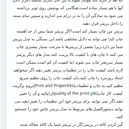
آنها با هم بسیار ساده است.هنگامی که پوشش روی تونر برداشته
می شود،به سادگی آن را به در درام می اندازید و سپس تمام بسته
را داخل پرینتر قرار دهید.
پرینتر من چاپ بسیار کند است؟اگر پرینتر شما بیش از حد آهسته
چاپ کند؛ می تواند به دلایل مختلفی باشد.این بستگی به مدل پرینتر
شما تیز دارد،زیرا بعضی از پرینترها با سرعت بسیار بیشتری چاپ
می کنند تا چاپ های با کیفیت بالا پرینت کنند.مدل های دیگر پرینتر
بسیار سریعتر چاپ می شوند اما کیفیت آن کم است.ممکن است
لازم باشد کیفیت چاپ را در تنظیمات پرینتر تغییر دهید.اگر میخواهید
اسناد روزمره را چاپ کنید،باید کیفیت چاپ را روی تنظیم سریع
تنظیم کنید.به چاپ و تنظیمات(Print and Properties)بروید وگزینه
کیفیت کار چاپ(quality of the print job)رابیابید و آن را تغییر
دهید.اگر نمی توانید برای پرینتر خود این تنظیمات را تغییر دهید،می
توانید دستورالعمل های مربوط به مدل پرینتر خاص خود را جستجو
کنید.
گیر کردن کاغذ در پرینتر:اگر در پرینتر شما یک کاغذ مچاله شده