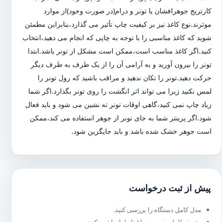
کارتریج جوهرافشان یا تونر و درام(در صورت وجود)از موارد
موثرند.نوع کاغذ نیز بر کیفیت چاپ تأثیر می گذارد،بنابراین مطمئن
شوید که کاغذ مناسبی را با توجه به چاپی که انجام می دهید،انتخاب
کنید.اگر کاغذ مناسب است،ممکن است مشکل از تونر باشد.ابتدا
تونر را بیرون آورید و به آرامی آن را از یک طرف به طرف دیگر
حرکت دهید.تونر را تکان ندهید و مراقب باشید که رول تونر را
لمس نکنید زیرا می تواند اثر انگشت را روی تونر بگذارد.اگر شما
زیاد چاپ نمی کنید،گاهی اوقات تونر ته نشین می شود و باید فعال
شود.اگر پرینتر شما به جای تونر از جوهر استفاده می کند،ممکن
است جوهر خشک شده باشد و باید جایگزین شود.
پیش از ثبت درخواست
مدل کامل دستگاه را بررسی کنید.