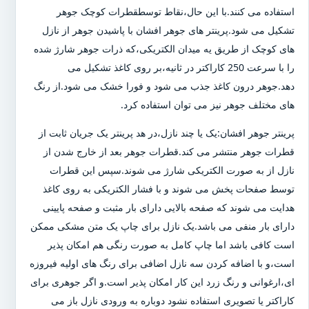
استفاده می کنند.با این حال،نقاط توسطقطرات کوچک جوهر
تشکیل می شود.پرینتر های جوهر افشان با پاشیدن جوهر از نازل
های کوچک از طریق یه میدان الکتریکی،که ذرات جوهر شارژ شده
را با سرعت 250 کاراکتر در ثانیه،بر روی کاغذ تشکیل می
دهد.جوهر درون کاغذ جذب می شود و فورا خشک می شود.از رنگ
های مختلف جوهر نیز می توان استفاده کرد.
پرینتر جوهر افشان:یک یا چند نازل،در هد پرینتر یک جریان ثابت از
قطرات جوهر منتشر می کند.قطرات جوهر بعد از خارج شدن از
نازل از به صورت الکتریکی شارژ می شوند.سپس این قطرات
توسط صفحات پخش می شوند و با فشار الکتریکی به روی کاغذ
هدایت می شوند که صفحه بالایی دارای بار مثبت و صفحه پایینی
دارای بار منفی می باشد.یک نازل برای چاپ یک متن مشکی ممکن
است کافی باشد اما چاپ کامل به صورت رنگی هم امکان پذیر
است،و با اضافه کردن سه نازل اضافی برای رنگ های اولیه فیروزه
ای،ارغوانی و رنگ زرد این کار امکان پذیر است.و اگر جوهری برای
کاراکتر یا تصویری استفاده نشود دوباره به ورودی نازل باز می