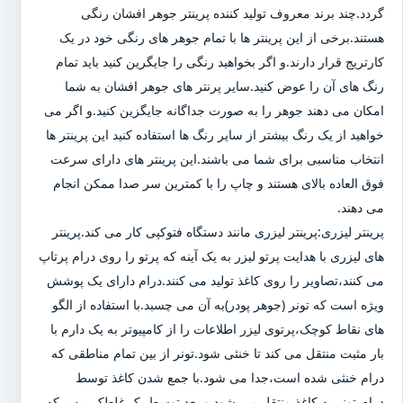
گردد.چند برند معروف تولید کننده پرینتر جوهر افشان رنگی
هستند.برخی از این پرینتر ها با تمام جوهر های رنگی خود در یک
کارتریج قرار دارند.و اگر بخواهید رنگی را جایگرین کنید باید تمام
رنگ های آن را عوض کنید.سایر پرنتر های جوهر افشان به شما
امکان می دهند جوهر را به صورت جداگانه جایگزین کنید.و اگر می
خواهید از یک رنگ بیشتر از سایر رنگ ها استفاده کنید این پرینتر ها
انتخاب مناسبی برای شما می باشند.این پرینتر های دارای سرعت
فوق العاده بالای هستند و چاپ را با کمترین سر صدا ممکن انجام
می دهند.
پرینتر لیزری:پرینتر لیزری مانند دستگاه فتوکپی کار می کند.پرینتر
های لیزری با هدایت پرتو لیزر به یک آینه که پرتو را روی درام پرتاپ
می کنند،تصاویر را روی کاغذ تولید می کنند.درام دارای یک پوشش
ویژه است که تونر (جوهر پودر)به آن می چسبد.با استفاده از الگو
های نقاط کوچک،پرتوی لیزر اطلاعات را از کامپیوتر به یک دارم با
بار مثبت منتقل می کند تا خنثی شود.تونر از بین تمام مناطقی که
درام خنثی شده است،جدا می شود.با جمع شدن کاغذ توسط
درام،تونر به کاغذ منتقل می شود و بعد توسط یک غلطک پرس که