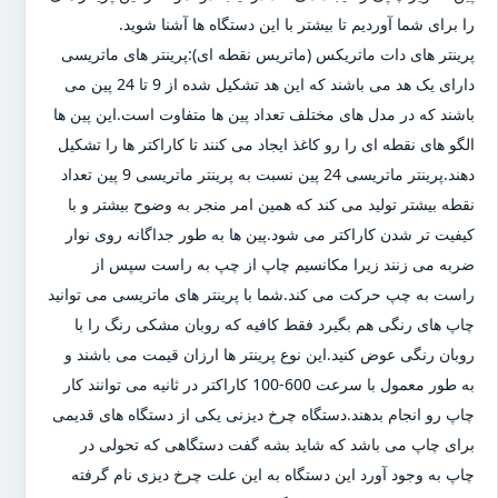
را برای شما آوردیم تا بیشتر با این دستگاه ها آشنا شوید.
پرینتر های دات ماتریکس (ماتریس نقطه ای):پرینتر های ماتریسی
دارای یک هد می باشند که این هد تشکیل شده از 9 تا 24 پین می
باشند که در مدل های مختلف تعداد پین ها متفاوت است.این پین ها
الگو های نقطه ای را رو کاغذ ایجاد می کنند تا کاراکتر ها را تشکیل
دهند.پرینتر ماتریسی 24 پین نسبت به پرینتر ماتریسی 9 پین تعداد
نقطه بیشتر تولید می کند که همین امر منجر به وضوح بیشتر و با
کیفیت تر شدن کاراکتر می شود.پین ها به طور جداگانه روی نوار
ضربه می زنند زیرا مکانسیم چاپ از چپ به راست سپس از
راست به چپ حرکت می کند.شما با پرینتر های ماتریسی می توانید
چاپ های رنگی هم بگیرد فقط کافیه که روبان مشکی رنگ را با
روبان رنگی عوض کنید.این نوع پرینتر ها ارزان قیمت می باشند و
به طور معمول با سرعت 600-100 کاراکتر در ثانیه می توانند کار
چاپ رو انجام بدهند.دستگاه چرخ دیزنی یکی از دستگاه های قدیمی
برای چاپ می باشد که شاید بشه گفت دستگاهی که تحولی در
چاپ به وجود آورد این دستگاه به این علت چرخ دیزی نام گرفته