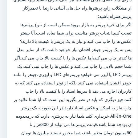
از مشکلات رایج پرینترها،راه حل های آسانی دارند! با تعمیرکار
پرینتر همراه باشید:
اگر برای خرید پرینتر به بازار بروید،ممکن است از تنوع پرینترها
تعجب کنید.انتخاب پرینتر مناسب برای شما ساده است.آیا بیشتر
عکس ها را چاپ می کنید و نیاز به یک پرینتر با کیفیت بالا دارید؟
پس به یک پرینتر جوهر افشان نیاز خواهید داشت،که از سایر مدل
ها کندتر چاپ می کند،اما عکس ها را با کیفیت بالا چاپ می کند.اگر
شما حجم بالایی را چاپ می کنید و عکس ها را چاپ نمی کنید،یک
پرینتر LED یا لیزر می خواهید.پرینترهای LED و لیزری،جوهر را مانند
جوهر افشان استفاده نمی کنند بلکه از تونر استفاده می کنند که به
کاربران اجازه می دهد تا سریعا اسناد را با کیفیت بالا را چاپ
کنند.چیز دیگری که باید در نظر بگیرید این است که آیا شما علاوه بر
چاپ نیاز به اسکن و فکس اسناد دارید.در این صورت،یک پرینتر
All-In-One خریداری کنید.شما نیاز به پرینتری دارید که درمحدوده
ی بودجه شما باشد.قیمت پرینتر ها می تواند از 300هزار تا
60میلیون تومان متغیر باشد،شما مجبور نیستید میلیون ها تومان