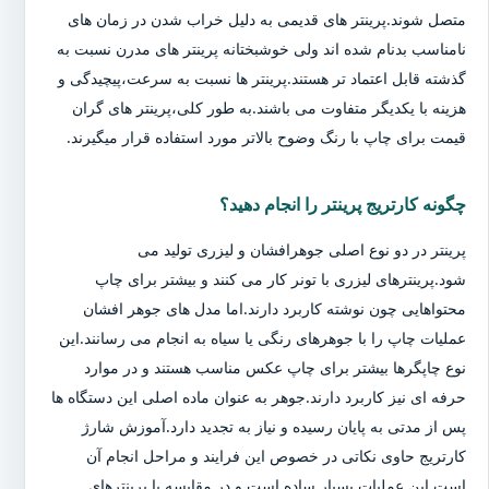
متصل شوند.پرینتر های قدیمی به دلیل خراب شدن در زمان های
نامناسب بدنام شده اند ولی خوشبختانه پرینتر های مدرن نسبت به
گذشته قابل اعتماد تر هستند.پرینتر ها نسبت به سرعت،پیچیدگی و
هزینه با یکدیگر متفاوت می باشند.به طور کلی،پرینتر های گران
قیمت برای چاپ با رنگ وضوح بالاتر مورد استفاده قرار میگیرند.
چگونه کارتریج پرینتر را انجام دهید؟
پرینتر در دو نوع اصلی جوهرافشان و لیزری تولید می
شود.پرینترهای لیزری با تونر کار می کنند و بیشتر برای چاپ
محتواهایی چون نوشته کاربرد دارند.اما مدل های جوهر افشان
عملیات چاپ را با جوهرهای رنگی یا سیاه به انجام می رسانند.این
نوع چاپگرها بیشتر برای چاپ عکس مناسب هستند و در موارد
حرفه ای نیز کاربرد دارند.جوهر به عنوان ماده اصلی این دستگاه ها
پس از مدتی به پایان رسیده و نیاز به تجدید دارد.آموزش شارژ
کارتریج حاوی نکاتی در خصوص این فرایند و مراحل انجام آن
است.این عملیات بسیار ساده است و در مقایسه با پرینترهای