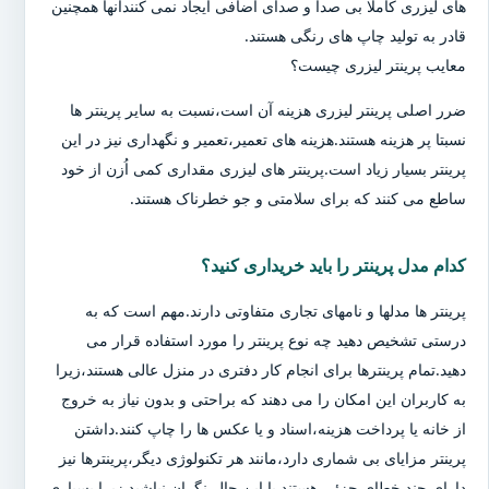
های لیزری کاملا بی صدا و صدای اضافی ایجاد نمی کنندآنها همچنین
قادر به تولید چاپ های رنگی هستند.
معایب پرینتر لیزری چیست؟
ضرر اصلی پرینتر لیزری هزینه آن است،نسبت به سایر پرینتر ها
نسبتا پر هزینه هستند.هزینه های تعمیر،تعمیر و نگهداری نیز در این
پرینتر بسیار زیاد است.پرینتر های لیزری مقداری کمی اُزن از خود
ساطع می کنند که برای سلامتی و جو خطرناک هستند.
کدام مدل پرینتر را باید خریداری کنید؟
پرینتر ها مدلها و نامهای تجاری متفاوتی دارند.مهم است که به
درستی تشخیص دهید چه نوع پرینتر را مورد استفاده قرار می
دهید.تمام پرینترها برای انجام کار دفتری در منزل عالی هستند،زیرا
به کاربران این امکان را می دهند که براحتی و بدون نیاز به خروج
از خانه یا پرداخت هزینه،اسناد و یا عکس ها را چاپ کنند.داشتن
پرینتر مزایای بی شماری دارد،مانند هر تکنولوژی دیگر،پرینترها نیز
دارای چند خطای جزئی هستند.با این حال،نگران نباشید زیرا بسیاری