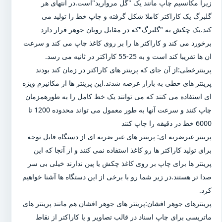
زیرا مکانسیم چاپ مانند یک "گل مروارید"است.در انتهای هر
گلبرگ یک کاراکتر کاملا شکل گرفته و چاپ خط را تولید می
کند.یک چکش به "گلبرگ"که در مقابل روبان جوهر قرار دارد
برخورد می کند و کاراکتر ها را بر روی کاغذ چاپ می کند و سرعت
ان ها تقریبا کند است و به 25-55 کاراکتر در ثانیه می رسد.
پرینترخطی:از آن جای که پرینتر های کاراکتر در زمان کند بودند
پرینتر های خطی به بازار عرضه شدند.این پرینتر ها از مکانیزم ویژه
ای استفاده می کنند که می توانند یک خط کامل را به طورهمزمان
چاپ کنند و سرعت آنها به طور معمول می تواند محدوده 1200 تا
6000 خط در دقیقه را چاپ کنند
پرینتر غیرضربه ای: پرینتر های غیر ضربه ای از دستگاه قابل توجه
برای تولید کاراکتر ها رو کاغذ استفاده نمی کنند و از آنجا که این
پرینتر ها برای چاپ بر روی کاغذ چکش یا پین ندارند خیلی بی سر
صدا تر هستند.در زیر شما رو با برخی از این دستگاه ها آشنا خواهیم
کرد.
پرینترهای جوهر افشان:پرینتر های جوهر افشان هم مانند پرینتر های
ماتریسی برای چاپ اسناد در قالب تصاویر و یا کاراکتر از نقاط