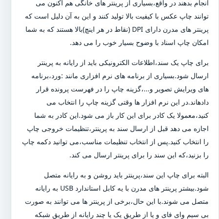
انجام بدهند در واقع،بسیاری از پرینتر های خانگی هم اکنون می
توانند چاپ عکس با کیفیت بالا تولید کنند و این به آن دلیل است که
پرینتر های مدرن دارای DPI (نقاط در هر اینچ)بالا هستند که به شما
امکان چاپ اسناد با وضوح بسیار خوب را می دهد.
برای چاپ یک سند،اطلاعات الکترونیکی باید از رایانه به پرینتر
ارسال شود.بسیاری از برنامه های نرم افزاری مانند :ورد،برنامه
های ویرایش تصویر و...،گزینه چاپ را در فهرست پرونده قرار
دادهاند.در این نرم افزار ها وقتی گزینه چاپ را انتخاب می
کنید،معمولا یک کادر برای این کار باز می شود.این کادر به شما
اجازه می دهد قبل از ارسال سند به پرینتر،تنظیمات خروجی چاپ
را انتخاب کنید.پس از انتخاب تنظیمات مناسب،می توانید دکمه چاپ
را بزنید،که این سند را برای پرینتر ارسال می کند.
البته برای چاپ این سند،پرینتر باید روشن و به رایانه متصل
شود.بیشتر پرینتر های مدرن با یه کابل استاندارد USB به رایانه
متصل می شوند.با این حال،برخی از پرینتر ها می توانند به صورت
بی سیم وای فای و یا از طریق یک یا چند رایانه از طریق شبکه