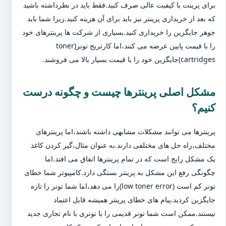
برای پرینت با کیفیت عالی صرف کنید.فقط باید در نظرداشته باشید
که بعد از خریداری پرینتر نیز باید برای آن هزینه کنید.زیرا شما باید
جوهر جایگزین را خریداری کنید.بسیاری از شرکت ها پرینترهای خود
را با قیمت پایین عرضه می کنند،اما کارتریج تونر(toner
cartridges)جایگزین خود را با قیمت بسیار بالا می فروشند.
مشکل اصلی پرینترها چیست و چگونه درست
کنیم؟
پرینترها می توانند مشکلات مشابهی داشته باشند،اما پرینترهای
مختلف،راه حل های مختلفی دارند.به عنوان مثال،گیر کردن کاغذ
یک مشکل رایج است که در تمام پرینترها اتفاق می افتد.اما
چگونگی رفع این مشکل به پرینتر بستگی دارد.کامپیوتر شما خطای
تونر کم است (low toner error)را می دهد،اما شما تونر را تازه
جایگزین کردید.پیام های خطای پرینتر همیشه قابل اعتماد
نیستند.ممکن است شما تونر قدیمی را با تونری با نام تجاری جدید