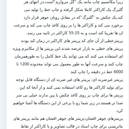
زیرا مکانسیم چاپ مانند یک "گل مروارید"است.در انتهای هر
گلبرگ یک کاراکتر کاملا شکل گرفته و چاپ خط را تولید می
کند.یک چکش به "گلبرگ"که در مقابل روبان جوهر قرار دارد
برخورد می کند و کاراکتر ها را بر روی کاغذ چاپ می کند و سرعت
ان ها تقریبا کند است و به 25-55 کاراکتر در ثانیه می رسد.
پرینترخطی:از آن جای که پرینتر های کاراکتر در زمان کند بودند
پرینتر های خطی به بازار عرضه شدند.این پرینتر ها از مکانیزم ویژه
ای استفاده می کنند که می توانند یک خط کامل را به طورهمزمان
چاپ کنند و سرعت آنها به طور معمول می تواند محدوده 1200 تا
6000 خط در دقیقه را چاپ کنند
پرینتر غیرضربه ای: پرینتر های غیر ضربه ای از دستگاه قابل توجه
برای تولید کاراکتر ها رو کاغذ استفاده نمی کنند و از آنجا که این
پرینتر ها برای چاپ بر روی کاغذ چکش یا پین ندارند خیلی بی سر
صدا تر هستند.در زیر شما رو با برخی از این دستگاه ها آشنا خواهیم
کرد.
پرینترهای جوهر افشان:پرینتر های جوهر افشان هم مانند پرینتر های
ماتریسی برای چاپ اسناد در قالب تصاویر و یا کاراکتر از نقاط