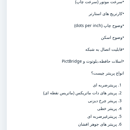
•سرعت موتور (سرعت چاپ)
•کارتریج های استارتر
•وضوح چاپ (dots per inch)
•وضوح اسکن
•قابلیت اتصال به شبکه
•اسلات حافظه،بلوتوث و PictBridge
انواع پرینتر چیست؟
پرینترضربه ای
پرینتر های دات ماتریکس (ماتریس نقطه ای)
پرینتر چرخ دیزنی
پرینتر خطی
پرینترغیرضربه ای
پرینتر های جوهر افشان