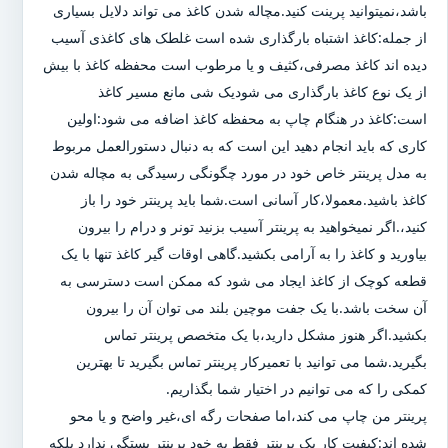
باشد،نمیتوانید پرینت کنید.مچاله شدن کاغذ می تواند دلایل بسیاری
از جمله:کاغذ اشتباه بارگذاری شده است غلطک های کاغذی آسیب
دیده اند کاغذ مصرفی،کثیف و یا مرطوب است محفظه کاغذ با بیش
از یک نوع کاغذ بارگذاری می شودیک شی مانع مسیر کاغذ
است:کاغذ در هنگام چاپ به محفظه کاغذ اضافه می شود:اولین
کاری که باید انجام دهید این است که به دنبال دستورالعمل مربوط
به مدل پرینتر خاص خود در مورد چگونگی رسیدگی به مچاله شدن
کاغذ باشید.معمولا،کار آسانی است.شما باید پرینتر خود را باز
کنید،.اگر نمیخواهید به پرینتر آسیب بزنید تونر و درام را بیرون
بیاورید و کاغذ را به آرامی بکشید.گاهی اوقات گیر کاغذ تنها با یک
قطعه کوچک از کاغذ ایجاد می شود که ممکن است دسترسی به
آن سخت باشد.با یک جفت موچین بلند می توان آن را بیرون
بکشید.اگر هنوز مشکل دارید،با یک متخصص پرینتر تماس
بگیرید.شما می توانید با تعمیرکار پرینتر تماس بگیرید تا بهترین
کمکی را که می توانیم در اختیار شما بگذاریم.
پرینتر من چاپ می کند،اما صفحات رگه ای،غیر واضح و یا محو
شده اند:کیفیت کار یک پرینتر فقط به خود پرینتر بستگی ندارد بلکه