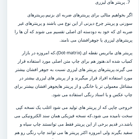
پرینتر های لیزری
اگر بخواهیم مثالی برای پرینترهای ضربه ای بزنیم،پرینترهای
سوزنی و پرینتر چرخ دیزنی از این نوع می باشند و پرینترهای غیر
ضربه ای که خود به دودسته ای اصلی تقسیم می شوند که آن ها را
پرینترهای لیزری یا جوهرافشان می نامند.
پرینتر های ماتریس نقطه ای (Dot-matrix)،که امروزه در بازار
کمیاب شده اند،هنوز هم برای چاپ متن اصلی مورد استفاده قرار
می گیرند.پرینترهای پرینتر های لیزری نسبت به جوهر افشان بیشتر
مورد استفاده افراد قرار میگیرند و از پرینتر های لیزری بیشتر در
مشاغل معمولی تر یا خانگی و از پرینتر هایجوهر افشان بیشتر برای
چاپ عکس و یا اسناد رنگی استفاده می شود.
خروجی چاپی که از پرینتر های تولید می شود اغلب یک نسخه کپی
سخت نامیده می شود،که نسخه فیزیکی همان سند الکترونیکی می
باشد.در قدیم برخی از این پرینتر فقط می توانستند چاپ سیاه و
سفید بگیرند ولی امروزه اکثر پرینتر ها می توانند چاپ رنگی رو هم