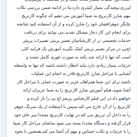
لیزری،پیچیدگی بسیار کمتری دارد.ما در ادامه ضمن بررسی نکات
مهم شارژ کارتریج،به شما آموزش می دهیم که چگونه کارتریج
چاپگر جوهرافشان خود را شارژ کرده و از آن استفاده کنید.چنانچه
برای انجام این کار دچار مشکل شدید،می توانید برای دریافت
خدمات تخصصی تر از کارشناسان تعمیر پرینتر تعمیرات پرینتر
اچ‌پی در مرکز تعمیر پرینتر کمک بگیرید.آموزش یک فرایند کلی
است که تنها با ارائه چند نکته به صورت تئوری کامل نشده و
جزئیات بسیار زیادی دارد.نباید انتظار داشته باشید که تنها به واسطه
آشنایی با مراحل شارژ کارتریج،قادر به انجام این عملیات
باشید.برای این شما همراهان عزیز به صورت عملی با مراحل کار
آشنا شوید،فیلم آموزش شارژ کارتریج را به شما عزیزان ارائه
خواهیم داد.در این فیلم کارشناس پرینتر اچ پی را باز کرده و
کارتریج را از آن خارج می کند.سپس با استفاده از یک سرنگ،جوهر
را به داخل آن تزریق می کند.در نهایت کارتریج مجددا سر جای خود
قرار گرفته و دستگاه مجددا بسته می شود.تماشای مراحل کار شما
را با جزئیات و نکات حساس و مهم آن آشنا می کند.همچنین با نحوه