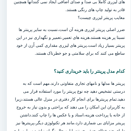
های لیزری کاملا بی صدا و صدای اضافی ایجاد نمی کنندآنها همچنین
قادر به تولید چاپ های رنگی هستند.
معایب پرینتر لیزری چیست؟
ضرر اصلی پرینتر لیزری هزینه آن است،نسبت به سایر پرینتر ها
نسبتا پر هزینه هستند.هزینه های تعمیر،تعمیر و نگهداری نیز در این
پرینتر بسیار زیاد است.پرینتر های لیزری مقداری کمی اُزن از خود
ساطع می کنند که برای سلامتی و جو خطرناک هستند.
کدام مدل پرینتر را باید خریداری کنید؟
پرینتر ها مدلها و نامهای تجاری متفاوتی دارند.مهم است که به
درستی تشخیص دهید چه نوع پرینتر را مورد استفاده قرار می
دهید.تمام پرینترها برای انجام کار دفتری در منزل عالی هستند،زیرا
به کاربران این امکان را می دهند که براحتی و بدون نیاز به خروج
از خانه یا پرداخت هزینه،اسناد و یا عکس ها را چاپ کنند.داشتن
پرینتر مزایای بی شماری دارد،مانند هر تکنولوژی دیگر،پرینترها نیز
دارای چند خطای جزئی هستند.با این حال،نگران نباشید زیرا بسیاری