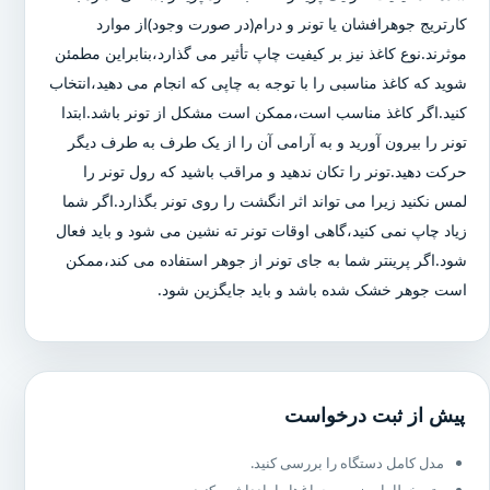
کارتریج جوهرافشان یا تونر و درام(در صورت وجود)از موارد
موثرند.نوع کاغذ نیز بر کیفیت چاپ تأثیر می گذارد،بنابراین مطمئن
شوید که کاغذ مناسبی را با توجه به چاپی که انجام می دهید،انتخاب
کنید.اگر کاغذ مناسب است،ممکن است مشکل از تونر باشد.ابتدا
تونر را بیرون آورید و به آرامی آن را از یک طرف به طرف دیگر
حرکت دهید.تونر را تکان ندهید و مراقب باشید که رول تونر را
لمس نکنید زیرا می تواند اثر انگشت را روی تونر بگذارد.اگر شما
زیاد چاپ نمی کنید،گاهی اوقات تونر ته نشین می شود و باید فعال
شود.اگر پرینتر شما به جای تونر از جوهر استفاده می کند،ممکن
است جوهر خشک شده باشد و باید جایگزین شود.
پیش از ثبت درخواست
مدل کامل دستگاه را بررسی کنید.