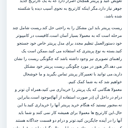
تعویض کنید و پرینتر همچنان اصرار دارد که به یک کارتریج جدید
جوهر نیاز دارد.مگر اینکه کارتریج به نحوی آسیب دیده یا شکسته
شده باشد،
ریست پرینتر باید این مشکل را به راحتی حل کند.ریست شامل چند
مرحله است که به معمولا بسیار آسان است.کافیست در کامپیوتر
خود دستورالعمل تنظیم مجدد برای مدل پرینتر خاص خود جستجو
کنید.بسته به نوع پرینتری که استفاده می کنید،ممکن است یک
راهنمای تصویری نیز وجود داشته باشد که چگونگی ریست را نشان
می دهد.اگر هنوز در مورد چگونگی ریست پرینتر خود مشکل
دارید،می توانید با تعمیرکار پرینتر تماس بگیرید و ما خوشحال
خواهیم شد که به شما کمک کنیم.
معمولا هنگامی که یک پرینتر را خریداری می کنید،همراه آن تونر و
درام در داخل آن (در صورت استفاده از آنها)موجود است.بنابراین
نه،مجبور نیستید که هنگام خرید پرینتر آنها را خریداری کنید.با این
حال،این کارتریج ها معمولا برای همیشه کار نمی کنند و شما باید
آنها را در آینده جایگزین کنید.تونر و درام دو قسمت جداگانه هستند
که بعد از خرید باید مونتاژ شوند.با این حال نگران نباشید،،قرار دادن