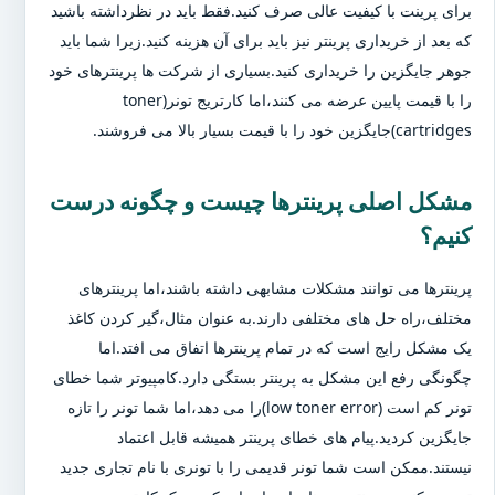
برای پرینت با کیفیت عالی صرف کنید.فقط باید در نظرداشته باشید
که بعد از خریداری پرینتر نیز باید برای آن هزینه کنید.زیرا شما باید
جوهر جایگزین را خریداری کنید.بسیاری از شرکت ها پرینترهای خود
را با قیمت پایین عرضه می کنند،اما کارتریج تونر(toner
cartridges)جایگزین خود را با قیمت بسیار بالا می فروشند.
مشکل اصلی پرینترها چیست و چگونه درست
کنیم؟
پرینترها می توانند مشکلات مشابهی داشته باشند،اما پرینترهای
مختلف،راه حل های مختلفی دارند.به عنوان مثال،گیر کردن کاغذ
یک مشکل رایج است که در تمام پرینترها اتفاق می افتد.اما
چگونگی رفع این مشکل به پرینتر بستگی دارد.کامپیوتر شما خطای
تونر کم است (low toner error)را می دهد،اما شما تونر را تازه
جایگزین کردید.پیام های خطای پرینتر همیشه قابل اعتماد
نیستند.ممکن است شما تونر قدیمی را با تونری با نام تجاری جدید