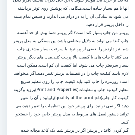
آنها با هم بسیار ساده است.هنگامی که پوشش روی تونر برداشته
می شود،به سادگی آن را به در درام می اندازید و سپس تمام بسته
را داخل پرینتر قرار دهید.
پرینتر من چاپ بسیار کند است؟اگر پرینتر شما بیش از حد آهسته
چاپ کند؛ می تواند به دلایل مختلفی باشد.این بستگی به مدل پرینتر
شما تیز دارد،زیرا بعضی از پرینترها با سرعت بسیار بیشتری چاپ
می کنند تا چاپ های با کیفیت بالا پرینت کنند.مدل های دیگر پرینتر
بسیار سریعتر چاپ می شوند اما کیفیت آن کم است.ممکن است
لازم باشد کیفیت چاپ را در تنظیمات پرینتر تغییر دهید.اگر میخواهید
اسناد روزمره را چاپ کنید،باید کیفیت چاپ را روی تنظیم سریع
تنظیم کنید.به چاپ و تنظیمات(Print and Properties)بروید وگزینه
کیفیت کار چاپ(quality of the print job)رابیابید و آن را تغییر
دهید.اگر نمی توانید برای پرینتر خود این تنظیمات را تغییر دهید،می
توانید دستورالعمل های مربوط به مدل پرینتر خاص خود را جستجو
کنید.
گیر کردن کاغذ در پرینتر:اگر در پرینتر شما یک کاغذ مچاله شده