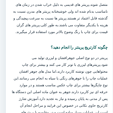
متصل شوند.پرینتر های قدیمی به دلیل خراب شدن در زمان های
نامناسب بدنام شده اند ولی خوشبختانه پرینتر های مدرن نسبت به
گذشته قابل اعتماد تر هستند.پرینتر ها نسبت به سرعت،پیچیدگی و
هزینه با یکدیگر متفاوت می باشند.به طور کلی،پرینتر های گران
قیمت برای چاپ با رنگ وضوح بالاتر مورد استفاده قرار میگیرند.
چگونه کارتریج پرینتر را انجام دهید؟
پرینتر در دو نوع اصلی جوهرافشان و لیزری تولید می
شود.پرینترهای لیزری با تونر کار می کنند و بیشتر برای چاپ
محتواهایی چون نوشته کاربرد دارند.اما مدل های جوهر افشان
عملیات چاپ را با جوهرهای رنگی یا سیاه به انجام می رسانند.این
نوع چاپگرها بیشتر برای چاپ عکس مناسب هستند و در موارد
حرفه ای نیز کاربرد دارند.جوهر به عنوان ماده اصلی این دستگاه ها
پس از مدتی به پایان رسیده و نیاز به تجدید دارد.آموزش شارژ
کارتریج حاوی نکاتی در خصوص این فرایند و مراحل انجام آن
است.این عملیات بسیار ساده است و در مقایسه با پرینترهای