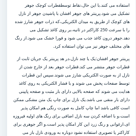
استفاده می کنند.با این حال،نقاط توسطقطرات کوچک جوهر
تشکیل می شود.پرینتر های جوهر افشان با پاشیدن جوهر از نازل
های کوچک از طریق یه میدان الکتریکی،که ذرات جوهر شارژ شده
را با سرعت 250 کاراکتر در ثانیه،بر روی کاغذ تشکیل می
دهد.جوهر درون کاغذ جذب می شود و فورا خشک می شود.از رنگ
های مختلف جوهر نیز می توان استفاده کرد.
پرینتر جوهر افشان:یک یا چند نازل،در هد پرینتر یک جریان ثابت از
قطرات جوهر منتشر می کند.قطرات جوهر بعد از خارج شدن از
نازل از به صورت الکتریکی شارژ می شوند.سپس این قطرات
توسط صفحات پخش می شوند و با فشار الکتریکی به روی کاغذ
هدایت می شوند که صفحه بالایی دارای بار مثبت و صفحه پایینی
دارای بار منفی می باشد.یک نازل برای چاپ یک متن مشکی ممکن
است کافی باشد اما چاپ کامل به صورت رنگی هم امکان پذیر
است،و با اضافه کردن سه نازل اضافی برای رنگ های اولیه فیروزه
ای،ارغوانی و رنگ زرد این کار امکان پذیر است.و اگر جوهری برای
کاراکتر یا تصویری استفاده نشود دوباره به ورودی نازل باز می