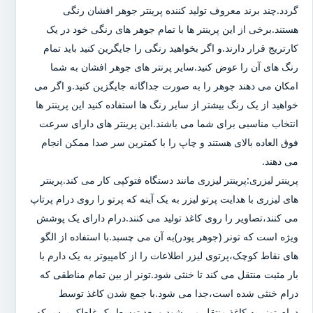
گردد.چند برند معروف تولید کننده پرینتر جوهر افشان رنگی
هستند.برخی از این پرینتر ها با تمام جوهر های رنگی خود در یک
کارتریج قرار دارند.و اگر بخواهید رنگی را جایگرین کنید باید تمام
رنگ های آن را عوض کنید.سایر پرنتر های جوهر افشان به شما
امکان می دهند جوهر را به صورت جداگانه جایگزین کنید.و اگر می
خواهید از یک رنگ بیشتر از سایر رنگ ها استفاده کنید این پرینتر ها
انتخاب مناسبی برای شما می باشند.این پرینتر های دارای سرعت
فوق العاده بالای هستند و چاپ را با کمترین سر صدا ممکن انجام
می دهند.
پرینتر لیزری:پرینتر لیزری مانند دستگاه فتوکپی کار می کند.پرینتر
های لیزری با هدایت پرتو لیزر به یک آینه که پرتو را روی درام پرتاپ
می کنند،تصاویر را روی کاغذ تولید می کنند.درام دارای یک پوشش
ویژه است که تونر (جوهر پودر)به آن می چسبد.با استفاده از الگو
های نقاط کوچک،پرتوی لیزر اطلاعات را از کامپیوتر به یک دارم با
بار مثبت منتقل می کند تا خنثی شود.تونر از بین تمام مناطقی که
درام خنثی شده است،جدا می شود.با جمع شدن کاغذ توسط
درام،تونر به کاغذ منتقل می شود و بعد توسط یک غلطک پرس که