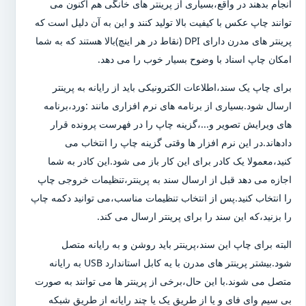
انجام بدهند در واقع،بسیاری از پرینتر های خانگی هم اکنون می
توانند چاپ عکس با کیفیت بالا تولید کنند و این به آن دلیل است که
پرینتر های مدرن دارای DPI (نقاط در هر اینچ)بالا هستند که به شما
امکان چاپ اسناد با وضوح بسیار خوب را می دهد.
برای چاپ یک سند،اطلاعات الکترونیکی باید از رایانه به پرینتر
ارسال شود.بسیاری از برنامه های نرم افزاری مانند :ورد،برنامه
های ویرایش تصویر و...،گزینه چاپ را در فهرست پرونده قرار
دادهاند.در این نرم افزار ها وقتی گزینه چاپ را انتخاب می
کنید،معمولا یک کادر برای این کار باز می شود.این کادر به شما
اجازه می دهد قبل از ارسال سند به پرینتر،تنظیمات خروجی چاپ
را انتخاب کنید.پس از انتخاب تنظیمات مناسب،می توانید دکمه چاپ
را بزنید،که این سند را برای پرینتر ارسال می کند.
البته برای چاپ این سند،پرینتر باید روشن و به رایانه متصل
شود.بیشتر پرینتر های مدرن با یه کابل استاندارد USB به رایانه
متصل می شوند.با این حال،برخی از پرینتر ها می توانند به صورت
بی سیم وای فای و یا از طریق یک یا چند رایانه از طریق شبکه