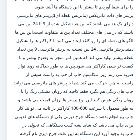
را برای شما آوردیم تا بیشتر با این دستگاه ها آشنا شوید.
پرینتر های دات ماتریکس (ماتریس نقطه ای):پرینتر های ماتریسی
دارای یک هد می باشند که این هد تشکیل شده از 9 تا 24 پین می
باشند که در مدل های مختلف تعداد پین ها متفاوت است.این پین ها
الگو های نقطه ای را رو کاغذ ایجاد می کنند تا کاراکتر ها را تشکیل
دهند.پرینتر ماتریسی 24 پین نسبت به پرینتر ماتریسی 9 پین تعداد
نقطه بیشتر تولید می کند که همین امر منجر به وضوح بیشتر و با
کیفیت تر شدن کاراکتر می شود.پین ها به طور جداگانه روی نوار
ضربه می زنند زیرا مکانسیم چاپ از چپ به راست سپس از
راست به چپ حرکت می کند.شما با پرینتر های ماتریسی می توانید
چاپ های رنگی هم بگیرد فقط کافیه که روبان مشکی رنگ را با
روبان رنگی عوض کنید.این نوع پرینتر ها ارزان قیمت می باشند و
به طور معمول با سرعت 600-100 کاراکتر در ثانیه می توانند کار
چاپ رو انجام بدهند.دستگاه چرخ دیزنی یکی از دستگاه های قدیمی
برای چاپ می باشد که شاید بشه گفت دستگاهی که تحولی در
چاپ به وجود آورد این دستگاه به این علت چرخ دیزی نام گرفته