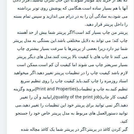
آنها با هم بسیار ساده است.هنگامی که پوشش روی تونر برداشته
می شود،به سادگی آن را به در درام می اندازید و سپس تمام بسته
را داخل پرینتر قرار دهید.
پرینتر من چاپ بسیار کند است؟اگر پرینتر شما بیش از حد آهسته
چاپ کند؛ می تواند به دلایل مختلفی باشد.این بستگی به مدل پرینتر
شما تیز دارد،زیرا بعضی از پرینترها با سرعت بسیار بیشتری چاپ
می کنند تا چاپ های با کیفیت بالا پرینت کنند.مدل های دیگر پرینتر
بسیار سریعتر چاپ می شوند اما کیفیت آن کم است.ممکن است
لازم باشد کیفیت چاپ را در تنظیمات پرینتر تغییر دهید.اگر میخواهید
اسناد روزمره را چاپ کنید،باید کیفیت چاپ را روی تنظیم سریع
تنظیم کنید.به چاپ و تنظیمات(Print and Properties)بروید وگزینه
کیفیت کار چاپ(quality of the print job)رابیابید و آن را تغییر
دهید.اگر نمی توانید برای پرینتر خود این تنظیمات را تغییر دهید،می
توانید دستورالعمل های مربوط به مدل پرینتر خاص خود را جستجو
کنید.
گیر کردن کاغذ در پرینتر:اگر در پرینتر شما یک کاغذ مچاله شده