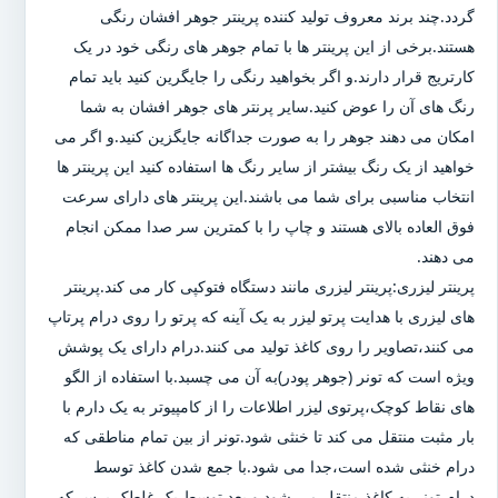
گردد.چند برند معروف تولید کننده پرینتر جوهر افشان رنگی
هستند.برخی از این پرینتر ها با تمام جوهر های رنگی خود در یک
کارتریج قرار دارند.و اگر بخواهید رنگی را جایگرین کنید باید تمام
رنگ های آن را عوض کنید.سایر پرنتر های جوهر افشان به شما
امکان می دهند جوهر را به صورت جداگانه جایگزین کنید.و اگر می
خواهید از یک رنگ بیشتر از سایر رنگ ها استفاده کنید این پرینتر ها
انتخاب مناسبی برای شما می باشند.این پرینتر های دارای سرعت
فوق العاده بالای هستند و چاپ را با کمترین سر صدا ممکن انجام
می دهند.
پرینتر لیزری:پرینتر لیزری مانند دستگاه فتوکپی کار می کند.پرینتر
های لیزری با هدایت پرتو لیزر به یک آینه که پرتو را روی درام پرتاپ
می کنند،تصاویر را روی کاغذ تولید می کنند.درام دارای یک پوشش
ویژه است که تونر (جوهر پودر)به آن می چسبد.با استفاده از الگو
های نقاط کوچک،پرتوی لیزر اطلاعات را از کامپیوتر به یک دارم با
بار مثبت منتقل می کند تا خنثی شود.تونر از بین تمام مناطقی که
درام خنثی شده است،جدا می شود.با جمع شدن کاغذ توسط
درام،تونر به کاغذ منتقل می شود و بعد توسط یک غلطک پرس که