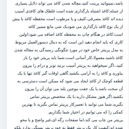
باشد،نمیتوانید پرینت کنید.مچاله شدن کاغذ می تواند دلایل بسیاری
از جمله:کاغذ اشتباه بارگذاری شده است غلطک های کاغذی آسیب
دیده اند کاغذ مصرفی،کثیف و یا مرطوب است محفظه کاغذ با بیش
از یک نوع کاغذ بارگذاری می شودیک شی مانع مسیر کاغذ
است:کاغذ در هنگام چاپ به محفظه کاغذ اضافه می شود:اولین
کاری که باید انجام دهید این است که به دنبال دستورالعمل مربوط
به مدل پرینتر خاص خود در مورد چگونگی رسیدگی به مچاله شدن
کاغذ باشید.معمولا،کار آسانی است.شما باید پرینتر خود را باز
کنید،.اگر نمیخواهید به پرینتر آسیب بزنید تونر و درام را بیرون
بیاورید و کاغذ را به آرامی بکشید.گاهی اوقات گیر کاغذ تنها با یک
قطعه کوچک از کاغذ ایجاد می شود که ممکن است دسترسی به
آن سخت باشد.با یک جفت موچین بلند می توان آن را بیرون
بکشید.اگر هنوز مشکل دارید،با یک متخصص پرینتر تماس
بگیرید.شما می توانید با تعمیرکار پرینتر تماس بگیرید تا بهترین
کمکی را که می توانیم در اختیار شما بگذاریم.
پرینتر من چاپ می کند،اما صفحات رگه ای،غیر واضح و یا محو
شده اند:کیفیت کار یک پرینتر فقط به خود پرینتر بستگی ندارد بلکه