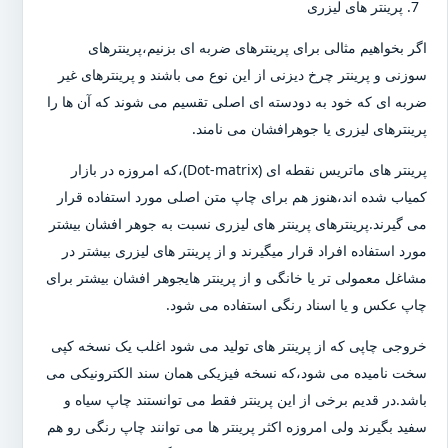
پرینتر های لیزری
اگر بخواهیم مثالی برای پرینترهای ضربه ای بزنیم،پرینترهای
سوزنی و پرینتر چرخ دیزنی از این نوع می باشند و پرینترهای غیر
ضربه ای که خود به دودسته ای اصلی تقسیم می شوند که آن ها را
پرینترهای لیزری یا جوهرافشان می نامند.
پرینتر های ماتریس نقطه ای (Dot-matrix)،که امروزه در بازار
کمیاب شده اند،هنوز هم برای چاپ متن اصلی مورد استفاده قرار
می گیرند.پرینترهای پرینتر های لیزری نسبت به جوهر افشان بیشتر
مورد استفاده افراد قرار میگیرند و از پرینتر های لیزری بیشتر در
مشاغل معمولی تر یا خانگی و از پرینتر هایجوهر افشان بیشتر برای
چاپ عکس و یا اسناد رنگی استفاده می شود.
خروجی چاپی که از پرینتر های تولید می شود اغلب یک نسخه کپی
سخت نامیده می شود،که نسخه فیزیکی همان سند الکترونیکی می
باشد.در قدیم برخی از این پرینتر فقط می توانستند چاپ سیاه و
سفید بگیرند ولی امروزه اکثر پرینتر ها می توانند چاپ رنگی رو هم