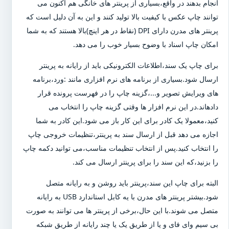
انجام بدهند در واقع،بسیاری از پرینتر های خانگی هم اکنون می
توانند چاپ عکس با کیفیت بالا تولید کنند و این به آن دلیل است که
پرینتر های مدرن دارای DPI (نقاط در هر اینچ)بالا هستند که به شما
امکان چاپ اسناد با وضوح بسیار خوب را می دهد.
برای چاپ یک سند،اطلاعات الکترونیکی باید از رایانه به پرینتر
ارسال شود.بسیاری از برنامه های نرم افزاری مانند :ورد،برنامه
های ویرایش تصویر و...،گزینه چاپ را در فهرست پرونده قرار
دادهاند.در این نرم افزار ها وقتی گزینه چاپ را انتخاب می
کنید،معمولا یک کادر برای این کار باز می شود.این کادر به شما
اجازه می دهد قبل از ارسال سند به پرینتر،تنظیمات خروجی چاپ
را انتخاب کنید.پس از انتخاب تنظیمات مناسب،می توانید دکمه چاپ
را بزنید،که این سند را برای پرینتر ارسال می کند.
البته برای چاپ این سند،پرینتر باید روشن و به رایانه متصل
شود.بیشتر پرینتر های مدرن با یه کابل استاندارد USB به رایانه
متصل می شوند.با این حال،برخی از پرینتر ها می توانند به صورت
بی سیم وای فای و یا از طریق یک یا چند رایانه از طریق شبکه