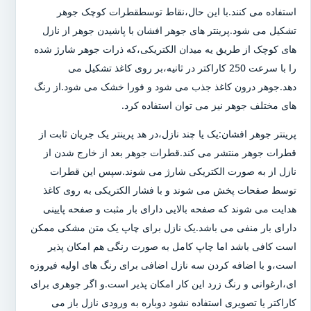
استفاده می کنند.با این حال،نقاط توسطقطرات کوچک جوهر
تشکیل می شود.پرینتر های جوهر افشان با پاشیدن جوهر از نازل
های کوچک از طریق یه میدان الکتریکی،که ذرات جوهر شارژ شده
را با سرعت 250 کاراکتر در ثانیه،بر روی کاغذ تشکیل می
دهد.جوهر درون کاغذ جذب می شود و فورا خشک می شود.از رنگ
های مختلف جوهر نیز می توان استفاده کرد.
پرینتر جوهر افشان:یک یا چند نازل،در هد پرینتر یک جریان ثابت از
قطرات جوهر منتشر می کند.قطرات جوهر بعد از خارج شدن از
نازل از به صورت الکتریکی شارژ می شوند.سپس این قطرات
توسط صفحات پخش می شوند و با فشار الکتریکی به روی کاغذ
هدایت می شوند که صفحه بالایی دارای بار مثبت و صفحه پایینی
دارای بار منفی می باشد.یک نازل برای چاپ یک متن مشکی ممکن
است کافی باشد اما چاپ کامل به صورت رنگی هم امکان پذیر
است،و با اضافه کردن سه نازل اضافی برای رنگ های اولیه فیروزه
ای،ارغوانی و رنگ زرد این کار امکان پذیر است.و اگر جوهری برای
کاراکتر یا تصویری استفاده نشود دوباره به ورودی نازل باز می