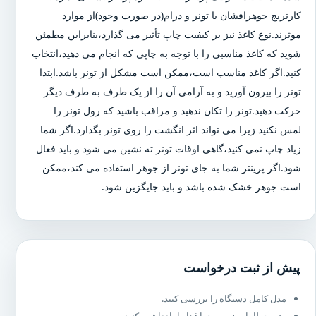
کارتریج جوهرافشان یا تونر و درام(در صورت وجود)از موارد
موثرند.نوع کاغذ نیز بر کیفیت چاپ تأثیر می گذارد،بنابراین مطمئن
شوید که کاغذ مناسبی را با توجه به چاپی که انجام می دهید،انتخاب
کنید.اگر کاغذ مناسب است،ممکن است مشکل از تونر باشد.ابتدا
تونر را بیرون آورید و به آرامی آن را از یک طرف به طرف دیگر
حرکت دهید.تونر را تکان ندهید و مراقب باشید که رول تونر را
لمس نکنید زیرا می تواند اثر انگشت را روی تونر بگذارد.اگر شما
زیاد چاپ نمی کنید،گاهی اوقات تونر ته نشین می شود و باید فعال
شود.اگر پرینتر شما به جای تونر از جوهر استفاده می کند،ممکن
است جوهر خشک شده باشد و باید جایگزین شود.
پیش از ثبت درخواست
مدل کامل دستگاه را بررسی کنید.