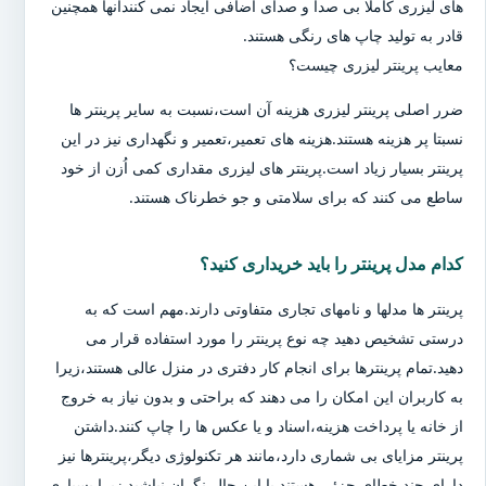
های لیزری کاملا بی صدا و صدای اضافی ایجاد نمی کنندآنها همچنین
قادر به تولید چاپ های رنگی هستند.
معایب پرینتر لیزری چیست؟
ضرر اصلی پرینتر لیزری هزینه آن است،نسبت به سایر پرینتر ها
نسبتا پر هزینه هستند.هزینه های تعمیر،تعمیر و نگهداری نیز در این
پرینتر بسیار زیاد است.پرینتر های لیزری مقداری کمی اُزن از خود
ساطع می کنند که برای سلامتی و جو خطرناک هستند.
کدام مدل پرینتر را باید خریداری کنید؟
پرینتر ها مدلها و نامهای تجاری متفاوتی دارند.مهم است که به
درستی تشخیص دهید چه نوع پرینتر را مورد استفاده قرار می
دهید.تمام پرینترها برای انجام کار دفتری در منزل عالی هستند،زیرا
به کاربران این امکان را می دهند که براحتی و بدون نیاز به خروج
از خانه یا پرداخت هزینه،اسناد و یا عکس ها را چاپ کنند.داشتن
پرینتر مزایای بی شماری دارد،مانند هر تکنولوژی دیگر،پرینترها نیز
دارای چند خطای جزئی هستند.با این حال،نگران نباشید زیرا بسیاری