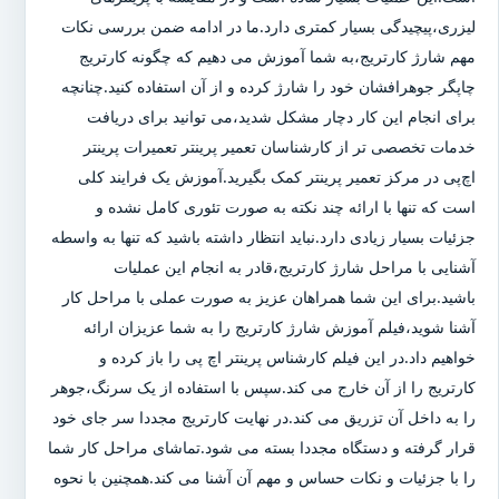
لیزری،پیچیدگی بسیار کمتری دارد.ما در ادامه ضمن بررسی نکات
مهم شارژ کارتریج،به شما آموزش می دهیم که چگونه کارتریج
چاپگر جوهرافشان خود را شارژ کرده و از آن استفاده کنید.چنانچه
برای انجام این کار دچار مشکل شدید،می توانید برای دریافت
خدمات تخصصی تر از کارشناسان تعمیر پرینتر تعمیرات پرینتر
اچ‌پی در مرکز تعمیر پرینتر کمک بگیرید.آموزش یک فرایند کلی
است که تنها با ارائه چند نکته به صورت تئوری کامل نشده و
جزئیات بسیار زیادی دارد.نباید انتظار داشته باشید که تنها به واسطه
آشنایی با مراحل شارژ کارتریج،قادر به انجام این عملیات
باشید.برای این شما همراهان عزیز به صورت عملی با مراحل کار
آشنا شوید،فیلم آموزش شارژ کارتریج را به شما عزیزان ارائه
خواهیم داد.در این فیلم کارشناس پرینتر اچ پی را باز کرده و
کارتریج را از آن خارج می کند.سپس با استفاده از یک سرنگ،جوهر
را به داخل آن تزریق می کند.در نهایت کارتریج مجددا سر جای خود
قرار گرفته و دستگاه مجددا بسته می شود.تماشای مراحل کار شما
را با جزئیات و نکات حساس و مهم آن آشنا می کند.همچنین با نحوه