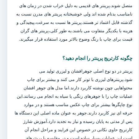
متصل شوند.پرینتر های قدیمی به دلیل خراب شدن در زمان های
نامناسب بدنام شده اند ولی خوشبختانه پرینتر های مدرن نسبت به
گذشته قابل اعتماد تر هستند.پرینتر ها نسبت به سرعت،پیچیدگی و
هزینه با یکدیگر متفاوت می باشند.به طور کلی،پرینتر های گران
قیمت برای چاپ با رنگ وضوح بالاتر مورد استفاده قرار میگیرند.
چگونه کارتریج پرینتر را انجام دهید؟
پرینتر در دو نوع اصلی جوهرافشان و لیزری تولید می
شود.پرینترهای لیزری با تونر کار می کنند و بیشتر برای چاپ
محتواهایی چون نوشته کاربرد دارند.اما مدل های جوهر افشان
عملیات چاپ را با جوهرهای رنگی یا سیاه به انجام می رسانند.این
نوع چاپگرها بیشتر برای چاپ عکس مناسب هستند و در موارد
حرفه ای نیز کاربرد دارند.جوهر به عنوان ماده اصلی این دستگاه ها
پس از مدتی به پایان رسیده و نیاز به تجدید دارد.آموزش شارژ
کارتریج حاوی نکاتی در خصوص این فرایند و مراحل انجام آن
است.این عملیات بسیار ساده است و در مقایسه با پرینترهای