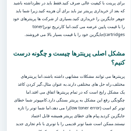
برای پرینت با کیفیت عالی صرف کنید.فقط باید در نظرداشته باشید
که بعد از خریداری پرینتر نیز باید برای آن هزینه کنید.زیرا شما باید
جوهر جایگزین را خریداری کنید.بسیاری از شرکت ها پرینترهای خود
را با قیمت پایین عرضه می کنند،اما کارتریج تونر(toner
cartridges)جایگزین خود را با قیمت بسیار بالا می فروشند.
مشکل اصلی پرینترها چیست و چگونه درست
کنیم؟
پرینترها می توانند مشکلات مشابهی داشته باشند،اما پرینترهای
مختلف،راه حل های مختلفی دارند.به عنوان مثال،گیر کردن کاغذ
یک مشکل رایج است که در تمام پرینترها اتفاق می افتد.اما
چگونگی رفع این مشکل به پرینتر بستگی دارد.کامپیوتر شما خطای
تونر کم است (low toner error)را می دهد،اما شما تونر را تازه
جایگزین کردید.پیام های خطای پرینتر همیشه قابل اعتماد
نیستند.ممکن است شما تونر قدیمی را با تونری با نام تجاری جدید