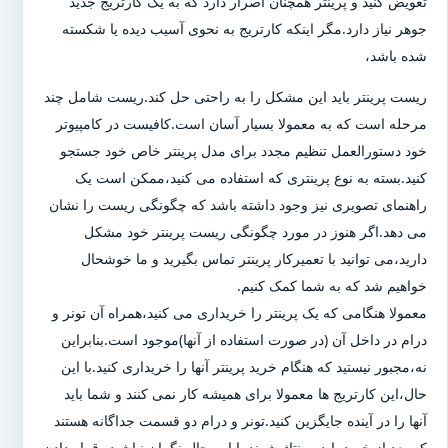
تعویض کنید و پرینتر همچنان اصرار دارد که به یک کارتریج جدید
جوهر نیاز دارد.مگر اینکه کارتریج به نحوی آسیب دیده یا شکسته
شده باشد،
ریست پرینتر باید این مشکل را به راحتی حل کند.ریست شامل چند
مرحله است که به معمولا بسیار آسان است.کافیست در کامپیوتر
خود دستورالعمل تنظیم مجدد برای مدل پرینتر خاص خود جستجو
کنید.بسته به نوع پرینتری که استفاده می کنید،ممکن است یک
راهنمای تصویری نیز وجود داشته باشد که چگونگی ریست را نشان
می دهد.اگر هنوز در مورد چگونگی ریست پرینتر خود مشکل
دارید،می توانید با تعمیرکار پرینتر تماس بگیرید و ما خوشحال
خواهیم شد که به شما کمک کنیم.
معمولا هنگامی که یک پرینتر را خریداری می کنید،همراه آن تونر و
درام در داخل آن (در صورت استفاده از آنها)موجود است.بنابراین
نه،مجبور نیستید که هنگام خرید پرینتر آنها را خریداری کنید.با این
حال،این کارتریج ها معمولا برای همیشه کار نمی کنند و شما باید
آنها را در آینده جایگزین کنید.تونر و درام دو قسمت جداگانه هستند
که بعد از خرید باید مونتاژ شوند.با این حال نگران نباشید،،قرار دادن