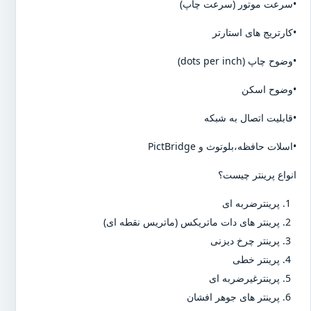
•سرعت موتور (سرعت چاپ)
•کارتریج های استارتر
•وضوح چاپ (dots per inch)
•وضوح اسکن
•قابلیت اتصال به شبکه
•اسلات حافظه،بلوتوث و PictBridge
انواع پرینتر چیست؟
پرینترضربه ای
پرینتر های دات ماتریکس (ماتریس نقطه ای)
پرینتر چرخ دیزنی
پرینتر خطی
پرینترغیرضربه ای
پرینتر های جوهر افشان