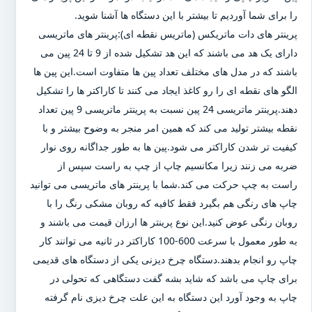
را برای شما آوردیم تا بیشتر با این دستگاه ها آشنا شوید.
پرینتر های دات ماتریکس (ماتریس نقطه ای):پرینتر های ماتریسی
دارای یک هد می باشند که این هد تشکیل شده از 9 تا 24 پین می
باشند که در مدل های مختلف تعداد پین ها متفاوت است.این پین ها
الگو های نقطه ای را رو کاغذ ایجاد می کنند تا کاراکتر ها را تشکیل
دهند.پرینتر ماتریسی 24 پین نسبت به پرینتر ماتریسی 9 پین تعداد
نقطه بیشتر تولید می کند که همین امر منجر به وضوح بیشتر و با
کیفیت تر شدن کاراکتر می شود.پین ها به طور جداگانه روی نوار
ضربه می زنند زیرا مکانسیم چاپ از چپ به راست سپس از
راست به چپ حرکت می کند.شما با پرینتر های ماتریسی می توانید
چاپ های رنگی هم بگیرد فقط کافیه که روبان مشکی رنگ را با
روبان رنگی عوض کنید.این نوع پرینتر ها ارزان قیمت می باشند و
به طور معمول با سرعت 600-100 کاراکتر در ثانیه می توانند کار
چاپ رو انجام بدهند.دستگاه چرخ دیزنی یکی از دستگاه های قدیمی
برای چاپ می باشد که شاید بشه گفت دستگاهی که تحولی در
چاپ به وجود آورد این دستگاه به این علت چرخ دیزی نام گرفته