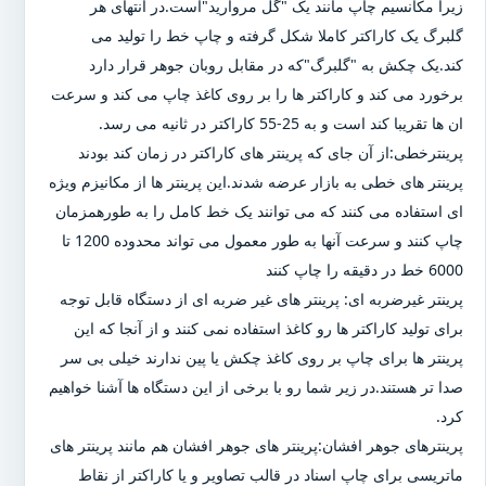
زیرا مکانسیم چاپ مانند یک "گل مروارید"است.در انتهای هر
گلبرگ یک کاراکتر کاملا شکل گرفته و چاپ خط را تولید می
کند.یک چکش به "گلبرگ"که در مقابل روبان جوهر قرار دارد
برخورد می کند و کاراکتر ها را بر روی کاغذ چاپ می کند و سرعت
ان ها تقریبا کند است و به 25-55 کاراکتر در ثانیه می رسد.
پرینترخطی:از آن جای که پرینتر های کاراکتر در زمان کند بودند
پرینتر های خطی به بازار عرضه شدند.این پرینتر ها از مکانیزم ویژه
ای استفاده می کنند که می توانند یک خط کامل را به طورهمزمان
چاپ کنند و سرعت آنها به طور معمول می تواند محدوده 1200 تا
6000 خط در دقیقه را چاپ کنند
پرینتر غیرضربه ای: پرینتر های غیر ضربه ای از دستگاه قابل توجه
برای تولید کاراکتر ها رو کاغذ استفاده نمی کنند و از آنجا که این
پرینتر ها برای چاپ بر روی کاغذ چکش یا پین ندارند خیلی بی سر
صدا تر هستند.در زیر شما رو با برخی از این دستگاه ها آشنا خواهیم
کرد.
پرینترهای جوهر افشان:پرینتر های جوهر افشان هم مانند پرینتر های
ماتریسی برای چاپ اسناد در قالب تصاویر و یا کاراکتر از نقاط