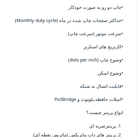
•چاپ دو رو به صورت خودکار
•حداکثر صفحات چاپ شده در ماه (Monthly duty cycle)
•سرعت موتور (سرعت چاپ)
•کارتریج های استارتر
•وضوح چاپ (dots per inch)
•وضوح اسکن
•قابلیت اتصال به شبکه
•اسلات حافظه،بلوتوث و PictBridge
انواع پرینتر چیست؟
پرینترضربه ای
پرینتر های دات ماتریکس (ماتریس نقطه ای)