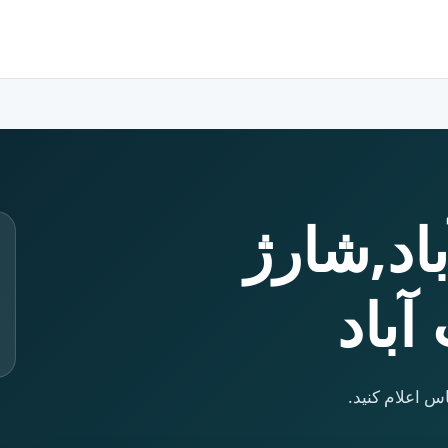
باد,شارژ
آباد
س اعلام کنید.