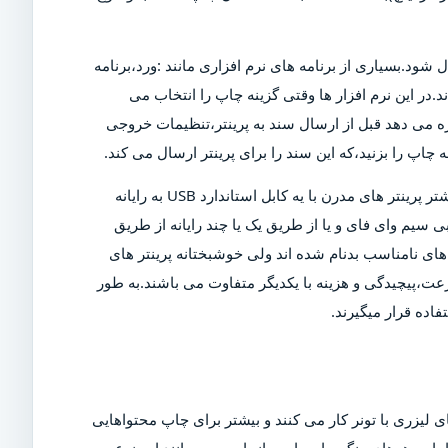
ل شود.بسیاری از برنامه های نرم افزاری مانند :ورد،برنامه
د.در این نرم افزار ها وقتی گزینه چاپ را انتخاب می
ازه می دهد قبل از ارسال سند به پرینتر،تنظیمات خروجی
چاپ را بزنید،که این سند را برای پرینتر ارسال می کند.
البته برای چاپ این سند،پرینتر باید روشن و به رایانه متصل شود.بیشتر پرینتر های مدرن با یه کابل استاندارد USB به رایانه
 سیم وای فای و یا از طریق یک یا چند رایانه از طریق
ی نامناسب بدنام شده اند ولی خوشبختانه پرینتر های
عت،پیچیدگی و هزینه با یکدیگر متفاوت می باشند.به طور
اده قرار میگیرند.
 لیزری با تونر کار می کنند و بیشتر برای چاپ محتواهایی