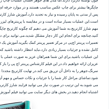
چون نوشته کاربرد دارند.اما مدل های جوهر افشان عملیات چاپ را ب
چاپگرها بیشتر برای چاپ عکس مناسب هستند و در موارد حرفه ای نی
پس از مدتی به پایان رسیده و نیاز به تجدید دارد.آموزش شارژ کار
است.این عملیات بسیار ساده است و در مقایسه با پرینترهای لیزر
مهم شارژ کارتریج،به شما آموزش می دهیم که چگونه کارتریج چاپگر
کنید.چنانچه برای انجام این کار دچار مشکل شدید،می توانید برای
تعمیرات پرینتر اچ‌پی در مرکز تعمیر پرینتر کمک بگیرید.آموزش یک ف
کامل نشده و جزئیات بسیار زیادی دارد.نباید انتظار داشته باشید که 
این عملیات باشید.برای این شما همراهان عزیز به صورت عملی با م
عزیزان ارائه خواهیم داد.در این فیلم کارشناس پرینتر اچ پی را باز 
سرنگ،جوهر را به داخل آن تزریق می کند.در نهایت کارتریج مجددا 
شود.تماشای مراحل کار شما را با جزئیات و نکات حساس و مهم آن 
می شوید.به این ترتیب در صورت نیاز می توانید فرایند شارژ کارتر
اشتباه انجام دهید.در بخش های دیگر سایت می توانید فیلم آموزش ش