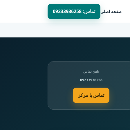
تماس: 09233936258
صفحه اصلی
تلفن تماس
09233936258
تماس با مرکز