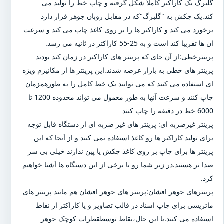
گلبرگ یک کاراکتر کاملا شکل گرفته و چاپ خط را تولید می
کند.یک چکش به "گلبرگ"که در مقابل روبان جوهر قرار دارد
برخورد می کند و کاراکتر ها را بر روی کاغذ چاپ می کند و سرعت
ان ها تقریبا کند است و به 25-55 کاراکتر در ثانیه می رسد.
پرینترخطی:از آن جای که پرینتر های کاراکتر در زمان کند بودند
پرینتر های خطی به بازار عرضه شدند.این پرینتر ها از مکانیزم ویژه
ای استفاده می کنند که می توانند یک خط کامل را به طورهمزمان
چاپ کنند و سرعت آنها به طور معمول می تواند محدوده 1200 تا
6000 خط در دقیقه را چاپ کنند
پرینتر غیرضربه ای: پرینتر های غیر ضربه ای از دستگاه قابل توجه
برای تولید کاراکتر ها رو کاغذ استفاده نمی کنند و از آنجا که این
پرینتر ها برای چاپ بر روی کاغذ چکش یا پین ندارند خیلی بی سر
صدا تر هستند.در زیر شما رو با برخی از این دستگاه ها آشنا خواهیم
کرد.
پرینترهای جوهر افشان:پرینتر های جوهر افشان هم مانند پرینتر های
ماتریسی برای چاپ اسناد در قالب تصاویر و یا کاراکتر از نقاط
استفاده می کنند.با این حال،نقاط توسطقطرات کوچک جوهر