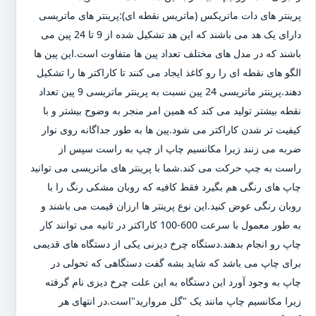
پرینتر های دات ماتریکس (ماتریس نقطه ای):پرینتر های ماتریسی
دارای یک هد می باشند که این هد تشکیل شده از 9 تا 24 پین می
باشند که در مدل های مختلف تعداد پین ها متفاوت است.این پین ها
الگو های نقطه ای را رو کاغذ ایجاد می کنند تا کاراکتر ها را تشکیل
دهند.پرینتر ماتریسی 24 پین نسبت به پرینتر ماتریسی 9 پین تعداد
نقطه بیشتر تولید می کند که همین امر منجر به وضوح بیشتر و با
کیفیت تر شدن کاراکتر می شود.پین ها به طور جداگانه روی نوار
ضربه می زنند زیرا مکانسیم چاپ از چپ به راست سپس از
راست به چپ حرکت می کند.شما با پرینتر های ماتریسی می توانید
چاپ های رنگی هم بگیرد فقط کافیه که روبان مشکی رنگ را با
روبان رنگی عوض کنید.این نوع پرینتر ها ارزان قیمت می باشند و
به طور معمول با سرعت 600-100 کاراکتر در ثانیه می توانند کار
چاپ رو انجام بدهند.دستگاه چرخ دیزنی یکی از دستگاه های قدیمی
برای چاپ می باشد که شاید بشه گفت دستگاهی که تحولی در
چاپ به وجود آورد این دستگاه به این علت چرخ دیزی نام گرفته
زیرا مکانسیم چاپ مانند یک "گل مروارید"است.در انتهای هر