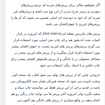
اگر بخواهیم مثالی برای پرینترهای ضربه ای بزنیم،پرینترهای
سوزنی و پرینتر چرخ دیزنی از این نوع می باشند و پرینترهای غیر
ضربه ای که خود به دودسته ای اصلی تقسیم می شوند که آن ها را
پرینترهای لیزری یا جوهرافشان می نامند.
پرینتر های ماتریس نقطه ای (Dot-matrix)،که امروزه در بازار
کمیاب شده اند،هنوز هم برای چاپ متن اصلی مورد استفاده قرار
می گیرند.پرینترهای پرینتر های لیزری نسبت به جوهر افشان بیشتر
مورد استفاده افراد قرار میگیرند و از پرینتر های لیزری بیشتر در
مشاغل معمولی تر یا خانگی و از پرینتر هایجوهر افشان بیشتر برای
چاپ عکس و یا اسناد رنگی استفاده می شود.
خروجی چاپی که از پرینتر های تولید می شود اغلب یک نسخه کپی
سخت نامیده می شود،که نسخه فیزیکی همان سند الکترونیکی می
باشد.در قدیم برخی از این پرینتر فقط می توانستند چاپ سیاه و
سفید بگیرند ولی امروزه اکثر پرینتر ها می توانند چاپ رنگی رو هم
انجام بدهند در واقع،بسیاری از پرینتر های خانگی هم اکنون می