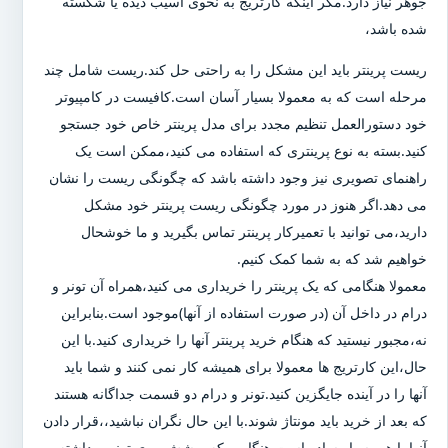
جوهر نیاز دارد.مگر اینکه کارتریج به نحوی آسیب دیده یا شکسته
شده باشد،
ریست پرینتر باید این مشکل را به راحتی حل کند.ریست شامل چند
مرحله است که به معمولا بسیار آسان است.کافیست در کامپیوتر
خود دستورالعمل تنظیم مجدد برای مدل پرینتر خاص خود جستجو
کنید.بسته به نوع پرینتری که استفاده می کنید،ممکن است یک
راهنمای تصویری نیز وجود داشته باشد که چگونگی ریست را نشان
می دهد.اگر هنوز در مورد چگونگی ریست پرینتر خود مشکل
دارید،می توانید با تعمیرکار پرینتر تماس بگیرید و ما خوشحال
خواهیم شد که به شما کمک کنیم.
معمولا هنگامی که یک پرینتر را خریداری می کنید،همراه آن تونر و
درام در داخل آن (در صورت استفاده از آنها)موجود است.بنابراین
نه،مجبور نیستید که هنگام خرید پرینتر آنها را خریداری کنید.با این
حال،این کارتریج ها معمولا برای همیشه کار نمی کنند و شما باید
آنها را در آینده جایگزین کنید.تونر و درام دو قسمت جداگانه هستند
که بعد از خرید باید مونتاژ شوند.با این حال نگران نباشید،،قرار دادن
آنها با هم بسیار ساده است.هنگامی که پوشش روی تونر برداشته