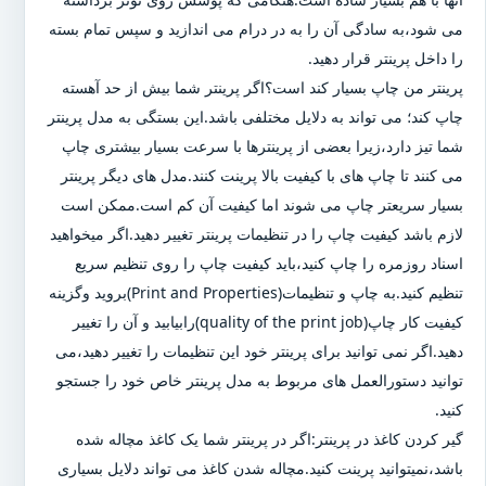
می شود،به سادگی آن را به در درام می اندازید و سپس تمام بسته
را داخل پرینتر قرار دهید.
پرینتر من چاپ بسیار کند است؟اگر پرینتر شما بیش از حد آهسته
چاپ کند؛ می تواند به دلایل مختلفی باشد.این بستگی به مدل پرینتر
شما تیز دارد،زیرا بعضی از پرینترها با سرعت بسیار بیشتری چاپ
می کنند تا چاپ های با کیفیت بالا پرینت کنند.مدل های دیگر پرینتر
بسیار سریعتر چاپ می شوند اما کیفیت آن کم است.ممکن است
لازم باشد کیفیت چاپ را در تنظیمات پرینتر تغییر دهید.اگر میخواهید
اسناد روزمره را چاپ کنید،باید کیفیت چاپ را روی تنظیم سریع
تنظیم کنید.به چاپ و تنظیمات(Print and Properties)بروید وگزینه
کیفیت کار چاپ(quality of the print job)رابیابید و آن را تغییر
دهید.اگر نمی توانید برای پرینتر خود این تنظیمات را تغییر دهید،می
توانید دستورالعمل های مربوط به مدل پرینتر خاص خود را جستجو
کنید.
گیر کردن کاغذ در پرینتر:اگر در پرینتر شما یک کاغذ مچاله شده
باشد،نمیتوانید پرینت کنید.مچاله شدن کاغذ می تواند دلایل بسیاری