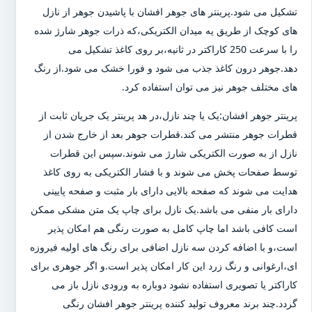
تشکیل می شود.پرینتر های جوهر افشان با پاشیدن جوهر از نازل
های کوچک از طریق یه میدان الکتریکی،که ذرات جوهر شارژ شده
را با سرعت 250 کاراکتر در ثانیه،بر روی کاغذ تشکیل می
دهد.جوهر درون کاغذ جذب می شود و فورا خشک می شود.از رنگ
های مختلف جوهر نیز می توان استفاده کرد.
پرینتر جوهر افشان:یک یا چند نازل،در هد پرینتر یک جریان ثابت از
قطرات جوهر منتشر می کند.قطرات جوهر بعد از خارج شدن از
نازل از به صورت الکتریکی شارژ می شوند.سپس این قطرات
توسط صفحات پخش می شوند و با فشار الکتریکی به روی کاغذ
هدایت می شوند که صفحه بالایی دارای بار مثبت و صفحه پایینی
دارای بار منفی می باشد.یک نازل برای چاپ یک متن مشکی ممکن
است کافی باشد اما چاپ کامل به صورت رنگی هم امکان پذیر
است،و با اضافه کردن سه نازل اضافی برای رنگ های اولیه فیروزه
ای،ارغوانی و رنگ زرد این کار امکان پذیر است.و اگر جوهری برای
کاراکتر یا تصویری استفاده نشود دوباره به ورودی نازل باز می
گردد.چند برند معروف تولید کننده پرینتر جوهر افشان رنگی