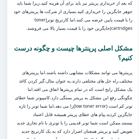
که بعد از خریداری پرینتر نیز باید برای آن هزینه کنید.زیرا شما باید
جوهر جایگزین را خریداری کنید.بسیاری از شرکت ها پرینترهای خود
را با قیمت پایین عرضه می کنند،اما کارتریج تونر(toner
cartridges)جایگزین خود را با قیمت بسیار بالا می فروشند.
مشکل اصلی پرینترها چیست و چگونه درست
کنیم؟
پرینترها می توانند مشکلات مشابهی داشته باشند،اما پرینترهای
مختلف،راه حل های مختلفی دارند.به عنوان مثال،گیر کردن کاغذ
یک مشکل رایج است که در تمام پرینترها اتفاق می افتد.اما
چگونگی رفع این مشکل به پرینتر بستگی دارد.کامپیوتر شما خطای
تونر کم است (low toner error)را می دهد،اما شما تونر را تازه
جایگزین کردید.پیام های خطای پرینتر همیشه قابل اعتماد
نیستند.ممکن است شما تونر قدیمی را با تونری با نام تجاری جدید
تعویض کنید و پرینتر همچنان اصرار دارد که به یک کارتریج جدید