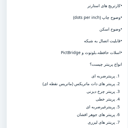
•کارتریج های استارتر
•وضوح چاپ (dots per inch)
•وضوح اسکن
•قابلیت اتصال به شبکه
•اسلات حافظه،بلوتوث و PictBridge
انواع پرینتر چیست؟
پرینترضربه ای
پرینتر های دات ماتریکس (ماتریس نقطه ای)
پرینتر چرخ دیزنی
پرینتر خطی
پرینترغیرضربه ای
پرینتر های جوهر افشان
پرینتر های لیزری