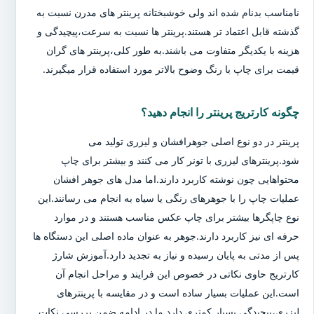
نامناسب بدنام شده اند ولی خوشبختانه پرینتر های مدرن نسبت به
گذشته قابل اعتماد تر هستند.پرینتر ها نسبت به سرعت،پیچیدگی و
هزینه با یکدیگر متفاوت می باشند.به طور کلی،پرینتر های گران
قیمت برای چاپ با رنگ وضوح بالاتر مورد استفاده قرار میگیرند.
چگونه کارتریج پرینتر را انجام دهید؟
پرینتر در دو نوع اصلی جوهرافشان و لیزری تولید می
شود.پرینترهای لیزری با تونر کار می کنند و بیشتر برای چاپ
محتواهایی چون نوشته کاربرد دارند.اما مدل های جوهر افشان
عملیات چاپ را با جوهرهای رنگی یا سیاه به انجام می رسانند.این
نوع چاپگرها بیشتر برای چاپ عکس مناسب هستند و در موارد
حرفه ای نیز کاربرد دارند.جوهر به عنوان ماده اصلی این دستگاه ها
پس از مدتی به پایان رسیده و نیاز به تجدید دارد.آموزش شارژ
کارتریج حاوی نکاتی در خصوص این فرایند و مراحل انجام آن
است.این عملیات بسیار ساده است و در مقایسه با پرینترهای
لیزری،پیچیدگی بسیار کمتری دارد.ما در ادامه ضمن بررسی نکات