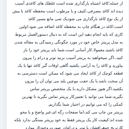
از جمله:کاغذ اشتباه بارگذاری شده است غلطک های کاغذی آسیب
دیده اند کاغذ مصرفی،کثیف و یا مرطوب است محفظه کاغذ با بیش
از یک نوع کاغذ بارگذاری می شودیک شی مانع مسیر کاغذ
است:کاغذ در هنگام چاپ به محفظه کاغذ اضافه می شود:اولین
کاری که باید انجام دهید این است که به دنبال دستورالعمل مربوط
به مدل پرینتر خاص خود در مورد چگونگی رسیدگی به مچاله شدن
کاغذ باشید.معمولا،کار آسانی است.شما باید پرینتر خود را باز
کنید،.اگر نمیخواهید به پرینتر آسیب بزنید تونر و درام را بیرون
بیاورید و کاغذ را به آرامی بکشید.گاهی اوقات گیر کاغذ تنها با یک
قطعه کوچک از کاغذ ایجاد می شود که ممکن است دسترسی به
آن سخت باشد.با یک جفت موچین بلند می توان آن را بیرون
بکشید.اگر هنوز مشکل دارید،با یک متخصص پرینتر تماس
بگیرید.شما می توانید با تعمیرکار پرینتر تماس بگیرید تا بهترین
کمکی را که می توانیم در اختیار شما بگذاریم.
پرینتر من چاپ می کند،اما صفحات رگه ای،غیر واضح و یا محو
شده اند:کیفیت کار یک پرینتر فقط به خود پرینتر بستگی ندارد بلکه
کارتریج جوهرافشان یا تونر و درام(در صورت وجود)از موارد