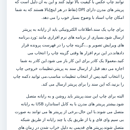
توانند چاپ عکس با کیفیت بالا تولید کنند و این به آن دلیل است که
پرینتر های مدرن دارای DPI (نقاط در هر اینچ)بالا هستند که به شما
امکان چاپ اسناد با وضوح بسیار خوب را می دهد.
برای چاپ یک سند،اطلاعات الکترونیکی باید از رایانه به پرینتر
ارسال شود.بسیاری از برنامه های نرم افزاری مانند :ورد،برنامه
های ویرایش تصویر و...،گزینه چاپ را در فهرست پرونده قرار
دادهاند.در این نرم افزار ها وقتی گزینه چاپ را انتخاب می
کنید،معمولا یک کادر برای این کار باز می شود.این کادر به شما
اجازه می دهد قبل از ارسال سند به پرینتر،تنظیمات خروجی چاپ
را انتخاب کنید.پس از انتخاب تنظیمات مناسب،می توانید دکمه چاپ
را بزنید،که این سند را برای پرینتر ارسال می کند.
البته برای چاپ این سند،پرینتر باید روشن و به رایانه متصل
شود.بیشتر پرینتر های مدرن با یه کابل استاندارد USB به رایانه
متصل می شوند.با این حال،برخی از پرینتر ها می توانند به صورت
بی سیم وای فای و یا از طریق یک یا چند رایانه از طریق شبکه
متصل شوند.پرینتر های قدیمی به دلیل خراب شدن در زمان های