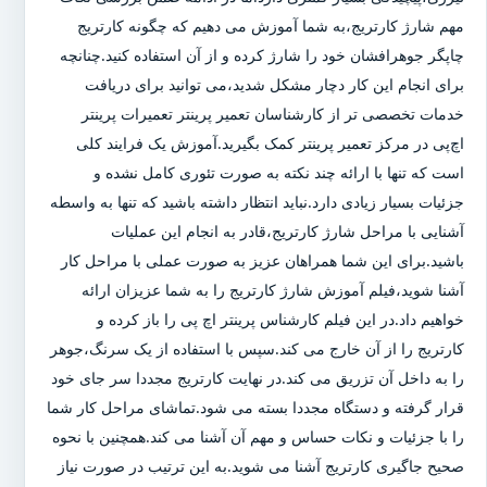
مهم شارژ کارتریج،به شما آموزش می دهیم که چگونه کارتریج
چاپگر جوهرافشان خود را شارژ کرده و از آن استفاده کنید.چنانچه
برای انجام این کار دچار مشکل شدید،می توانید برای دریافت
خدمات تخصصی تر از کارشناسان تعمیر پرینتر تعمیرات پرینتر
اچ‌پی در مرکز تعمیر پرینتر کمک بگیرید.آموزش یک فرایند کلی
است که تنها با ارائه چند نکته به صورت تئوری کامل نشده و
جزئیات بسیار زیادی دارد.نباید انتظار داشته باشید که تنها به واسطه
آشنایی با مراحل شارژ کارتریج،قادر به انجام این عملیات
باشید.برای این شما همراهان عزیز به صورت عملی با مراحل کار
آشنا شوید،فیلم آموزش شارژ کارتریج را به شما عزیزان ارائه
خواهیم داد.در این فیلم کارشناس پرینتر اچ پی را باز کرده و
کارتریج را از آن خارج می کند.سپس با استفاده از یک سرنگ،جوهر
را به داخل آن تزریق می کند.در نهایت کارتریج مجددا سر جای خود
قرار گرفته و دستگاه مجددا بسته می شود.تماشای مراحل کار شما
را با جزئیات و نکات حساس و مهم آن آشنا می کند.همچنین با نحوه
صحیح جاگیری کارتریج آشنا می شوید.به این ترتیب در صورت نیاز