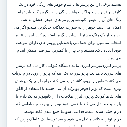
هستند.برخی از این پرینتر ها با تمام جوهر های رنگی خود در یک
کارتریج قرار دارند.و اگر بخواهید رنگی را جایگرین کنید باید تمام
رنگ های آن را عوض کنید.سایر پرنتر های جوهر افشان به شما
امکان می دهند جوهر را به صورت جداگانه جایگزین کنید.و اگر می
خواهید از یک رنگ بیشتر از سایر رنگ ها استفاده کنید این پرینتر ها
انتخاب مناسبی برای شما می باشند.این پرینتر های دارای سرعت
فوق العاده بالای هستند و چاپ را با کمترین سر صدا ممکن انجام
می دهند.
پرینتر لیزری:پرینتر لیزری مانند دستگاه فتوکپی کار می کند.پرینتر
های لیزری با هدایت پرتو لیزر به یک آینه که پرتو را روی درام پرتاپ
می کنند،تصاویر را روی کاغذ تولید می کنند.درام دارای یک پوشش
ویژه است که تونر (جوهر پودر)به آن می چسبد.با استفاده از الگو
های نقاط کوچک،پرتوی لیزر اطلاعات را از کامپیوتر به یک دارم با
بار مثبت منتقل می کند تا خنثی شود.تونر از بین تمام مناطقی که
درام خنثی شده است،جدا می شود.با جمع شدن کاغذ توسط
درام،تونر به کاغذ منتقل می شود و بعد توسط یک غلطک پرس که
حسابی گرم شده تونر را به کاغذ می چسباند و به این صورت