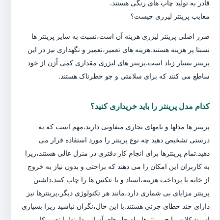
قادر به تولید چاپ های رنگی هستند.
معایب پرینتر لیزری چیست؟
ضرر اصلی پرینتر لیزری هزینه آن است،نسبت به سایر پرینتر ها
نسبتا پر هزینه هستند.هزینه های تعمیر،تعمیر و نگهداری نیز در این
پرینتر بسیار زیاد است.پرینتر های لیزری مقداری کمی اُزن از خود
ساطع می کنند که برای سلامتی و جو خطرناک هستند.
کدام مدل پرینتر را باید خریداری کنید؟
پرینتر ها مدلها و نامهای تجاری متفاوتی دارند.مهم است که به
درستی تشخیص دهید چه نوع پرینتر را مورد استفاده قرار می
دهید.تمام پرینترها برای انجام کار دفتری در منزل عالی هستند،زیرا
به کاربران این امکان را می دهند که براحتی و بدون نیاز به خروج
از خانه یا پرداخت هزینه،اسناد و یا عکس ها را چاپ کنند.داشتن
پرینتر مزایای بی شماری دارد،مانند هر تکنولوژی دیگر،پرینترها نیز
دارای چند خطای جزئی هستند.با این حال،نگران نباشید زیرا بسیاری
از مشکلات رایج پرینترها،راه حل های آسانی دارند! با تعمیرکار