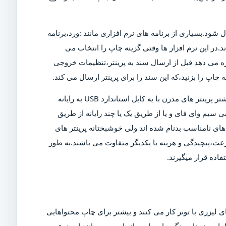
ل شود.بسیاری از برنامه های نرم افزاری مانند :ورد،برنامه
د.در این نرم افزار ها وقتی گزینه چاپ را انتخاب می
ازه می دهد قبل از ارسال سند به پرینتر،تنظیمات خروجی
چاپ را بزنید،که این سند را برای پرینتر ارسال می کند.
البته برای چاپ این سند،پرینتر باید روشن و به رایانه متصل شود.بیشتر پرینتر های مدرن با یه کابل استاندارد USB به رایانه
 سیم وای فای و یا از طریق یک یا چند رایانه از طریق
ی نامناسب بدنام شده اند ولی خوشبختانه پرینتر های
عت،پیچیدگی و هزینه با یکدیگر متفاوت می باشند.به طور
اده قرار میگیرند.
 لیزری با تونر کار می کنند و بیشتر برای چاپ محتواهایی