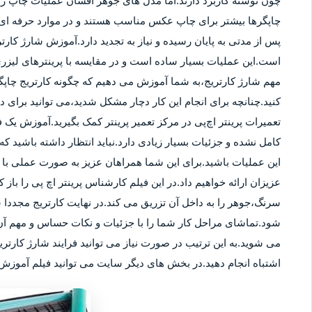
چون نوشته کاربرد دارند.اما مدل های جوهر افشان عملیات چاپ را ب
چاپگرها بیشتر برای چاپ عکس مناسب هستند و در موارد حرفه ای نی
پس از مدتی به پایان رسیده و نیاز به تجدید دارد.آموزش شارژ کار
است.این عملیات بسیار ساده است و در مقایسه با پرینترهای لیزر
مهم شارژ کارتریج،به شما آموزش می دهیم که چگونه کارتریج چاپگر
کنید.چنانچه برای انجام این کار دچار مشکل شدید،می توانید برای
تعمیرات پرینتر اچ‌پی در مرکز تعمیر پرینتر کمک بگیرید.آموزش یک ف
کامل نشده و جزئیات بسیار زیادی دارد.نباید انتظار داشته باشید که 
این عملیات باشید.برای این شما همراهان عزیز به صورت عملی با م
عزیزان ارائه خواهیم داد.در این فیلم کارشناس پرینتر اچ پی را باز 
سرنگ،جوهر را به داخل آن تزریق می کند.در نهایت کارتریج مجددا 
شود.تماشای مراحل کار شما را با جزئیات و نکات حساس و مهم آن 
می شوید.به این ترتیب در صورت نیاز می توانید فرایند شارژ کارتر
اشتباه انجام دهید.در بخش های دیگر سایت می توانید فیلم آموزش ش