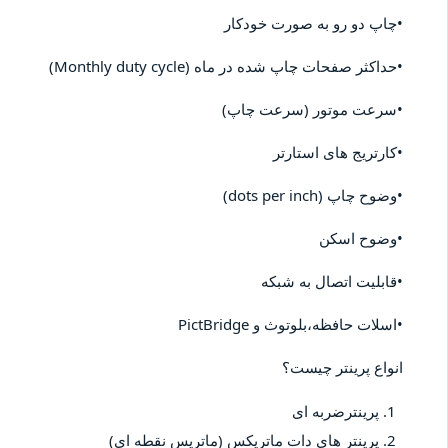
•چاپ دو رو به صورت خودکار
•حداکثر صفحات چاپ شده در ماه (Monthly duty cycle)
•سرعت موتور (سرعت چاپ)
•کارتریج های استارتر
•وضوح چاپ (dots per inch)
•وضوح اسکن
•قابلیت اتصال به شبکه
•اسلات حافظه،بلوتوث و PictBridge
انواع پرینتر چیست؟
پرینترضربه ای
پرینتر های دات ماتریکس (ماتریس نقطه ای)