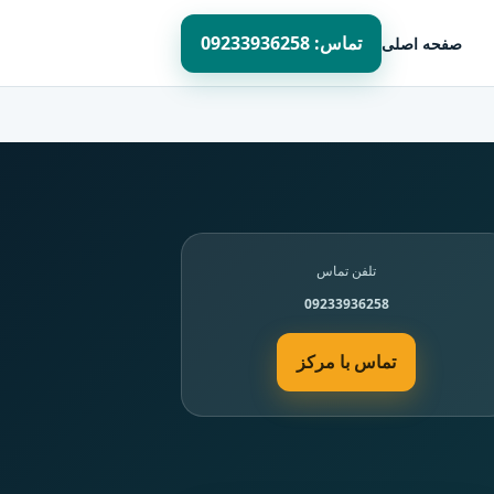
تماس: 09233936258
صفحه اصلی
تلفن تماس
09233936258
تماس با مرکز