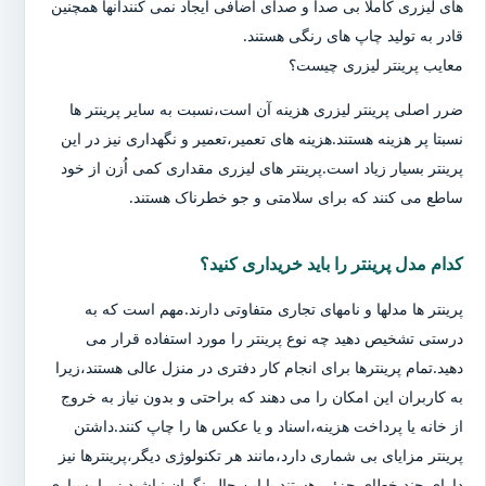
های لیزری کاملا بی صدا و صدای اضافی ایجاد نمی کنندآنها همچنین
قادر به تولید چاپ های رنگی هستند.
معایب پرینتر لیزری چیست؟
ضرر اصلی پرینتر لیزری هزینه آن است،نسبت به سایر پرینتر ها
نسبتا پر هزینه هستند.هزینه های تعمیر،تعمیر و نگهداری نیز در این
پرینتر بسیار زیاد است.پرینتر های لیزری مقداری کمی اُزن از خود
ساطع می کنند که برای سلامتی و جو خطرناک هستند.
کدام مدل پرینتر را باید خریداری کنید؟
پرینتر ها مدلها و نامهای تجاری متفاوتی دارند.مهم است که به
درستی تشخیص دهید چه نوع پرینتر را مورد استفاده قرار می
دهید.تمام پرینترها برای انجام کار دفتری در منزل عالی هستند،زیرا
به کاربران این امکان را می دهند که براحتی و بدون نیاز به خروج
از خانه یا پرداخت هزینه،اسناد و یا عکس ها را چاپ کنند.داشتن
پرینتر مزایای بی شماری دارد،مانند هر تکنولوژی دیگر،پرینترها نیز
دارای چند خطای جزئی هستند.با این حال،نگران نباشید زیرا بسیاری