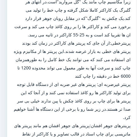
زیرا مکانسیم چاپ مانند یک "گل مروارید"است.در انتهای هر
گلبرگ یک کاراکتر کاملا شکل گرفته و چاپ خط را تولید می
کند.یک چکش به "گلبرگ"که در مقابل روبان جوهر قرار دارد
برخورد می کند و کاراکتر ها را بر روی کاغذ چاپ می کند و سرعت
ان ها تقریبا کند است و به 25-55 کاراکتر در ثانیه می رسد.
پرینترخطی:از آن جای که پرینتر های کاراکتر در زمان کند بودند
پرینتر های خطی به بازار عرضه شدند.این پرینتر ها از مکانیزم ویژه
ای استفاده می کنند که می توانند یک خط کامل را به طورهمزمان
چاپ کنند و سرعت آنها به طور معمول می تواند محدوده 1200 تا
6000 خط در دقیقه را چاپ کنند
پرینتر غیرضربه ای: پرینتر های غیر ضربه ای از دستگاه قابل توجه
برای تولید کاراکتر ها رو کاغذ استفاده نمی کنند و از آنجا که این
پرینتر ها برای چاپ بر روی کاغذ چکش یا پین ندارند خیلی بی سر
صدا تر هستند.در زیر شما رو با برخی از این دستگاه ها آشنا خواهیم
کرد.
پرینترهای جوهر افشان:پرینتر های جوهر افشان هم مانند پرینتر های
ماتریسی برای چاپ اسناد در قالب تصاویر و یا کاراکتر از نقاط