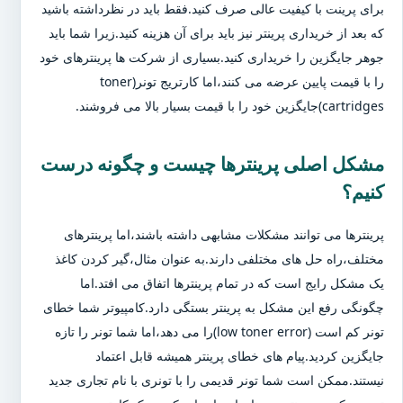
برای پرینت با کیفیت عالی صرف کنید.فقط باید در نظرداشته باشید
که بعد از خریداری پرینتر نیز باید برای آن هزینه کنید.زیرا شما باید
جوهر جایگزین را خریداری کنید.بسیاری از شرکت ها پرینترهای خود
را با قیمت پایین عرضه می کنند،اما کارتریج تونر(toner
cartridges)جایگزین خود را با قیمت بسیار بالا می فروشند.
مشکل اصلی پرینترها چیست و چگونه درست
کنیم؟
پرینترها می توانند مشکلات مشابهی داشته باشند،اما پرینترهای
مختلف،راه حل های مختلفی دارند.به عنوان مثال،گیر کردن کاغذ
یک مشکل رایج است که در تمام پرینترها اتفاق می افتد.اما
چگونگی رفع این مشکل به پرینتر بستگی دارد.کامپیوتر شما خطای
تونر کم است (low toner error)را می دهد،اما شما تونر را تازه
جایگزین کردید.پیام های خطای پرینتر همیشه قابل اعتماد
نیستند.ممکن است شما تونر قدیمی را با تونری با نام تجاری جدید