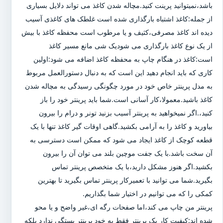
باشد،نمیتوانید پرینت کنید.مچاله شدن کاغذ می تواند دلایل بسیاری
از جمله:کاغذ اشتباه بارگذاری شده است غلطک های کاغذی آسیب
دیده اند کاغذ مصرفی،کثیف و یا مرطوب است محفظه کاغذ با بیش
از یک نوع کاغذ بارگذاری می شودیک شی مانع مسیر کاغذ
است:کاغذ در هنگام چاپ به محفظه کاغذ اضافه می شود:اولین
کاری که باید انجام دهید این است که به دنبال دستورالعمل مربوط
به مدل پرینتر خاص خود در مورد چگونگی رسیدگی به مچاله شدن
کاغذ باشید.معمولا،کار آسانی است.شما باید پرینتر خود را باز
کنید،.اگر نمیخواهید به پرینتر آسیب بزنید تونر و درام را بیرون
بیاورید و کاغذ را به آرامی بکشید.گاهی اوقات گیر کاغذ تنها با یک
قطعه کوچک از کاغذ ایجاد می شود که ممکن است دسترسی به
آن سخت باشد.با یک جفت موچین بلند می توان آن را بیرون
بکشید.اگر هنوز مشکل دارید،با یک متخصص پرینتر تماس
بگیرید.شما می توانید با تعمیرکار پرینتر تماس بگیرید تا بهترین
کمکی را که می توانیم در اختیار شما بگذاریم.
پرینتر من چاپ می کند،اما صفحات رگه ای،غیر واضح و یا محو
شده اند:کیفیت کار یک پرینتر فقط به خود پرینتر بستگی ندارد بلکه