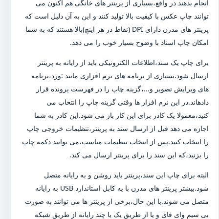
انجام بدهند در واقع،بسیاری از پرینتر های خانگی هم اکنون می
توانند چاپ عکس با کیفیت بالا تولید کنند و این به آن دلیل است که
پرینتر های مدرن دارای DPI (نقاط در هر اینچ)بالا هستند که به شما
امکان چاپ اسناد با وضوح بسیار خوب را می دهد.
برای چاپ یک سند،اطلاعات الکترونیکی باید از رایانه به پرینتر
ارسال شود.بسیاری از برنامه های نرم افزاری مانند :ورد،برنامه
های ویرایش تصویر و...،گزینه چاپ را در فهرست پرونده قرار
دادهاند.در این نرم افزار ها وقتی گزینه چاپ را انتخاب می
کنید،معمولا یک کادر برای این کار باز می شود.این کادر به شما
اجازه می دهد قبل از ارسال سند به پرینتر،تنظیمات خروجی چاپ
را انتخاب کنید.پس از انتخاب تنظیمات مناسب،می توانید دکمه چاپ
را بزنید،که این سند را برای پرینتر ارسال می کند.
البته برای چاپ این سند،پرینتر باید روشن و به رایانه متصل
شود.بیشتر پرینتر های مدرن با یه کابل استاندارد USB به رایانه
متصل می شوند.با این حال،برخی از پرینتر ها می توانند به صورت
بی سیم وای فای و یا از طریق یک یا چند رایانه از طریق شبکه