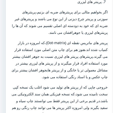
پرینتر های لیزری
اگر بخواهیم مثالی برای پرینترهای ضربه ای بزنیم،پرینترهای
سوزنی و پرینتر چرخ دیزنی از این نوع می باشند و پرینترهای غیر
ضربه ای که خود به دودسته ای اصلی تقسیم می شوند که آن ها را
پرینترهای لیزری یا جوهرافشان می نامند.
پرینتر های ماتریس نقطه ای (Dot-matrix)،که امروزه در بازار
کمیاب شده اند،هنوز هم برای چاپ متن اصلی مورد استفاده قرار
می گیرند.پرینترهای پرینتر های لیزری نسبت به جوهر افشان بیشتر
مورد استفاده افراد قرار میگیرند و از پرینتر های لیزری بیشتر در
مشاغل معمولی تر یا خانگی و از پرینتر هایجوهر افشان بیشتر برای
چاپ عکس و یا اسناد رنگی استفاده می شود.
خروجی چاپی که از پرینتر های تولید می شود اغلب یک نسخه کپی
سخت نامیده می شود،که نسخه فیزیکی همان سند الکترونیکی می
باشد.در قدیم برخی از این پرینتر فقط می توانستند چاپ سیاه و
سفید بگیرند ولی امروزه اکثر پرینتر ها می توانند چاپ رنگی رو هم