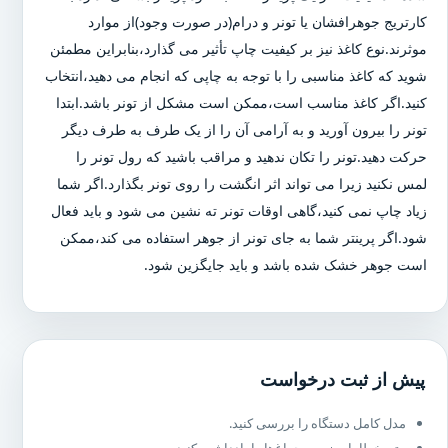
کارتریج جوهرافشان یا تونر و درام(در صورت وجود)از موارد
موثرند.نوع کاغذ نیز بر کیفیت چاپ تأثیر می گذارد،بنابراین مطمئن
شوید که کاغذ مناسبی را با توجه به چاپی که انجام می دهید،انتخاب
کنید.اگر کاغذ مناسب است،ممکن است مشکل از تونر باشد.ابتدا
تونر را بیرون آورید و به آرامی آن را از یک طرف به طرف دیگر
حرکت دهید.تونر را تکان ندهید و مراقب باشید که رول تونر را
لمس نکنید زیرا می تواند اثر انگشت را روی تونر بگذارد.اگر شما
زیاد چاپ نمی کنید،گاهی اوقات تونر ته نشین می شود و باید فعال
شود.اگر پرینتر شما به جای تونر از جوهر استفاده می کند،ممکن
است جوهر خشک شده باشد و باید جایگزین شود.
پیش از ثبت درخواست
مدل کامل دستگاه را بررسی کنید.