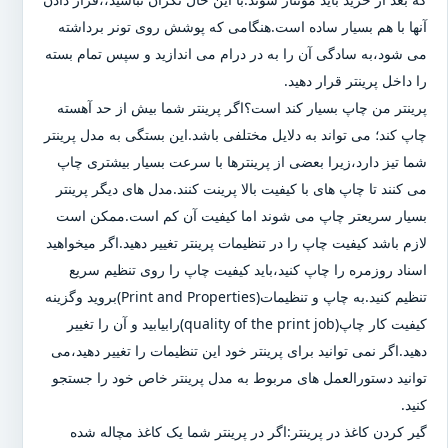
آنها با هم بسیار ساده است.هنگامی که پوشش روی تونر برداشته
می شود،به سادگی آن را به در درام می اندازید و سپس تمام بسته
را داخل پرینتر قرار دهید.
پرینتر من چاپ بسیار کند است؟اگر پرینتر شما بیش از حد آهسته
چاپ کند؛ می تواند به دلایل مختلفی باشد.این بستگی به مدل پرینتر
شما تیز دارد،زیرا بعضی از پرینترها با سرعت بسیار بیشتری چاپ
می کنند تا چاپ های با کیفیت بالا پرینت کنند.مدل های دیگر پرینتر
بسیار سریعتر چاپ می شوند اما کیفیت آن کم است.ممکن است
لازم باشد کیفیت چاپ را در تنظیمات پرینتر تغییر دهید.اگر میخواهید
اسناد روزمره را چاپ کنید،باید کیفیت چاپ را روی تنظیم سریع
تنظیم کنید.به چاپ و تنظیمات(Print and Properties)بروید وگزینه
کیفیت کار چاپ(quality of the print job)رابیابید و آن را تغییر
دهید.اگر نمی توانید برای پرینتر خود این تنظیمات را تغییر دهید،می
توانید دستورالعمل های مربوط به مدل پرینتر خاص خود را جستجو
کنید.
گیر کردن کاغذ در پرینتر:اگر در پرینتر شما یک کاغذ مچاله شده