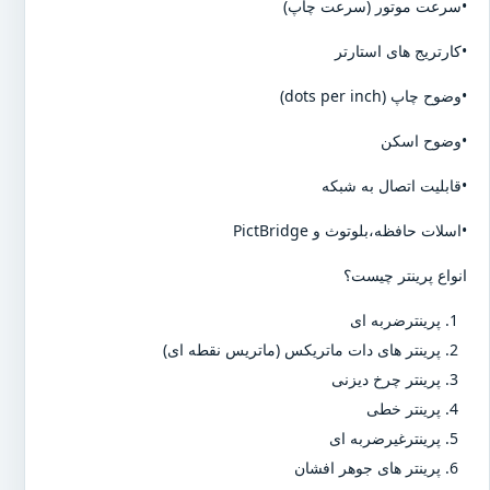
•سرعت موتور (سرعت چاپ)
•کارتریج های استارتر
•وضوح چاپ (dots per inch)
•وضوح اسکن
•قابلیت اتصال به شبکه
•اسلات حافظه،بلوتوث و PictBridge
انواع پرینتر چیست؟
پرینترضربه ای
پرینتر های دات ماتریکس (ماتریس نقطه ای)
پرینتر چرخ دیزنی
پرینتر خطی
پرینترغیرضربه ای
پرینتر های جوهر افشان