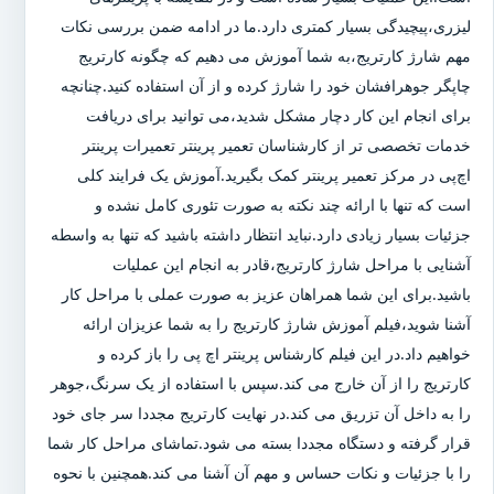
لیزری،پیچیدگی بسیار کمتری دارد.ما در ادامه ضمن بررسی نکات
مهم شارژ کارتریج،به شما آموزش می دهیم که چگونه کارتریج
چاپگر جوهرافشان خود را شارژ کرده و از آن استفاده کنید.چنانچه
برای انجام این کار دچار مشکل شدید،می توانید برای دریافت
خدمات تخصصی تر از کارشناسان تعمیر پرینتر تعمیرات پرینتر
اچ‌پی در مرکز تعمیر پرینتر کمک بگیرید.آموزش یک فرایند کلی
است که تنها با ارائه چند نکته به صورت تئوری کامل نشده و
جزئیات بسیار زیادی دارد.نباید انتظار داشته باشید که تنها به واسطه
آشنایی با مراحل شارژ کارتریج،قادر به انجام این عملیات
باشید.برای این شما همراهان عزیز به صورت عملی با مراحل کار
آشنا شوید،فیلم آموزش شارژ کارتریج را به شما عزیزان ارائه
خواهیم داد.در این فیلم کارشناس پرینتر اچ پی را باز کرده و
کارتریج را از آن خارج می کند.سپس با استفاده از یک سرنگ،جوهر
را به داخل آن تزریق می کند.در نهایت کارتریج مجددا سر جای خود
قرار گرفته و دستگاه مجددا بسته می شود.تماشای مراحل کار شما
را با جزئیات و نکات حساس و مهم آن آشنا می کند.همچنین با نحوه