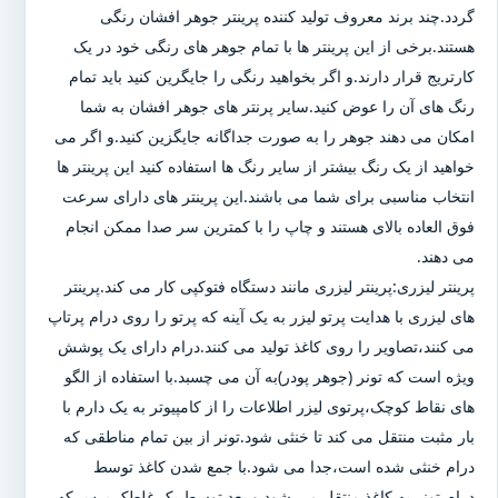
گردد.چند برند معروف تولید کننده پرینتر جوهر افشان رنگی
هستند.برخی از این پرینتر ها با تمام جوهر های رنگی خود در یک
کارتریج قرار دارند.و اگر بخواهید رنگی را جایگرین کنید باید تمام
رنگ های آن را عوض کنید.سایر پرنتر های جوهر افشان به شما
امکان می دهند جوهر را به صورت جداگانه جایگزین کنید.و اگر می
خواهید از یک رنگ بیشتر از سایر رنگ ها استفاده کنید این پرینتر ها
انتخاب مناسبی برای شما می باشند.این پرینتر های دارای سرعت
فوق العاده بالای هستند و چاپ را با کمترین سر صدا ممکن انجام
می دهند.
پرینتر لیزری:پرینتر لیزری مانند دستگاه فتوکپی کار می کند.پرینتر
های لیزری با هدایت پرتو لیزر به یک آینه که پرتو را روی درام پرتاپ
می کنند،تصاویر را روی کاغذ تولید می کنند.درام دارای یک پوشش
ویژه است که تونر (جوهر پودر)به آن می چسبد.با استفاده از الگو
های نقاط کوچک،پرتوی لیزر اطلاعات را از کامپیوتر به یک دارم با
بار مثبت منتقل می کند تا خنثی شود.تونر از بین تمام مناطقی که
درام خنثی شده است،جدا می شود.با جمع شدن کاغذ توسط
درام،تونر به کاغذ منتقل می شود و بعد توسط یک غلطک پرس که