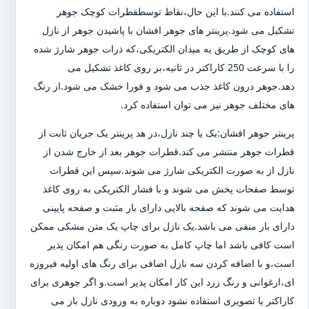
استفاده می کنند.با این حال،نقاط توسطقطرات کوچک جوهر
تشکیل می شود.پرینتر های جوهر افشان با پاشیدن جوهر از نازل
های کوچک از طریق یه میدان الکتریکی،که ذرات جوهر شارژ شده
را با سرعت 250 کاراکتر در ثانیه،بر روی کاغذ تشکیل می
دهد.جوهر درون کاغذ جذب می شود و فورا خشک می شود.از رنگ
های مختلف جوهر نیز می توان استفاده کرد.
پرینتر جوهر افشان:یک یا چند نازل،در هد پرینتر یک جریان ثابت از
قطرات جوهر منتشر می کند.قطرات جوهر بعد از خارج شدن از
نازل از به صورت الکتریکی شارژ می شوند.سپس این قطرات
توسط صفحات پخش می شوند و با فشار الکتریکی به روی کاغذ
هدایت می شوند که صفحه بالایی دارای بار مثبت و صفحه پایینی
دارای بار منفی می باشد.یک نازل برای چاپ یک متن مشکی ممکن
است کافی باشد اما چاپ کامل به صورت رنگی هم امکان پذیر
است،و با اضافه کردن سه نازل اضافی برای رنگ های اولیه فیروزه
ای،ارغوانی و رنگ زرد این کار امکان پذیر است.و اگر جوهری برای
کاراکتر یا تصویری استفاده نشود دوباره به ورودی نازل باز می