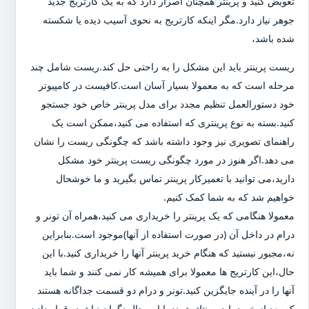
تعویض کنید و پرینتر همچنان اصرار دارد که به یک کارتریج جدید
جوهر نیاز دارد.مگر اینکه کارتریج به نحوی آسیب دیده یا شکسته
شده باشد،
ریست پرینتر باید این مشکل را به راحتی حل کند.ریست شامل چند
مرحله است که به معمولا بسیار آسان است.کافیست در کامپیوتر
خود دستورالعمل تنظیم مجدد برای مدل پرینتر خاص خود جستجو
کنید.بسته به نوع پرینتری که استفاده می کنید،ممکن است یک
راهنمای تصویری نیز وجود داشته باشد که چگونگی ریست را نشان
می دهد.اگر هنوز در مورد چگونگی ریست پرینتر خود مشکل
دارید،می توانید با تعمیرکار پرینتر تماس بگیرید و ما خوشحال
خواهیم شد که به شما کمک کنیم.
معمولا هنگامی که یک پرینتر را خریداری می کنید،همراه آن تونر و
درام در داخل آن (در صورت استفاده از آنها)موجود است.بنابراین
نه،مجبور نیستید که هنگام خرید پرینتر آنها را خریداری کنید.با این
حال،این کارتریج ها معمولا برای همیشه کار نمی کنند و شما باید
آنها را در آینده جایگزین کنید.تونر و درام دو قسمت جداگانه هستند
که بعد از خرید باید مونتاژ شوند.با این حال نگران نباشید،،قرار دادن