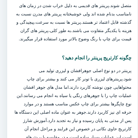
متصل شوند.پرینتر های قدیمی به دلیل خراب شدن در زمان های
نامناسب بدنام شده اند ولی خوشبختانه پرینتر های مدرن نسبت به
گذشته قابل اعتماد تر هستند.پرینتر ها نسبت به سرعت،پیچیدگی و
هزینه با یکدیگر متفاوت می باشند.به طور کلی،پرینتر های گران
قیمت برای چاپ با رنگ وضوح بالاتر مورد استفاده قرار میگیرند.
چگونه کارتریج پرینتر را انجام دهید؟
پرینتر در دو نوع اصلی جوهرافشان و لیزری تولید می
شود.پرینترهای لیزری با تونر کار می کنند و بیشتر برای چاپ
محتواهایی چون نوشته کاربرد دارند.اما مدل های جوهر افشان
عملیات چاپ را با جوهرهای رنگی یا سیاه به انجام می رسانند.این
نوع چاپگرها بیشتر برای چاپ عکس مناسب هستند و در موارد
حرفه ای نیز کاربرد دارند.جوهر به عنوان ماده اصلی این دستگاه ها
پس از مدتی به پایان رسیده و نیاز به تجدید دارد.آموزش شارژ
کارتریج حاوی نکاتی در خصوص این فرایند و مراحل انجام آن
است.این عملیات بسیار ساده است و در مقایسه با پرینترهای