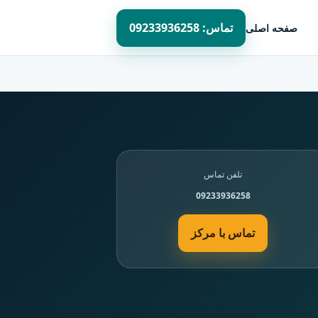
تماس: 09233936258
صفحه اصلی
تلفن تماس
09233936258
تماس با مرکز