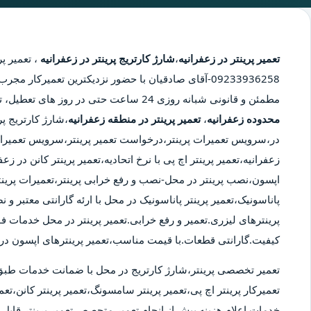
تعمیر پرینتر در زعفرانیه
،
شارژ کارتریج پرینتر در زعفرانیه
،
تعمیر پر
09233936258-آقای صادقیان با حضور نزدیکترین تعمیرکار 
مطمئن و قانونی شبانه روزی 24 ساعت حتی در روز های تعطیل، تعمیر پرینتر در محدوده زعفرانیه،
محدوده زعفرانیه
،
تعمیر پرینتر در منطقه زعفرانیه
،شارژ کارتریج پر
در،سرویس تعمیرات پرینتر،درخواست تعمیر پرینتر،سرویس تعمیرات 
زعفرانیه،تعمیر پرینتر اچ پی با نرخ اتحادیه،تعمیر پرینتر کانن در ز
اپسون،نصب پرینتر در محل-نصب و رفع خرابی پرینتر،تعمیرات پرینت
پاناسونیک،تعمیر پرینتر پاناسونیک در محل با ارئه گارانتی معتبر و
پرینترهای لیزری.تعمیر و رفع خرابی.تعمیر پرینتر در محل خدمات ف
کیفیت.گارانتی قطعات.با قیمت مناسب،تعمیر پرینترهای اپسون در 
تعمیر تخصصی پرینتر،شارژ کارتریج در محل با ضمانت خدمات طبق
تعمیرکار پرینتر اچ پی،تعمیر پرینتر سامسونگ،تعمیر پرینتر کانن،تعمی
خدمات.اعلام هزینه پیش از انجام تعمیر.متحصص تعمیر پرینتر قابل ا