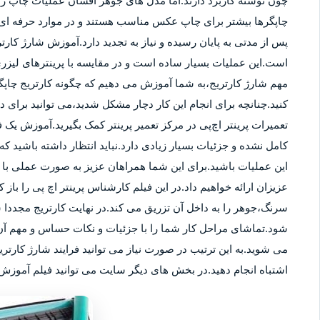
چون نوشته کاربرد دارند.اما مدل های جوهر افشان عملیات چاپ را ب
چاپگرها بیشتر برای چاپ عکس مناسب هستند و در موارد حرفه ای نی
پس از مدتی به پایان رسیده و نیاز به تجدید دارد.آموزش شارژ کار
است.این عملیات بسیار ساده است و در مقایسه با پرینترهای لیزر
مهم شارژ کارتریج،به شما آموزش می دهیم که چگونه کارتریج چاپگر
کنید.چنانچه برای انجام این کار دچار مشکل شدید،می توانید برای
تعمیرات پرینتر اچ‌پی در مرکز تعمیر پرینتر کمک بگیرید.آموزش یک ف
کامل نشده و جزئیات بسیار زیادی دارد.نباید انتظار داشته باشید که 
این عملیات باشید.برای این شما همراهان عزیز به صورت عملی با م
عزیزان ارائه خواهیم داد.در این فیلم کارشناس پرینتر اچ پی را باز 
سرنگ،جوهر را به داخل آن تزریق می کند.در نهایت کارتریج مجددا 
شود.تماشای مراحل کار شما را با جزئیات و نکات حساس و مهم آن 
می شوید.به این ترتیب در صورت نیاز می توانید فرایند شارژ کارتر
اشتباه انجام دهید.در بخش های دیگر سایت می توانید فیلم آموزش ش