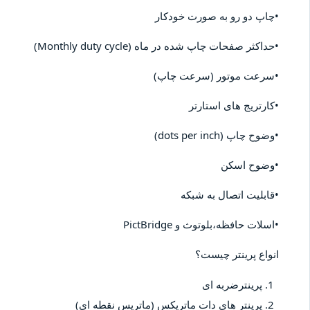
•چاپ دو رو به صورت خودکار
•حداکثر صفحات چاپ شده در ماه (Monthly duty cycle)
•سرعت موتور (سرعت چاپ)
•کارتریج های استارتر
•وضوح چاپ (dots per inch)
•وضوح اسکن
•قابلیت اتصال به شبکه
•اسلات حافظه،بلوتوث و PictBridge
انواع پرینتر چیست؟
پرینترضربه ای
پرینتر های دات ماتریکس (ماتریس نقطه ای)