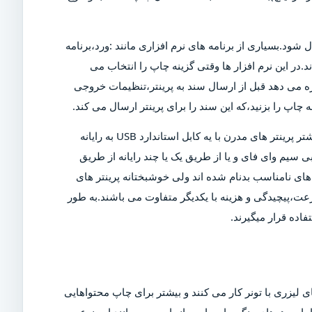
ل شود.بسیاری از برنامه های نرم افزاری مانند :ورد،برنامه
د.در این نرم افزار ها وقتی گزینه چاپ را انتخاب می
ازه می دهد قبل از ارسال سند به پرینتر،تنظیمات خروجی
چاپ را بزنید،که این سند را برای پرینتر ارسال می کند.
البته برای چاپ این سند،پرینتر باید روشن و به رایانه متصل شود.بیشتر پرینتر های مدرن با یه کابل استاندارد USB به رایانه
 سیم وای فای و یا از طریق یک یا چند رایانه از طریق
ی نامناسب بدنام شده اند ولی خوشبختانه پرینتر های
عت،پیچیدگی و هزینه با یکدیگر متفاوت می باشند.به طور
اده قرار میگیرند.
 لیزری با تونر کار می کنند و بیشتر برای چاپ محتواهایی