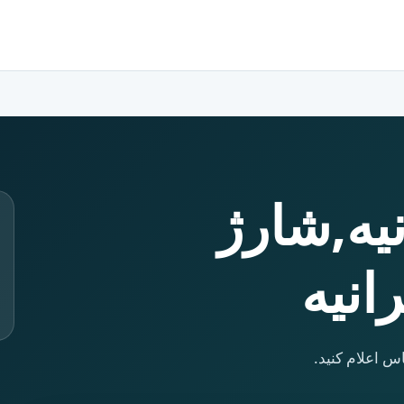
نیه,شارژ
انیه
س اعلام کنید.