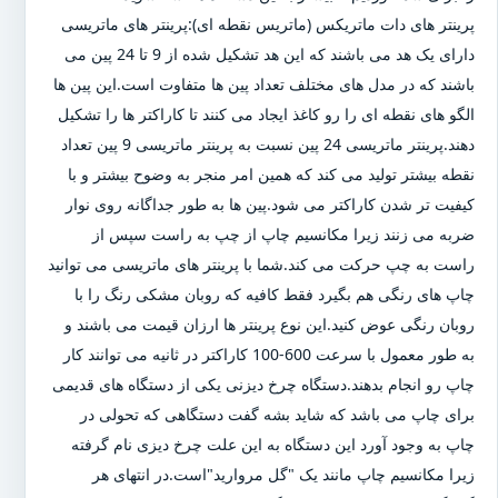
پرینتر های دات ماتریکس (ماتریس نقطه ای):پرینتر های ماتریسی
دارای یک هد می باشند که این هد تشکیل شده از 9 تا 24 پین می
باشند که در مدل های مختلف تعداد پین ها متفاوت است.این پین ها
الگو های نقطه ای را رو کاغذ ایجاد می کنند تا کاراکتر ها را تشکیل
دهند.پرینتر ماتریسی 24 پین نسبت به پرینتر ماتریسی 9 پین تعداد
نقطه بیشتر تولید می کند که همین امر منجر به وضوح بیشتر و با
کیفیت تر شدن کاراکتر می شود.پین ها به طور جداگانه روی نوار
ضربه می زنند زیرا مکانسیم چاپ از چپ به راست سپس از
راست به چپ حرکت می کند.شما با پرینتر های ماتریسی می توانید
چاپ های رنگی هم بگیرد فقط کافیه که روبان مشکی رنگ را با
روبان رنگی عوض کنید.این نوع پرینتر ها ارزان قیمت می باشند و
به طور معمول با سرعت 600-100 کاراکتر در ثانیه می توانند کار
چاپ رو انجام بدهند.دستگاه چرخ دیزنی یکی از دستگاه های قدیمی
برای چاپ می باشد که شاید بشه گفت دستگاهی که تحولی در
چاپ به وجود آورد این دستگاه به این علت چرخ دیزی نام گرفته
زیرا مکانسیم چاپ مانند یک "گل مروارید"است.در انتهای هر