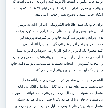
توانند چاپ عکس با کیفیت بالا تولید کنند و این به آن دلیل است که
پرینتر های مدرن دارای DPI (نقاط در هر اینچ)بالا هستند که به شما
امکان چاپ اسناد با وضوح بسیار خوب را می دهد.
برای چاپ یک سند،اطلاعات الکترونیکی باید از رایانه به پرینتر
ارسال شود.بسیاری از برنامه های نرم افزاری مانند :ورد،برنامه
های ویرایش تصویر و...،گزینه چاپ را در فهرست پرونده قرار
دادهاند.در این نرم افزار ها وقتی گزینه چاپ را انتخاب می
کنید،معمولا یک کادر برای این کار باز می شود.این کادر به شما
اجازه می دهد قبل از ارسال سند به پرینتر،تنظیمات خروجی چاپ
را انتخاب کنید.پس از انتخاب تنظیمات مناسب،می توانید دکمه چاپ
را بزنید،که این سند را برای پرینتر ارسال می کند.
البته برای چاپ این سند،پرینتر باید روشن و به رایانه متصل
شود.بیشتر پرینتر های مدرن با یه کابل استاندارد USB به رایانه
متصل می شوند.با این حال،برخی از پرینتر ها می توانند به صورت
بی سیم وای فای و یا از طریق یک یا چند رایانه از طریق شبکه
متصل شوند.پرینتر های قدیمی به دلیل خراب شدن در زمان های