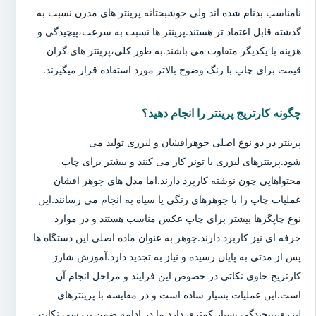
نامناسب بدنام شده اند ولی خوشبختانه پرینتر های مدرن نسبت به
گذشته قابل اعتماد تر هستند.پرینتر ها نسبت به سرعت،پیچیدگی و
هزینه با یکدیگر متفاوت می باشند.به طور کلی،پرینتر های گران
قیمت برای چاپ با رنگ وضوح بالاتر مورد استفاده قرار میگیرند.
چگونه کارتریج پرینتر را انجام دهید؟
پرینتر در دو نوع اصلی جوهرافشان و لیزری تولید می
شود.پرینترهای لیزری با تونر کار می کنند و بیشتر برای چاپ
محتواهایی چون نوشته کاربرد دارند.اما مدل های جوهر افشان
عملیات چاپ را با جوهرهای رنگی یا سیاه به انجام می رسانند.این
نوع چاپگرها بیشتر برای چاپ عکس مناسب هستند و در موارد
حرفه ای نیز کاربرد دارند.جوهر به عنوان ماده اصلی این دستگاه ها
پس از مدتی به پایان رسیده و نیاز به تجدید دارد.آموزش شارژ
کارتریج حاوی نکاتی در خصوص این فرایند و مراحل انجام آن
است.این عملیات بسیار ساده است و در مقایسه با پرینترهای
لیزری،پیچیدگی بسیار کمتری دارد.ما در ادامه ضمن بررسی نکات