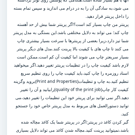
می شود،به سادگی آن را به در درام می اندازید و سپس تمام بسته
را داخل پرینتر قرار دهید.
پرینتر من چاپ بسیار کند است؟اگر پرینتر شما بیش از حد آهسته
چاپ کند؛ می تواند به دلایل مختلفی باشد.این بستگی به مدل پرینتر
شما تیز دارد،زیرا بعضی از پرینترها با سرعت بسیار بیشتری چاپ
می کنند تا چاپ های با کیفیت بالا پرینت کنند.مدل های دیگر پرینتر
بسیار سریعتر چاپ می شوند اما کیفیت آن کم است.ممکن است
لازم باشد کیفیت چاپ را در تنظیمات پرینتر تغییر دهید.اگر میخواهید
اسناد روزمره را چاپ کنید،باید کیفیت چاپ را روی تنظیم سریع
تنظیم کنید.به چاپ و تنظیمات(Print and Properties)بروید وگزینه
کیفیت کار چاپ(quality of the print job)رابیابید و آن را تغییر
دهید.اگر نمی توانید برای پرینتر خود این تنظیمات را تغییر دهید،می
توانید دستورالعمل های مربوط به مدل پرینتر خاص خود را جستجو
کنید.
گیر کردن کاغذ در پرینتر:اگر در پرینتر شما یک کاغذ مچاله شده
باشد،نمیتوانید پرینت کنید.مچاله شدن کاغذ می تواند دلایل بسیاری