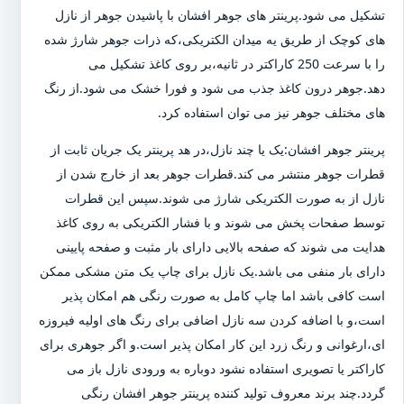
تشکیل می شود.پرینتر های جوهر افشان با پاشیدن جوهر از نازل
های کوچک از طریق یه میدان الکتریکی،که ذرات جوهر شارژ شده
را با سرعت 250 کاراکتر در ثانیه،بر روی کاغذ تشکیل می
دهد.جوهر درون کاغذ جذب می شود و فورا خشک می شود.از رنگ
های مختلف جوهر نیز می توان استفاده کرد.
پرینتر جوهر افشان:یک یا چند نازل،در هد پرینتر یک جریان ثابت از
قطرات جوهر منتشر می کند.قطرات جوهر بعد از خارج شدن از
نازل از به صورت الکتریکی شارژ می شوند.سپس این قطرات
توسط صفحات پخش می شوند و با فشار الکتریکی به روی کاغذ
هدایت می شوند که صفحه بالایی دارای بار مثبت و صفحه پایینی
دارای بار منفی می باشد.یک نازل برای چاپ یک متن مشکی ممکن
است کافی باشد اما چاپ کامل به صورت رنگی هم امکان پذیر
است،و با اضافه کردن سه نازل اضافی برای رنگ های اولیه فیروزه
ای،ارغوانی و رنگ زرد این کار امکان پذیر است.و اگر جوهری برای
کاراکتر یا تصویری استفاده نشود دوباره به ورودی نازل باز می
گردد.چند برند معروف تولید کننده پرینتر جوهر افشان رنگی