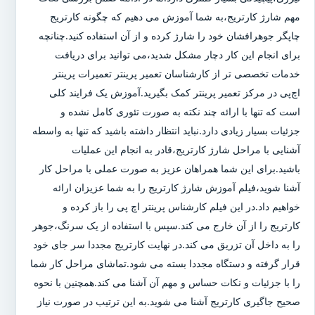
مهم شارژ کارتریج،به شما آموزش می دهیم که چگونه کارتریج
چاپگر جوهرافشان خود را شارژ کرده و از آن استفاده کنید.چنانچه
برای انجام این کار دچار مشکل شدید،می توانید برای دریافت
خدمات تخصصی تر از کارشناسان تعمیر پرینتر تعمیرات پرینتر
اچ‌پی در مرکز تعمیر پرینتر کمک بگیرید.آموزش یک فرایند کلی
است که تنها با ارائه چند نکته به صورت تئوری کامل نشده و
جزئیات بسیار زیادی دارد.نباید انتظار داشته باشید که تنها به واسطه
آشنایی با مراحل شارژ کارتریج،قادر به انجام این عملیات
باشید.برای این شما همراهان عزیز به صورت عملی با مراحل کار
آشنا شوید،فیلم آموزش شارژ کارتریج را به شما عزیزان ارائه
خواهیم داد.در این فیلم کارشناس پرینتر اچ پی را باز کرده و
کارتریج را از آن خارج می کند.سپس با استفاده از یک سرنگ،جوهر
را به داخل آن تزریق می کند.در نهایت کارتریج مجددا سر جای خود
قرار گرفته و دستگاه مجددا بسته می شود.تماشای مراحل کار شما
را با جزئیات و نکات حساس و مهم آن آشنا می کند.همچنین با نحوه
صحیح جاگیری کارتریج آشنا می شوید.به این ترتیب در صورت نیاز