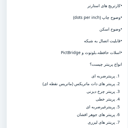
•کارتریج های استارتر
•وضوح چاپ (dots per inch)
•وضوح اسکن
•قابلیت اتصال به شبکه
•اسلات حافظه،بلوتوث و PictBridge
انواع پرینتر چیست؟
پرینترضربه ای
پرینتر های دات ماتریکس (ماتریس نقطه ای)
پرینتر چرخ دیزنی
پرینتر خطی
پرینترغیرضربه ای
پرینتر های جوهر افشان
پرینتر های لیزری