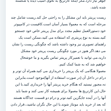
جوهر نیاز دارد.مگر اینکه کارتریج به نحوی آسیب دیده یا شکسته
شده باشد،
ریست پرینتر باید این مشکل را به راحتی حل کند.ریست شامل چند
مرحله است که به معمولا بسیار آسان است.کافیست در کامپیوتر
خود دستورالعمل تنظیم مجدد برای مدل پرینتر خاص خود جستجو
کنید.بسته به نوع پرینتری که استفاده می کنید،ممکن است یک
راهنمای تصویری نیز وجود داشته باشد که چگونگی ریست را نشان
می دهد.اگر هنوز در مورد چگونگی ریست پرینتر خود مشکل
دارید،می توانید با تعمیرکار پرینتر تماس بگیرید و ما خوشحال
خواهیم شد که به شما کمک کنیم.
معمولا هنگامی که یک پرینتر را خریداری می کنید،همراه آن تونر و
درام در داخل آن (در صورت استفاده از آنها)موجود است.بنابراین
نه،مجبور نیستید که هنگام خرید پرینتر آنها را خریداری کنید.با این
حال،این کارتریج ها معمولا برای همیشه کار نمی کنند و شما باید
آنها را در آینده جایگزین کنید.تونر و درام دو قسمت جداگانه هستند
که بعد از خرید باید مونتاژ شوند.با این حال نگران نباشید،،قرار دادن
آنها با هم بسیار ساده است.هنگامی که پوشش روی تونر برداشته