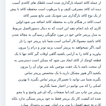
از جمله:کاغذ اشتباه بارگذاری شده است غلطک های کاغذی آسیب
دیده اند کاغذ مصرفی،کثیف و یا مرطوب است محفظه کاغذ با بیش
از یک نوع کاغذ بارگذاری می شودیک شی مانع مسیر کاغذ
است:کاغذ در هنگام چاپ به محفظه کاغذ اضافه می شود:اولین
کاری که باید انجام دهید این است که به دنبال دستورالعمل مربوط
به مدل پرینتر خاص خود در مورد چگونگی رسیدگی به مچاله شدن
کاغذ باشید.معمولا،کار آسانی است.شما باید پرینتر خود را باز
کنید،.اگر نمیخواهید به پرینتر آسیب بزنید تونر و درام را بیرون
بیاورید و کاغذ را به آرامی بکشید.گاهی اوقات گیر کاغذ تنها با یک
قطعه کوچک از کاغذ ایجاد می شود که ممکن است دسترسی به
آن سخت باشد.با یک جفت موچین بلند می توان آن را بیرون
بکشید.اگر هنوز مشکل دارید،با یک متخصص پرینتر تماس
بگیرید.شما می توانید با تعمیرکار پرینتر تماس بگیرید تا بهترین
کمکی را که می توانیم در اختیار شما بگذاریم.
پرینتر من چاپ می کند،اما صفحات رگه ای،غیر واضح و یا محو
شده اند:کیفیت کار یک پرینتر فقط به خود پرینتر بستگی ندارد بلکه
کارتریج جوهرافشان یا تونر و درام(در صورت وجود)از موارد