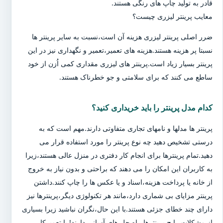
قادر به تولید چاپ های رنگی هستند.
معایب پرینتر لیزری چیست؟
ضرر اصلی پرینتر لیزری هزینه آن است،نسبت به سایر پرینتر ها
نسبتا پر هزینه هستند.هزینه های تعمیر،تعمیر و نگهداری نیز در این
پرینتر بسیار زیاد است.پرینتر های لیزری مقداری کمی اُزن از خود
ساطع می کنند که برای سلامتی و جو خطرناک هستند.
کدام مدل پرینتر را باید خریداری کنید؟
پرینتر ها مدلها و نامهای تجاری متفاوتی دارند.مهم است که به
درستی تشخیص دهید چه نوع پرینتر را مورد استفاده قرار می
دهید.تمام پرینترها برای انجام کار دفتری در منزل عالی هستند،زیرا
به کاربران این امکان را می دهند که براحتی و بدون نیاز به خروج
از خانه یا پرداخت هزینه،اسناد و یا عکس ها را چاپ کنند.داشتن
پرینتر مزایای بی شماری دارد،مانند هر تکنولوژی دیگر،پرینترها نیز
دارای چند خطای جزئی هستند.با این حال،نگران نباشید زیرا بسیاری
از مشکلات رایج پرینترها،راه حل های آسانی دارند! با تعمیرکار