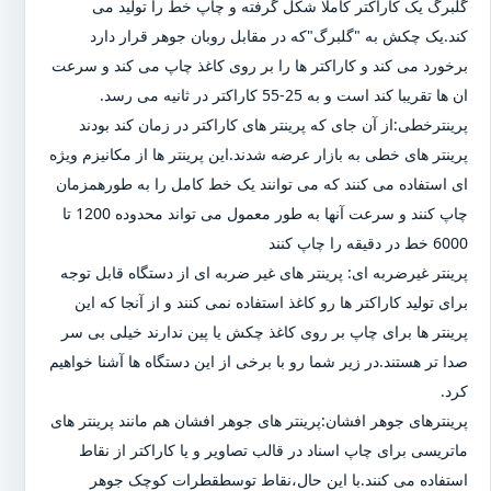
گلبرگ یک کاراکتر کاملا شکل گرفته و چاپ خط را تولید می
کند.یک چکش به "گلبرگ"که در مقابل روبان جوهر قرار دارد
برخورد می کند و کاراکتر ها را بر روی کاغذ چاپ می کند و سرعت
ان ها تقریبا کند است و به 25-55 کاراکتر در ثانیه می رسد.
پرینترخطی:از آن جای که پرینتر های کاراکتر در زمان کند بودند
پرینتر های خطی به بازار عرضه شدند.این پرینتر ها از مکانیزم ویژه
ای استفاده می کنند که می توانند یک خط کامل را به طورهمزمان
چاپ کنند و سرعت آنها به طور معمول می تواند محدوده 1200 تا
6000 خط در دقیقه را چاپ کنند
پرینتر غیرضربه ای: پرینتر های غیر ضربه ای از دستگاه قابل توجه
برای تولید کاراکتر ها رو کاغذ استفاده نمی کنند و از آنجا که این
پرینتر ها برای چاپ بر روی کاغذ چکش یا پین ندارند خیلی بی سر
صدا تر هستند.در زیر شما رو با برخی از این دستگاه ها آشنا خواهیم
کرد.
پرینترهای جوهر افشان:پرینتر های جوهر افشان هم مانند پرینتر های
ماتریسی برای چاپ اسناد در قالب تصاویر و یا کاراکتر از نقاط
استفاده می کنند.با این حال،نقاط توسطقطرات کوچک جوهر