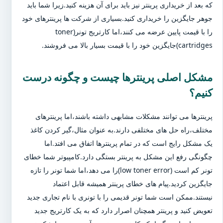
که بعد از خریداری پرینتر نیز باید برای آن هزینه کنید.زیرا شما باید
جوهر جایگزین را خریداری کنید.بسیاری از شرکت ها پرینترهای خود
را با قیمت پایین عرضه می کنند،اما کارتریج تونر(toner
cartridges)جایگزین خود را با قیمت بسیار بالا می فروشند.
مشکل اصلی پرینترها چیست و چگونه درست
کنیم؟
پرینترها می توانند مشکلات مشابهی داشته باشند،اما پرینترهای
مختلف،راه حل های مختلفی دارند.به عنوان مثال،گیر کردن کاغذ
یک مشکل رایج است که در تمام پرینترها اتفاق می افتد.اما
چگونگی رفع این مشکل به پرینتر بستگی دارد.کامپیوتر شما خطای
تونر کم است (low toner error)را می دهد،اما شما تونر را تازه
جایگزین کردید.پیام های خطای پرینتر همیشه قابل اعتماد
نیستند.ممکن است شما تونر قدیمی را با تونری با نام تجاری جدید
تعویض کنید و پرینتر همچنان اصرار دارد که به یک کارتریج جدید