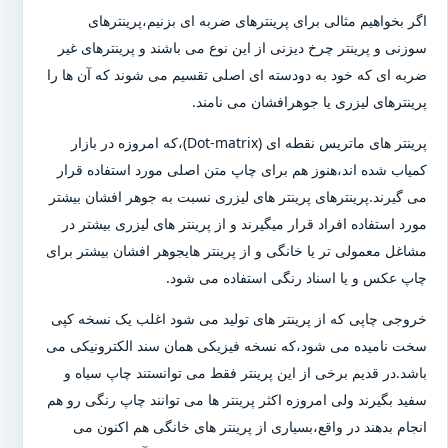
اگر بخواهیم مثالی برای پرینترهای ضربه ای بزنیم،پرینترهای
سوزنی و پرینتر چرخ دیزنی از این نوع می باشند و پرینترهای غیر
ضربه ای که خود به دودسته ای اصلی تقسیم می شوند که آن ها را
پرینترهای لیزری یا جوهرافشان می نامند.
پرینتر های ماتریس نقطه ای (Dot-matrix)،که امروزه در بازار
کمیاب شده اند،هنوز هم برای چاپ متن اصلی مورد استفاده قرار
می گیرند.پرینترهای پرینتر های لیزری نسبت به جوهر افشان بیشتر
مورد استفاده افراد قرار میگیرند و از پرینتر های لیزری بیشتر در
مشاغل معمولی تر یا خانگی و از پرینتر هایجوهر افشان بیشتر برای
چاپ عکس و یا اسناد رنگی استفاده می شود.
خروجی چاپی که از پرینتر های تولید می شود اغلب یک نسخه کپی
سخت نامیده می شود،که نسخه فیزیکی همان سند الکترونیکی می
باشد.در قدیم برخی از این پرینتر فقط می توانستند چاپ سیاه و
سفید بگیرند ولی امروزه اکثر پرینتر ها می توانند چاپ رنگی رو هم
انجام بدهند در واقع،بسیاری از پرینتر های خانگی هم اکنون می