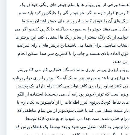
هستند.برخی از این پرینتر ها با تمام جوهر های رنگی خود در یک
کارتریج قرار دارند.و اگر بخواهید رنگی را جایگرین کنید باید تمام
رنگ های آن را عوض کنید.سایر پرنتر های جوهر افشان به شما
امکان می دهند جوهر را به صورت جداگانه جایگزین کنید.و اگر می
خواهید از یک رنگ بیشتر از سایر رنگ ها استفاده کنید این پرینتر ها
انتخاب مناسبی برای شما می باشند.این پرینتر های دارای سرعت
فوق العاده بالای هستند و چاپ را با کمترین سر صدا ممکن انجام
می دهند.
پرینتر لیزری:پرینتر لیزری مانند دستگاه فتوکپی کار می کند.پرینتر
های لیزری با هدایت پرتو لیزر به یک آینه که پرتو را روی درام پرتاپ
می کنند،تصاویر را روی کاغذ تولید می کنند.درام دارای یک پوشش
ویژه است که تونر (جوهر پودر)به آن می چسبد.با استفاده از الگو
های نقاط کوچک،پرتوی لیزر اطلاعات را از کامپیوتر به یک دارم با
بار مثبت منتقل می کند تا خنثی شود.تونر از بین تمام مناطقی که
درام خنثی شده است،جدا می شود.با جمع شدن کاغذ توسط
درام،تونر به کاغذ منتقل می شود و بعد توسط یک غلطک پرس که
حسابی گرم شده تونر را به کاغذ می چسباند و به این صورت