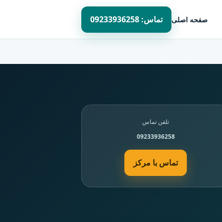
تماس: 09233936258
صفحه اصلی
تلفن تماس
09233936258
تماس با مرکز