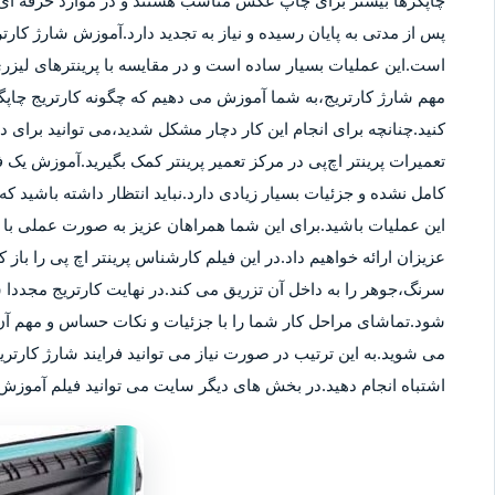
چاپگرها بیشتر برای چاپ عکس مناسب هستند و در موارد حرفه ای نی
پس از مدتی به پایان رسیده و نیاز به تجدید دارد.آموزش شارژ کار
است.این عملیات بسیار ساده است و در مقایسه با پرینترهای لیزر
مهم شارژ کارتریج،به شما آموزش می دهیم که چگونه کارتریج چاپگر
کنید.چنانچه برای انجام این کار دچار مشکل شدید،می توانید برای
تعمیرات پرینتر اچ‌پی در مرکز تعمیر پرینتر کمک بگیرید.آموزش یک ف
کامل نشده و جزئیات بسیار زیادی دارد.نباید انتظار داشته باشید که 
این عملیات باشید.برای این شما همراهان عزیز به صورت عملی با م
عزیزان ارائه خواهیم داد.در این فیلم کارشناس پرینتر اچ پی را باز 
سرنگ،جوهر را به داخل آن تزریق می کند.در نهایت کارتریج مجددا 
شود.تماشای مراحل کار شما را با جزئیات و نکات حساس و مهم آن 
می شوید.به این ترتیب در صورت نیاز می توانید فرایند شارژ کارتر
اشتباه انجام دهید.در بخش های دیگر سایت می توانید فیلم آموزش ش