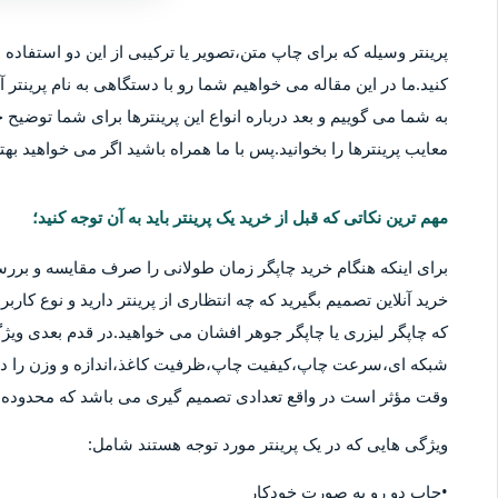
پرینتر وسیله که برای چاپ متن،تصویر یا ترکیبی از این دو استفاده م
کنید.ما در این مقاله می خواهیم شما رو با دستگاهی به نام پرینتر آ
به شما می گوییم و بعد درباره انواع این پرینترها برای شما توضیح خو
معایب پرینترها را بخوانید.پس با ما همراه باشید اگر می خواهید بهتر
مهم ترین نکاتی که قبل از خرید یک پرینتر باید به آن توجه کنید؛
برای اینکه هنگام خرید چاپگر زمان طولانی را صرف مقایسه و بررس
خرید آنلاین تصمیم بگیرید که چه انتظاری از پرینتر دارید و نوع کا
که چاپگر لیزری یا چاپگر جوهر افشان می خواهید.در قدم بعدی ویژگ
شبکه ای،سرعت چاپ،کیفیت چاپ،ظرفیت کاغذ،اندازه و وزن را در نظ
وقت مؤثر است در واقع تعدادی تصمیم گیری می باشد که محدوده قی
ویژگی هایی که در یک پرینتر مورد توجه هستند شامل:
•چاپ دو رو به صورت خودکار