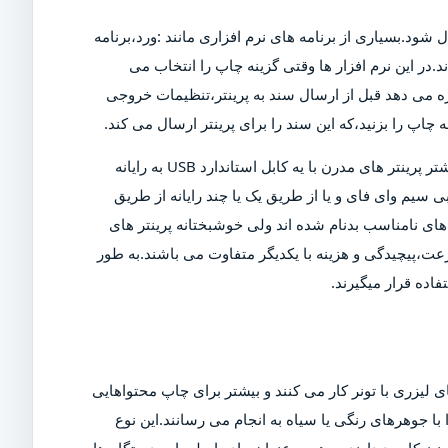
ل شود.بسیاری از برنامه های نرم افزاری مانند :ورد،برنامه
د.در این نرم افزار ها وقتی گزینه چاپ را انتخاب می
ازه می دهد قبل از ارسال سند به پرینتر،تنظیمات خروجی
چاپ را بزنید،که این سند را برای پرینتر ارسال می کند.
البته برای چاپ این سند،پرینتر باید روشن و به رایانه متصل شود.بیشتر پرینتر های مدرن با یه کابل استاندارد USB به رایانه
 سیم وای فای و یا از طریق یک یا چند رایانه از طریق
ی نامناسب بدنام شده اند ولی خوشبختانه پرینتر های
عت،پیچیدگی و هزینه با یکدیگر متفاوت می باشند.به طور
اده قرار میگیرند.
 لیزری با تونر کار می کنند و بیشتر برای چاپ محتواهایی
ا جوهرهای رنگی یا سیاه به انجام می رسانند.این نوع