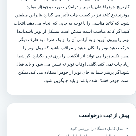
کارتریج جوهرافشان یا تونر و درام(در صورت وجود)از موارد
موثرند.نوع کاغذ نیز بر کیفیت چاپ تأثیر می گذارد،بنابراین مطمئن
شوید که کاغذ مناسبی را با توجه به چاپی که انجام می دهید،انتخاب
کنید.اگر کاغذ مناسب است،ممکن است مشکل از تونر باشد.ابتدا
تونر را بیرون آورید و به آرامی آن را از یک طرف به طرف دیگر
حرکت دهید.تونر را تکان ندهید و مراقب باشید که رول تونر را
لمس نکنید زیرا می تواند اثر انگشت را روی تونر بگذارد.اگر شما
زیاد چاپ نمی کنید،گاهی اوقات تونر ته نشین می شود و باید فعال
شود.اگر پرینتر شما به جای تونر از جوهر استفاده می کند،ممکن
است جوهر خشک شده باشد و باید جایگزین شود.
پیش از ثبت درخواست
مدل کامل دستگاه را بررسی کنید.