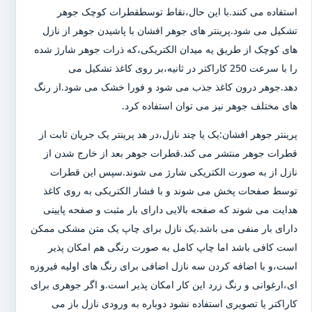
استفاده می کنند.با این حال،نقاط توسطقطرات کوچک جوهر
تشکیل می شود.پرینتر های جوهر افشان با پاشیدن جوهر از نازل
های کوچک از طریق یه میدان الکتریکی،که ذرات جوهر شارژ شده
را با سرعت 250 کاراکتر در ثانیه،بر روی کاغذ تشکیل می
دهد.جوهر درون کاغذ جذب می شود و فورا خشک می شود.از رنگ
های مختلف جوهر نیز می توان استفاده کرد.
پرینتر جوهر افشان:یک یا چند نازل،در هد پرینتر یک جریان ثابت از
قطرات جوهر منتشر می کند.قطرات جوهر بعد از خارج شدن از
نازل از به صورت الکتریکی شارژ می شوند.سپس این قطرات
توسط صفحات پخش می شوند و با فشار الکتریکی به روی کاغذ
هدایت می شوند که صفحه بالایی دارای بار مثبت و صفحه پایینی
دارای بار منفی می باشد.یک نازل برای چاپ یک متن مشکی ممکن
است کافی باشد اما چاپ کامل به صورت رنگی هم امکان پذیر
است،و با اضافه کردن سه نازل اضافی برای رنگ های اولیه فیروزه
ای،ارغوانی و رنگ زرد این کار امکان پذیر است.و اگر جوهری برای
کاراکتر یا تصویری استفاده نشود دوباره به ورودی نازل باز می