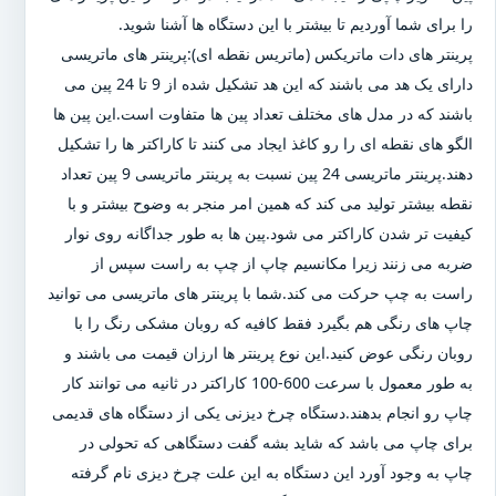
را برای شما آوردیم تا بیشتر با این دستگاه ها آشنا شوید.
پرینتر های دات ماتریکس (ماتریس نقطه ای):پرینتر های ماتریسی
دارای یک هد می باشند که این هد تشکیل شده از 9 تا 24 پین می
باشند که در مدل های مختلف تعداد پین ها متفاوت است.این پین ها
الگو های نقطه ای را رو کاغذ ایجاد می کنند تا کاراکتر ها را تشکیل
دهند.پرینتر ماتریسی 24 پین نسبت به پرینتر ماتریسی 9 پین تعداد
نقطه بیشتر تولید می کند که همین امر منجر به وضوح بیشتر و با
کیفیت تر شدن کاراکتر می شود.پین ها به طور جداگانه روی نوار
ضربه می زنند زیرا مکانسیم چاپ از چپ به راست سپس از
راست به چپ حرکت می کند.شما با پرینتر های ماتریسی می توانید
چاپ های رنگی هم بگیرد فقط کافیه که روبان مشکی رنگ را با
روبان رنگی عوض کنید.این نوع پرینتر ها ارزان قیمت می باشند و
به طور معمول با سرعت 600-100 کاراکتر در ثانیه می توانند کار
چاپ رو انجام بدهند.دستگاه چرخ دیزنی یکی از دستگاه های قدیمی
برای چاپ می باشد که شاید بشه گفت دستگاهی که تحولی در
چاپ به وجود آورد این دستگاه به این علت چرخ دیزی نام گرفته