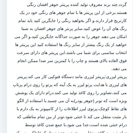
گردد.چند برند معروف تولید کننده پرینتر جوهر افشان رنگی
هستند.برخی از این پرینتر ها با تمام جوهر های رنگی خود در یک
کارتریج قرار دارند.و اگر بخواهید رنگی را جایگرین کنید باید تمام
رنگ های آن را عوض کنید.سایر پرنتر های جوهر افشان به شما
امکان می دهند جوهر را به صورت جداگانه جایگزین کنید.و اگر می
خواهید از یک رنگ بیشتر از سایر رنگ ها استفاده کنید این پرینتر ها
انتخاب مناسبی برای شما می باشند.این پرینتر های دارای سرعت
فوق العاده بالای هستند و چاپ را با کمترین سر صدا ممکن انجام
می دهند.
پرینتر لیزری:پرینتر لیزری مانند دستگاه فتوکپی کار می کند.پرینتر
های لیزری با هدایت پرتو لیزر به یک آینه که پرتو را روی درام پرتاپ
می کنند،تصاویر را روی کاغذ تولید می کنند.درام دارای یک پوشش
ویژه است که تونر (جوهر پودر)به آن می چسبد.با استفاده از الگو
های نقاط کوچک،پرتوی لیزر اطلاعات را از کامپیوتر به یک دارم با
بار مثبت منتقل می کند تا خنثی شود.تونر از بین تمام مناطقی که
درام خنثی شده است،جدا می شود.با جمع شدن کاغذ توسط
درام،تونر به کاغذ منتقل می شود و بعد توسط یک غلطک پرس که