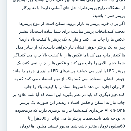
از مشکلات رایج پرینترها،راه حل های آسانی دارند! با تعمیرکار
پرینتر همراه باشید:
اگر برای خرید پرینتر به بازار بروید،ممکن است از تنوع پرینترها
تعجب کنید.انتخاب پرینتر مناسب برای شما ساده است.آیا بیشتر
عکس ها را چاپ می کنید و نیاز به یک پرینتر با کیفیت بالا دارید؟
پس به یک پرینتر جوهر افشان نیاز خواهید داشت،که از سایر مدل
ها کندتر چاپ می کند،اما عکس ها را با کیفیت بالا چاپ می کند.اگر
شما حجم بالایی را چاپ می کنید و عکس ها را چاپ نمی کنید،یک
پرینتر LED یا لیزر می خواهید.پرینترهای LED و لیزری،جوهر را مانند
جوهر افشان استفاده نمی کنند بلکه از تونر استفاده می کنند که به
کاربران اجازه می دهد تا سریعا اسناد را با کیفیت بالا را چاپ
کنند.چیز دیگری که باید در نظر بگیرید این است که آیا شما علاوه بر
چاپ نیاز به اسکن و فکس اسناد دارید.در این صورت،یک پرینتر
All-In-One خریداری کنید.شما نیاز به پرینتری دارید که درمحدوده
ی بودجه شما باشد.قیمت پرینتر ها می تواند از 300هزار تا
60میلیون تومان متغیر باشد،شما مجبور نیستید میلیون ها تومان