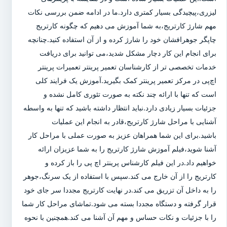
لیزری،پیچیدگی بسیار کمتری دارد.ما در ادامه ضمن بررسی نکات
مهم شارژ کارتریج،به شما آموزش می دهیم که چگونه کارتریج
چاپگر جوهرافشان خود را شارژ کرده و از آن استفاده کنید.چنانچه
برای انجام این کار دچار مشکل شدید،می توانید برای دریافت
خدمات تخصصی تر از کارشناسان تعمیر پرینتر تعمیرات پرینتر
اچ‌پی در مرکز تعمیر پرینتر کمک بگیرید.آموزش یک فرایند کلی
است که تنها با ارائه چند نکته به صورت تئوری کامل نشده و
جزئیات بسیار زیادی دارد.نباید انتظار داشته باشید که تنها به واسطه
آشنایی با مراحل شارژ کارتریج،قادر به انجام این عملیات
باشید.برای این شما همراهان عزیز به صورت عملی با مراحل کار
آشنا شوید،فیلم آموزش شارژ کارتریج را به شما عزیزان ارائه
خواهیم داد.در این فیلم کارشناس پرینتر اچ پی را باز کرده و
کارتریج را از آن خارج می کند.سپس با استفاده از یک سرنگ،جوهر
را به داخل آن تزریق می کند.در نهایت کارتریج مجددا سر جای خود
قرار گرفته و دستگاه مجددا بسته می شود.تماشای مراحل کار شما
را با جزئیات و نکات حساس و مهم آن آشنا می کند.همچنین با نحوه