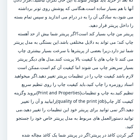
آنها با هم بسیار ساده است.هنگامی که پوشش روی تونر برداشته
می شود،به سادگی آن را به در درام می اندازید و سپس تمام بسته
را داخل پرینتر قرار دهید.
پرینتر من چاپ بسیار کند است؟اگر پرینتر شما بیش از حد آهسته
چاپ کند؛ می تواند به دلایل مختلفی باشد.این بستگی به مدل پرینتر
شما تیز دارد،زیرا بعضی از پرینترها با سرعت بسیار بیشتری چاپ
می کنند تا چاپ های با کیفیت بالا پرینت کنند.مدل های دیگر پرینتر
بسیار سریعتر چاپ می شوند اما کیفیت آن کم است.ممکن است
لازم باشد کیفیت چاپ را در تنظیمات پرینتر تغییر دهید.اگر میخواهید
اسناد روزمره را چاپ کنید،باید کیفیت چاپ را روی تنظیم سریع
تنظیم کنید.به چاپ و تنظیمات(Print and Properties)بروید وگزینه
کیفیت کار چاپ(quality of the print job)رابیابید و آن را تغییر
دهید.اگر نمی توانید برای پرینتر خود این تنظیمات را تغییر دهید،می
توانید دستورالعمل های مربوط به مدل پرینتر خاص خود را جستجو
کنید.
گیر کردن کاغذ در پرینتر:اگر در پرینتر شما یک کاغذ مچاله شده