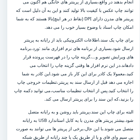
انجام بدهند در واقع،بسیاری از پرینتر های خانگی هم اکنون می
توانند چاپ عکس با کیفیت بالا تولید کنند و این به آن دلیل است که
پرینتر های مدرن دارای DPI (نقاط در هر اینچ)بالا هستند که به شما
امکان چاپ اسناد با وضوح بسیار خوب را می دهد.
برای چاپ یک سند،اطلاعات الکترونیکی باید از رایانه به پرینتر
ارسال شود.بسیاری از برنامه های نرم افزاری مانند :ورد،برنامه
های ویرایش تصویر و...،گزینه چاپ را در فهرست پرونده قرار
دادهاند.در این نرم افزار ها وقتی گزینه چاپ را انتخاب می
کنید،معمولا یک کادر برای این کار باز می شود.این کادر به شما
اجازه می دهد قبل از ارسال سند به پرینتر،تنظیمات خروجی چاپ
را انتخاب کنید.پس از انتخاب تنظیمات مناسب،می توانید دکمه چاپ
را بزنید،که این سند را برای پرینتر ارسال می کند.
البته برای چاپ این سند،پرینتر باید روشن و به رایانه متصل
شود.بیشتر پرینتر های مدرن با یه کابل استاندارد USB به رایانه
متصل می شوند.با این حال،برخی از پرینتر ها می توانند به صورت
بی سیم وای فای و یا از طریق یک یا چند رایانه از طریق شبکه