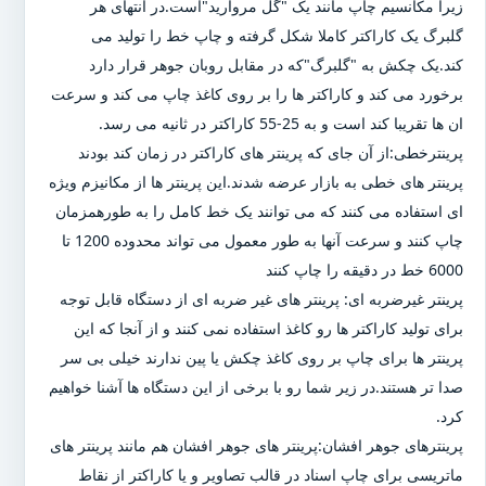
زیرا مکانسیم چاپ مانند یک "گل مروارید"است.در انتهای هر
گلبرگ یک کاراکتر کاملا شکل گرفته و چاپ خط را تولید می
کند.یک چکش به "گلبرگ"که در مقابل روبان جوهر قرار دارد
برخورد می کند و کاراکتر ها را بر روی کاغذ چاپ می کند و سرعت
ان ها تقریبا کند است و به 25-55 کاراکتر در ثانیه می رسد.
پرینترخطی:از آن جای که پرینتر های کاراکتر در زمان کند بودند
پرینتر های خطی به بازار عرضه شدند.این پرینتر ها از مکانیزم ویژه
ای استفاده می کنند که می توانند یک خط کامل را به طورهمزمان
چاپ کنند و سرعت آنها به طور معمول می تواند محدوده 1200 تا
6000 خط در دقیقه را چاپ کنند
پرینتر غیرضربه ای: پرینتر های غیر ضربه ای از دستگاه قابل توجه
برای تولید کاراکتر ها رو کاغذ استفاده نمی کنند و از آنجا که این
پرینتر ها برای چاپ بر روی کاغذ چکش یا پین ندارند خیلی بی سر
صدا تر هستند.در زیر شما رو با برخی از این دستگاه ها آشنا خواهیم
کرد.
پرینترهای جوهر افشان:پرینتر های جوهر افشان هم مانند پرینتر های
ماتریسی برای چاپ اسناد در قالب تصاویر و یا کاراکتر از نقاط