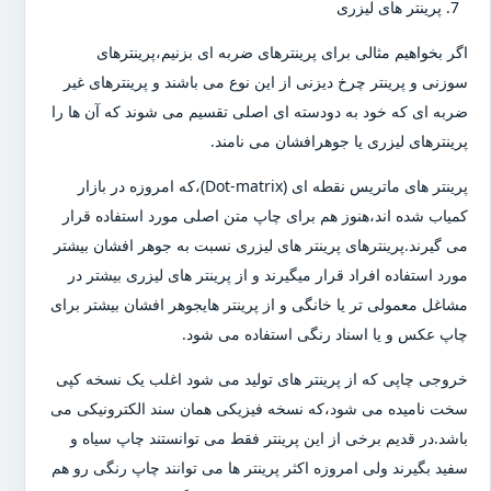
پرینتر های لیزری
اگر بخواهیم مثالی برای پرینترهای ضربه ای بزنیم،پرینترهای
سوزنی و پرینتر چرخ دیزنی از این نوع می باشند و پرینترهای غیر
ضربه ای که خود به دودسته ای اصلی تقسیم می شوند که آن ها را
پرینترهای لیزری یا جوهرافشان می نامند.
پرینتر های ماتریس نقطه ای (Dot-matrix)،که امروزه در بازار
کمیاب شده اند،هنوز هم برای چاپ متن اصلی مورد استفاده قرار
می گیرند.پرینترهای پرینتر های لیزری نسبت به جوهر افشان بیشتر
مورد استفاده افراد قرار میگیرند و از پرینتر های لیزری بیشتر در
مشاغل معمولی تر یا خانگی و از پرینتر هایجوهر افشان بیشتر برای
چاپ عکس و یا اسناد رنگی استفاده می شود.
خروجی چاپی که از پرینتر های تولید می شود اغلب یک نسخه کپی
سخت نامیده می شود،که نسخه فیزیکی همان سند الکترونیکی می
باشد.در قدیم برخی از این پرینتر فقط می توانستند چاپ سیاه و
سفید بگیرند ولی امروزه اکثر پرینتر ها می توانند چاپ رنگی رو هم