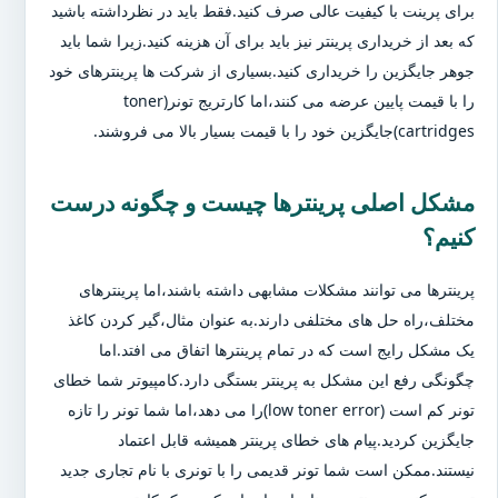
برای پرینت با کیفیت عالی صرف کنید.فقط باید در نظرداشته باشید
که بعد از خریداری پرینتر نیز باید برای آن هزینه کنید.زیرا شما باید
جوهر جایگزین را خریداری کنید.بسیاری از شرکت ها پرینترهای خود
را با قیمت پایین عرضه می کنند،اما کارتریج تونر(toner
cartridges)جایگزین خود را با قیمت بسیار بالا می فروشند.
مشکل اصلی پرینترها چیست و چگونه درست
کنیم؟
پرینترها می توانند مشکلات مشابهی داشته باشند،اما پرینترهای
مختلف،راه حل های مختلفی دارند.به عنوان مثال،گیر کردن کاغذ
یک مشکل رایج است که در تمام پرینترها اتفاق می افتد.اما
چگونگی رفع این مشکل به پرینتر بستگی دارد.کامپیوتر شما خطای
تونر کم است (low toner error)را می دهد،اما شما تونر را تازه
جایگزین کردید.پیام های خطای پرینتر همیشه قابل اعتماد
نیستند.ممکن است شما تونر قدیمی را با تونری با نام تجاری جدید