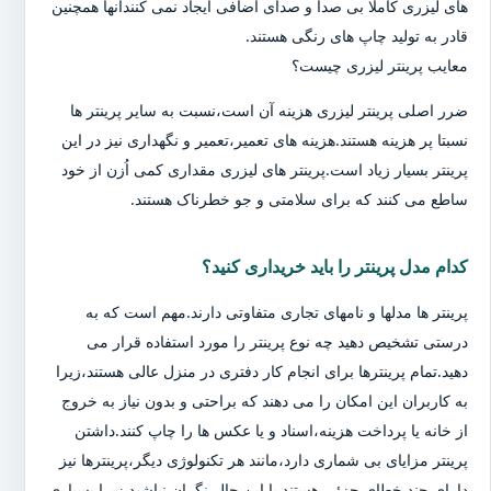
های لیزری کاملا بی صدا و صدای اضافی ایجاد نمی کنندآنها همچنین
قادر به تولید چاپ های رنگی هستند.
معایب پرینتر لیزری چیست؟
ضرر اصلی پرینتر لیزری هزینه آن است،نسبت به سایر پرینتر ها
نسبتا پر هزینه هستند.هزینه های تعمیر،تعمیر و نگهداری نیز در این
پرینتر بسیار زیاد است.پرینتر های لیزری مقداری کمی اُزن از خود
ساطع می کنند که برای سلامتی و جو خطرناک هستند.
کدام مدل پرینتر را باید خریداری کنید؟
پرینتر ها مدلها و نامهای تجاری متفاوتی دارند.مهم است که به
درستی تشخیص دهید چه نوع پرینتر را مورد استفاده قرار می
دهید.تمام پرینترها برای انجام کار دفتری در منزل عالی هستند،زیرا
به کاربران این امکان را می دهند که براحتی و بدون نیاز به خروج
از خانه یا پرداخت هزینه،اسناد و یا عکس ها را چاپ کنند.داشتن
پرینتر مزایای بی شماری دارد،مانند هر تکنولوژی دیگر،پرینترها نیز
دارای چند خطای جزئی هستند.با این حال،نگران نباشید زیرا بسیاری