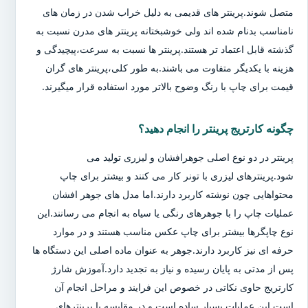
متصل شوند.پرینتر های قدیمی به دلیل خراب شدن در زمان های
نامناسب بدنام شده اند ولی خوشبختانه پرینتر های مدرن نسبت به
گذشته قابل اعتماد تر هستند.پرینتر ها نسبت به سرعت،پیچیدگی و
هزینه با یکدیگر متفاوت می باشند.به طور کلی،پرینتر های گران
قیمت برای چاپ با رنگ وضوح بالاتر مورد استفاده قرار میگیرند.
چگونه کارتریج پرینتر را انجام دهید؟
پرینتر در دو نوع اصلی جوهرافشان و لیزری تولید می
شود.پرینترهای لیزری با تونر کار می کنند و بیشتر برای چاپ
محتواهایی چون نوشته کاربرد دارند.اما مدل های جوهر افشان
عملیات چاپ را با جوهرهای رنگی یا سیاه به انجام می رسانند.این
نوع چاپگرها بیشتر برای چاپ عکس مناسب هستند و در موارد
حرفه ای نیز کاربرد دارند.جوهر به عنوان ماده اصلی این دستگاه ها
پس از مدتی به پایان رسیده و نیاز به تجدید دارد.آموزش شارژ
کارتریج حاوی نکاتی در خصوص این فرایند و مراحل انجام آن
است.این عملیات بسیار ساده است و در مقایسه با پرینترهای