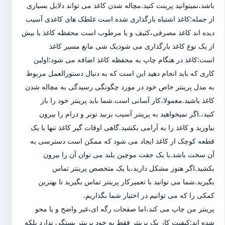
باشد،نمیتوانید پرینت کنید.مچاله شدن کاغذ می تواند دلایل بسیاری
از جمله:کاغذ اشتباه بارگذاری شده است غلطک های کاغذی آسیب
دیده اند کاغذ مصرفی،کثیف و یا مرطوب است محفظه کاغذ با بیش
از یک نوع کاغذ بارگذاری می شودیک شی مانع مسیر کاغذ
است:کاغذ در هنگام چاپ به محفظه کاغذ اضافه می شود:اولین
کاری که باید انجام دهید این است که به دنبال دستورالعمل مربوط
به مدل پرینتر خاص خود در مورد چگونگی رسیدگی به مچاله شدن
کاغذ باشید.معمولا،کار آسانی است.شما باید پرینتر خود را باز
کنید،.اگر نمیخواهید به پرینتر آسیب بزنید تونر و درام را بیرون
بیاورید و کاغذ را به آرامی بکشید.گاهی اوقات گیر کاغذ تنها با یک
قطعه کوچک از کاغذ ایجاد می شود که ممکن است دسترسی به
آن سخت باشد.با یک جفت موچین بلند می توان آن را بیرون
بکشید.اگر هنوز مشکل دارید،با یک متخصص پرینتر تماس
بگیرید.شما می توانید با تعمیرکار پرینتر تماس بگیرید تا بهترین
کمکی را که می توانیم در اختیار شما بگذاریم.
پرینتر من چاپ می کند،اما صفحات رگه ای،غیر واضح و یا محو
شده اند:کیفیت کار یک پرینتر فقط به خود پرینتر بستگی ندارد بلکه