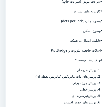
•سرعت موتور (سرعت چاپ)
•کارتریج های استارتر
•وضوح چاپ (dots per inch)
•وضوح اسکن
•قابلیت اتصال به شبکه
•اسلات حافظه،بلوتوث و PictBridge
انواع پرینتر چیست؟
پرینترضربه ای
پرینتر های دات ماتریکس (ماتریس نقطه ای)
پرینتر چرخ دیزنی
پرینتر خطی
پرینترغیرضربه ای
پرینتر های جوهر افشان