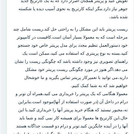
تعویض کنید و پرینتر همچنان اصرار دارد که به یک کارتریج جدید
جوهر نیاز دارد.مگر اینکه کارتریج به نحوی آسیب دیده یا شکسته
شده باشد،
ریست پرینتر باید این مشکل را به راحتی حل کند.ریست شامل چند
مرحله است که به معمولا بسیار آسان است.کافیست در کامپیوتر
خود دستورالعمل تنظیم مجدد برای مدل پرینتر خاص خود جستجو
کنید.بسته به نوع پرینتری که استفاده می کنید،ممکن است یک
راهنمای تصویری نیز وجود داشته باشد که چگونگی ریست را نشان
می دهد.اگر هنوز در مورد چگونگی ریست پرینتر خود مشکل
دارید،می توانید با تعمیرکار پرینتر تماس بگیرید و ما خوشحال
خواهیم شد که به شما کمک کنیم.
معمولا هنگامی که یک پرینتر را خریداری می کنید،همراه آن تونر و
درام در داخل آن (در صورت استفاده از آنها)موجود است.بنابراین
نه،مجبور نیستید که هنگام خرید پرینتر آنها را خریداری کنید.با این
حال،این کارتریج ها معمولا برای همیشه کار نمی کنند و شما باید
آنها را در آینده جایگزین کنید.تونر و درام دو قسمت جداگانه هستند
که بعد از خرید باید مونتاژ شوند.با این حال نگران نباشید،،قرار دادن