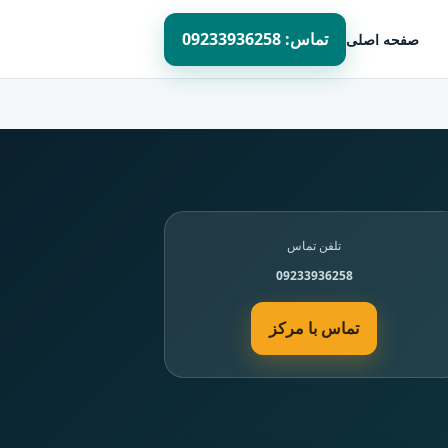
تماس: 09233936258
صفحه اصلی
تلفن تماس
09233936258
تماس با مرکز