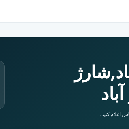
باد,شارژ
آباد
س اعلام کنید.