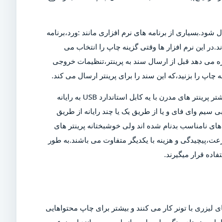
ل شود.بسیاری از برنامه های نرم افزاری مانند :ورد،برنامه
د.در این نرم افزار ها وقتی گزینه چاپ را انتخاب می
ازه می دهد قبل از ارسال سند به پرینتر،تنظیمات خروجی
چاپ را بزنید،که این سند را برای پرینتر ارسال می کند.
البته برای چاپ این سند،پرینتر باید روشن و به رایانه متصل شود.بیشتر پرینتر های مدرن با یه کابل استاندارد USB به رایانه
 سیم وای فای و یا از طریق یک یا چند رایانه از طریق
ی نامناسب بدنام شده اند ولی خوشبختانه پرینتر های
عت،پیچیدگی و هزینه با یکدیگر متفاوت می باشند.به طور
اده قرار میگیرند.
 لیزری با تونر کار می کنند و بیشتر برای چاپ محتواهایی