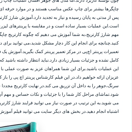
چون نوشته کاربرد دارند.اما مدل های جوهر افشان عملیات چاپ را ب
چاپگرها بیشتر برای چاپ عکس مناسب هستند و در موارد حرفه ای نی
پس از مدتی به پایان رسیده و نیاز به تجدید دارد.آموزش شارژ کار
است.این عملیات بسیار ساده است و در مقایسه با پرینترهای لیزر
مهم شارژ کارتریج،به شما آموزش می دهیم که چگونه کارتریج چاپگر
کنید.چنانچه برای انجام این کار دچار مشکل شدید،می توانید برای
تعمیرات پرینتر اچ‌پی در مرکز تعمیر پرینتر کمک بگیرید.آموزش یک ف
کامل نشده و جزئیات بسیار زیادی دارد.نباید انتظار داشته باشید که 
این عملیات باشید.برای این شما همراهان عزیز به صورت عملی با م
عزیزان ارائه خواهیم داد.در این فیلم کارشناس پرینتر اچ پی را باز 
سرنگ،جوهر را به داخل آن تزریق می کند.در نهایت کارتریج مجددا 
شود.تماشای مراحل کار شما را با جزئیات و نکات حساس و مهم آن 
می شوید.به این ترتیب در صورت نیاز می توانید فرایند شارژ کارتر
اشتباه انجام دهید.در بخش های دیگر سایت می توانید فیلم آموزش ش