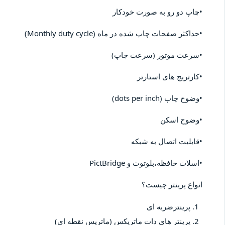
•چاپ دو رو به صورت خودکار
•حداکثر صفحات چاپ شده در ماه (Monthly duty cycle)
•سرعت موتور (سرعت چاپ)
•کارتریج های استارتر
•وضوح چاپ (dots per inch)
•وضوح اسکن
•قابلیت اتصال به شبکه
•اسلات حافظه،بلوتوث و PictBridge
انواع پرینتر چیست؟
پرینترضربه ای
پرینتر های دات ماتریکس (ماتریس نقطه ای)