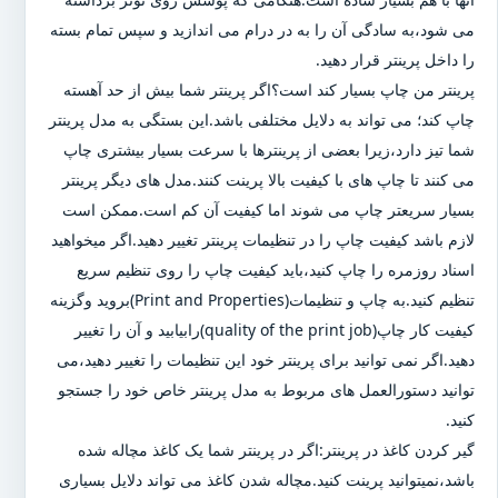
می شود،به سادگی آن را به در درام می اندازید و سپس تمام بسته
را داخل پرینتر قرار دهید.
پرینتر من چاپ بسیار کند است؟اگر پرینتر شما بیش از حد آهسته
چاپ کند؛ می تواند به دلایل مختلفی باشد.این بستگی به مدل پرینتر
شما تیز دارد،زیرا بعضی از پرینترها با سرعت بسیار بیشتری چاپ
می کنند تا چاپ های با کیفیت بالا پرینت کنند.مدل های دیگر پرینتر
بسیار سریعتر چاپ می شوند اما کیفیت آن کم است.ممکن است
لازم باشد کیفیت چاپ را در تنظیمات پرینتر تغییر دهید.اگر میخواهید
اسناد روزمره را چاپ کنید،باید کیفیت چاپ را روی تنظیم سریع
تنظیم کنید.به چاپ و تنظیمات(Print and Properties)بروید وگزینه
کیفیت کار چاپ(quality of the print job)رابیابید و آن را تغییر
دهید.اگر نمی توانید برای پرینتر خود این تنظیمات را تغییر دهید،می
توانید دستورالعمل های مربوط به مدل پرینتر خاص خود را جستجو
کنید.
گیر کردن کاغذ در پرینتر:اگر در پرینتر شما یک کاغذ مچاله شده
باشد،نمیتوانید پرینت کنید.مچاله شدن کاغذ می تواند دلایل بسیاری