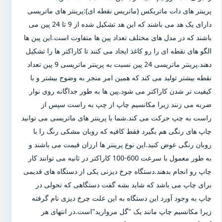
پرینتر های دات ماتریکس (ماتریس نقطه ای):پرینتر های ماتریسی
دارای یک هد می باشند که این هد تشکیل شده از 9 تا 24 پین می
باشند که در مدل های مختلف تعداد پین ها متفاوت است.این پین ها
الگو های نقطه ای را رو کاغذ ایجاد می کنند تا کاراکتر ها را تشکیل
دهند.پرینتر ماتریسی 24 پین نسبت به پرینتر ماتریسی 9 پین تعداد
نقطه بیشتر تولید می کند که همین امر منجر به وضوح بیشتر و با
کیفیت تر شدن کاراکتر می شود.پین ها به طور جداگانه روی نوار
ضربه می زنند زیرا مکانسیم چاپ از چپ به راست سپس از
راست به چپ حرکت می کند.شما با پرینتر های ماتریسی می توانید
چاپ های رنگی هم بگیرد فقط کافیه که روبان مشکی رنگ را با
روبان رنگی عوض کنید.این نوع پرینتر ها ارزان قیمت می باشند و
به طور معمول با سرعت 600-100 کاراکتر در ثانیه می توانند کار
چاپ رو انجام بدهند.دستگاه چرخ دیزنی یکی از دستگاه های قدیمی
برای چاپ می باشد که شاید بشه گفت دستگاهی که تحولی در
چاپ به وجود آورد این دستگاه به این علت چرخ دیزی نام گرفته
زیرا مکانسیم چاپ مانند یک "گل مروارید"است.در انتهای هر