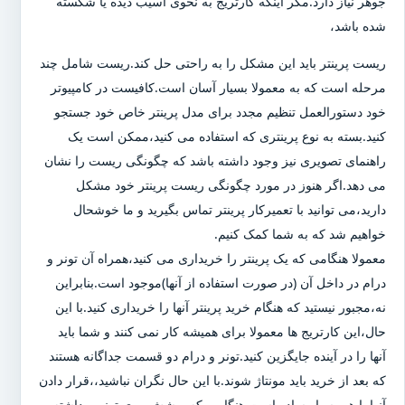
جوهر نیاز دارد.مگر اینکه کارتریج به نحوی آسیب دیده یا شکسته
شده باشد،
ریست پرینتر باید این مشکل را به راحتی حل کند.ریست شامل چند
مرحله است که به معمولا بسیار آسان است.کافیست در کامپیوتر
خود دستورالعمل تنظیم مجدد برای مدل پرینتر خاص خود جستجو
کنید.بسته به نوع پرینتری که استفاده می کنید،ممکن است یک
راهنمای تصویری نیز وجود داشته باشد که چگونگی ریست را نشان
می دهد.اگر هنوز در مورد چگونگی ریست پرینتر خود مشکل
دارید،می توانید با تعمیرکار پرینتر تماس بگیرید و ما خوشحال
خواهیم شد که به شما کمک کنیم.
معمولا هنگامی که یک پرینتر را خریداری می کنید،همراه آن تونر و
درام در داخل آن (در صورت استفاده از آنها)موجود است.بنابراین
نه،مجبور نیستید که هنگام خرید پرینتر آنها را خریداری کنید.با این
حال،این کارتریج ها معمولا برای همیشه کار نمی کنند و شما باید
آنها را در آینده جایگزین کنید.تونر و درام دو قسمت جداگانه هستند
که بعد از خرید باید مونتاژ شوند.با این حال نگران نباشید،،قرار دادن
آنها با هم بسیار ساده است.هنگامی که پوشش روی تونر برداشته