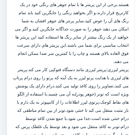
هستند.برخی از این پرینتر ها با تمام جوهر های رنگی خود در یک
کارتریج قرار دارند.و اگر بخواهید رنگی را جایگرین کنید باید تمام
رنگ های آن را عوض کنید.سایر پرنتر های جوهر افشان به شما
امکان می دهند جوهر را به صورت جداگانه جایگزین کنید.و اگر می
خواهید از یک رنگ بیشتر از سایر رنگ ها استفاده کنید این پرینتر ها
انتخاب مناسبی برای شما می باشند.این پرینتر های دارای سرعت
فوق العاده بالای هستند و چاپ را با کمترین سر صدا ممکن انجام
می دهند.
پرینتر لیزری:پرینتر لیزری مانند دستگاه فتوکپی کار می کند.پرینتر
های لیزری با هدایت پرتو لیزر به یک آینه که پرتو را روی درام پرتاپ
می کنند،تصاویر را روی کاغذ تولید می کنند.درام دارای یک پوشش
ویژه است که تونر (جوهر پودر)به آن می چسبد.با استفاده از الگو
های نقاط کوچک،پرتوی لیزر اطلاعات را از کامپیوتر به یک دارم با
بار مثبت منتقل می کند تا خنثی شود.تونر از بین تمام مناطقی که
درام خنثی شده است،جدا می شود.با جمع شدن کاغذ توسط
درام،تونر به کاغذ منتقل می شود و بعد توسط یک غلطک پرس که
حسابی گرم شده تونر را به کاغذ می چسباند و به این صورت