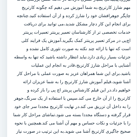
مهم شارژ کارتریج،به شما آموزش می دهیم که چگونه کارتریج
چاپگر جوهرافشان خود را شارژ کرده و از آن استفاده کنید.چنانچه
برای انجام این کار دچار مشکل شدید،می توانید برای دریافت
خدمات تخصصی تر از کارشناسان تعمیر پرینتر تعمیرات پرینتر
اچ‌پی در مرکز تعمیر پرینتر کمک بگیرید.آموزش یک فرایند کلی
است که تنها با ارائه چند نکته به صورت تئوری کامل نشده و
جزئیات بسیار زیادی دارد.نباید انتظار داشته باشید که تنها به واسطه
آشنایی با مراحل شارژ کارتریج،قادر به انجام این عملیات
باشید.برای این شما همراهان عزیز به صورت عملی با مراحل کار
آشنا شوید،فیلم آموزش شارژ کارتریج را به شما عزیزان ارائه
خواهیم داد.در این فیلم کارشناس پرینتر اچ پی را باز کرده و
کارتریج را از آن خارج می کند.سپس با استفاده از یک سرنگ،جوهر
را به داخل آن تزریق می کند.در نهایت کارتریج مجددا سر جای خود
قرار گرفته و دستگاه مجددا بسته می شود.تماشای مراحل کار شما
را با جزئیات و نکات حساس و مهم آن آشنا می کند.همچنین با نحوه
صحیح جاگیری کارتریج آشنا می شوید.به این ترتیب در صورت نیاز