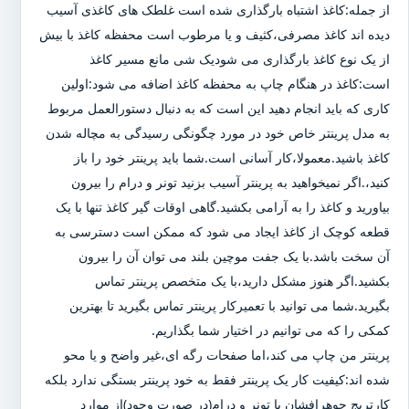
از جمله:کاغذ اشتباه بارگذاری شده است غلطک های کاغذی آسیب
دیده اند کاغذ مصرفی،کثیف و یا مرطوب است محفظه کاغذ با بیش
از یک نوع کاغذ بارگذاری می شودیک شی مانع مسیر کاغذ
است:کاغذ در هنگام چاپ به محفظه کاغذ اضافه می شود:اولین
کاری که باید انجام دهید این است که به دنبال دستورالعمل مربوط
به مدل پرینتر خاص خود در مورد چگونگی رسیدگی به مچاله شدن
کاغذ باشید.معمولا،کار آسانی است.شما باید پرینتر خود را باز
کنید،.اگر نمیخواهید به پرینتر آسیب بزنید تونر و درام را بیرون
بیاورید و کاغذ را به آرامی بکشید.گاهی اوقات گیر کاغذ تنها با یک
قطعه کوچک از کاغذ ایجاد می شود که ممکن است دسترسی به
آن سخت باشد.با یک جفت موچین بلند می توان آن را بیرون
بکشید.اگر هنوز مشکل دارید،با یک متخصص پرینتر تماس
بگیرید.شما می توانید با تعمیرکار پرینتر تماس بگیرید تا بهترین
کمکی را که می توانیم در اختیار شما بگذاریم.
پرینتر من چاپ می کند،اما صفحات رگه ای،غیر واضح و یا محو
شده اند:کیفیت کار یک پرینتر فقط به خود پرینتر بستگی ندارد بلکه
کارتریج جوهرافشان یا تونر و درام(در صورت وجود)از موارد