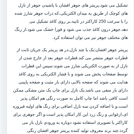
تشکیل می شود.پرینتر های جوهر افشان با پاشیدن جوهر از نازل
های کوچک از طریق یه میدان الکتریکی،که ذرات جوهر شارژ شده
را با سرعت 250 کاراکتر در ثانیه،بر روی کاغذ تشکیل می
دهد.جوهر درون کاغذ جذب می شود و فورا خشک می شود.از رنگ
های مختلف جوهر نیز می توان استفاده کرد.
پرینتر جوهر افشان:یک یا چند نازل،در هد پرینتر یک جریان ثابت از
قطرات جوهر منتشر می کند.قطرات جوهر بعد از خارج شدن از
نازل از به صورت الکتریکی شارژ می شوند.سپس این قطرات
توسط صفحات پخش می شوند و با فشار الکتریکی به روی کاغذ
هدایت می شوند که صفحه بالایی دارای بار مثبت و صفحه پایینی
دارای بار منفی می باشد.یک نازل برای چاپ یک متن مشکی ممکن
است کافی باشد اما چاپ کامل به صورت رنگی هم امکان پذیر
است،و با اضافه کردن سه نازل اضافی برای رنگ های اولیه فیروزه
ای،ارغوانی و رنگ زرد این کار امکان پذیر است.و اگر جوهری برای
کاراکتر یا تصویری استفاده نشود دوباره به ورودی نازل باز می
گردد.چند برند معروف تولید کننده پرینتر جوهر افشان رنگی