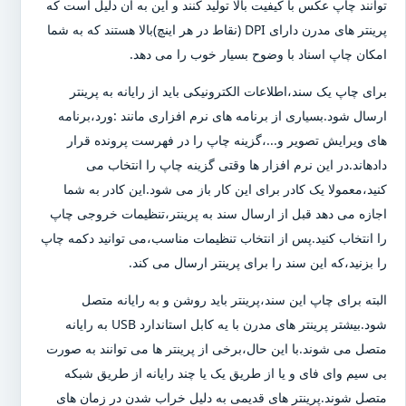
توانند چاپ عکس با کیفیت بالا تولید کنند و این به آن دلیل است که
پرینتر های مدرن دارای DPI (نقاط در هر اینچ)بالا هستند که به شما
امکان چاپ اسناد با وضوح بسیار خوب را می دهد.
برای چاپ یک سند،اطلاعات الکترونیکی باید از رایانه به پرینتر
ارسال شود.بسیاری از برنامه های نرم افزاری مانند :ورد،برنامه
های ویرایش تصویر و...،گزینه چاپ را در فهرست پرونده قرار
دادهاند.در این نرم افزار ها وقتی گزینه چاپ را انتخاب می
کنید،معمولا یک کادر برای این کار باز می شود.این کادر به شما
اجازه می دهد قبل از ارسال سند به پرینتر،تنظیمات خروجی چاپ
را انتخاب کنید.پس از انتخاب تنظیمات مناسب،می توانید دکمه چاپ
را بزنید،که این سند را برای پرینتر ارسال می کند.
البته برای چاپ این سند،پرینتر باید روشن و به رایانه متصل
شود.بیشتر پرینتر های مدرن با یه کابل استاندارد USB به رایانه
متصل می شوند.با این حال،برخی از پرینتر ها می توانند به صورت
بی سیم وای فای و یا از طریق یک یا چند رایانه از طریق شبکه
متصل شوند.پرینتر های قدیمی به دلیل خراب شدن در زمان های