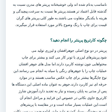
نامناسب بدنام شده اند ولی خوشبختانه پرینتر های مدرن نسبت به
گذشته قابل اعتماد تر هستند.پرینتر ها نسبت به سرعت،پیچیدگی و
هزینه با یکدیگر متفاوت می باشند.به طور کلی،پرینتر های گران
قیمت برای چاپ با رنگ وضوح بالاتر مورد استفاده قرار میگیرند.
چگونه کارتریج پرینتر را انجام دهید؟
پرینتر در دو نوع اصلی جوهرافشان و لیزری تولید می
شود.پرینترهای لیزری با تونر کار می کنند و بیشتر برای چاپ
محتواهایی چون نوشته کاربرد دارند.اما مدل های جوهر افشان
عملیات چاپ را با جوهرهای رنگی یا سیاه به انجام می رسانند.این
نوع چاپگرها بیشتر برای چاپ عکس مناسب هستند و در موارد
حرفه ای نیز کاربرد دارند.جوهر به عنوان ماده اصلی این دستگاه ها
پس از مدتی به پایان رسیده و نیاز به تجدید دارد.آموزش شارژ
کارتریج حاوی نکاتی در خصوص این فرایند و مراحل انجام آن
است.این عملیات بسیار ساده است و در مقایسه با پرینترهای
لیزری،پیچیدگی بسیار کمتری دارد.ما در ادامه ضمن بررسی نکات