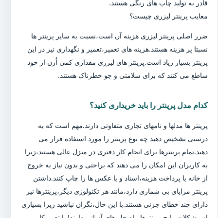
قادر به تولید چاپ های رنگی هستند.
معایب پرینتر لیزری چیست؟
ضرر اصلی پرینتر لیزری هزینه آن است،نسبت به سایر پرینتر ها
نسبتا پر هزینه هستند.هزینه های تعمیر،تعمیر و نگهداری نیز در این
پرینتر بسیار زیاد است.پرینتر های لیزری مقداری کمی اُزن از خود
ساطع می کنند که برای سلامتی و جو خطرناک هستند.
کدام مدل پرینتر را باید خریداری کنید؟
پرینتر ها مدلها و نامهای تجاری متفاوتی دارند.مهم است که به
درستی تشخیص دهید چه نوع پرینتر را مورد استفاده قرار می
دهید.تمام پرینترها برای انجام کار دفتری در منزل عالی هستند،زیرا
به کاربران این امکان را می دهند که براحتی و بدون نیاز به خروج
از خانه یا پرداخت هزینه،اسناد و یا عکس ها را چاپ کنند.داشتن
پرینتر مزایای بی شماری دارد،مانند هر تکنولوژی دیگر،پرینترها نیز
دارای چند خطای جزئی هستند.با این حال،نگران نباشید زیرا بسیاری
از مشکلات رایج پرینترها،راه حل های آسانی دارند! با تعمیرکار