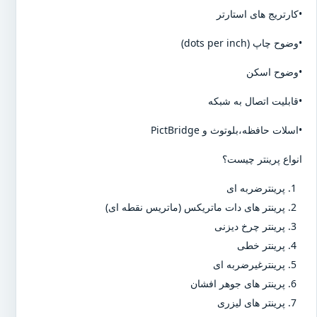
•کارتریج های استارتر
•وضوح چاپ (dots per inch)
•وضوح اسکن
•قابلیت اتصال به شبکه
•اسلات حافظه،بلوتوث و PictBridge
انواع پرینتر چیست؟
پرینترضربه ای
پرینتر های دات ماتریکس (ماتریس نقطه ای)
پرینتر چرخ دیزنی
پرینتر خطی
پرینترغیرضربه ای
پرینتر های جوهر افشان
پرینتر های لیزری