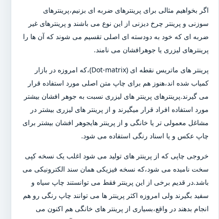
اگر بخواهیم مثالی برای پرینترهای ضربه ای بزنیم،پرینترهای
سوزنی و پرینتر چرخ دیزنی از این نوع می باشند و پرینترهای غیر
ضربه ای که خود به دودسته ای اصلی تقسیم می شوند که آن ها را
پرینترهای لیزری یا جوهرافشان می نامند.
پرینتر های ماتریس نقطه ای (Dot-matrix)،که امروزه در بازار
کمیاب شده اند،هنوز هم برای چاپ متن اصلی مورد استفاده قرار
می گیرند.پرینترهای پرینتر های لیزری نسبت به جوهر افشان بیشتر
مورد استفاده افراد قرار میگیرند و از پرینتر های لیزری بیشتر در
مشاغل معمولی تر یا خانگی و از پرینتر هایجوهر افشان بیشتر برای
چاپ عکس و یا اسناد رنگی استفاده می شود.
خروجی چاپی که از پرینتر های تولید می شود اغلب یک نسخه کپی
سخت نامیده می شود،که نسخه فیزیکی همان سند الکترونیکی می
باشد.در قدیم برخی از این پرینتر فقط می توانستند چاپ سیاه و
سفید بگیرند ولی امروزه اکثر پرینتر ها می توانند چاپ رنگی رو هم
انجام بدهند در واقع،بسیاری از پرینتر های خانگی هم اکنون می