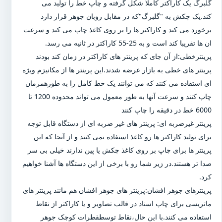
گلبرگ یک کاراکتر کاملا شکل گرفته و چاپ خط را تولید می
کند.یک چکش به "گلبرگ"که در مقابل روبان جوهر قرار دارد
برخورد می کند و کاراکتر ها را بر روی کاغذ چاپ می کند و سرعت
ان ها تقریبا کند است و به 25-55 کاراکتر در ثانیه می رسد.
پرینترخطی:از آن جای که پرینتر های کاراکتر در زمان کند بودند
پرینتر های خطی به بازار عرضه شدند.این پرینتر ها از مکانیزم ویژه
ای استفاده می کنند که می توانند یک خط کامل را به طورهمزمان
چاپ کنند و سرعت آنها به طور معمول می تواند محدوده 1200 تا
6000 خط در دقیقه را چاپ کنند
پرینتر غیرضربه ای: پرینتر های غیر ضربه ای از دستگاه قابل توجه
برای تولید کاراکتر ها رو کاغذ استفاده نمی کنند و از آنجا که این
پرینتر ها برای چاپ بر روی کاغذ چکش یا پین ندارند خیلی بی سر
صدا تر هستند.در زیر شما رو با برخی از این دستگاه ها آشنا خواهیم
کرد.
پرینترهای جوهر افشان:پرینتر های جوهر افشان هم مانند پرینتر های
ماتریسی برای چاپ اسناد در قالب تصاویر و یا کاراکتر از نقاط
استفاده می کنند.با این حال،نقاط توسطقطرات کوچک جوهر