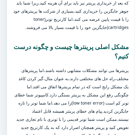
که بعد از خریداری پرینتر نیز باید برای آن هزینه کنید.زیرا شما باید
جوهر جایگزین را خریداری کنید.بسیاری از شرکت ها پرینترهای خود
را با قیمت پایین عرضه می کنند،اما کارتریج تونر(toner
cartridges)جایگزین خود را با قیمت بسیار بالا می فروشند.
مشکل اصلی پرینترها چیست و چگونه درست
کنیم؟
پرینترها می توانند مشکلات مشابهی داشته باشند،اما پرینترهای
مختلف،راه حل های مختلفی دارند.به عنوان مثال،گیر کردن کاغذ
یک مشکل رایج است که در تمام پرینترها اتفاق می افتد.اما
چگونگی رفع این مشکل به پرینتر بستگی دارد.کامپیوتر شما خطای
تونر کم است (low toner error)را می دهد،اما شما تونر را تازه
جایگزین کردید.پیام های خطای پرینتر همیشه قابل اعتماد
نیستند.ممکن است شما تونر قدیمی را با تونری با نام تجاری جدید
تعویض کنید و پرینتر همچنان اصرار دارد که به یک کارتریج جدید