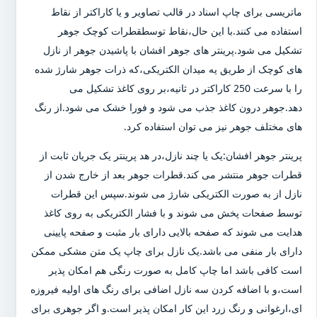
ماتریسی برای چاپ اسناد در قالب تصاویر و یا کاراکتر از نقاط
استفاده می کنند.با این حال،نقاط توسطقطرات کوچک جوهر
تشکیل می شود.پرینتر های جوهر افشان با پاشیدن جوهر از نازل
های کوچک از طریق یه میدان الکتریکی،که ذرات جوهر شارژ شده
را با سرعت 250 کاراکتر در ثانیه،بر روی کاغذ تشکیل می
دهد.جوهر درون کاغذ جذب می شود و فورا خشک می شود.از رنگ
های مختلف جوهر نیز می توان استفاده کرد.
پرینتر جوهر افشان:یک یا چند نازل،در هد پرینتر یک جریان ثابت از
قطرات جوهر منتشر می کند.قطرات جوهر بعد از خارج شدن از
نازل از به صورت الکتریکی شارژ می شوند.سپس این قطرات
توسط صفحات پخش می شوند و با فشار الکتریکی به روی کاغذ
هدایت می شوند که صفحه بالایی دارای بار مثبت و صفحه پایینی
دارای بار منفی می باشد.یک نازل برای چاپ یک متن مشکی ممکن
است کافی باشد اما چاپ کامل به صورت رنگی هم امکان پذیر
است،و با اضافه کردن سه نازل اضافی برای رنگ های اولیه فیروزه
ای،ارغوانی و رنگ زرد این کار امکان پذیر است.و اگر جوهری برای