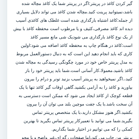
گیر کردن کاغذ در پرینتر:اگر در پرینتر شما یک کاغذ مچاله شده
باشد،نمیتوانید پرینت کنید.مچاله شدن کاغذ می تواند دلایل بسیاری
از جمله:کاغذ اشتباه بارگذاری شده است غلطک های کاغذی آسیب
دیده اند کاغذ مصرفی،کثیف و یا مرطوب است محفظه کاغذ با بیش
از یک نوع کاغذ بارگذاری می شودیک شی مانع مسیر کاغذ
است:کاغذ در هنگام چاپ به محفظه کاغذ اضافه می شود:اولین
کاری که باید انجام دهید این است که به دنبال دستورالعمل مربوط
به مدل پرینتر خاص خود در مورد چگونگی رسیدگی به مچاله شدن
کاغذ باشید.معمولا،کار آسانی است.شما باید پرینتر خود را باز
کنید،.اگر نمیخواهید به پرینتر آسیب بزنید تونر و درام را بیرون
بیاورید و کاغذ را به آرامی بکشید.گاهی اوقات گیر کاغذ تنها با یک
قطعه کوچک از کاغذ ایجاد می شود که ممکن است دسترسی به
آن سخت باشد.با یک جفت موچین بلند می توان آن را بیرون
بکشید.اگر هنوز مشکل دارید،با یک متخصص پرینتر تماس
بگیرید.شما می توانید با تعمیرکار پرینتر تماس بگیرید تا بهترین
کمکی را که می توانیم در اختیار شما بگذاریم.
پرینتر من چاپ می کند،اما صفحات رگه ای،غیر واضح و یا محو