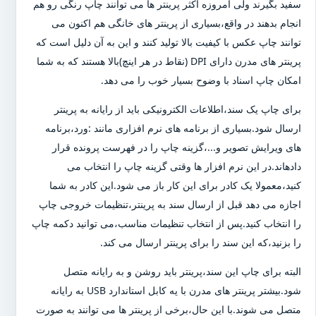
سفید بگیرند ولی امروزه اکثر پرینتر ها می توانند چاپ رنگی رو هم
انجام بدهند در واقع،بسیاری از پرینتر های خانگی هم اکنون می
توانند چاپ عکس با کیفیت بالا تولید کنند و این به آن دلیل است که
پرینتر های مدرن دارای DPI (نقاط در هر اینچ)بالا هستند که به شما
امکان چاپ اسناد با وضوح بسیار خوب را می دهد.
برای چاپ یک سند،اطلاعات الکترونیکی باید از رایانه به پرینتر
ارسال شود.بسیاری از برنامه های نرم افزاری مانند :ورد،برنامه
های ویرایش تصویر و...،گزینه چاپ را در فهرست پرونده قرار
دادهاند.در این نرم افزار ها وقتی گزینه چاپ را انتخاب می
کنید،معمولا یک کادر برای این کار باز می شود.این کادر به شما
اجازه می دهد قبل از ارسال سند به پرینتر،تنظیمات خروجی چاپ
را انتخاب کنید.پس از انتخاب تنظیمات مناسب،می توانید دکمه چاپ
را بزنید،که این سند را برای پرینتر ارسال می کند.
البته برای چاپ این سند،پرینتر باید روشن و به رایانه متصل
شود.بیشتر پرینتر های مدرن با یه کابل استاندارد USB به رایانه
متصل می شوند.با این حال،برخی از پرینتر ها می توانند به صورت