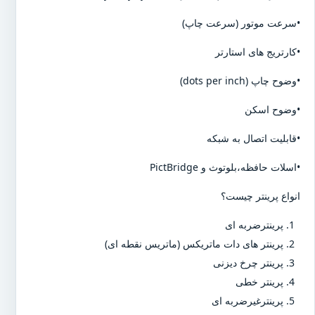
•سرعت موتور (سرعت چاپ)
•کارتریج های استارتر
•وضوح چاپ (dots per inch)
•وضوح اسکن
•قابلیت اتصال به شبکه
•اسلات حافظه،بلوتوث و PictBridge
انواع پرینتر چیست؟
پرینترضربه ای
پرینتر های دات ماتریکس (ماتریس نقطه ای)
پرینتر چرخ دیزنی
پرینتر خطی
پرینترغیرضربه ای