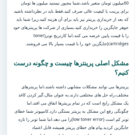
60میلیون تومان متغیر باشد،شما مجبور نیستید میلیون ها تومان
برای پرینت با کیفیت عالی صرف کنید.فقط باید در نظرداشته باشید
که بعد از خریداری پرینتر نیز باید برای آن هزینه کنید.زیرا شما باید
جوهر جایگزین را خریداری کنید.بسیاری از شرکت ها پرینترهای خود
را با قیمت پایین عرضه می کنند،اما کارتریج تونر(toner
cartridges)جایگزین خود را با قیمت بسیار بالا می فروشند.
مشکل اصلی پرینترها چیست و چگونه درست
کنیم؟
پرینترها می توانند مشکلات مشابهی داشته باشند،اما پرینترهای
مختلف،راه حل های مختلفی دارند.به عنوان مثال،گیر کردن کاغذ
یک مشکل رایج است که در تمام پرینترها اتفاق می افتد.اما
چگونگی رفع این مشکل به پرینتر بستگی دارد.کامپیوتر شما خطای
تونر کم است (low toner error)را می دهد،اما شما تونر را تازه
جایگزین کردید.پیام های خطای پرینتر همیشه قابل اعتماد