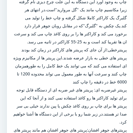
چاپ به وجود آورد این دستگاه به این علت چرخ دیزی نام گرفته
زیرا مکانسیم چاپ مانند یک "گل مروارید"است.در انتهای هر
گلبرگ یک کاراکتر کاملا شکل گرفته و چاپ خط را تولید می
کند.یک چکش به "گلبرگ"که در مقابل روبان جوهر قرار دارد
برخورد می کند و کاراکتر ها را بر روی کاغذ چاپ می کند و سرعت
ان ها تقریبا کند است و به 25-55 کاراکتر در ثانیه می رسد.
پرینترخطی:از آن جای که پرینتر های کاراکتر در زمان کند بودند
پرینتر های خطی به بازار عرضه شدند.این پرینتر ها از مکانیزم ویژه
ای استفاده می کنند که می توانند یک خط کامل را به طورهمزمان
چاپ کنند و سرعت آنها به طور معمول می تواند محدوده 1200 تا
6000 خط در دقیقه را چاپ کنند
پرینتر غیرضربه ای: پرینتر های غیر ضربه ای از دستگاه قابل توجه
برای تولید کاراکتر ها رو کاغذ استفاده نمی کنند و از آنجا که این
پرینتر ها برای چاپ بر روی کاغذ چکش یا پین ندارند خیلی بی سر
صدا تر هستند.در زیر شما رو با برخی از این دستگاه ها آشنا خواهیم
کرد.
پرینترهای جوهر افشان:پرینتر های جوهر افشان هم مانند پرینتر های