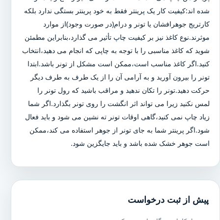
شده اند:کیفیت کار یک پرینتر فقط به خود پرینتر بستگی ندارد بلکه
کارتریج جوهرافشان یا تونر و درام(در صورت وجود)از موارد
موثرند.نوع کاغذ نیز بر کیفیت چاپ تأثیر می گذارد،بنابراین مطمئن
شوید که کاغذ مناسبی را با توجه به چاپی که انجام می دهید،انتخاب
کنید.اگر کاغذ مناسب است،ممکن است مشکل از تونر باشد.ابتدا
تونر را بیرون آورید و به آرامی آن را از یک طرف به طرف دیگر
حرکت دهید.تونر را تکان ندهید و مراقب باشید که رول تونر را
لمس نکنید زیرا می تواند اثر انگشت را روی تونر بگذارد.اگر شما
زیاد چاپ نمی کنید،گاهی اوقات تونر ته نشین می شود و باید فعال
شود.اگر پرینتر شما به جای تونر از جوهر استفاده می کند،ممکن
است جوهر خشک شده باشد و باید جایگزین شود.
پیش از ثبت درخواست