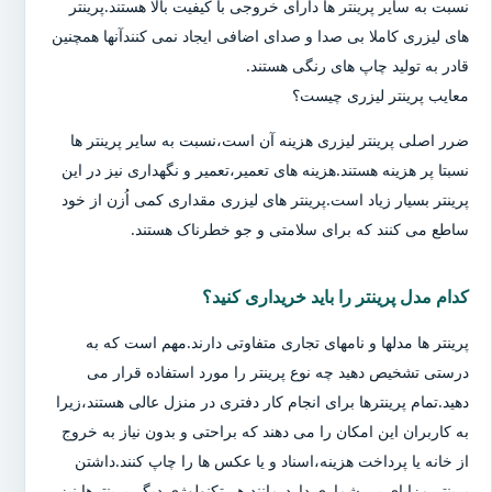
نسبت به سایر پرینتر ها دارای خروجی با کیفیت بالا هستند.پرینتر
های لیزری کاملا بی صدا و صدای اضافی ایجاد نمی کنندآنها همچنین
قادر به تولید چاپ های رنگی هستند.
معایب پرینتر لیزری چیست؟
ضرر اصلی پرینتر لیزری هزینه آن است،نسبت به سایر پرینتر ها
نسبتا پر هزینه هستند.هزینه های تعمیر،تعمیر و نگهداری نیز در این
پرینتر بسیار زیاد است.پرینتر های لیزری مقداری کمی اُزن از خود
ساطع می کنند که برای سلامتی و جو خطرناک هستند.
کدام مدل پرینتر را باید خریداری کنید؟
پرینتر ها مدلها و نامهای تجاری متفاوتی دارند.مهم است که به
درستی تشخیص دهید چه نوع پرینتر را مورد استفاده قرار می
دهید.تمام پرینترها برای انجام کار دفتری در منزل عالی هستند،زیرا
به کاربران این امکان را می دهند که براحتی و بدون نیاز به خروج
از خانه یا پرداخت هزینه،اسناد و یا عکس ها را چاپ کنند.داشتن
پرینتر مزایای بی شماری دارد،مانند هر تکنولوژی دیگر،پرینترها نیز