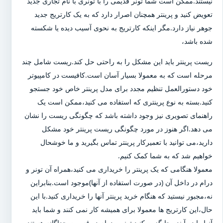
نیستند.ممکن است شما تونر قدیمی را با تونری با نام تجاری جدید
تعویض کنید و پرینتر همچنان اصرار دارد که به یک کارتریج جدید
جوهر نیاز دارد.مگر اینکه کارتریج به نحوی آسیب دیده یا شکسته
شده باشد،
ریست پرینتر باید این مشکل را به راحتی حل کند.ریست شامل چند
مرحله است که به معمولا بسیار آسان است.کافیست در کامپیوتر
خود دستورالعمل تنظیم مجدد برای مدل پرینتر خاص خود جستجو
کنید.بسته به نوع پرینتری که استفاده می کنید،ممکن است یک
راهنمای تصویری نیز وجود داشته باشد که چگونگی ریست را نشان
می دهد.اگر هنوز در مورد چگونگی ریست پرینتر خود مشکل
دارید،می توانید با تعمیرکار پرینتر تماس بگیرید و ما خوشحال
خواهیم شد که به شما کمک کنیم.
معمولا هنگامی که یک پرینتر را خریداری می کنید،همراه آن تونر و
درام در داخل آن (در صورت استفاده از آنها)موجود است.بنابراین
نه،مجبور نیستید که هنگام خرید پرینتر آنها را خریداری کنید.با این
حال،این کارتریج ها معمولا برای همیشه کار نمی کنند و شما باید
آنها را در آینده جایگزین کنید.تونر و درام دو قسمت جداگانه هستند