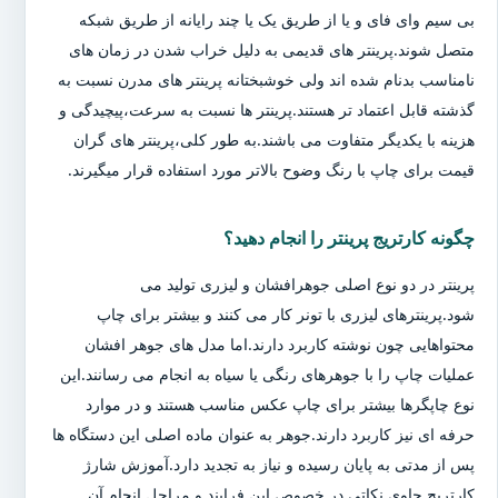
بی سیم وای فای و یا از طریق یک یا چند رایانه از طریق شبکه
متصل شوند.پرینتر های قدیمی به دلیل خراب شدن در زمان های
نامناسب بدنام شده اند ولی خوشبختانه پرینتر های مدرن نسبت به
گذشته قابل اعتماد تر هستند.پرینتر ها نسبت به سرعت،پیچیدگی و
هزینه با یکدیگر متفاوت می باشند.به طور کلی،پرینتر های گران
قیمت برای چاپ با رنگ وضوح بالاتر مورد استفاده قرار میگیرند.
چگونه کارتریج پرینتر را انجام دهید؟
پرینتر در دو نوع اصلی جوهرافشان و لیزری تولید می
شود.پرینترهای لیزری با تونر کار می کنند و بیشتر برای چاپ
محتواهایی چون نوشته کاربرد دارند.اما مدل های جوهر افشان
عملیات چاپ را با جوهرهای رنگی یا سیاه به انجام می رسانند.این
نوع چاپگرها بیشتر برای چاپ عکس مناسب هستند و در موارد
حرفه ای نیز کاربرد دارند.جوهر به عنوان ماده اصلی این دستگاه ها
پس از مدتی به پایان رسیده و نیاز به تجدید دارد.آموزش شارژ
کارتریج حاوی نکاتی در خصوص این فرایند و مراحل انجام آن