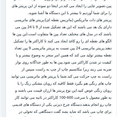
پین،تصویر چاپی را ایجاد می کند.در اینجا دو نمونه از این پرینتر های
را برای شما آوردیم تا بیشتر با این دستگاه ها آشنا شوید.
پرینتر های دات ماتریکس (ماتریس نقطه ای):پرینتر های ماتریسی
دارای یک هد می باشند که این هد تشکیل شده از 9 تا 24 پین می
باشند که در مدل های مختلف تعداد پین ها متفاوت است.این پین ها
الگو های نقطه ای را رو کاغذ ایجاد می کنند تا کاراکتر ها را تشکیل
دهند.پرینتر ماتریسی 24 پین نسبت به پرینتر ماتریسی 9 پین تعداد
نقطه بیشتر تولید می کند که همین امر منجر به وضوح بیشتر و با
کیفیت تر شدن کاراکتر می شود.پین ها به طور جداگانه روی نوار
ضربه می زنند زیرا مکانسیم چاپ از چپ به راست سپس از
راست به چپ حرکت می کند.شما با پرینتر های ماتریسی می توانید
چاپ های رنگی هم بگیرد فقط کافیه که روبان مشکی رنگ را با
روبان رنگی عوض کنید.این نوع پرینتر ها ارزان قیمت می باشند و
به طور معمول با سرعت 600-100 کاراکتر در ثانیه می توانند کار
چاپ رو انجام بدهند.دستگاه چرخ دیزنی یکی از دستگاه های قدیمی
برای چاپ می باشد که شاید بشه گفت دستگاهی که تحولی در