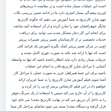
است.این عملیات بسیار ساده است و در مقایسه با پرینترهای
لیزری،پیچیدگی بسیار کمتری دارد.ما در ادامه ضمن بررسی نکات
مهم شارژ کارتریج،به شما آموزش می دهیم که چگونه کارتریج
چاپگر جوهرافشان خود را شارژ کرده و از آن استفاده کنید.چنانچه
برای انجام این کار دچار مشکل شدید،می توانید برای دریافت
خدمات تخصصی تر از کارشناسان تعمیر پرینتر تعمیرات پرینتر
اچ‌پی در مرکز تعمیر پرینتر کمک بگیرید.آموزش یک فرایند کلی
است که تنها با ارائه چند نکته به صورت تئوری کامل نشده و
جزئیات بسیار زیادی دارد.نباید انتظار داشته باشید که تنها به واسطه
آشنایی با مراحل شارژ کارتریج،قادر به انجام این عملیات
باشید.برای این شما همراهان عزیز به صورت عملی با مراحل کار
آشنا شوید،فیلم آموزش شارژ کارتریج را به شما عزیزان ارائه
خواهیم داد.در این فیلم کارشناس پرینتر اچ پی را باز کرده و
کارتریج را از آن خارج می کند.سپس با استفاده از یک سرنگ،جوهر
را به داخل آن تزریق می کند.در نهایت کارتریج مجددا سر جای خود
قرار گرفته و دستگاه مجددا بسته می شود.تماشای مراحل کار شما