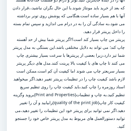
که بعد از خرید باید مونتاژ شوند.با این حال نگران نباشید،،قرار دادن
آنها با هم بسیار ساده است.هنگامی که پوشش روی تونر برداشته
می شود،به سادگی آن را به در درام می اندازید و سپس تمام بسته
را داخل پرینتر قرار دهید.
پرینتر من چاپ بسیار کند است؟اگر پرینتر شما بیش از حد آهسته
چاپ کند؛ می تواند به دلایل مختلفی باشد.این بستگی به مدل پرینتر
شما تیز دارد،زیرا بعضی از پرینترها با سرعت بسیار بیشتری چاپ
می کنند تا چاپ های با کیفیت بالا پرینت کنند.مدل های دیگر پرینتر
بسیار سریعتر چاپ می شوند اما کیفیت آن کم است.ممکن است
لازم باشد کیفیت چاپ را در تنظیمات پرینتر تغییر دهید.اگر میخواهید
اسناد روزمره را چاپ کنید،باید کیفیت چاپ را روی تنظیم سریع
تنظیم کنید.به چاپ و تنظیمات(Print and Properties)بروید وگزینه
کیفیت کار چاپ(quality of the print job)رابیابید و آن را تغییر
دهید.اگر نمی توانید برای پرینتر خود این تنظیمات را تغییر دهید،می
توانید دستورالعمل های مربوط به مدل پرینتر خاص خود را جستجو
کنید.