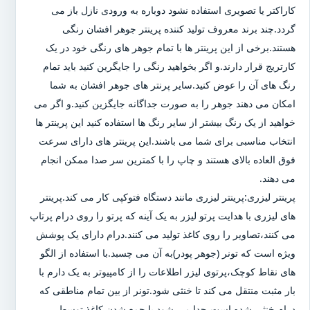
کاراکتر یا تصویری استفاده نشود دوباره به ورودی نازل باز می
گردد.چند برند معروف تولید کننده پرینتر جوهر افشان رنگی
هستند.برخی از این پرینتر ها با تمام جوهر های رنگی خود در یک
کارتریج قرار دارند.و اگر بخواهید رنگی را جایگرین کنید باید تمام
رنگ های آن را عوض کنید.سایر پرنتر های جوهر افشان به شما
امکان می دهند جوهر را به صورت جداگانه جایگزین کنید.و اگر می
خواهید از یک رنگ بیشتر از سایر رنگ ها استفاده کنید این پرینتر ها
انتخاب مناسبی برای شما می باشند.این پرینتر های دارای سرعت
فوق العاده بالای هستند و چاپ را با کمترین سر صدا ممکن انجام
می دهند.
پرینتر لیزری:پرینتر لیزری مانند دستگاه فتوکپی کار می کند.پرینتر
های لیزری با هدایت پرتو لیزر به یک آینه که پرتو را روی درام پرتاپ
می کنند،تصاویر را روی کاغذ تولید می کنند.درام دارای یک پوشش
ویژه است که تونر (جوهر پودر)به آن می چسبد.با استفاده از الگو
های نقاط کوچک،پرتوی لیزر اطلاعات را از کامپیوتر به یک دارم با
بار مثبت منتقل می کند تا خنثی شود.تونر از بین تمام مناطقی که
درام خنثی شده است،جدا می شود.با جمع شدن کاغذ توسط