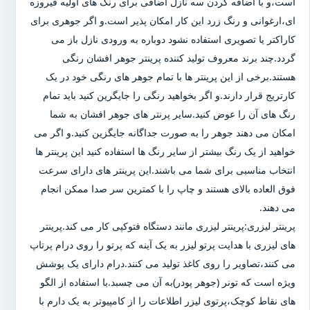
است،و با اضافه کردن سه نازل اضافی برای رنگ های اولیه فیروزه
ای،ارغوانی و رنگ زرد این کار امکان پذیر است.و اگر جوهری برای
کاراکتر یا تصویری استفاده نشود دوباره به ورودی نازل باز می
گردد.چند برند معروف تولید کننده پرینتر جوهر افشان رنگی
هستند.برخی از این پرینتر ها با تمام جوهر های رنگی خود در یک
کارتریج قرار دارند.و اگر بخواهید رنگی را جایگرین کنید باید تمام
رنگ های آن را عوض کنید.سایر پرنتر های جوهر افشان به شما
امکان می دهند جوهر را به صورت جداگانه جایگزین کنید.و اگر می
خواهید از یک رنگ بیشتر از سایر رنگ ها استفاده کنید این پرینتر ها
انتخاب مناسبی برای شما می باشند.این پرینتر های دارای سرعت
فوق العاده بالای هستند و چاپ را با کمترین سر صدا ممکن انجام
می دهند.
پرینتر لیزری:پرینتر لیزری مانند دستگاه فتوکپی کار می کند.پرینتر
های لیزری با هدایت پرتو لیزر به یک آینه که پرتو را روی درام پرتاپ
می کنند،تصاویر را روی کاغذ تولید می کنند.درام دارای یک پوشش
ویژه است که تونر (جوهر پودر)به آن می چسبد.با استفاده از الگو
های نقاط کوچک،پرتوی لیزر اطلاعات را از کامپیوتر به یک دارم با