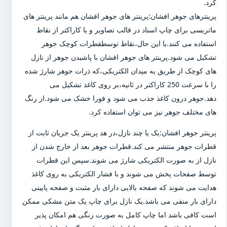
کرد.
پرینترهای جوهر افشان:پرینتر های جوهر افشان هم مانند پرینتر های
ماتریسی برای چاپ اسناد در قالب تصاویر و یا کاراکتر از نقاط
استفاده می کنند.با این حال،نقاط توسطقطرات کوچک جوهر
تشکیل می شود.پرینتر های جوهر افشان با پاشیدن جوهر از نازل
های کوچک از طریق یه میدان الکتریکی،که ذرات جوهر شارژ شده
را با سرعت 250 کاراکتر در ثانیه،بر روی کاغذ تشکیل می
دهد.جوهر درون کاغذ جذب می شود و فورا خشک می شود.از رنگ
های مختلف جوهر نیز می توان استفاده کرد.
پرینتر جوهر افشان:یک یا چند نازل،در هد پرینتر یک جریان ثابت از
قطرات جوهر منتشر می کند.قطرات جوهر بعد از خارج شدن از
نازل از به صورت الکتریکی شارژ می شوند.سپس این قطرات
توسط صفحات پخش می شوند و با فشار الکتریکی به روی کاغذ
هدایت می شوند که صفحه بالایی دارای بار مثبت و صفحه پایینی
دارای بار منفی می باشد.یک نازل برای چاپ یک متن مشکی ممکن
است کافی باشد اما چاپ کامل به صورت رنگی هم امکان پذیر