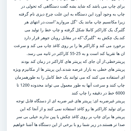
برای چاپ می باشد که شاید بشه گفت دستگاهی که تحولی در
چاپ به وجود آورد این دستگاه به این علت چرخ دیزی نام گرفته
زیرا مکانسیم چاپ مانند یک "گل مروارید"است.در انتهای هر
گلبرگ یک کاراکتر کاملا شکل گرفته و چاپ خط را تولید می
کند.یک چکش به "گلبرگ"که در مقابل روبان جوهر قرار دارد
برخورد می کند و کاراکتر ها را بر روی کاغذ چاپ می کند و سرعت
ان ها تقریبا کند است و به 25-55 کاراکتر در ثانیه می رسد.
پرینترخطی:از آن جای که پرینتر های کاراکتر در زمان کند بودند
پرینتر های خطی به بازار عرضه شدند.این پرینتر ها از مکانیزم ویژه
ای استفاده می کنند که می توانند یک خط کامل را به طورهمزمان
چاپ کنند و سرعت آنها به طور معمول می تواند محدوده 1200 تا
6000 خط در دقیقه را چاپ کنند
پرینتر غیرضربه ای: پرینتر های غیر ضربه ای از دستگاه قابل توجه
برای تولید کاراکتر ها رو کاغذ استفاده نمی کنند و از آنجا که این
پرینتر ها برای چاپ بر روی کاغذ چکش یا پین ندارند خیلی بی سر
صدا تر هستند.در زیر شما رو با برخی از این دستگاه ها آشنا خواهیم