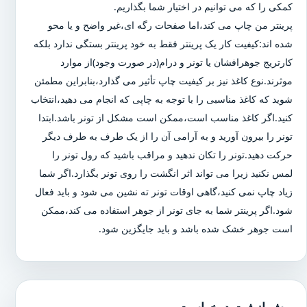
کمکی را که می توانیم در اختیار شما بگذاریم.
پرینتر من چاپ می کند،اما صفحات رگه ای،غیر واضح و یا محو
شده اند:کیفیت کار یک پرینتر فقط به خود پرینتر بستگی ندارد بلکه
کارتریج جوهرافشان یا تونر و درام(در صورت وجود)از موارد
موثرند.نوع کاغذ نیز بر کیفیت چاپ تأثیر می گذارد،بنابراین مطمئن
شوید که کاغذ مناسبی را با توجه به چاپی که انجام می دهید،انتخاب
کنید.اگر کاغذ مناسب است،ممکن است مشکل از تونر باشد.ابتدا
تونر را بیرون آورید و به آرامی آن را از یک طرف به طرف دیگر
حرکت دهید.تونر را تکان ندهید و مراقب باشید که رول تونر را
لمس نکنید زیرا می تواند اثر انگشت را روی تونر بگذارد.اگر شما
زیاد چاپ نمی کنید،گاهی اوقات تونر ته نشین می شود و باید فعال
شود.اگر پرینتر شما به جای تونر از جوهر استفاده می کند،ممکن
است جوهر خشک شده باشد و باید جایگزین شود.
پیش از ثبت درخواست