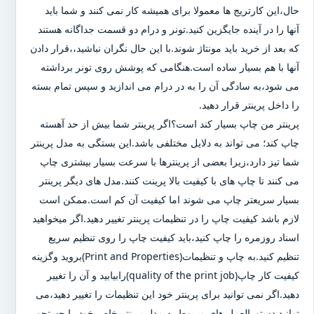
حال،این کارتریج ها معمولا برای همیشه کار نمی کنند و شما باید
آنها را در آینده جایگزین کنید.تونر و درام دو قسمت جداگانه هستند
که بعد از خرید باید مونتاژ شوند.با این حال نگران نباشید،،قرار دادن
آنها با هم بسیار ساده است.هنگامی که پوشش روی تونر برداشته
می شود،به سادگی آن را به در درام می اندازید و سپس تمام بسته
را داخل پرینتر قرار دهید.
پرینتر من چاپ بسیار کند است؟اگر پرینتر شما بیش از حد آهسته
چاپ کند؛ می تواند به دلایل مختلفی باشد.این بستگی به مدل پرینتر
شما تیز دارد،زیرا بعضی از پرینترها با سرعت بسیار بیشتری چاپ
می کنند تا چاپ های با کیفیت بالا پرینت کنند.مدل های دیگر پرینتر
بسیار سریعتر چاپ می شوند اما کیفیت آن کم است.ممکن است
لازم باشد کیفیت چاپ را در تنظیمات پرینتر تغییر دهید.اگر میخواهید
اسناد روزمره را چاپ کنید،باید کیفیت چاپ را روی تنظیم سریع
تنظیم کنید.به چاپ و تنظیمات(Print and Properties)بروید وگزینه
کیفیت کار چاپ(quality of the print job)رابیابید و آن را تغییر
دهید.اگر نمی توانید برای پرینتر خود این تنظیمات را تغییر دهید،می
توانید دستورالعمل های مربوط به مدل پرینتر خاص خود را جستجو