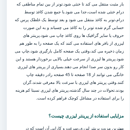
بار مثبت منتقل می کند تا خنثی شود.تونر از بین تمام مناطقی که
درام خنثی شده است،جدا می شود.با جمع شدن کاغذ توسط
درام،تونر به کاغذ منتقل می شود و بعد توسط یک غلطک پرس که
حسابی گرم شده تونر را به کاغذ می چسباند و به این صورت
حروف یا سایر گرافیک ها روی کاغذ چاپ می شود.پرینتر های
لیزری از بافر های استفاده می کنند که یک صفحه را به طور هم
زمان ذخیره می کند،وقتی یک صفحه کامل بارگیری شود،چاپ می
شود.پرینتر ها لیزری از سرعت خیلی بالایی برخوردار هستند و این
کار رو بدون سر صدا انجام می دهند.بسیاری از پرینتر های لیزری
خانگی می توانند از 18 صفحه تا 45 صفحه رادر دقیقه چاپ
کنند.وقتی پرینتر های لیزری با سرعت بالا معرفی شدند،گران
بودند.تحولات در چند سال گذشته،پرینتر های لیزری نسبتا کم هزینه
را برای استفاده در مشاغل کوچک فراهم کرده است.
مزایایی استفاده از پرینتر لیزری چیست؟
مهترین مزیت پرینتر لیزری،سرعت و کارایی آن است که در