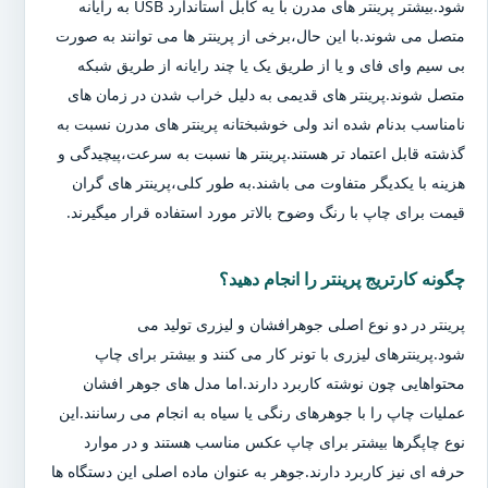
شود.بیشتر پرینتر های مدرن با یه کابل استاندارد USB به رایانه
متصل می شوند.با این حال،برخی از پرینتر ها می توانند به صورت
بی سیم وای فای و یا از طریق یک یا چند رایانه از طریق شبکه
متصل شوند.پرینتر های قدیمی به دلیل خراب شدن در زمان های
نامناسب بدنام شده اند ولی خوشبختانه پرینتر های مدرن نسبت به
گذشته قابل اعتماد تر هستند.پرینتر ها نسبت به سرعت،پیچیدگی و
هزینه با یکدیگر متفاوت می باشند.به طور کلی،پرینتر های گران
قیمت برای چاپ با رنگ وضوح بالاتر مورد استفاده قرار میگیرند.
چگونه کارتریج پرینتر را انجام دهید؟
پرینتر در دو نوع اصلی جوهرافشان و لیزری تولید می
شود.پرینترهای لیزری با تونر کار می کنند و بیشتر برای چاپ
محتواهایی چون نوشته کاربرد دارند.اما مدل های جوهر افشان
عملیات چاپ را با جوهرهای رنگی یا سیاه به انجام می رسانند.این
نوع چاپگرها بیشتر برای چاپ عکس مناسب هستند و در موارد
حرفه ای نیز کاربرد دارند.جوهر به عنوان ماده اصلی این دستگاه ها