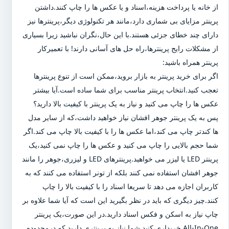
از خانه یا پرداخت هزینه،اسناد و یا عکس ها را چاپ کنند.داشتن
پرینتر مزایای بی شماری دارد،مانند هر تکنولوژی دیگر،پرینترها نیز
دارای چند خطای جزئی هستند.با این حال،نگران نباشید زیرا بسیاری
از مشکلات رایج پرینترها،راه حل های آسانی دارند! با تعمیرکار
پرینتر همراه باشید:
اگر برای خرید پرینتر به بازار بروید،ممکن است از تنوع پرینترها
تعجب کنید.انتخاب پرینتر مناسب برای شما ساده است.آیا بیشتر
عکس ها را چاپ می کنید و نیاز به یک پرینتر با کیفیت بالا دارید؟
پس به یک پرینتر جوهر افشان نیاز خواهید داشت،که از سایر مدل
ها کندتر چاپ می کند،اما عکس ها را با کیفیت بالا چاپ می کند.اگر
شما حجم بالایی را چاپ می کنید و عکس ها را چاپ نمی کنید،یک
پرینتر LED یا لیزر می خواهید.پرینترهای LED و لیزری،جوهر را مانند
جوهر افشان استفاده نمی کنند بلکه از تونر استفاده می کنند که به
کاربران اجازه می دهد تا سریعا اسناد را با کیفیت بالا را چاپ
کنند.چیز دیگری که باید در نظر بگیرید این است که آیا شما علاوه بر
چاپ نیاز به اسکن و فکس اسناد دارید.در این صورت،یک پرینتر
All-In-One خریداری کنید.شما نیاز به پرینتری دارید که درمحدوده