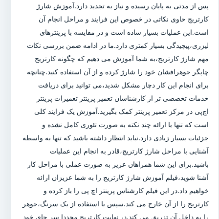
پس از مدتی به پایان رسیده و نیاز به تجدید دارد.آموزش شارژ
کارتریج حاوی نکاتی در خصوص این فرایند و مراحل انجام آن
است.این عملیات بسیار ساده است و در مقایسه با پرینترهای
لیزری،پیچیدگی بسیار کمتری دارد.ما در ادامه ضمن بررسی نکات
مهم شارژ کارتریج،به شما آموزش می دهیم که چگونه کارتریج
چاپگر جوهرافشان خود را شارژ کرده و از آن استفاده کنید.چنانچه
برای انجام این کار دچار مشکل شدید،می توانید برای دریافت
خدمات تخصصی تر از کارشناسان تعمیر پرینتر تعمیرات پرینتر
اچ‌پی در مرکز تعمیر پرینتر کمک بگیرید.آموزش یک فرایند کلی
است که تنها با ارائه چند نکته به صورت تئوری کامل نشده و
جزئیات بسیار زیادی دارد.نباید انتظار داشته باشید که تنها به واسطه
آشنایی با مراحل شارژ کارتریج،قادر به انجام این عملیات
باشید.برای این شما همراهان عزیز به صورت عملی با مراحل کار
آشنا شوید،فیلم آموزش شارژ کارتریج را به شما عزیزان ارائه
خواهیم داد.در این فیلم کارشناس پرینتر اچ پی را باز کرده و
کارتریج را از آن خارج می کند.سپس با استفاده از یک سرنگ،جوهر
را به داخل آن تزریق می کند.در نهایت کارتریج مجددا سر جای خود