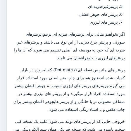
پرینترغیرضربه ای
پرینتر های جوهر افشان
پرینتر های لیزری
اگر بخواهیم مثالی برای پرینترهای ضربه ای بزنیم،پرینترهای
سوزنی و پرینتر چرخ دیزنی از این نوع می باشند و پرینترهای غیر
ضربه ای که خود به دودسته ای اصلی تقسیم می شوند که آن ها را
پرینترهای لیزری یا جوهرافشان می نامند.
پرینتر های ماتریس نقطه ای (Dot-matrix)،که امروزه در بازار
کمیاب شده اند،هنوز هم برای چاپ متن اصلی مورد استفاده قرار
می گیرند.پرینترهای پرینتر های لیزری نسبت به جوهر افشان بیشتر
مورد استفاده افراد قرار میگیرند و از پرینتر های لیزری بیشتر در
مشاغل معمولی تر یا خانگی و از پرینتر هایجوهر افشان بیشتر برای
چاپ عکس و یا اسناد رنگی استفاده می شود.
خروجی چاپی که از پرینتر های تولید می شود اغلب یک نسخه کپی
سخت نامیده می شود،که نسخه فیزیکی همان سند الکترونیکی می