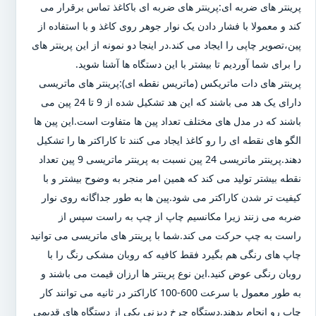
پرینتر های ضربه ای:پرینتر های ضربه ای باکاغذ تماس برقرار می
کند و معمولا با فشار دادن یک نوار جوهر روی کاغذ و با استفاده از
پین،تصویر چاپی را ایجاد می کند.در اینجا دو نمونه از این پرینتر های
را برای شما آوردیم تا بیشتر با این دستگاه ها آشنا شوید.
پرینتر های دات ماتریکس (ماتریس نقطه ای):پرینتر های ماتریسی
دارای یک هد می باشند که این هد تشکیل شده از 9 تا 24 پین می
باشند که در مدل های مختلف تعداد پین ها متفاوت است.این پین ها
الگو های نقطه ای را رو کاغذ ایجاد می کنند تا کاراکتر ها را تشکیل
دهند.پرینتر ماتریسی 24 پین نسبت به پرینتر ماتریسی 9 پین تعداد
نقطه بیشتر تولید می کند که همین امر منجر به وضوح بیشتر و با
کیفیت تر شدن کاراکتر می شود.پین ها به طور جداگانه روی نوار
ضربه می زنند زیرا مکانسیم چاپ از چپ به راست سپس از
راست به چپ حرکت می کند.شما با پرینتر های ماتریسی می توانید
چاپ های رنگی هم بگیرد فقط کافیه که روبان مشکی رنگ را با
روبان رنگی عوض کنید.این نوع پرینتر ها ارزان قیمت می باشند و
به طور معمول با سرعت 600-100 کاراکتر در ثانیه می توانند کار
چاپ رو انجام بدهند.دستگاه چرخ دیزنی یکی از دستگاه های قدیمی