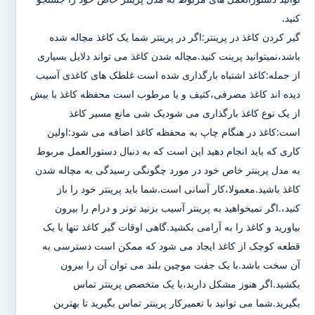
کنید.
گیر کردن کاغذ در پرینتر:اگر در پرینتر شما یک کاغذ مچاله شده
باشد،نمیتوانید پرینت کنید.مچاله شدن کاغذ می تواند دلایل بسیاری
از جمله:کاغذ اشتباه بارگذاری شده است غلطک های کاغذی آسیب
دیده اند کاغذ مصرفی،کثیف و یا مرطوب است محفظه کاغذ با بیش
از یک نوع کاغذ بارگذاری می شودیک شی مانع مسیر کاغذ
است:کاغذ در هنگام چاپ به محفظه کاغذ اضافه می شود:اولین
کاری که باید انجام دهید این است که به دنبال دستورالعمل مربوط
به مدل پرینتر خاص خود در مورد چگونگی رسیدگی به مچاله شدن
کاغذ باشید.معمولا،کار آسانی است.شما باید پرینتر خود را باز
کنید،.اگر نمیخواهید به پرینتر آسیب بزنید تونر و درام را بیرون
بیاورید و کاغذ را به آرامی بکشید.گاهی اوقات گیر کاغذ تنها با یک
قطعه کوچک از کاغذ ایجاد می شود که ممکن است دسترسی به
آن سخت باشد.با یک جفت موچین بلند می توان آن را بیرون
بکشید.اگر هنوز مشکل دارید،با یک متخصص پرینتر تماس
بگیرید.شما می توانید با تعمیرکار پرینتر تماس بگیرید تا بهترین