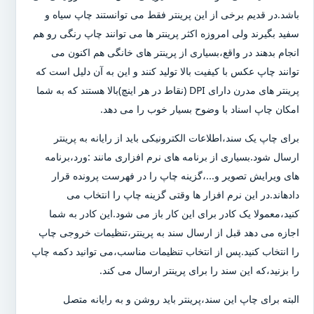
باشد.در قدیم برخی از این پرینتر فقط می توانستند چاپ سیاه و
سفید بگیرند ولی امروزه اکثر پرینتر ها می توانند چاپ رنگی رو هم
انجام بدهند در واقع،بسیاری از پرینتر های خانگی هم اکنون می
توانند چاپ عکس با کیفیت بالا تولید کنند و این به آن دلیل است که
پرینتر های مدرن دارای DPI (نقاط در هر اینچ)بالا هستند که به شما
امکان چاپ اسناد با وضوح بسیار خوب را می دهد.
برای چاپ یک سند،اطلاعات الکترونیکی باید از رایانه به پرینتر
ارسال شود.بسیاری از برنامه های نرم افزاری مانند :ورد،برنامه
های ویرایش تصویر و...،گزینه چاپ را در فهرست پرونده قرار
دادهاند.در این نرم افزار ها وقتی گزینه چاپ را انتخاب می
کنید،معمولا یک کادر برای این کار باز می شود.این کادر به شما
اجازه می دهد قبل از ارسال سند به پرینتر،تنظیمات خروجی چاپ
را انتخاب کنید.پس از انتخاب تنظیمات مناسب،می توانید دکمه چاپ
را بزنید،که این سند را برای پرینتر ارسال می کند.
البته برای چاپ این سند،پرینتر باید روشن و به رایانه متصل