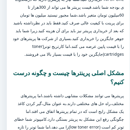
ی بودجه شما باشد.قیمت پرینتر ها می تواند از 300هزار تا
60میلیون تومان متغیر باشد،شما مجبور نیستید میلیون ها تومان
برای پرینت با کیفیت عالی صرف کنید.فقط باید در نظرداشته باشید
که بعد از خریداری پرینتر نیز باید برای آن هزینه کنید.زیرا شما باید
جوهر جایگزین را خریداری کنید.بسیاری از شرکت ها پرینترهای خود
را با قیمت پایین عرضه می کنند،اما کارتریج تونر(toner
cartridges)جایگزین خود را با قیمت بسیار بالا می فروشند.
مشکل اصلی پرینترها چیست و چگونه درست
کنیم؟
پرینترها می توانند مشکلات مشابهی داشته باشند،اما پرینترهای
مختلف،راه حل های مختلفی دارند.به عنوان مثال،گیر کردن کاغذ
یک مشکل رایج است که در تمام پرینترها اتفاق می افتد.اما
چگونگی رفع این مشکل به پرینتر بستگی دارد.کامپیوتر شما خطای
تونر کم است (low toner error)را می دهد،اما شما تونر را تازه