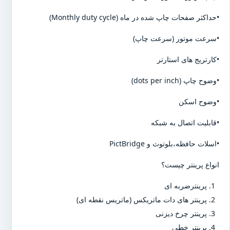
•حداکثر صفحات چاپ شده در ماه (Monthly duty cycle)
•سرعت موتور (سرعت چاپ)
•کارتریج های استارتر
•وضوح چاپ (dots per inch)
•وضوح اسکن
•قابلیت اتصال به شبکه
•اسلات حافظه،بلوتوث و PictBridge
انواع پرینتر چیست؟
پرینترضربه ای
پرینتر های دات ماتریکس (ماتریس نقطه ای)
پرینتر چرخ دیزنی
پرینتر خطی