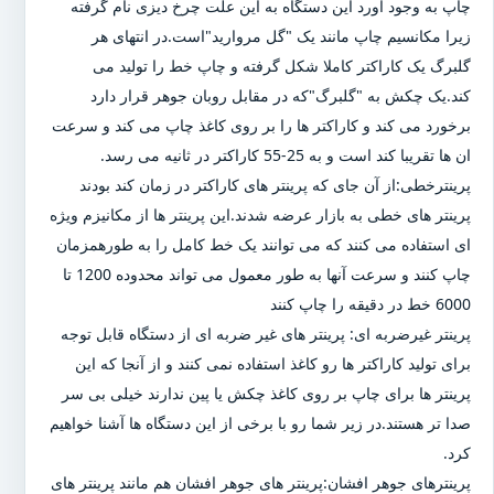
چاپ به وجود آورد این دستگاه به این علت چرخ دیزی نام گرفته
زیرا مکانسیم چاپ مانند یک "گل مروارید"است.در انتهای هر
گلبرگ یک کاراکتر کاملا شکل گرفته و چاپ خط را تولید می
کند.یک چکش به "گلبرگ"که در مقابل روبان جوهر قرار دارد
برخورد می کند و کاراکتر ها را بر روی کاغذ چاپ می کند و سرعت
ان ها تقریبا کند است و به 25-55 کاراکتر در ثانیه می رسد.
پرینترخطی:از آن جای که پرینتر های کاراکتر در زمان کند بودند
پرینتر های خطی به بازار عرضه شدند.این پرینتر ها از مکانیزم ویژه
ای استفاده می کنند که می توانند یک خط کامل را به طورهمزمان
چاپ کنند و سرعت آنها به طور معمول می تواند محدوده 1200 تا
6000 خط در دقیقه را چاپ کنند
پرینتر غیرضربه ای: پرینتر های غیر ضربه ای از دستگاه قابل توجه
برای تولید کاراکتر ها رو کاغذ استفاده نمی کنند و از آنجا که این
پرینتر ها برای چاپ بر روی کاغذ چکش یا پین ندارند خیلی بی سر
صدا تر هستند.در زیر شما رو با برخی از این دستگاه ها آشنا خواهیم
کرد.
پرینترهای جوهر افشان:پرینتر های جوهر افشان هم مانند پرینتر های