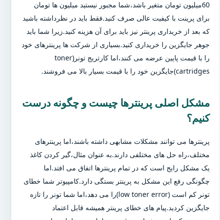
60میلیون تومان متغیر باشد،شما مجبور نیستید میلیون ها تومان
برای پرینت با کیفیت عالی صرف کنید.فقط باید در نظرداشته باشید
که بعد از خریداری پرینتر نیز باید برای آن هزینه کنید.زیرا شما باید
جوهر جایگزین را خریداری کنید.بسیاری از شرکت ها پرینترهای خود
را با قیمت پایین عرضه می کنند،اما کارتریج تونر(toner
cartridges)جایگزین خود را با قیمت بسیار بالا می فروشند.
مشکل اصلی پرینترها چیست و چگونه درست
کنیم؟
پرینترها می توانند مشکلات مشابهی داشته باشند،اما پرینترهای
مختلف،راه حل های مختلفی دارند.به عنوان مثال،گیر کردن کاغذ
یک مشکل رایج است که در تمام پرینترها اتفاق می افتد.اما
چگونگی رفع این مشکل به پرینتر بستگی دارد.کامپیوتر شما خطای
تونر کم است (low toner error)را می دهد،اما شما تونر را تازه
جایگزین کردید.پیام های خطای پرینتر همیشه قابل اعتماد