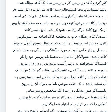
گیر کردن کاغذ در پرینتر:اگر در پرینتر شما یک کاغذ مچاله شده
باشد،نمیتوانید پرینت کنید.مچاله شدن کاغذ می تواند دلایل بسیاری
از جمله:کاغذ اشتباه بارگذاری شده است غلطک های کاغذی آسیب
دیده اند کاغذ مصرفی،کثیف و یا مرطوب است محفظه کاغذ با بیش
از یک نوع کاغذ بارگذاری می شودیک شی مانع مسیر کاغذ
است:کاغذ در هنگام چاپ به محفظه کاغذ اضافه می شود:اولین
کاری که باید انجام دهید این است که به دنبال دستورالعمل مربوط
به مدل پرینتر خاص خود در مورد چگونگی رسیدگی به مچاله شدن
کاغذ باشید.معمولا،کار آسانی است.شما باید پرینتر خود را باز
کنید،.اگر نمیخواهید به پرینتر آسیب بزنید تونر و درام را بیرون
بیاورید و کاغذ را به آرامی بکشید.گاهی اوقات گیر کاغذ تنها با یک
قطعه کوچک از کاغذ ایجاد می شود که ممکن است دسترسی به
آن سخت باشد.با یک جفت موچین بلند می توان آن را بیرون
بکشید.اگر هنوز مشکل دارید،با یک متخصص پرینتر تماس
بگیرید.شما می توانید با تعمیرکار پرینتر تماس بگیرید تا بهترین
کمکی را که می توانیم در اختیار شما بگذاریم.
پرینتر من چاپ می کند،اما صفحات رگه ای،غیر واضح و یا محو