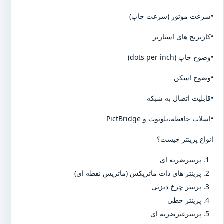
•سرعت موتور (سرعت چاپ)
•کارتریج های استارتر
•وضوح چاپ (dots per inch)
•وضوح اسکن
•قابلیت اتصال به شبکه
•اسلات حافظه،بلوتوث و PictBridge
انواع پرینتر چیست؟
پرینترضربه ای
پرینتر های دات ماتریکس (ماتریس نقطه ای)
پرینتر چرخ دیزنی
پرینتر خطی
پرینترغیرضربه ای