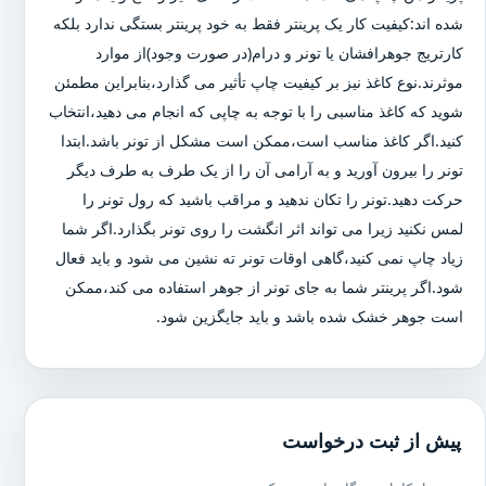
شده اند:کیفیت کار یک پرینتر فقط به خود پرینتر بستگی ندارد بلکه
کارتریج جوهرافشان یا تونر و درام(در صورت وجود)از موارد
موثرند.نوع کاغذ نیز بر کیفیت چاپ تأثیر می گذارد،بنابراین مطمئن
شوید که کاغذ مناسبی را با توجه به چاپی که انجام می دهید،انتخاب
کنید.اگر کاغذ مناسب است،ممکن است مشکل از تونر باشد.ابتدا
تونر را بیرون آورید و به آرامی آن را از یک طرف به طرف دیگر
حرکت دهید.تونر را تکان ندهید و مراقب باشید که رول تونر را
لمس نکنید زیرا می تواند اثر انگشت را روی تونر بگذارد.اگر شما
زیاد چاپ نمی کنید،گاهی اوقات تونر ته نشین می شود و باید فعال
شود.اگر پرینتر شما به جای تونر از جوهر استفاده می کند،ممکن
است جوهر خشک شده باشد و باید جایگزین شود.
پیش از ثبت درخواست