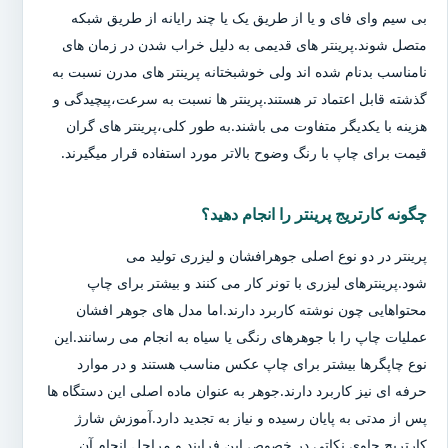
بی سیم وای فای و یا از طریق یک یا چند رایانه از طریق شبکه
متصل شوند.پرینتر های قدیمی به دلیل خراب شدن در زمان های
نامناسب بدنام شده اند ولی خوشبختانه پرینتر های مدرن نسبت به
گذشته قابل اعتماد تر هستند.پرینتر ها نسبت به سرعت،پیچیدگی و
هزینه با یکدیگر متفاوت می باشند.به طور کلی،پرینتر های گران
قیمت برای چاپ با رنگ وضوح بالاتر مورد استفاده قرار میگیرند.
چگونه کارتریج پرینتر را انجام دهید؟
پرینتر در دو نوع اصلی جوهرافشان و لیزری تولید می
شود.پرینترهای لیزری با تونر کار می کنند و بیشتر برای چاپ
محتواهایی چون نوشته کاربرد دارند.اما مدل های جوهر افشان
عملیات چاپ را با جوهرهای رنگی یا سیاه به انجام می رسانند.این
نوع چاپگرها بیشتر برای چاپ عکس مناسب هستند و در موارد
حرفه ای نیز کاربرد دارند.جوهر به عنوان ماده اصلی این دستگاه ها
پس از مدتی به پایان رسیده و نیاز به تجدید دارد.آموزش شارژ
کارتریج حاوی نکاتی در خصوص این فرایند و مراحل انجام آن