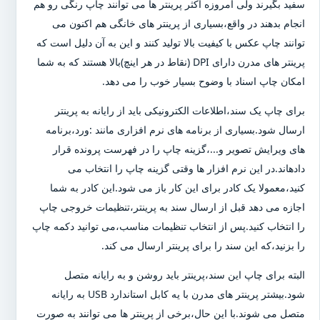
سفید بگیرند ولی امروزه اکثر پرینتر ها می توانند چاپ رنگی رو هم
انجام بدهند در واقع،بسیاری از پرینتر های خانگی هم اکنون می
توانند چاپ عکس با کیفیت بالا تولید کنند و این به آن دلیل است که
پرینتر های مدرن دارای DPI (نقاط در هر اینچ)بالا هستند که به شما
امکان چاپ اسناد با وضوح بسیار خوب را می دهد.
برای چاپ یک سند،اطلاعات الکترونیکی باید از رایانه به پرینتر
ارسال شود.بسیاری از برنامه های نرم افزاری مانند :ورد،برنامه
های ویرایش تصویر و...،گزینه چاپ را در فهرست پرونده قرار
دادهاند.در این نرم افزار ها وقتی گزینه چاپ را انتخاب می
کنید،معمولا یک کادر برای این کار باز می شود.این کادر به شما
اجازه می دهد قبل از ارسال سند به پرینتر،تنظیمات خروجی چاپ
را انتخاب کنید.پس از انتخاب تنظیمات مناسب،می توانید دکمه چاپ
را بزنید،که این سند را برای پرینتر ارسال می کند.
البته برای چاپ این سند،پرینتر باید روشن و به رایانه متصل
شود.بیشتر پرینتر های مدرن با یه کابل استاندارد USB به رایانه
متصل می شوند.با این حال،برخی از پرینتر ها می توانند به صورت