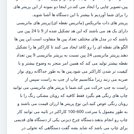
پین،تصویر چاپی را ایجاد می کند.در اینجا دو نمونه از این پرینتر های
را برای شما آوردیم تا بیشتر با این دستگاه ها آشنا شوید.
پرینتر های دات ماتریکس (ماتریس نقطه ای):پرینتر های ماتریسی
دارای یک هد می باشند که این هد تشکیل شده از 9 تا 24 پین می
باشند که در مدل های مختلف تعداد پین ها متفاوت است.این پین ها
الگو های نقطه ای را رو کاغذ ایجاد می کنند تا کاراکتر ها را تشکیل
دهند.پرینتر ماتریسی 24 پین نسبت به پرینتر ماتریسی 9 پین تعداد
نقطه بیشتر تولید می کند که همین امر منجر به وضوح بیشتر و با
کیفیت تر شدن کاراکتر می شود.پین ها به طور جداگانه روی نوار
ضربه می زنند زیرا مکانسیم چاپ از چپ به راست سپس از
راست به چپ حرکت می کند.شما با پرینتر های ماتریسی می توانید
چاپ های رنگی هم بگیرد فقط کافیه که روبان مشکی رنگ را با
روبان رنگی عوض کنید.این نوع پرینتر ها ارزان قیمت می باشند و
به طور معمول با سرعت 600-100 کاراکتر در ثانیه می توانند کار
چاپ رو انجام بدهند.دستگاه چرخ دیزنی یکی از دستگاه های قدیمی
برای چاپ می باشد که شاید بشه گفت دستگاهی که تحولی در