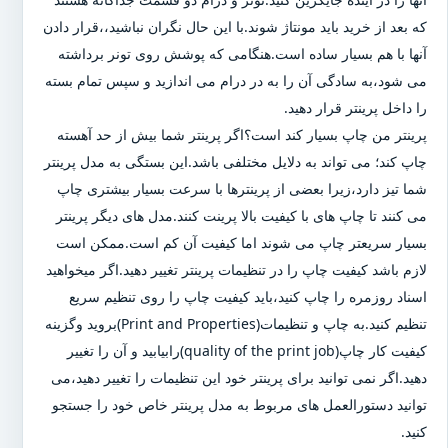
که بعد از خرید باید مونتاژ شوند.با این حال نگران نباشید،،قرار دادن
آنها با هم بسیار ساده است.هنگامی که پوشش روی تونر برداشته
می شود،به سادگی آن را به در درام می اندازید و سپس تمام بسته
را داخل پرینتر قرار دهید.
پرینتر من چاپ بسیار کند است؟اگر پرینتر شما بیش از حد آهسته
چاپ کند؛ می تواند به دلایل مختلفی باشد.این بستگی به مدل پرینتر
شما تیز دارد،زیرا بعضی از پرینترها با سرعت بسیار بیشتری چاپ
می کنند تا چاپ های با کیفیت بالا پرینت کنند.مدل های دیگر پرینتر
بسیار سریعتر چاپ می شوند اما کیفیت آن کم است.ممکن است
لازم باشد کیفیت چاپ را در تنظیمات پرینتر تغییر دهید.اگر میخواهید
اسناد روزمره را چاپ کنید،باید کیفیت چاپ را روی تنظیم سریع
تنظیم کنید.به چاپ و تنظیمات(Print and Properties)بروید وگزینه
کیفیت کار چاپ(quality of the print job)رابیابید و آن را تغییر
دهید.اگر نمی توانید برای پرینتر خود این تنظیمات را تغییر دهید،می
توانید دستورالعمل های مربوط به مدل پرینتر خاص خود را جستجو
کنید.