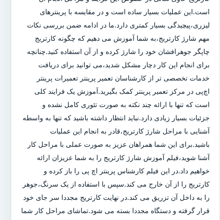
است.این عملیات بسیار ساده است و در مقایسه با پرینترهای
لیزری،پیچیدگی بسیار کمتری دارد.ما در ادامه ضمن بررسی نکات
مهم شارژ کارتریج،به شما آموزش می دهیم که چگونه کارتریج
چاپگر جوهرافشان خود را شارژ کرده و از آن استفاده کنید.چنانچه
برای انجام این کار دچار مشکل شدید،می توانید برای دریافت
خدمات تخصصی تر از کارشناسان تعمیر پرینتر تعمیرات پرینتر
اچ‌پی در مرکز تعمیر پرینتر کمک بگیرید.آموزش یک فرایند کلی
است که تنها با ارائه چند نکته به صورت تئوری کامل نشده و
جزئیات بسیار زیادی دارد.نباید انتظار داشته باشید که تنها به واسطه
آشنایی با مراحل شارژ کارتریج،قادر به انجام این عملیات
باشید.برای این شما همراهان عزیز به صورت عملی با مراحل کار
آشنا شوید،فیلم آموزش شارژ کارتریج را به شما عزیزان ارائه
خواهیم داد.در این فیلم کارشناس پرینتر اچ پی را باز کرده و
کارتریج را از آن خارج می کند.سپس با استفاده از یک سرنگ،جوهر
را به داخل آن تزریق می کند.در نهایت کارتریج مجددا سر جای خود
قرار گرفته و دستگاه مجددا بسته می شود.تماشای مراحل کار شما