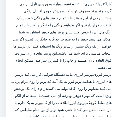
کاراکتر یا تصویری استفاده نشود دوباره به ورودی نازل باز می
گردد.چند برند معروف تولید کننده پرینتر جوهر افشان رنگی
هستند.برخی از این پرینتر ها با تمام جوهر های رنگی خود در یک
کارتریج قرار دارند.و اگر بخواهید رنگی را جایگرین کنید باید تمام
رنگ های آن را عوض کنید.سایر پرنتر های جوهر افشان به شما
امکان می دهند جوهر را به صورت جداگانه جایگزین کنید.و اگر می
خواهید از یک رنگ بیشتر از سایر رنگ ها استفاده کنید این پرینتر ها
انتخاب مناسبی برای شما می باشند.این پرینتر های دارای سرعت
فوق العاده بالای هستند و چاپ را با کمترین سر صدا ممکن انجام
می دهند.
پرینتر لیزری:پرینتر لیزری مانند دستگاه فتوکپی کار می کند.پرینتر
های لیزری با هدایت پرتو لیزر به یک آینه که پرتو را روی درام پرتاپ
می کنند،تصاویر را روی کاغذ تولید می کنند.درام دارای یک پوشش
ویژه است که تونر (جوهر پودر)به آن می چسبد.با استفاده از الگو
های نقاط کوچک،پرتوی لیزر اطلاعات را از کامپیوتر به یک دارم با
بار مثبت منتقل می کند تا خنثی شود.تونر از بین تمام مناطقی که
درام خنثی شده است،جدا می شود.با جمع شدن کاغذ توسط