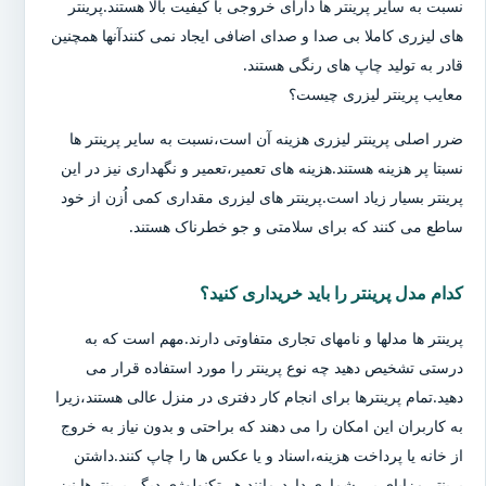
نسبت به سایر پرینتر ها دارای خروجی با کیفیت بالا هستند.پرینتر
های لیزری کاملا بی صدا و صدای اضافی ایجاد نمی کنندآنها همچنین
قادر به تولید چاپ های رنگی هستند.
معایب پرینتر لیزری چیست؟
ضرر اصلی پرینتر لیزری هزینه آن است،نسبت به سایر پرینتر ها
نسبتا پر هزینه هستند.هزینه های تعمیر،تعمیر و نگهداری نیز در این
پرینتر بسیار زیاد است.پرینتر های لیزری مقداری کمی اُزن از خود
ساطع می کنند که برای سلامتی و جو خطرناک هستند.
کدام مدل پرینتر را باید خریداری کنید؟
پرینتر ها مدلها و نامهای تجاری متفاوتی دارند.مهم است که به
درستی تشخیص دهید چه نوع پرینتر را مورد استفاده قرار می
دهید.تمام پرینترها برای انجام کار دفتری در منزل عالی هستند،زیرا
به کاربران این امکان را می دهند که براحتی و بدون نیاز به خروج
از خانه یا پرداخت هزینه،اسناد و یا عکس ها را چاپ کنند.داشتن
پرینتر مزایای بی شماری دارد،مانند هر تکنولوژی دیگر،پرینترها نیز