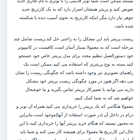
نیستند.ممکن است شما تونر قدیمی را با تونری با نام تجاری جدید
تعویض کنید و پرینتر همچنان اصرار دارد که به یک کارتریج جدید
جوهر نیاز دارد.مگر اینکه کارتریج به نحوی آسیب دیده یا شکسته
شده باشد،
ریست پرینتر باید این مشکل را به راحتی حل کند.ریست شامل چند
مرحله است که به معمولا بسیار آسان است.کافیست در کامپیوتر
خود دستورالعمل تنظیم مجدد برای مدل پرینتر خاص خود جستجو
کنید.بسته به نوع پرینتری که استفاده می کنید،ممکن است یک
راهنمای تصویری نیز وجود داشته باشد که چگونگی ریست را نشان
می دهد.اگر هنوز در مورد چگونگی ریست پرینتر خود مشکل
دارید،می توانید با تعمیرکار پرینتر تماس بگیرید و ما خوشحال
خواهیم شد که به شما کمک کنیم.
معمولا هنگامی که یک پرینتر را خریداری می کنید،همراه آن تونر و
درام در داخل آن (در صورت استفاده از آنها)موجود است.بنابراین
نه،مجبور نیستید که هنگام خرید پرینتر آنها را خریداری کنید.با این
حال،این کارتریج ها معمولا برای همیشه کار نمی کنند و شما باید
آنها را در آینده جایگزین کنید.تونر و درام دو قسمت جداگانه هستند