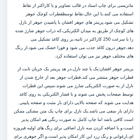
ماتریسی برای چاپ اسناد در قالب تصاویر و یا کاراکتر از نقاط
استفاده می کنند.با این حال،نقاط توسطقطرات کوچک جوهر
تشکیل می شود.پرینتر های جوهر افشان با پاشیدن جوهر از نازل
های کوچک از طریق یه میدان الکتریکی،که ذرات جوهر شارژ شده
را با سرعت 250 کاراکتر در ثانیه،بر روی کاغذ تشکیل می
دهد.جوهر درون کاغذ جذب می شود و فورا خشک می شود.از رنگ
های مختلف جوهر نیز می توان استفاده کرد.
پرینتر جوهر افشان:یک یا چند نازل،در هد پرینتر یک جریان ثابت از
قطرات جوهر منتشر می کند.قطرات جوهر بعد از خارج شدن از
نازل از به صورت الکتریکی شارژ می شوند.سپس این قطرات
توسط صفحات پخش می شوند و با فشار الکتریکی به روی کاغذ
هدایت می شوند که صفحه بالایی دارای بار مثبت و صفحه پایینی
دارای بار منفی می باشد.یک نازل برای چاپ یک متن مشکی ممکن
است کافی باشد اما چاپ کامل به صورت رنگی هم امکان پذیر
است،و با اضافه کردن سه نازل اضافی برای رنگ های اولیه فیروزه
ای،ارغوانی و رنگ زرد این کار امکان پذیر است.و اگر جوهری برای