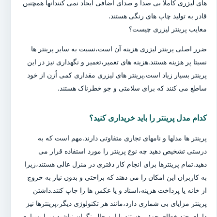
های لیزری کاملا بی صدا و صدای اضافی ایجاد نمی کنندآنها همچنین
قادر به تولید چاپ های رنگی هستند.
معایب پرینتر لیزری چیست؟
ضرر اصلی پرینتر لیزری هزینه آن است،نسبت به سایر پرینتر ها
نسبتا پر هزینه هستند.هزینه های تعمیر،تعمیر و نگهداری نیز در این
پرینتر بسیار زیاد است.پرینتر های لیزری مقداری کمی اُزن از خود
ساطع می کنند که برای سلامتی و جو خطرناک هستند.
کدام مدل پرینتر را باید خریداری کنید؟
پرینتر ها مدلها و نامهای تجاری متفاوتی دارند.مهم است که به
درستی تشخیص دهید چه نوع پرینتر را مورد استفاده قرار می
دهید.تمام پرینترها برای انجام کار دفتری در منزل عالی هستند،زیرا
به کاربران این امکان را می دهند که براحتی و بدون نیاز به خروج
از خانه یا پرداخت هزینه،اسناد و یا عکس ها را چاپ کنند.داشتن
پرینتر مزایای بی شماری دارد،مانند هر تکنولوژی دیگر،پرینترها نیز
دارای چند خطای جزئی هستند.با این حال،نگران نباشید زیرا بسیاری