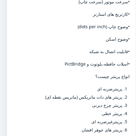
•سرعت موتور (سرعت چاپ)
•کارتریج های استارتر
•وضوح چاپ (dots per inch)
•وضوح اسکن
•قابلیت اتصال به شبکه
•اسلات حافظه،بلوتوث و PictBridge
انواع پرینتر چیست؟
پرینترضربه ای
پرینتر های دات ماتریکس (ماتریس نقطه ای)
پرینتر چرخ دیزنی
پرینتر خطی
پرینترغیرضربه ای
پرینتر های جوهر افشان