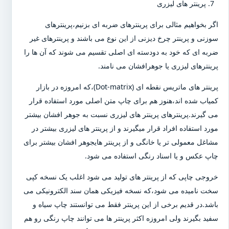
پرینتر های لیزری
اگر بخواهیم مثالی برای پرینترهای ضربه ای بزنیم،پرینترهای
سوزنی و پرینتر چرخ دیزنی از این نوع می باشند و پرینترهای غیر
ضربه ای که خود به دودسته ای اصلی تقسیم می شوند که آن ها را
پرینترهای لیزری یا جوهرافشان می نامند.
پرینتر های ماتریس نقطه ای (Dot-matrix)،که امروزه در بازار
کمیاب شده اند،هنوز هم برای چاپ متن اصلی مورد استفاده قرار
می گیرند.پرینترهای پرینتر های لیزری نسبت به جوهر افشان بیشتر
مورد استفاده افراد قرار میگیرند و از پرینتر های لیزری بیشتر در
مشاغل معمولی تر یا خانگی و از پرینتر هایجوهر افشان بیشتر برای
چاپ عکس و یا اسناد رنگی استفاده می شود.
خروجی چاپی که از پرینتر های تولید می شود اغلب یک نسخه کپی
سخت نامیده می شود،که نسخه فیزیکی همان سند الکترونیکی می
باشد.در قدیم برخی از این پرینتر فقط می توانستند چاپ سیاه و
سفید بگیرند ولی امروزه اکثر پرینتر ها می توانند چاپ رنگی رو هم