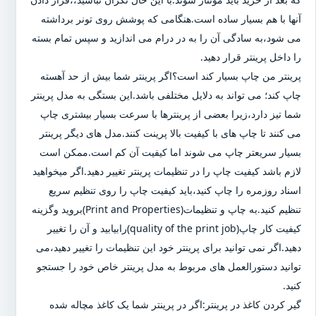
آنها با هم بسیار ساده است.هنگامی که پوشش روی تونر برداشته
می شود،به سادگی آن را به در درام می اندازید و سپس تمام بسته
را داخل پرینتر قرار دهید.
پرینتر من چاپ بسیار کند است؟اگر پرینتر شما بیش از حد آهسته
چاپ کند؛ می تواند به دلایل مختلفی باشد.این بستگی به مدل پرینتر
شما تیز دارد،زیرا بعضی از پرینترها با سرعت بسیار بیشتری چاپ
می کنند تا چاپ های با کیفیت بالا پرینت کنند.مدل های دیگر پرینتر
بسیار سریعتر چاپ می شوند اما کیفیت آن کم است.ممکن است
لازم باشد کیفیت چاپ را در تنظیمات پرینتر تغییر دهید.اگر میخواهید
اسناد روزمره را چاپ کنید،باید کیفیت چاپ را روی تنظیم سریع
تنظیم کنید.به چاپ و تنظیمات(Print and Properties)بروید وگزینه
کیفیت کار چاپ(quality of the print job)رابیابید و آن را تغییر
دهید.اگر نمی توانید برای پرینتر خود این تنظیمات را تغییر دهید،می
توانید دستورالعمل های مربوط به مدل پرینتر خاص خود را جستجو
کنید.
گیر کردن کاغذ در پرینتر:اگر در پرینتر شما یک کاغذ مچاله شده