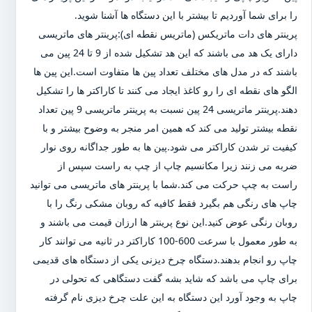
را برای شما آوردیم تا بیشتر با این دستگاه ها آشنا شوید.
پرینتر های دات ماتریکس (ماتریس نقطه ای):پرینتر های ماتریسی
دارای یک هد می باشند که این هد تشکیل شده از 9 تا 24 پین می
باشند که در مدل های مختلف تعداد پین ها متفاوت است.این پین ها
الگو های نقطه ای را رو کاغذ ایجاد می کنند تا کاراکتر ها را تشکیل
دهند.پرینتر ماتریسی 24 پین نسبت به پرینتر ماتریسی 9 پین تعداد
نقطه بیشتر تولید می کند که همین امر منجر به وضوح بیشتر و با
کیفیت تر شدن کاراکتر می شود.پین ها به طور جداگانه روی نوار
ضربه می زنند زیرا مکانسیم چاپ از چپ به راست سپس از
راست به چپ حرکت می کند.شما با پرینتر های ماتریسی می توانید
چاپ های رنگی هم بگیرد فقط کافیه که روبان مشکی رنگ را با
روبان رنگی عوض کنید.این نوع پرینتر ها ارزان قیمت می باشند و
به طور معمول با سرعت 600-100 کاراکتر در ثانیه می توانند کار
چاپ رو انجام بدهند.دستگاه چرخ دیزنی یکی از دستگاه های قدیمی
برای چاپ می باشد که شاید بشه گفت دستگاهی که تحولی در
چاپ به وجود آورد این دستگاه به این علت چرخ دیزی نام گرفته