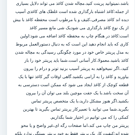
باشد،نمیتوانید پرینت کنید.مچاله شدن کاغذ می تواند دلایل بسیاری
از جمله:کاغذ اشتباه بارگذاری شده است غلطک های کاغذی آسیب
دیده اند کاغذ مصرفی،کثیف و یا مرطوب است محفظه کاغذ با بیش
از یک نوع کاغذ بارگذاری می شودیک شی مانع مسیر کاغذ
است:کاغذ در هنگام چاپ به محفظه کاغذ اضافه می شود:اولین
کاری که باید انجام دهید این است که به دنبال دستورالعمل مربوط
به مدل پرینتر خاص خود در مورد چگونگی رسیدگی به مچاله شدن
کاغذ باشید.معمولا،کار آسانی است.شما باید پرینتر خود را باز
کنید،.اگر نمیخواهید به پرینتر آسیب بزنید تونر و درام را بیرون
بیاورید و کاغذ را به آرامی بکشید.گاهی اوقات گیر کاغذ تنها با یک
قطعه کوچک از کاغذ ایجاد می شود که ممکن است دسترسی به
آن سخت باشد.با یک جفت موچین بلند می توان آن را بیرون
بکشید.اگر هنوز مشکل دارید،با یک متخصص پرینتر تماس
بگیرید.شما می توانید با تعمیرکار پرینتر تماس بگیرید تا بهترین
کمکی را که می توانیم در اختیار شما بگذاریم.
پرینتر من چاپ می کند،اما صفحات رگه ای،غیر واضح و یا محو
شده اند:کیفیت کار یک پرینتر فقط به خود پرینتر بستگی ندارد بلکه