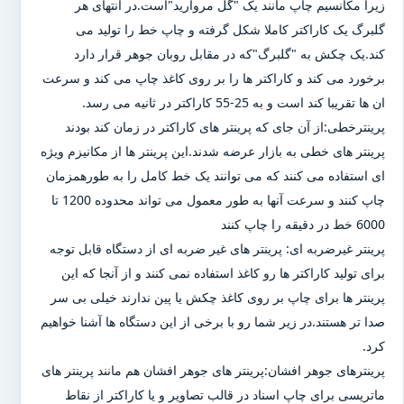
زیرا مکانسیم چاپ مانند یک "گل مروارید"است.در انتهای هر
گلبرگ یک کاراکتر کاملا شکل گرفته و چاپ خط را تولید می
کند.یک چکش به "گلبرگ"که در مقابل روبان جوهر قرار دارد
برخورد می کند و کاراکتر ها را بر روی کاغذ چاپ می کند و سرعت
ان ها تقریبا کند است و به 25-55 کاراکتر در ثانیه می رسد.
پرینترخطی:از آن جای که پرینتر های کاراکتر در زمان کند بودند
پرینتر های خطی به بازار عرضه شدند.این پرینتر ها از مکانیزم ویژه
ای استفاده می کنند که می توانند یک خط کامل را به طورهمزمان
چاپ کنند و سرعت آنها به طور معمول می تواند محدوده 1200 تا
6000 خط در دقیقه را چاپ کنند
پرینتر غیرضربه ای: پرینتر های غیر ضربه ای از دستگاه قابل توجه
برای تولید کاراکتر ها رو کاغذ استفاده نمی کنند و از آنجا که این
پرینتر ها برای چاپ بر روی کاغذ چکش یا پین ندارند خیلی بی سر
صدا تر هستند.در زیر شما رو با برخی از این دستگاه ها آشنا خواهیم
کرد.
پرینترهای جوهر افشان:پرینتر های جوهر افشان هم مانند پرینتر های
ماتریسی برای چاپ اسناد در قالب تصاویر و یا کاراکتر از نقاط