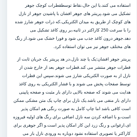
استفاده می کنند.با این حال،نقاط توسطقطرات کوچک جوهر
تشکیل می شود.پرینتر های جوهر افشان با پاشیدن جوهر از نازل
های کوچک از طریق یه میدان الکتریکی،که ذرات جوهر شارژ شده
را با سرعت 250 کاراکتر در ثانیه،بر روی کاغذ تشکیل می
دهد.جوهر درون کاغذ جذب می شود و فورا خشک می شود.از رنگ
های مختلف جوهر نیز می توان استفاده کرد.
پرینتر جوهر افشان:یک یا چند نازل،در هد پرینتر یک جریان ثابت از
قطرات جوهر منتشر می کند.قطرات جوهر بعد از خارج شدن از
نازل از به صورت الکتریکی شارژ می شوند.سپس این قطرات
توسط صفحات پخش می شوند و با فشار الکتریکی به روی کاغذ
هدایت می شوند که صفحه بالایی دارای بار مثبت و صفحه پایینی
دارای بار منفی می باشد.یک نازل برای چاپ یک متن مشکی ممکن
است کافی باشد اما چاپ کامل به صورت رنگی هم امکان پذیر
است،و با اضافه کردن سه نازل اضافی برای رنگ های اولیه فیروزه
ای،ارغوانی و رنگ زرد این کار امکان پذیر است.و اگر جوهری برای
کاراکتر یا تصویری استفاده نشود دوباره به ورودی نازل باز می