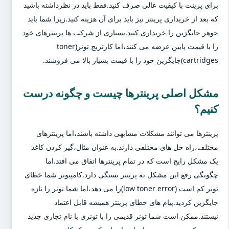
برای پرینت با کیفیت عالی صرف کنید.فقط باید در نظرداشته باشید
که بعد از خریداری پرینتر نیز باید برای آن هزینه کنید.زیرا شما باید
جوهر جایگزین را خریداری کنید.بسیاری از شرکت ها پرینترهای خود
را با قیمت پایین عرضه می کنند،اما کارتریج تونر(toner
cartridges)جایگزین خود را با قیمت بسیار بالا می فروشند.
مشکل اصلی پرینترها چیست و چگونه درست
کنیم؟
پرینترها می توانند مشکلات مشابهی داشته باشند،اما پرینترهای
مختلف،راه حل های مختلفی دارند.به عنوان مثال،گیر کردن کاغذ
یک مشکل رایج است که در تمام پرینترها اتفاق می افتد.اما
چگونگی رفع این مشکل به پرینتر بستگی دارد.کامپیوتر شما خطای
تونر کم است (low toner error)را می دهد،اما شما تونر را تازه
جایگزین کردید.پیام های خطای پرینتر همیشه قابل اعتماد
نیستند.ممکن است شما تونر قدیمی را با تونری با نام تجاری جدید