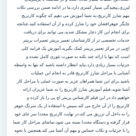
لیزری،پیچیدگی بسیار کمتری دارد.ما در ادامه ضمن بررسی نکات
مهم شارژ کارتریج،به شما آموزش می دهیم که چگونه کارتریج
چاپگر جوهرافشان خود را شارژ کرده و از آن استفاده کنید.چنانچه
برای انجام این کار دچار مشکل شدید،می توانید برای دریافت
خدمات تخصصی تر از کارشناسان تعمیر پرینتر تعمیرات پرینتر
اچ‌پی در مرکز تعمیر پرینتر کمک بگیرید.آموزش یک فرایند کلی
است که تنها با ارائه چند نکته به صورت تئوری کامل نشده و
جزئیات بسیار زیادی دارد.نباید انتظار داشته باشید که تنها به واسطه
آشنایی با مراحل شارژ کارتریج،قادر به انجام این عملیات
باشید.برای این شما همراهان عزیز به صورت عملی با مراحل کار
آشنا شوید،فیلم آموزش شارژ کارتریج را به شما عزیزان ارائه
خواهیم داد.در این فیلم کارشناس پرینتر اچ پی را باز کرده و
کارتریج را از آن خارج می کند.سپس با استفاده از یک سرنگ،جوهر
را به داخل آن تزریق می کند.در نهایت کارتریج مجددا سر جای خود
قرار گرفته و دستگاه مجددا بسته می شود.تماشای مراحل کار شما
را با جزئیات و نکات حساس و مهم آن آشنا می کند.همچنین با نحوه