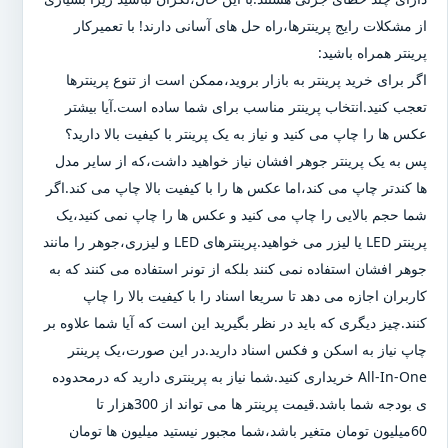
از مشکلات رایج پرینترها،راه حل های آسانی دارند! با تعمیرکار
پرینتر همراه باشید:
اگر برای خرید پرینتر به بازار بروید،ممکن است از تنوع پرینترها
تعجب کنید.انتخاب پرینتر مناسب برای شما ساده است.آیا بیشتر
عکس ها را چاپ می کنید و نیاز به یک پرینتر با کیفیت بالا دارید؟
پس به یک پرینتر جوهر افشان نیاز خواهید داشت،که از سایر مدل
ها کندتر چاپ می کند،اما عکس ها را با کیفیت بالا چاپ می کند.اگر
شما حجم بالایی را چاپ می کنید و عکس ها را چاپ نمی کنید،یک
پرینتر LED یا لیزر می خواهید.پرینترهای LED و لیزری،جوهر را مانند
جوهر افشان استفاده نمی کنند بلکه از تونر استفاده می کنند که به
کاربران اجازه می دهد تا سریعا اسناد را با کیفیت بالا را چاپ
کنند.چیز دیگری که باید در نظر بگیرید این است که آیا شما علاوه بر
چاپ نیاز به اسکن و فکس اسناد دارید.در این صورت،یک پرینتر
All-In-One خریداری کنید.شما نیاز به پرینتری دارید که درمحدوده
ی بودجه شما باشد.قیمت پرینتر ها می تواند از 300هزار تا
60میلیون تومان متغیر باشد،شما مجبور نیستید میلیون ها تومان