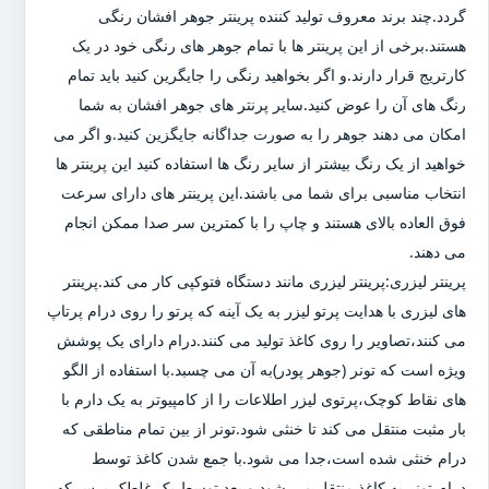
گردد.چند برند معروف تولید کننده پرینتر جوهر افشان رنگی
هستند.برخی از این پرینتر ها با تمام جوهر های رنگی خود در یک
کارتریج قرار دارند.و اگر بخواهید رنگی را جایگرین کنید باید تمام
رنگ های آن را عوض کنید.سایر پرنتر های جوهر افشان به شما
امکان می دهند جوهر را به صورت جداگانه جایگزین کنید.و اگر می
خواهید از یک رنگ بیشتر از سایر رنگ ها استفاده کنید این پرینتر ها
انتخاب مناسبی برای شما می باشند.این پرینتر های دارای سرعت
فوق العاده بالای هستند و چاپ را با کمترین سر صدا ممکن انجام
می دهند.
پرینتر لیزری:پرینتر لیزری مانند دستگاه فتوکپی کار می کند.پرینتر
های لیزری با هدایت پرتو لیزر به یک آینه که پرتو را روی درام پرتاپ
می کنند،تصاویر را روی کاغذ تولید می کنند.درام دارای یک پوشش
ویژه است که تونر (جوهر پودر)به آن می چسبد.با استفاده از الگو
های نقاط کوچک،پرتوی لیزر اطلاعات را از کامپیوتر به یک دارم با
بار مثبت منتقل می کند تا خنثی شود.تونر از بین تمام مناطقی که
درام خنثی شده است،جدا می شود.با جمع شدن کاغذ توسط
درام،تونر به کاغذ منتقل می شود و بعد توسط یک غلطک پرس که