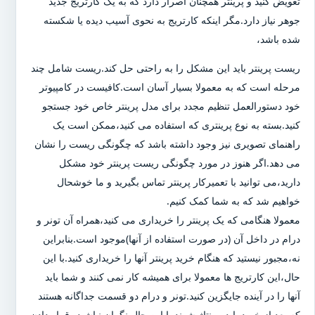
تعویض کنید و پرینتر همچنان اصرار دارد که به یک کارتریج جدید
جوهر نیاز دارد.مگر اینکه کارتریج به نحوی آسیب دیده یا شکسته
شده باشد،
ریست پرینتر باید این مشکل را به راحتی حل کند.ریست شامل چند
مرحله است که به معمولا بسیار آسان است.کافیست در کامپیوتر
خود دستورالعمل تنظیم مجدد برای مدل پرینتر خاص خود جستجو
کنید.بسته به نوع پرینتری که استفاده می کنید،ممکن است یک
راهنمای تصویری نیز وجود داشته باشد که چگونگی ریست را نشان
می دهد.اگر هنوز در مورد چگونگی ریست پرینتر خود مشکل
دارید،می توانید با تعمیرکار پرینتر تماس بگیرید و ما خوشحال
خواهیم شد که به شما کمک کنیم.
معمولا هنگامی که یک پرینتر را خریداری می کنید،همراه آن تونر و
درام در داخل آن (در صورت استفاده از آنها)موجود است.بنابراین
نه،مجبور نیستید که هنگام خرید پرینتر آنها را خریداری کنید.با این
حال،این کارتریج ها معمولا برای همیشه کار نمی کنند و شما باید
آنها را در آینده جایگزین کنید.تونر و درام دو قسمت جداگانه هستند
که بعد از خرید باید مونتاژ شوند.با این حال نگران نباشید،،قرار دادن