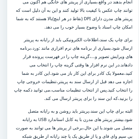
انجام بدهند در واقع،بسیاری از پرینتر های خانگی هم اکنون می
توانند چاپ عکس با کیفیت بالا تولید کنند و این به آن دلیل است که
پرینتر های مدرن دارای DPI (نقاط در هر اینچ)بالا هستند که به شما
امکان چاپ اسناد با وضوح بسیار خوب را می دهد.
برای چاپ یک سند،اطلاعات الکترونیکی باید از رایانه به پرینتر
ارسال شود.بسیاری از برنامه های نرم افزاری مانند :ورد،برنامه
های ویرایش تصویر و...،گزینه چاپ را در فهرست پرونده قرار
دادهاند.در این نرم افزار ها وقتی گزینه چاپ را انتخاب می
کنید،معمولا یک کادر برای این کار باز می شود.این کادر به شما
اجازه می دهد قبل از ارسال سند به پرینتر،تنظیمات خروجی چاپ
را انتخاب کنید.پس از انتخاب تنظیمات مناسب،می توانید دکمه چاپ
را بزنید،که این سند را برای پرینتر ارسال می کند.
البته برای چاپ این سند،پرینتر باید روشن و به رایانه متصل
شود.بیشتر پرینتر های مدرن با یه کابل استاندارد USB به رایانه
متصل می شوند.با این حال،برخی از پرینتر ها می توانند به صورت
بی سیم وای فای و یا از طریق یک یا چند رایانه از طریق شبکه