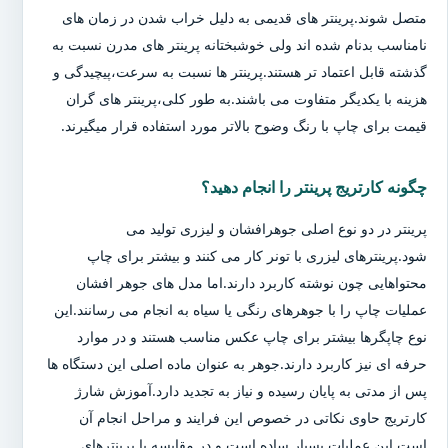
متصل شوند.پرینتر های قدیمی به دلیل خراب شدن در زمان های
نامناسب بدنام شده اند ولی خوشبختانه پرینتر های مدرن نسبت به
گذشته قابل اعتماد تر هستند.پرینتر ها نسبت به سرعت،پیچیدگی و
هزینه با یکدیگر متفاوت می باشند.به طور کلی،پرینتر های گران
قیمت برای چاپ با رنگ وضوح بالاتر مورد استفاده قرار میگیرند.
چگونه کارتریج پرینتر را انجام دهید؟
پرینتر در دو نوع اصلی جوهرافشان و لیزری تولید می
شود.پرینترهای لیزری با تونر کار می کنند و بیشتر برای چاپ
محتواهایی چون نوشته کاربرد دارند.اما مدل های جوهر افشان
عملیات چاپ را با جوهرهای رنگی یا سیاه به انجام می رسانند.این
نوع چاپگرها بیشتر برای چاپ عکس مناسب هستند و در موارد
حرفه ای نیز کاربرد دارند.جوهر به عنوان ماده اصلی این دستگاه ها
پس از مدتی به پایان رسیده و نیاز به تجدید دارد.آموزش شارژ
کارتریج حاوی نکاتی در خصوص این فرایند و مراحل انجام آن
است.این عملیات بسیار ساده است و در مقایسه با پرینترهای