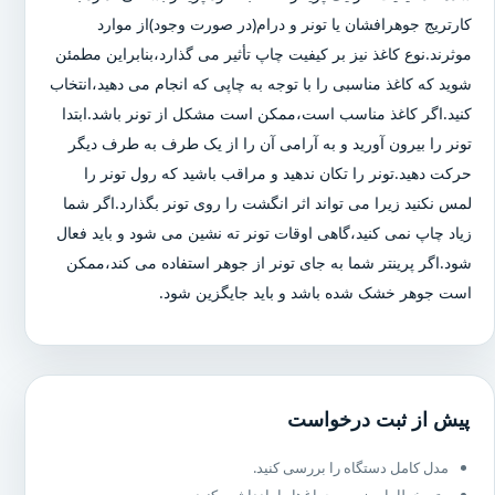
کارتریج جوهرافشان یا تونر و درام(در صورت وجود)از موارد
موثرند.نوع کاغذ نیز بر کیفیت چاپ تأثیر می گذارد،بنابراین مطمئن
شوید که کاغذ مناسبی را با توجه به چاپی که انجام می دهید،انتخاب
کنید.اگر کاغذ مناسب است،ممکن است مشکل از تونر باشد.ابتدا
تونر را بیرون آورید و به آرامی آن را از یک طرف به طرف دیگر
حرکت دهید.تونر را تکان ندهید و مراقب باشید که رول تونر را
لمس نکنید زیرا می تواند اثر انگشت را روی تونر بگذارد.اگر شما
زیاد چاپ نمی کنید،گاهی اوقات تونر ته نشین می شود و باید فعال
شود.اگر پرینتر شما به جای تونر از جوهر استفاده می کند،ممکن
است جوهر خشک شده باشد و باید جایگزین شود.
پیش از ثبت درخواست
مدل کامل دستگاه را بررسی کنید.