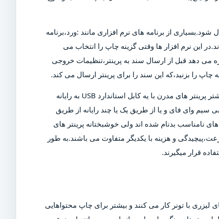
ل شود.بسیاری از برنامه های نرم افزاری مانند :ورد،برنامه
د.در این نرم افزار ها وقتی گزینه چاپ را انتخاب می
ازه می دهد قبل از ارسال سند به پرینتر،تنظیمات خروجی
چاپ را بزنید،که این سند را برای پرینتر ارسال می کند.
البته برای چاپ این سند،پرینتر باید روشن و به رایانه متصل شود.بیشتر پرینتر های مدرن با یه کابل استاندارد USB به رایانه
 سیم وای فای و یا از طریق یک یا چند رایانه از طریق
ی نامناسب بدنام شده اند ولی خوشبختانه پرینتر های
عت،پیچیدگی و هزینه با یکدیگر متفاوت می باشند.به طور
اده قرار میگیرند.
 لیزری با تونر کار می کنند و بیشتر برای چاپ محتواهایی