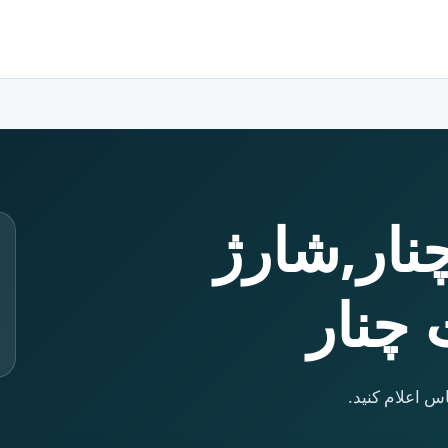
نار,شارژ
 چنار
س اعلام کنید.