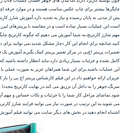
چون نوشته کاربرد دارند.اما مدل های جوهر افشان عملیات چاپ را ب
چاپگرها بیشتر برای چاپ عکس مناسب هستند و در موارد حرفه ای نی
پس از مدتی به پایان رسیده و نیاز به تجدید دارد.آموزش شارژ کار
است.این عملیات بسیار ساده است و در مقایسه با پرینترهای لیزر
مهم شارژ کارتریج،به شما آموزش می دهیم که چگونه کارتریج چاپگر
کنید.چنانچه برای انجام این کار دچار مشکل شدید،می توانید برای
تعمیرات پرینتر اچ‌پی در مرکز تعمیر پرینتر کمک بگیرید.آموزش یک ف
کامل نشده و جزئیات بسیار زیادی دارد.نباید انتظار داشته باشید که 
این عملیات باشید.برای این شما همراهان عزیز به صورت عملی با م
عزیزان ارائه خواهیم داد.در این فیلم کارشناس پرینتر اچ پی را باز 
سرنگ،جوهر را به داخل آن تزریق می کند.در نهایت کارتریج مجددا 
شود.تماشای مراحل کار شما را با جزئیات و نکات حساس و مهم آن 
می شوید.به این ترتیب در صورت نیاز می توانید فرایند شارژ کارتر
اشتباه انجام دهید.در بخش های دیگر سایت می توانید فیلم آموزش ش