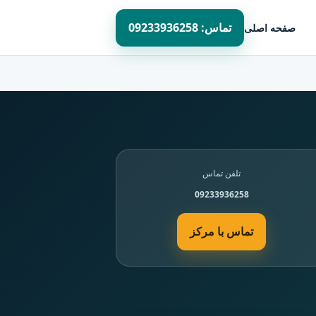
تماس: 09233936258
صفحه اصلی
تلفن تماس
09233936258
تماس با مرکز