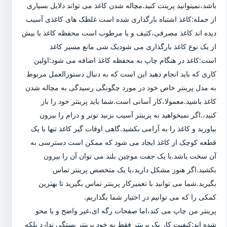
باشد،نمیتوانید پرینت کنید.مچاله شدن کاغذ می تواند دلایل بسیاری
از جمله:کاغذ اشتباه بارگذاری شده است غلطک های کاغذی آسیب
دیده اند کاغذ مصرفی،کثیف و یا مرطوب است محفظه کاغذ با بیش
از یک نوع کاغذ بارگذاری می شودیک شی مانع مسیر کاغذ
است:کاغذ در هنگام چاپ به محفظه کاغذ اضافه می شود:اولین
کاری که باید انجام دهید این است که به دنبال دستورالعمل مربوط
به مدل پرینتر خاص خود در مورد چگونگی رسیدگی به مچاله شدن
کاغذ باشید.معمولا،کار آسانی است.شما باید پرینتر خود را باز
کنید،.اگر نمیخواهید به پرینتر آسیب بزنید تونر و درام را بیرون
بیاورید و کاغذ را به آرامی بکشید.گاهی اوقات گیر کاغذ تنها با یک
قطعه کوچک از کاغذ ایجاد می شود که ممکن است دسترسی به
آن سخت باشد.با یک جفت موچین بلند می توان آن را بیرون
بکشید.اگر هنوز مشکل دارید،با یک متخصص پرینتر تماس
بگیرید.شما می توانید با تعمیرکار پرینتر تماس بگیرید تا بهترین
کمکی را که می توانیم در اختیار شما بگذاریم.
پرینتر من چاپ می کند،اما صفحات رگه ای،غیر واضح و یا محو
شده اند:کیفیت کار یک پرینتر فقط به خود پرینتر بستگی ندارد بلکه