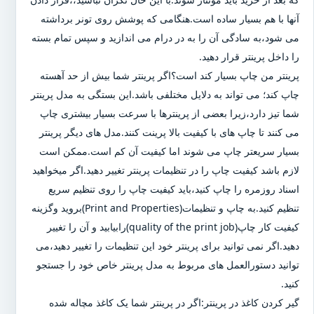
آنها با هم بسیار ساده است.هنگامی که پوشش روی تونر برداشته
می شود،به سادگی آن را به در درام می اندازید و سپس تمام بسته
را داخل پرینتر قرار دهید.
پرینتر من چاپ بسیار کند است؟اگر پرینتر شما بیش از حد آهسته
چاپ کند؛ می تواند به دلایل مختلفی باشد.این بستگی به مدل پرینتر
شما تیز دارد،زیرا بعضی از پرینترها با سرعت بسیار بیشتری چاپ
می کنند تا چاپ های با کیفیت بالا پرینت کنند.مدل های دیگر پرینتر
بسیار سریعتر چاپ می شوند اما کیفیت آن کم است.ممکن است
لازم باشد کیفیت چاپ را در تنظیمات پرینتر تغییر دهید.اگر میخواهید
اسناد روزمره را چاپ کنید،باید کیفیت چاپ را روی تنظیم سریع
تنظیم کنید.به چاپ و تنظیمات(Print and Properties)بروید وگزینه
کیفیت کار چاپ(quality of the print job)رابیابید و آن را تغییر
دهید.اگر نمی توانید برای پرینتر خود این تنظیمات را تغییر دهید،می
توانید دستورالعمل های مربوط به مدل پرینتر خاص خود را جستجو
کنید.
گیر کردن کاغذ در پرینتر:اگر در پرینتر شما یک کاغذ مچاله شده