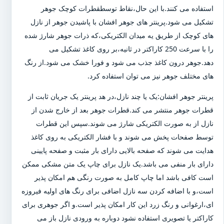
استفاده می کنند.با این حال،نقاط توسطقطرات کوچک جوهر
تشکیل می شود.پرینتر های جوهر افشان با پاشیدن جوهر از نازل
های کوچک از طریق یه میدان الکتریکی،که ذرات جوهر شارژ شده
را با سرعت 250 کاراکتر در ثانیه،بر روی کاغذ تشکیل می
دهد.جوهر درون کاغذ جذب می شود و فورا خشک می شود.از رنگ
های مختلف جوهر نیز می توان استفاده کرد.
پرینتر جوهر افشان:یک یا چند نازل،در هد پرینتر یک جریان ثابت از
قطرات جوهر منتشر می کند.قطرات جوهر بعد از خارج شدن از
نازل از به صورت الکتریکی شارژ می شوند.سپس این قطرات
توسط صفحات پخش می شوند و با فشار الکتریکی به روی کاغذ
هدایت می شوند که صفحه بالایی دارای بار مثبت و صفحه پایینی
دارای بار منفی می باشد.یک نازل برای چاپ یک متن مشکی ممکن
است کافی باشد اما چاپ کامل به صورت رنگی هم امکان پذیر
است،و با اضافه کردن سه نازل اضافی برای رنگ های اولیه فیروزه
ای،ارغوانی و رنگ زرد این کار امکان پذیر است.و اگر جوهری برای
کاراکتر یا تصویری استفاده نشود دوباره به ورودی نازل باز می