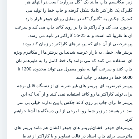
زیرا مکانسیم چاپ مانند یک "گل مروارید"است.در انتهای هر
گلبرگ یک کاراکتر کاملا شکل گرفته و چاپ خط را تولید می
کند.یک چکش به "گلبرگ"که در مقابل روبان جوهر قرار دارد
برخورد می کند و کاراکتر ها را بر روی کاغذ چاپ می کند و سرعت
ان ها تقریبا کند است و به 25-55 کاراکتر در ثانیه می رسد.
پرینترخطی:از آن جای که پرینتر های کاراکتر در زمان کند بودند
پرینتر های خطی به بازار عرضه شدند.این پرینتر ها از مکانیزم ویژه
ای استفاده می کنند که می توانند یک خط کامل را به طورهمزمان
چاپ کنند و سرعت آنها به طور معمول می تواند محدوده 1200 تا
6000 خط در دقیقه را چاپ کنند
پرینتر غیرضربه ای: پرینتر های غیر ضربه ای از دستگاه قابل توجه
برای تولید کاراکتر ها رو کاغذ استفاده نمی کنند و از آنجا که این
پرینتر ها برای چاپ بر روی کاغذ چکش یا پین ندارند خیلی بی سر
صدا تر هستند.در زیر شما رو با برخی از این دستگاه ها آشنا خواهیم
کرد.
پرینترهای جوهر افشان:پرینتر های جوهر افشان هم مانند پرینتر های
ماتریسی برای چاپ اسناد در قالب تصاویر و یا کاراکتر از نقاط