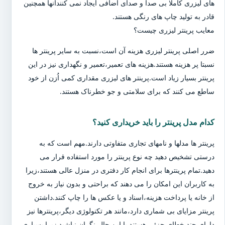
های لیزری کاملا بی صدا و صدای اضافی ایجاد نمی کنندآنها همچنین
قادر به تولید چاپ های رنگی هستند.
معایب پرینتر لیزری چیست؟
ضرر اصلی پرینتر لیزری هزینه آن است،نسبت به سایر پرینتر ها
نسبتا پر هزینه هستند.هزینه های تعمیر،تعمیر و نگهداری نیز در این
پرینتر بسیار زیاد است.پرینتر های لیزری مقداری کمی اُزن از خود
ساطع می کنند که برای سلامتی و جو خطرناک هستند.
کدام مدل پرینتر را باید خریداری کنید؟
پرینتر ها مدلها و نامهای تجاری متفاوتی دارند.مهم است که به
درستی تشخیص دهید چه نوع پرینتر را مورد استفاده قرار می
دهید.تمام پرینترها برای انجام کار دفتری در منزل عالی هستند،زیرا
به کاربران این امکان را می دهند که براحتی و بدون نیاز به خروج
از خانه یا پرداخت هزینه،اسناد و یا عکس ها را چاپ کنند.داشتن
پرینتر مزایای بی شماری دارد،مانند هر تکنولوژی دیگر،پرینترها نیز
دارای چند خطای جزئی هستند.با این حال،نگران نباشید زیرا بسیاری