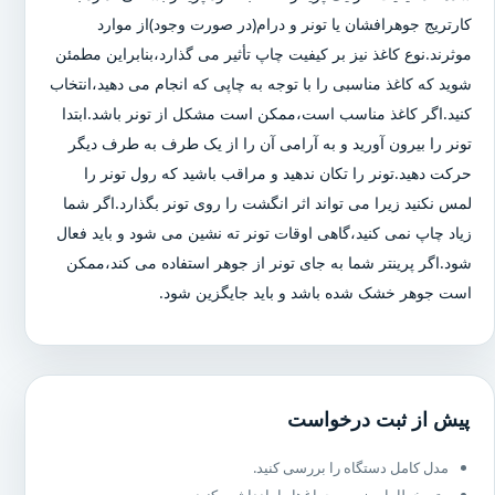
کارتریج جوهرافشان یا تونر و درام(در صورت وجود)از موارد
موثرند.نوع کاغذ نیز بر کیفیت چاپ تأثیر می گذارد،بنابراین مطمئن
شوید که کاغذ مناسبی را با توجه به چاپی که انجام می دهید،انتخاب
کنید.اگر کاغذ مناسب است،ممکن است مشکل از تونر باشد.ابتدا
تونر را بیرون آورید و به آرامی آن را از یک طرف به طرف دیگر
حرکت دهید.تونر را تکان ندهید و مراقب باشید که رول تونر را
لمس نکنید زیرا می تواند اثر انگشت را روی تونر بگذارد.اگر شما
زیاد چاپ نمی کنید،گاهی اوقات تونر ته نشین می شود و باید فعال
شود.اگر پرینتر شما به جای تونر از جوهر استفاده می کند،ممکن
است جوهر خشک شده باشد و باید جایگزین شود.
پیش از ثبت درخواست
مدل کامل دستگاه را بررسی کنید.