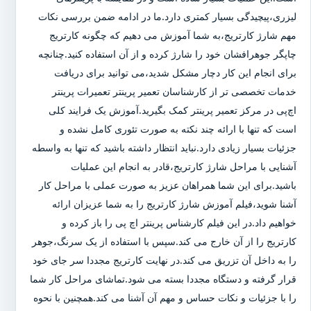
لیزری،پیچیدگی بسیار کمتری دارد.ما در ادامه ضمن بررسی نکات
مهم شارژ کارتریج،به شما آموزش می دهیم که چگونه کارتریج
چاپگر جوهرافشان خود را شارژ کرده و از آن استفاده کنید.چنانچه
برای انجام این کار دچار مشکل شدید،می توانید برای دریافت
خدمات تخصصی تر از کارشناسان تعمیر پرینتر تعمیرات پرینتر
اچ‌پی در مرکز تعمیر پرینتر کمک بگیرید.آموزش یک فرایند کلی
است که تنها با ارائه چند نکته به صورت تئوری کامل نشده و
جزئیات بسیار زیادی دارد.نباید انتظار داشته باشید که تنها به واسطه
آشنایی با مراحل شارژ کارتریج،قادر به انجام این عملیات
باشید.برای این شما همراهان عزیز به صورت عملی با مراحل کار
آشنا شوید،فیلم آموزش شارژ کارتریج را به شما عزیزان ارائه
خواهیم داد.در این فیلم کارشناس پرینتر اچ پی را باز کرده و
کارتریج را از آن خارج می کند.سپس با استفاده از یک سرنگ،جوهر
را به داخل آن تزریق می کند.در نهایت کارتریج مجددا سر جای خود
قرار گرفته و دستگاه مجددا بسته می شود.تماشای مراحل کار شما
را با جزئیات و نکات حساس و مهم آن آشنا می کند.همچنین با نحوه