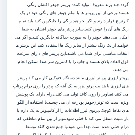
گردد.چند برند معروف تولید کننده پرینتر جوهر افشان رنگی
هستند.برخی از این پرینتر ها با تمام جوهر های رنگی خود در یک
کارتریج قرار دارند.و اگر بخواهید رنگی را جایگرین کنید باید تمام
رنگ های آن را عوض کنید.سایر پرنتر های جوهر افشان به شما
امکان می دهند جوهر را به صورت جداگانه جایگزین کنید.و اگر می
خواهید از یک رنگ بیشتر از سایر رنگ ها استفاده کنید این پرینتر ها
انتخاب مناسبی برای شما می باشند.این پرینتر های دارای سرعت
فوق العاده بالای هستند و چاپ را با کمترین سر صدا ممکن انجام
می دهند.
پرینتر لیزری:پرینتر لیزری مانند دستگاه فتوکپی کار می کند.پرینتر
های لیزری با هدایت پرتو لیزر به یک آینه که پرتو را روی درام پرتاپ
می کنند،تصاویر را روی کاغذ تولید می کنند.درام دارای یک پوشش
ویژه است که تونر (جوهر پودر)به آن می چسبد.با استفاده از الگو
های نقاط کوچک،پرتوی لیزر اطلاعات را از کامپیوتر به یک دارم با
بار مثبت منتقل می کند تا خنثی شود.تونر از بین تمام مناطقی که
درام خنثی شده است،جدا می شود.با جمع شدن کاغذ توسط
درام،تونر به کاغذ منتقل می شود و بعد توسط یک غلطک پرس که