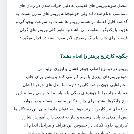
متصل شوند.پرینتر های قدیمی به دلیل خراب شدن در زمان های
نامناسب بدنام شده اند ولی خوشبختانه پرینتر های مدرن نسبت به
گذشته قابل اعتماد تر هستند.پرینتر ها نسبت به سرعت،پیچیدگی و
هزینه با یکدیگر متفاوت می باشند.به طور کلی،پرینتر های گران
قیمت برای چاپ با رنگ وضوح بالاتر مورد استفاده قرار میگیرند.
چگونه کارتریج پرینتر را انجام دهید؟
پرینتر در دو نوع اصلی جوهرافشان و لیزری تولید می
شود.پرینترهای لیزری با تونر کار می کنند و بیشتر برای چاپ
محتواهایی چون نوشته کاربرد دارند.اما مدل های جوهر افشان
عملیات چاپ را با جوهرهای رنگی یا سیاه به انجام می رسانند.این
نوع چاپگرها بیشتر برای چاپ عکس مناسب هستند و در موارد
حرفه ای نیز کاربرد دارند.جوهر به عنوان ماده اصلی این دستگاه ها
پس از مدتی به پایان رسیده و نیاز به تجدید دارد.آموزش شارژ
کارتریج حاوی نکاتی در خصوص این فرایند و مراحل انجام آن
است.این عملیات بسیار ساده است و در مقایسه با پرینترهای