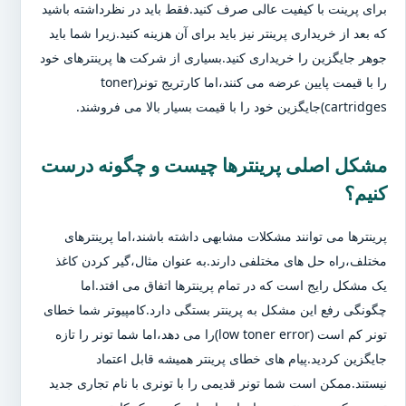
برای پرینت با کیفیت عالی صرف کنید.فقط باید در نظرداشته باشید
که بعد از خریداری پرینتر نیز باید برای آن هزینه کنید.زیرا شما باید
جوهر جایگزین را خریداری کنید.بسیاری از شرکت ها پرینترهای خود
را با قیمت پایین عرضه می کنند،اما کارتریج تونر(toner
cartridges)جایگزین خود را با قیمت بسیار بالا می فروشند.
مشکل اصلی پرینترها چیست و چگونه درست
کنیم؟
پرینترها می توانند مشکلات مشابهی داشته باشند،اما پرینترهای
مختلف،راه حل های مختلفی دارند.به عنوان مثال،گیر کردن کاغذ
یک مشکل رایج است که در تمام پرینترها اتفاق می افتد.اما
چگونگی رفع این مشکل به پرینتر بستگی دارد.کامپیوتر شما خطای
تونر کم است (low toner error)را می دهد،اما شما تونر را تازه
جایگزین کردید.پیام های خطای پرینتر همیشه قابل اعتماد
نیستند.ممکن است شما تونر قدیمی را با تونری با نام تجاری جدید