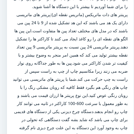
را برای شما آوردیم تا بیشتر با این دستگاه ها آشنا شوید.
پرینتر های دات ماتریکس (ماتریس نقطه ای):پرینتر های ماتریسی
دارای یک هد می باشند که این هد تشکیل شده از 9 تا 24 پین می
باشند که در مدل های مختلف تعداد پین ها متفاوت است.این پین ها
الگو های نقطه ای را رو کاغذ ایجاد می کنند تا کاراکتر ها را تشکیل
دهند.پرینتر ماتریسی 24 پین نسبت به پرینتر ماتریسی 9 پین تعداد
نقطه بیشتر تولید می کند که همین امر منجر به وضوح بیشتر و با
کیفیت تر شدن کاراکتر می شود.پین ها به طور جداگانه روی نوار
ضربه می زنند زیرا مکانسیم چاپ از چپ به راست سپس از
راست به چپ حرکت می کند.شما با پرینتر های ماتریسی می توانید
چاپ های رنگی هم بگیرد فقط کافیه که روبان مشکی رنگ را با
روبان رنگی عوض کنید.این نوع پرینتر ها ارزان قیمت می باشند و
به طور معمول با سرعت 600-100 کاراکتر در ثانیه می توانند کار
چاپ رو انجام بدهند.دستگاه چرخ دیزنی یکی از دستگاه های قدیمی
برای چاپ می باشد که شاید بشه گفت دستگاهی که تحولی در
چاپ به وجود آورد این دستگاه به این علت چرخ دیزی نام گرفته