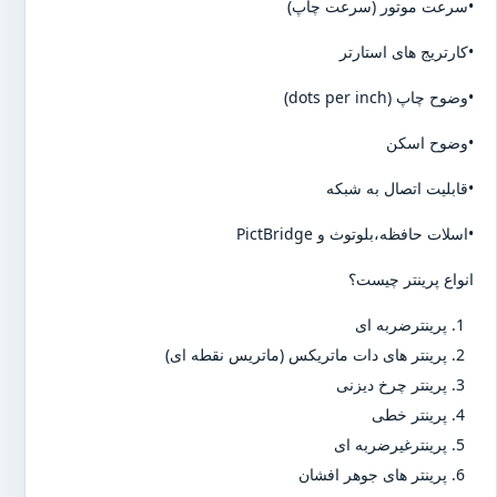
•سرعت موتور (سرعت چاپ)
•کارتریج های استارتر
•وضوح چاپ (dots per inch)
•وضوح اسکن
•قابلیت اتصال به شبکه
•اسلات حافظه،بلوتوث و PictBridge
انواع پرینتر چیست؟
پرینترضربه ای
پرینتر های دات ماتریکس (ماتریس نقطه ای)
پرینتر چرخ دیزنی
پرینتر خطی
پرینترغیرضربه ای
پرینتر های جوهر افشان