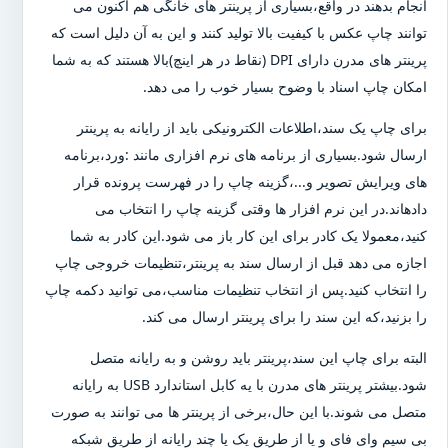
انجام بدهند در واقع،بسیاری از پرینتر های خانگی هم اکنون می
توانند چاپ عکس با کیفیت بالا تولید کنند و این به آن دلیل است که
پرینتر های مدرن دارای DPI (نقاط در هر اینچ)بالا هستند که به شما
امکان چاپ اسناد با وضوح بسیار خوب را می دهد.
برای چاپ یک سند،اطلاعات الکترونیکی باید از رایانه به پرینتر
ارسال شود.بسیاری از برنامه های نرم افزاری مانند :ورد،برنامه
های ویرایش تصویر و...،گزینه چاپ را در فهرست پرونده قرار
دادهاند.در این نرم افزار ها وقتی گزینه چاپ را انتخاب می
کنید،معمولا یک کادر برای این کار باز می شود.این کادر به شما
اجازه می دهد قبل از ارسال سند به پرینتر،تنظیمات خروجی چاپ
را انتخاب کنید.پس از انتخاب تنظیمات مناسب،می توانید دکمه چاپ
را بزنید،که این سند را برای پرینتر ارسال می کند.
البته برای چاپ این سند،پرینتر باید روشن و به رایانه متصل
شود.بیشتر پرینتر های مدرن با یه کابل استاندارد USB به رایانه
متصل می شوند.با این حال،برخی از پرینتر ها می توانند به صورت
بی سیم وای فای و یا از طریق یک یا چند رایانه از طریق شبکه