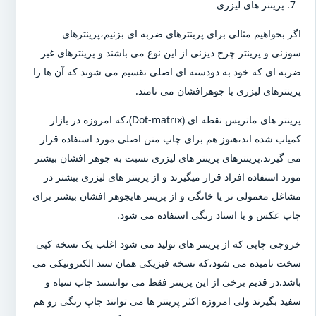
پرینتر های لیزری
اگر بخواهیم مثالی برای پرینترهای ضربه ای بزنیم،پرینترهای
سوزنی و پرینتر چرخ دیزنی از این نوع می باشند و پرینترهای غیر
ضربه ای که خود به دودسته ای اصلی تقسیم می شوند که آن ها را
پرینترهای لیزری یا جوهرافشان می نامند.
پرینتر های ماتریس نقطه ای (Dot-matrix)،که امروزه در بازار
کمیاب شده اند،هنوز هم برای چاپ متن اصلی مورد استفاده قرار
می گیرند.پرینترهای پرینتر های لیزری نسبت به جوهر افشان بیشتر
مورد استفاده افراد قرار میگیرند و از پرینتر های لیزری بیشتر در
مشاغل معمولی تر یا خانگی و از پرینتر هایجوهر افشان بیشتر برای
چاپ عکس و یا اسناد رنگی استفاده می شود.
خروجی چاپی که از پرینتر های تولید می شود اغلب یک نسخه کپی
سخت نامیده می شود،که نسخه فیزیکی همان سند الکترونیکی می
باشد.در قدیم برخی از این پرینتر فقط می توانستند چاپ سیاه و
سفید بگیرند ولی امروزه اکثر پرینتر ها می توانند چاپ رنگی رو هم