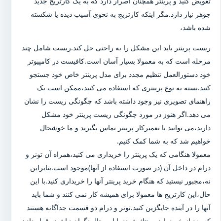
تعویض کنید و پرینتر همچنان اصرار دارد که به یک کارتریج جدید
جوهر نیاز دارد.مگر اینکه کارتریج به نحوی آسیب دیده یا شکسته
شده باشد،
ریست پرینتر باید این مشکل را به راحتی حل کند.ریست شامل چند
مرحله است که به معمولا بسیار آسان است.کافیست در کامپیوتر
خود دستورالعمل تنظیم مجدد برای مدل پرینتر خاص خود جستجو
کنید.بسته به نوع پرینتری که استفاده می کنید،ممکن است یک
راهنمای تصویری نیز وجود داشته باشد که چگونگی ریست را نشان
می دهد.اگر هنوز در مورد چگونگی ریست پرینتر خود مشکل
دارید،می توانید با تعمیرکار پرینتر تماس بگیرید و ما خوشحال
خواهیم شد که به شما کمک کنیم.
معمولا هنگامی که یک پرینتر را خریداری می کنید،همراه آن تونر و
درام در داخل آن (در صورت استفاده از آنها)موجود است.بنابراین
نه،مجبور نیستید که هنگام خرید پرینتر آنها را خریداری کنید.با این
حال،این کارتریج ها معمولا برای همیشه کار نمی کنند و شما باید
آنها را در آینده جایگزین کنید.تونر و درام دو قسمت جداگانه هستند
که بعد از خرید باید مونتاژ شوند.با این حال نگران نباشید،،قرار دادن