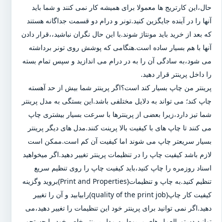
حال،این کارتریج ها معمولا برای همیشه کار نمی کنند و شما باید
آنها را در آینده جایگزین کنید.تونر و درام دو قسمت جداگانه هستند
که بعد از خرید باید مونتاژ شوند.با این حال نگران نباشید،،قرار دادن
آنها با هم بسیار ساده است.هنگامی که پوشش روی تونر برداشته
می شود،به سادگی آن را به در درام می اندازید و سپس تمام بسته
را داخل پرینتر قرار دهید.
پرینتر من چاپ بسیار کند است؟اگر پرینتر شما بیش از حد آهسته
چاپ کند؛ می تواند به دلایل مختلفی باشد.این بستگی به مدل پرینتر
شما تیز دارد،زیرا بعضی از پرینترها با سرعت بسیار بیشتری چاپ
می کنند تا چاپ های با کیفیت بالا پرینت کنند.مدل های دیگر پرینتر
بسیار سریعتر چاپ می شوند اما کیفیت آن کم است.ممکن است
لازم باشد کیفیت چاپ را در تنظیمات پرینتر تغییر دهید.اگر میخواهید
اسناد روزمره را چاپ کنید،باید کیفیت چاپ را روی تنظیم سریع
تنظیم کنید.به چاپ و تنظیمات(Print and Properties)بروید وگزینه
کیفیت کار چاپ(quality of the print job)رابیابید و آن را تغییر
دهید.اگر نمی توانید برای پرینتر خود این تنظیمات را تغییر دهید،می
توانید دستورالعمل های مربوط به مدل پرینتر خاص خود را جستجو