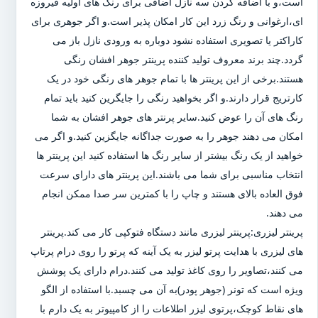
است،و با اضافه کردن سه نازل اضافی برای رنگ های اولیه فیروزه
ای،ارغوانی و رنگ زرد این کار امکان پذیر است.و اگر جوهری برای
کاراکتر یا تصویری استفاده نشود دوباره به ورودی نازل باز می
گردد.چند برند معروف تولید کننده پرینتر جوهر افشان رنگی
هستند.برخی از این پرینتر ها با تمام جوهر های رنگی خود در یک
کارتریج قرار دارند.و اگر بخواهید رنگی را جایگرین کنید باید تمام
رنگ های آن را عوض کنید.سایر پرنتر های جوهر افشان به شما
امکان می دهند جوهر را به صورت جداگانه جایگزین کنید.و اگر می
خواهید از یک رنگ بیشتر از سایر رنگ ها استفاده کنید این پرینتر ها
انتخاب مناسبی برای شما می باشند.این پرینتر های دارای سرعت
فوق العاده بالای هستند و چاپ را با کمترین سر صدا ممکن انجام
می دهند.
پرینتر لیزری:پرینتر لیزری مانند دستگاه فتوکپی کار می کند.پرینتر
های لیزری با هدایت پرتو لیزر به یک آینه که پرتو را روی درام پرتاپ
می کنند،تصاویر را روی کاغذ تولید می کنند.درام دارای یک پوشش
ویژه است که تونر (جوهر پودر)به آن می چسبد.با استفاده از الگو
های نقاط کوچک،پرتوی لیزر اطلاعات را از کامپیوتر به یک دارم با