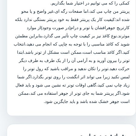
کمکی را که می توانیم در اختیار شما بگذاریم.
پرینتر من چاپ می کند،اما صفحات رگه ای،غیر واضح و یا محو
شده اند:کیفیت کار یک پرینتر فقط به خود پرینتر بستگی ندارد بلکه
کارتریج جوهرافشان یا تونر و درام(در صورت وجود)از موارد
موثرند.نوع کاغذ نیز بر کیفیت چاپ تأثیر می گذارد،بنابراین مطمئن
شوید که کاغذ مناسبی را با توجه به چاپی که انجام می دهید،انتخاب
کنید.اگر کاغذ مناسب است،ممکن است مشکل از تونر باشد.ابتدا
تونر را بیرون آورید و به آرامی آن را از یک طرف به طرف دیگر
حرکت دهید.تونر را تکان ندهید و مراقب باشید که رول تونر را
لمس نکنید زیرا می تواند اثر انگشت را روی تونر بگذارد.اگر شما
زیاد چاپ نمی کنید،گاهی اوقات تونر ته نشین می شود و باید فعال
شود.اگر پرینتر شما به جای تونر از جوهر استفاده می کند،ممکن
است جوهر خشک شده باشد و باید جایگزین شود.
پیش از ثبت درخواست