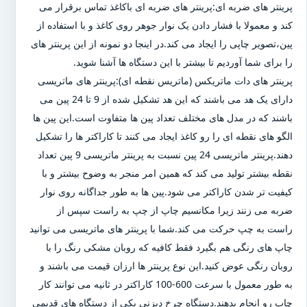
پرینتر های ضربه ای:پرینتر های ضربه ای باکاغذ تماس برقرار می
کند و معمولا با فشار دادن یک نوار جوهر روی کاغذ و با استفاده از
پین،تصویر چاپی را ایجاد می کند.در اینجا دو نمونه از این پرینتر های
را برای شما آوردیم تا بیشتر با این دستگاه ها آشنا شوید.
پرینتر های دات ماتریکس (ماتریس نقطه ای):پرینتر های ماتریسی
دارای یک هد می باشند که این هد تشکیل شده از 9 تا 24 پین می
باشند که در مدل های مختلف تعداد پین ها متفاوت است.این پین ها
الگو های نقطه ای را رو کاغذ ایجاد می کنند تا کاراکتر ها را تشکیل
دهند.پرینتر ماتریسی 24 پین نسبت به پرینتر ماتریسی 9 پین تعداد
نقطه بیشتر تولید می کند که همین امر منجر به وضوح بیشتر و با
کیفیت تر شدن کاراکتر می شود.پین ها به طور جداگانه روی نوار
ضربه می زنند زیرا مکانسیم چاپ از چپ به راست سپس از
راست به چپ حرکت می کند.شما با پرینتر های ماتریسی می توانید
چاپ های رنگی هم بگیرد فقط کافیه که روبان مشکی رنگ را با
روبان رنگی عوض کنید.این نوع پرینتر ها ارزان قیمت می باشند و
به طور معمول با سرعت 600-100 کاراکتر در ثانیه می توانند کار
چاپ رو انجام بدهند.دستگاه چرخ دیزنی یکی از دستگاه های قدیمی