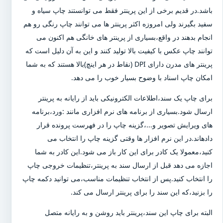
باشد.در قدیم برخی از این پرینتر فقط می توانستند چاپ سیاه و
سفید بگیرند ولی امروزه اکثر پرینتر ها می توانند چاپ رنگی رو هم
انجام بدهند در واقع،بسیاری از پرینتر های خانگی هم اکنون می
توانند چاپ عکس با کیفیت بالا تولید کنند و این به آن دلیل است که
پرینتر های مدرن دارای DPI (نقاط در هر اینچ)بالا هستند که به شما
امکان چاپ اسناد با وضوح بسیار خوب را می دهد.
برای چاپ یک سند،اطلاعات الکترونیکی باید از رایانه به پرینتر
ارسال شود.بسیاری از برنامه های نرم افزاری مانند :ورد،برنامه
های ویرایش تصویر و...،گزینه چاپ را در فهرست پرونده قرار
دادهاند.در این نرم افزار ها وقتی گزینه چاپ را انتخاب می
کنید،معمولا یک کادر برای این کار باز می شود.این کادر به شما
اجازه می دهد قبل از ارسال سند به پرینتر،تنظیمات خروجی چاپ
را انتخاب کنید.پس از انتخاب تنظیمات مناسب،می توانید دکمه چاپ
را بزنید،که این سند را برای پرینتر ارسال می کند.
البته برای چاپ این سند،پرینتر باید روشن و به رایانه متصل