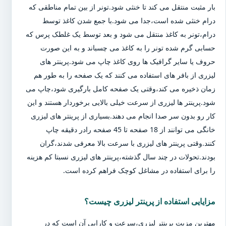
بار مثبت منتقل می کند تا خنثی شود.تونر از بین تمام مناطقی که
درام خنثی شده است،جدا می شود.با جمع شدن کاغذ توسط
درام،تونر به کاغذ منتقل می شود و بعد توسط یک غلطک پرس که
حسابی گرم شده تونر را به کاغذ می چسباند و به این صورت
حروف یا سایر گرافیک ها روی کاغذ چاپ می شود.پرینتر های
لیزری از بافر های استفاده می کنند که یک صفحه را به طور هم
زمان ذخیره می کند،وقتی یک صفحه کامل بارگیری شود،چاپ می
شود.پرینتر ها لیزری از سرعت خیلی بالایی برخوردار هستند و این
کار رو بدون سر صدا انجام می دهند.بسیاری از پرینتر های لیزری
خانگی می توانند از 18 صفحه تا 45 صفحه رادر دقیقه چاپ
کنند.وقتی پرینتر های لیزری با سرعت بالا معرفی شدند،گران
بودند.تحولات در چند سال گذشته،پرینتر های لیزری نسبتا کم هزینه
را برای استفاده در مشاغل کوچک فراهم کرده است.
مزایایی استفاده از پرینتر لیزری چیست؟
مهترین مزیت پرینتر لیزری،سرعت و کارایی آن است که در