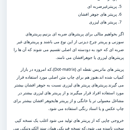
پرینترغیرضربه ای
پرینتر های جوهر افشان
پرینتر های لیزری
اگر بخواهیم مثالی برای پرینترهای ضربه ای بزنیم،پرینترهای
سوزنی و پرینتر چرخ دیزنی از این نوع می باشند و پرینترهای غیر
ضربه ای که خود به دودسته ای اصلی تقسیم می شوند که آن ها را
پرینترهای لیزری یا جوهرافشان می نامند.
پرینتر های ماتریس نقطه ای (Dot-matrix)،که امروزه در بازار
کمیاب شده اند،هنوز هم برای چاپ متن اصلی مورد استفاده قرار
می گیرند.پرینترهای پرینتر های لیزری نسبت به جوهر افشان بیشتر
مورد استفاده افراد قرار میگیرند و از پرینتر های لیزری بیشتر در
مشاغل معمولی تر یا خانگی و از پرینتر هایجوهر افشان بیشتر برای
چاپ عکس و یا اسناد رنگی استفاده می شود.
خروجی چاپی که از پرینتر های تولید می شود اغلب یک نسخه کپی
سخت نامیده می شود،که نسخه فیزیکی همان سند الکترونیکی می