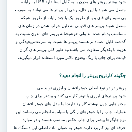
شود.بیشتر پرینتر های مدرن با یه کابل استاندارد USB به رایانه
متصل می شوند.با این حال،برخی از پرینتر ها می توانند به صورت
بی سیم وای فای و یا از طریق یک یا چند رایانه از طریق شبکه
متصل شوند.پرینتر های قدیمی به دلیل خراب شدن در زمان های
نامناسب بدنام شده اند ولی خوشبختانه پرینتر های مدرن نسبت به
گذشته قابل اعتماد تر هستند.پرینتر ها نسبت به سرعت،پیچیدگی و
هزینه با یکدیگر متفاوت می باشند.به طور کلی،پرینتر های گران
قیمت برای چاپ با رنگ وضوح بالاتر مورد استفاده قرار میگیرند.
چگونه کارتریج پرینتر را انجام دهید؟
پرینتر در دو نوع اصلی جوهرافشان و لیزری تولید می
شود.پرینترهای لیزری با تونر کار می کنند و بیشتر برای چاپ
محتواهایی چون نوشته کاربرد دارند.اما مدل های جوهر افشان
عملیات چاپ را با جوهرهای رنگی یا سیاه به انجام می رسانند.این
نوع چاپگرها بیشتر برای چاپ عکس مناسب هستند و در موارد
حرفه ای نیز کاربرد دارند.جوهر به عنوان ماده اصلی این دستگاه ها