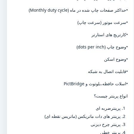
•حداکثر صفحات چاپ شده در ماه (Monthly duty cycle)
•سرعت موتور (سرعت چاپ)
•کارتریج های استارتر
•وضوح چاپ (dots per inch)
•وضوح اسکن
•قابلیت اتصال به شبکه
•اسلات حافظه،بلوتوث و PictBridge
انواع پرینتر چیست؟
پرینترضربه ای
پرینتر های دات ماتریکس (ماتریس نقطه ای)
پرینتر چرخ دیزنی
پرینتر خطی