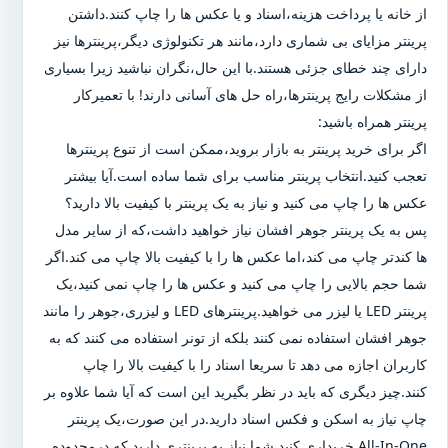
از خانه یا پرداخت هزینه،اسناد و یا عکس ها را چاپ کنند.داشتن
پرینتر مزایای بی شماری دارد،مانند هر تکنولوژی دیگر،پرینترها نیز
دارای چند خطای جزئی هستند.با این حال،نگران نباشید زیرا بسیاری
از مشکلات رایج پرینترها،راه حل های آسانی دارند! با تعمیرکار
پرینتر همراه باشید:
اگر برای خرید پرینتر به بازار بروید،ممکن است از تنوع پرینترها
تعجب کنید.انتخاب پرینتر مناسب برای شما ساده است.آیا بیشتر
عکس ها را چاپ می کنید و نیاز به یک پرینتر با کیفیت بالا دارید؟
پس به یک پرینتر جوهر افشان نیاز خواهید داشت،که از سایر مدل
ها کندتر چاپ می کند،اما عکس ها را با کیفیت بالا چاپ می کند.اگر
شما حجم بالایی را چاپ می کنید و عکس ها را چاپ نمی کنید،یک
پرینتر LED یا لیزر می خواهید.پرینترهای LED و لیزری،جوهر را مانند
جوهر افشان استفاده نمی کنند بلکه از تونر استفاده می کنند که به
کاربران اجازه می دهد تا سریعا اسناد را با کیفیت بالا را چاپ
کنند.چیز دیگری که باید در نظر بگیرید این است که آیا شما علاوه بر
چاپ نیاز به اسکن و فکس اسناد دارید.در این صورت،یک پرینتر
All-In-One خریداری کنید.شما نیاز به پرینتری دارید که درمحدوده