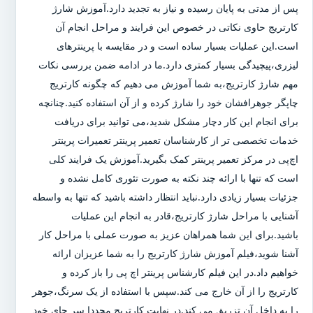
پس از مدتی به پایان رسیده و نیاز به تجدید دارد.آموزش شارژ
کارتریج حاوی نکاتی در خصوص این فرایند و مراحل انجام آن
است.این عملیات بسیار ساده است و در مقایسه با پرینترهای
لیزری،پیچیدگی بسیار کمتری دارد.ما در ادامه ضمن بررسی نکات
مهم شارژ کارتریج،به شما آموزش می دهیم که چگونه کارتریج
چاپگر جوهرافشان خود را شارژ کرده و از آن استفاده کنید.چنانچه
برای انجام این کار دچار مشکل شدید،می توانید برای دریافت
خدمات تخصصی تر از کارشناسان تعمیر پرینتر تعمیرات پرینتر
اچ‌پی در مرکز تعمیر پرینتر کمک بگیرید.آموزش یک فرایند کلی
است که تنها با ارائه چند نکته به صورت تئوری کامل نشده و
جزئیات بسیار زیادی دارد.نباید انتظار داشته باشید که تنها به واسطه
آشنایی با مراحل شارژ کارتریج،قادر به انجام این عملیات
باشید.برای این شما همراهان عزیز به صورت عملی با مراحل کار
آشنا شوید،فیلم آموزش شارژ کارتریج را به شما عزیزان ارائه
خواهیم داد.در این فیلم کارشناس پرینتر اچ پی را باز کرده و
کارتریج را از آن خارج می کند.سپس با استفاده از یک سرنگ،جوهر
را به داخل آن تزریق می کند.در نهایت کارتریج مجددا سر جای خود