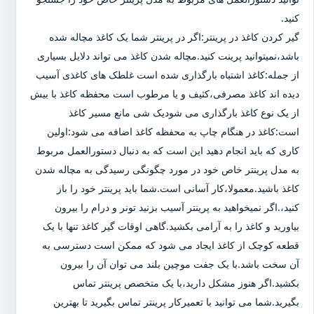
کنید.
گیر کردن کاغذ در پرینتر:اگر در پرینتر شما یک کاغذ مچاله شده
باشد،نمیتوانید پرینت کنید.مچاله شدن کاغذ می تواند دلایل بسیاری
از جمله:کاغذ اشتباه بارگذاری شده است غلطک های کاغذی آسیب
دیده اند کاغذ مصرفی،کثیف و یا مرطوب است محفظه کاغذ با بیش
از یک نوع کاغذ بارگذاری می شودیک شی مانع مسیر کاغذ
است:کاغذ در هنگام چاپ به محفظه کاغذ اضافه می شود:اولین
کاری که باید انجام دهید این است که به دنبال دستورالعمل مربوط
به مدل پرینتر خاص خود در مورد چگونگی رسیدگی به مچاله شدن
کاغذ باشید.معمولا،کار آسانی است.شما باید پرینتر خود را باز
کنید،.اگر نمیخواهید به پرینتر آسیب بزنید تونر و درام را بیرون
بیاورید و کاغذ را به آرامی بکشید.گاهی اوقات گیر کاغذ تنها با یک
قطعه کوچک از کاغذ ایجاد می شود که ممکن است دسترسی به
آن سخت باشد.با یک جفت موچین بلند می توان آن را بیرون
بکشید.اگر هنوز مشکل دارید،با یک متخصص پرینتر تماس
بگیرید.شما می توانید با تعمیرکار پرینتر تماس بگیرید تا بهترین