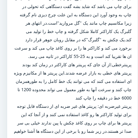
برای چاپ می باشد که شاید بشه گفت دستگاهی که تحولی در
چاپ به وجود آورد این دستگاه به این علت چرخ دیزی نام گرفته
زیرا مکانسیم چاپ مانند یک "گل مروارید"است.در انتهای هر
گلبرگ یک کاراکتر کاملا شکل گرفته و چاپ خط را تولید می
کند.یک چکش به "گلبرگ"که در مقابل روبان جوهر قرار دارد
برخورد می کند و کاراکتر ها را بر روی کاغذ چاپ می کند و سرعت
ان ها تقریبا کند است و به 25-55 کاراکتر در ثانیه می رسد.
پرینترخطی:از آن جای که پرینتر های کاراکتر در زمان کند بودند
پرینتر های خطی به بازار عرضه شدند.این پرینتر ها از مکانیزم ویژه
ای استفاده می کنند که می توانند یک خط کامل را به طورهمزمان
چاپ کنند و سرعت آنها به طور معمول می تواند محدوده 1200 تا
6000 خط در دقیقه را چاپ کنند
پرینتر غیرضربه ای: پرینتر های غیر ضربه ای از دستگاه قابل توجه
برای تولید کاراکتر ها رو کاغذ استفاده نمی کنند و از آنجا که این
پرینتر ها برای چاپ بر روی کاغذ چکش یا پین ندارند خیلی بی سر
صدا تر هستند.در زیر شما رو با برخی از این دستگاه ها آشنا خواهیم