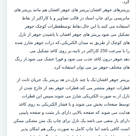
کرد.
پرینترهای جوهر افشان:پرینتر های جوهر افشان هم مانند پرینتر های
ماتریسی برای چاپ اسناد در قالب تصاویر و یا کاراکتر از نقاط
استفاده می کنند.با این حال،نقاط توسطقطرات کوچک جوهر
تشکیل می شود.پرینتر های جوهر افشان با پاشیدن جوهر از نازل
های کوچک از طریق یه میدان الکتریکی،که ذرات جوهر شارژ شده
را با سرعت 250 کاراکتر در ثانیه،بر روی کاغذ تشکیل می
دهد.جوهر درون کاغذ جذب می شود و فورا خشک می شود.از رنگ
های مختلف جوهر نیز می توان استفاده کرد.
پرینتر جوهر افشان:یک یا چند نازل،در هد پرینتر یک جریان ثابت از
قطرات جوهر منتشر می کند.قطرات جوهر بعد از خارج شدن از
نازل از به صورت الکتریکی شارژ می شوند.سپس این قطرات
توسط صفحات پخش می شوند و با فشار الکتریکی به روی کاغذ
هدایت می شوند که صفحه بالایی دارای بار مثبت و صفحه پایینی
دارای بار منفی می باشد.یک نازل برای چاپ یک متن مشکی ممکن
است کافی باشد اما چاپ کامل به صورت رنگی هم امکان پذیر