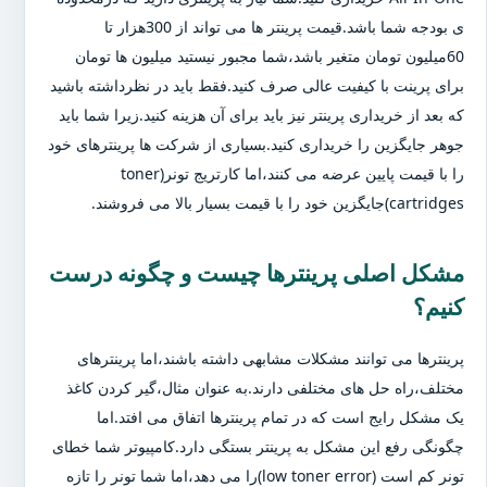
ی بودجه شما باشد.قیمت پرینتر ها می تواند از 300هزار تا
60میلیون تومان متغیر باشد،شما مجبور نیستید میلیون ها تومان
برای پرینت با کیفیت عالی صرف کنید.فقط باید در نظرداشته باشید
که بعد از خریداری پرینتر نیز باید برای آن هزینه کنید.زیرا شما باید
جوهر جایگزین را خریداری کنید.بسیاری از شرکت ها پرینترهای خود
را با قیمت پایین عرضه می کنند،اما کارتریج تونر(toner
cartridges)جایگزین خود را با قیمت بسیار بالا می فروشند.
مشکل اصلی پرینترها چیست و چگونه درست
کنیم؟
پرینترها می توانند مشکلات مشابهی داشته باشند،اما پرینترهای
مختلف،راه حل های مختلفی دارند.به عنوان مثال،گیر کردن کاغذ
یک مشکل رایج است که در تمام پرینترها اتفاق می افتد.اما
چگونگی رفع این مشکل به پرینتر بستگی دارد.کامپیوتر شما خطای
تونر کم است (low toner error)را می دهد،اما شما تونر را تازه