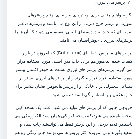
پرینتر های لیزری
اگر بخواهیم مثالی برای پرینترهای ضربه ای بزنیم،پرینترهای
سوزنی و پرینتر چرخ دیزنی از این نوع می باشند و پرینترهای غیر
ضربه ای که خود به دودسته ای اصلی تقسیم می شوند که آن ها را
پرینترهای لیزری یا جوهرافشان می نامند.
پرینتر های ماتریس نقطه ای (Dot-matrix)،که امروزه در بازار
کمیاب شده اند،هنوز هم برای چاپ متن اصلی مورد استفاده قرار
می گیرند.پرینترهای پرینتر های لیزری نسبت به جوهر افشان بیشتر
مورد استفاده افراد قرار میگیرند و از پرینتر های لیزری بیشتر در
مشاغل معمولی تر یا خانگی و از پرینتر هایجوهر افشان بیشتر برای
چاپ عکس و یا اسناد رنگی استفاده می شود.
خروجی چاپی که از پرینتر های تولید می شود اغلب یک نسخه کپی
سخت نامیده می شود،که نسخه فیزیکی همان سند الکترونیکی می
باشد.در قدیم برخی از این پرینتر فقط می توانستند چاپ سیاه و
سفید بگیرند ولی امروزه اکثر پرینتر ها می توانند چاپ رنگی رو هم