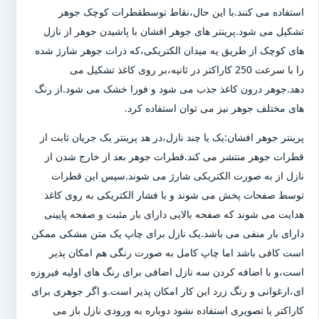
استفاده می کنند.با این حال،نقاط توسطقطرات کوچک جوهر
تشکیل می شود.پرینتر های جوهر افشان با پاشیدن جوهر از نازل
های کوچک از طریق یه میدان الکتریکی،که ذرات جوهر شارژ شده
را با سرعت 250 کاراکتر در ثانیه،بر روی کاغذ تشکیل می
دهد.جوهر درون کاغذ جذب می شود و فورا خشک می شود.از رنگ
های مختلف جوهر نیز می توان استفاده کرد.
پرینتر جوهر افشان:یک یا چند نازل،در هد پرینتر یک جریان ثابت از
قطرات جوهر منتشر می کند.قطرات جوهر بعد از خارج شدن از
نازل از به صورت الکتریکی شارژ می شوند.سپس این قطرات
توسط صفحات پخش می شوند و با فشار الکتریکی به روی کاغذ
هدایت می شوند که صفحه بالایی دارای بار مثبت و صفحه پایینی
دارای بار منفی می باشد.یک نازل برای چاپ یک متن مشکی ممکن
است کافی باشد اما چاپ کامل به صورت رنگی هم امکان پذیر
است،و با اضافه کردن سه نازل اضافی برای رنگ های اولیه فیروزه
ای،ارغوانی و رنگ زرد این کار امکان پذیر است.و اگر جوهری برای
کاراکتر یا تصویری استفاده نشود دوباره به ورودی نازل باز می