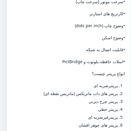
•سرعت موتور (سرعت چاپ)
•کارتریج های استارتر
•وضوح چاپ (dots per inch)
•وضوح اسکن
•قابلیت اتصال به شبکه
•اسلات حافظه،بلوتوث و PictBridge
انواع پرینتر چیست؟
پرینترضربه ای
پرینتر های دات ماتریکس (ماتریس نقطه ای)
پرینتر چرخ دیزنی
پرینتر خطی
پرینترغیرضربه ای
پرینتر های جوهر افشان