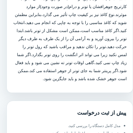
کارتریج جوهرافشان یا تونر و درام(در صورت وجود)از موارد
موثرند.نوع کاغذ نیز بر کیفیت چاپ تأثیر می گذارد،بنابراین مطمئن
شوید که کاغذ مناسبی را با توجه به چاپی که انجام می دهید،انتخاب
کنید.اگر کاغذ مناسب است،ممکن است مشکل از تونر باشد.ابتدا
تونر را بیرون آورید و به آرامی آن را از یک طرف به طرف دیگر
حرکت دهید.تونر را تکان ندهید و مراقب باشید که رول تونر را
لمس نکنید زیرا می تواند اثر انگشت را روی تونر بگذارد.اگر شما
زیاد چاپ نمی کنید،گاهی اوقات تونر ته نشین می شود و باید فعال
شود.اگر پرینتر شما به جای تونر از جوهر استفاده می کند،ممکن
است جوهر خشک شده باشد و باید جایگزین شود.
پیش از ثبت درخواست
مدل کامل دستگاه را بررسی کنید.