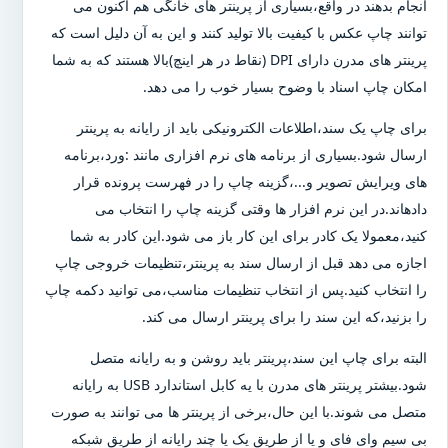
انجام بدهند در واقع،بسیاری از پرینتر های خانگی هم اکنون می
توانند چاپ عکس با کیفیت بالا تولید کنند و این به آن دلیل است که
پرینتر های مدرن دارای DPI (نقاط در هر اینچ)بالا هستند که به شما
امکان چاپ اسناد با وضوح بسیار خوب را می دهد.
برای چاپ یک سند،اطلاعات الکترونیکی باید از رایانه به پرینتر
ارسال شود.بسیاری از برنامه های نرم افزاری مانند :ورد،برنامه
های ویرایش تصویر و...،گزینه چاپ را در فهرست پرونده قرار
دادهاند.در این نرم افزار ها وقتی گزینه چاپ را انتخاب می
کنید،معمولا یک کادر برای این کار باز می شود.این کادر به شما
اجازه می دهد قبل از ارسال سند به پرینتر،تنظیمات خروجی چاپ
را انتخاب کنید.پس از انتخاب تنظیمات مناسب،می توانید دکمه چاپ
را بزنید،که این سند را برای پرینتر ارسال می کند.
البته برای چاپ این سند،پرینتر باید روشن و به رایانه متصل
شود.بیشتر پرینتر های مدرن با یه کابل استاندارد USB به رایانه
متصل می شوند.با این حال،برخی از پرینتر ها می توانند به صورت
بی سیم وای فای و یا از طریق یک یا چند رایانه از طریق شبکه