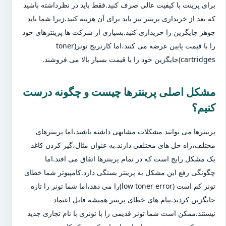
برای پرینت با کیفیت عالی صرف کنید.فقط باید در نظرداشته باشید
که بعد از خریداری پرینتر نیز باید برای آن هزینه کنید.زیرا شما باید
جوهر جایگزین را خریداری کنید.بسیاری از شرکت ها پرینترهای خود
را با قیمت پایین عرضه می کنند،اما کارتریج تونر(toner
cartridges)جایگزین خود را با قیمت بسیار بالا می فروشند.
مشکل اصلی پرینترها چیست و چگونه درست
کنیم؟
پرینترها می توانند مشکلات مشابهی داشته باشند،اما پرینترهای
مختلف،راه حل های مختلفی دارند.به عنوان مثال،گیر کردن کاغذ
یک مشکل رایج است که در تمام پرینترها اتفاق می افتد.اما
چگونگی رفع این مشکل به پرینتر بستگی دارد.کامپیوتر شما خطای
تونر کم است (low toner error)را می دهد،اما شما تونر را تازه
جایگزین کردید.پیام های خطای پرینتر همیشه قابل اعتماد
نیستند.ممکن است شما تونر قدیمی را با تونری با نام تجاری جدید