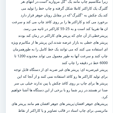
زیرا مکانسیم چاپ مانند یک "گل مروارید"است.در انتهای هر
گلبرگ یک کاراکتر کاملا شکل گرفته و چاپ خط را تولید می
کند.یک چکش به "گلبرگ"که در مقابل روبان جوهر قرار دارد
برخورد می کند و کاراکتر ها را بر روی کاغذ چاپ می کند و سرعت
ان ها تقریبا کند است و به 25-55 کاراکتر در ثانیه می رسد.
پرینترخطی:از آن جای که پرینتر های کاراکتر در زمان کند بودند
پرینتر های خطی به بازار عرضه شدند.این پرینتر ها از مکانیزم ویژه
ای استفاده می کنند که می توانند یک خط کامل را به طورهمزمان
چاپ کنند و سرعت آنها به طور معمول می تواند محدوده 1200 تا
6000 خط در دقیقه را چاپ کنند
پرینتر غیرضربه ای: پرینتر های غیر ضربه ای از دستگاه قابل توجه
برای تولید کاراکتر ها رو کاغذ استفاده نمی کنند و از آنجا که این
پرینتر ها برای چاپ بر روی کاغذ چکش یا پین ندارند خیلی بی سر
صدا تر هستند.در زیر شما رو با برخی از این دستگاه ها آشنا خواهیم
کرد.
پرینترهای جوهر افشان:پرینتر های جوهر افشان هم مانند پرینتر های
ماتریسی برای چاپ اسناد در قالب تصاویر و یا کاراکتر از نقاط