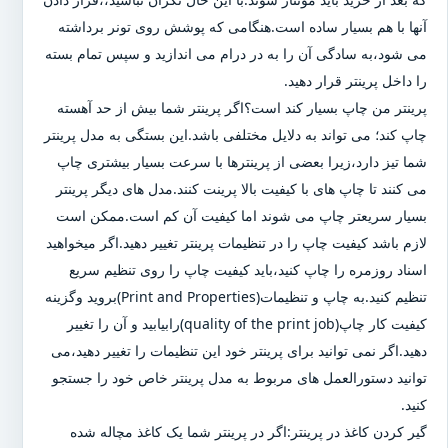
آنها با هم بسیار ساده است.هنگامی که پوشش روی تونر برداشته
می شود،به سادگی آن را به در درام می اندازید و سپس تمام بسته
را داخل پرینتر قرار دهید.
پرینتر من چاپ بسیار کند است؟اگر پرینتر شما بیش از حد آهسته
چاپ کند؛ می تواند به دلایل مختلفی باشد.این بستگی به مدل پرینتر
شما تیز دارد،زیرا بعضی از پرینترها با سرعت بسیار بیشتری چاپ
می کنند تا چاپ های با کیفیت بالا پرینت کنند.مدل های دیگر پرینتر
بسیار سریعتر چاپ می شوند اما کیفیت آن کم است.ممکن است
لازم باشد کیفیت چاپ را در تنظیمات پرینتر تغییر دهید.اگر میخواهید
اسناد روزمره را چاپ کنید،باید کیفیت چاپ را روی تنظیم سریع
تنظیم کنید.به چاپ و تنظیمات(Print and Properties)بروید وگزینه
کیفیت کار چاپ(quality of the print job)رابیابید و آن را تغییر
دهید.اگر نمی توانید برای پرینتر خود این تنظیمات را تغییر دهید،می
توانید دستورالعمل های مربوط به مدل پرینتر خاص خود را جستجو
کنید.
گیر کردن کاغذ در پرینتر:اگر در پرینتر شما یک کاغذ مچاله شده