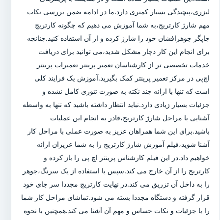
لیزری،پیچیدگی بسیار کمتری دارد.ما در ادامه ضمن بررسی نکات
مهم شارژ کارتریج،به شما آموزش می دهیم که چگونه کارتریج
چاپگر جوهرافشان خود را شارژ کرده و از آن استفاده کنید.چنانچه
برای انجام این کار دچار مشکل شدید،می توانید برای دریافت
خدمات تخصصی تر از کارشناسان تعمیر پرینتر تعمیرات پرینتر
اچ‌پی در مرکز تعمیر پرینتر کمک بگیرید.آموزش یک فرایند کلی
است که تنها با ارائه چند نکته به صورت تئوری کامل نشده و
جزئیات بسیار زیادی دارد.نباید انتظار داشته باشید که تنها به واسطه
آشنایی با مراحل شارژ کارتریج،قادر به انجام این عملیات
باشید.برای این شما همراهان عزیز به صورت عملی با مراحل کار
آشنا شوید،فیلم آموزش شارژ کارتریج را به شما عزیزان ارائه
خواهیم داد.در این فیلم کارشناس پرینتر اچ پی را باز کرده و
کارتریج را از آن خارج می کند.سپس با استفاده از یک سرنگ،جوهر
را به داخل آن تزریق می کند.در نهایت کارتریج مجددا سر جای خود
قرار گرفته و دستگاه مجددا بسته می شود.تماشای مراحل کار شما
را با جزئیات و نکات حساس و مهم آن آشنا می کند.همچنین با نحوه