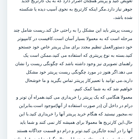
تعویض کنید و پرینتر همچنان اصرار دارد که به یک کارتریج جدید
جوهر نیاز دارد.مگر اینکه کارتریج به نحوی آسیب دیده یا شکسته
شده باشد،
ریست پرینتر باید این مشکل را به راحتی حل کند.ریست شامل چند
مرحله است که به معمولا بسیار آسان است.کافیست در کامپیوتر
خود دستورالعمل تنظیم مجدد برای مدل پرینتر خاص خود جستجو
کنید.بسته به نوع پرینتری که استفاده می کنید،ممکن است یک
راهنمای تصویری نیز وجود داشته باشد که چگونگی ریست را نشان
می دهد.اگر هنوز در مورد چگونگی ریست پرینتر خود مشکل
دارید،می توانید با تعمیرکار پرینتر تماس بگیرید و ما خوشحال
خواهیم شد که به شما کمک کنیم.
معمولا هنگامی که یک پرینتر را خریداری می کنید،همراه آن تونر و
درام در داخل آن (در صورت استفاده از آنها)موجود است.بنابراین
نه،مجبور نیستید که هنگام خرید پرینتر آنها را خریداری کنید.با این
حال،این کارتریج ها معمولا برای همیشه کار نمی کنند و شما باید
آنها را در آینده جایگزین کنید.تونر و درام دو قسمت جداگانه هستند
که بعد از خرید باید مونتاژ شوند.با این حال نگران نباشید،،قرار دادن