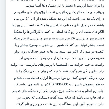
را برای شما آوردیم تا بیشتر با این دستگاه ها آشنا شوید.
پرینتر های دات ماتریکس (ماتریس نقطه ای):پرینتر های ماتریسی
دارای یک هد می باشند که این هد تشکیل شده از 9 تا 24 پین می
باشند که در مدل های مختلف تعداد پین ها متفاوت است.این پین ها
الگو های نقطه ای را رو کاغذ ایجاد می کنند تا کاراکتر ها را تشکیل
دهند.پرینتر ماتریسی 24 پین نسبت به پرینتر ماتریسی 9 پین تعداد
نقطه بیشتر تولید می کند که همین امر منجر به وضوح بیشتر و با
کیفیت تر شدن کاراکتر می شود.پین ها به طور جداگانه روی نوار
ضربه می زنند زیرا مکانسیم چاپ از چپ به راست سپس از
راست به چپ حرکت می کند.شما با پرینتر های ماتریسی می توانید
چاپ های رنگی هم بگیرد فقط کافیه که روبان مشکی رنگ را با
روبان رنگی عوض کنید.این نوع پرینتر ها ارزان قیمت می باشند و
به طور معمول با سرعت 600-100 کاراکتر در ثانیه می توانند کار
چاپ رو انجام بدهند.دستگاه چرخ دیزنی یکی از دستگاه های قدیمی
برای چاپ می باشد که شاید بشه گفت دستگاهی که تحولی در
چاپ به وجود آورد این دستگاه به این علت چرخ دیزی نام گرفته