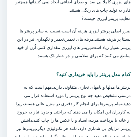
های لیزری کاملا بی صدا و صدای اضافی ایجاد نمی کنندآنها همچنین
قادر به تولید چاپ های رنگی هستند.
معایب پرینتر لیزری چیست؟
ضرر اصلی پرینتر لیزری هزینه آن است،نسبت به سایر پرینتر ها
نسبتا پر هزینه هستند.هزینه های تعمیر،تعمیر و نگهداری نیز در این
پرینتر بسیار زیاد است.پرینتر های لیزری مقداری کمی اُزن از خود
ساطع می کنند که برای سلامتی و جو خطرناک هستند.
کدام مدل پرینتر را باید خریداری کنید؟
پرینتر ها مدلها و نامهای تجاری متفاوتی دارند.مهم است که به
درستی تشخیص دهید چه نوع پرینتر را مورد استفاده قرار می
دهید.تمام پرینترها برای انجام کار دفتری در منزل عالی هستند،زیرا
به کاربران این امکان را می دهند که براحتی و بدون نیاز به خروج
از خانه یا پرداخت هزینه،اسناد و یا عکس ها را چاپ کنند.داشتن
پرینتر مزایای بی شماری دارد،مانند هر تکنولوژی دیگر،پرینترها نیز
دارای چند خطای جزئی هستند.با این حال،نگران نباشید زیرا بسیاری