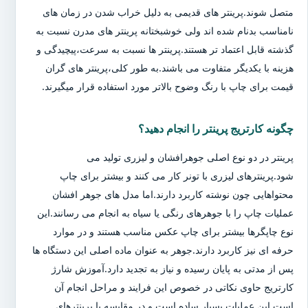
متصل شوند.پرینتر های قدیمی به دلیل خراب شدن در زمان های
نامناسب بدنام شده اند ولی خوشبختانه پرینتر های مدرن نسبت به
گذشته قابل اعتماد تر هستند.پرینتر ها نسبت به سرعت،پیچیدگی و
هزینه با یکدیگر متفاوت می باشند.به طور کلی،پرینتر های گران
قیمت برای چاپ با رنگ وضوح بالاتر مورد استفاده قرار میگیرند.
چگونه کارتریج پرینتر را انجام دهید؟
پرینتر در دو نوع اصلی جوهرافشان و لیزری تولید می
شود.پرینترهای لیزری با تونر کار می کنند و بیشتر برای چاپ
محتواهایی چون نوشته کاربرد دارند.اما مدل های جوهر افشان
عملیات چاپ را با جوهرهای رنگی یا سیاه به انجام می رسانند.این
نوع چاپگرها بیشتر برای چاپ عکس مناسب هستند و در موارد
حرفه ای نیز کاربرد دارند.جوهر به عنوان ماده اصلی این دستگاه ها
پس از مدتی به پایان رسیده و نیاز به تجدید دارد.آموزش شارژ
کارتریج حاوی نکاتی در خصوص این فرایند و مراحل انجام آن
است.این عملیات بسیار ساده است و در مقایسه با پرینترهای