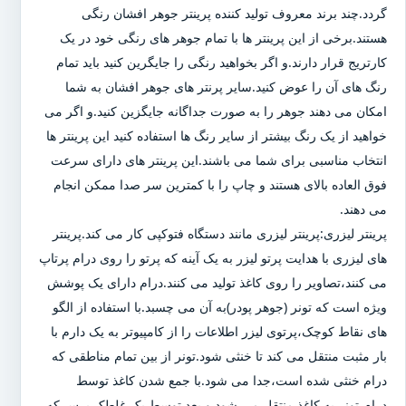
گردد.چند برند معروف تولید کننده پرینتر جوهر افشان رنگی
هستند.برخی از این پرینتر ها با تمام جوهر های رنگی خود در یک
کارتریج قرار دارند.و اگر بخواهید رنگی را جایگرین کنید باید تمام
رنگ های آن را عوض کنید.سایر پرنتر های جوهر افشان به شما
امکان می دهند جوهر را به صورت جداگانه جایگزین کنید.و اگر می
خواهید از یک رنگ بیشتر از سایر رنگ ها استفاده کنید این پرینتر ها
انتخاب مناسبی برای شما می باشند.این پرینتر های دارای سرعت
فوق العاده بالای هستند و چاپ را با کمترین سر صدا ممکن انجام
می دهند.
پرینتر لیزری:پرینتر لیزری مانند دستگاه فتوکپی کار می کند.پرینتر
های لیزری با هدایت پرتو لیزر به یک آینه که پرتو را روی درام پرتاپ
می کنند،تصاویر را روی کاغذ تولید می کنند.درام دارای یک پوشش
ویژه است که تونر (جوهر پودر)به آن می چسبد.با استفاده از الگو
های نقاط کوچک،پرتوی لیزر اطلاعات را از کامپیوتر به یک دارم با
بار مثبت منتقل می کند تا خنثی شود.تونر از بین تمام مناطقی که
درام خنثی شده است،جدا می شود.با جمع شدن کاغذ توسط
درام،تونر به کاغذ منتقل می شود و بعد توسط یک غلطک پرس که