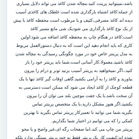
باشد،نمیتوانید پرینت کنید.مچاله شدن کاغذ می تواند دلایل بسیاری
از جمله:کاغذ اشتباه بارگذاری شده است غلطک های کاغذی آسیب
دیده اند کاغذ مصرفی،کثیف و یا مرطوب است محفظه کاغذ با بیش
از یک نوع کاغذ بارگذاری می شودیک شی مانع مسیر کاغذ
است:کاغذ در هنگام چاپ به محفظه کاغذ اضافه می شود:اولین
کاری که باید انجام دهید این است که به دنبال دستورالعمل مربوط
به مدل پرینتر خاص خود در مورد چگونگی رسیدگی به مچاله شدن
کاغذ باشید.معمولا،کار آسانی است.شما باید پرینتر خود را باز
کنید،.اگر نمیخواهید به پرینتر آسیب بزنید تونر و درام را بیرون
بیاورید و کاغذ را به آرامی بکشید.گاهی اوقات گیر کاغذ تنها با یک
قطعه کوچک از کاغذ ایجاد می شود که ممکن است دسترسی به
آن سخت باشد.با یک جفت موچین بلند می توان آن را بیرون
بکشید.اگر هنوز مشکل دارید،با یک متخصص پرینتر تماس
بگیرید.شما می توانید با تعمیرکار پرینتر تماس بگیرید تا بهترین
کمکی را که می توانیم در اختیار شما بگذاریم.
پرینتر من چاپ می کند،اما صفحات رگه ای،غیر واضح و یا محو
شده اند:کیفیت کار یک پرینتر فقط به خود پرینتر بستگی ندارد بلکه