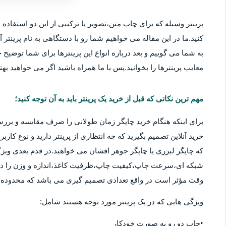
پرینتر وسیله که برای چاپ متن،تصویر یا ترکیبی از این دو استفاده م
کنید.ما در این مقاله می خواهیم شما رو با دستگاهی به نام پرینتر آ
به شما می گوییم و بعد درباره انواع این پرینترها برای شما توضیح خو
معایب پرینترها را بخوانید.پس با ما همراه باشید اگر می خواهید بهتر
مهم ترین نکاتی که قبل از خرید یک پرینتر باید به آن توجه کنید؛
برای اینکه هنگام خرید چاپگر زمان طولانی را صرف مقایسه و بررس
خرید آنلاین تصمیم بگیرید که چه انتظاری از پرینتر دارید و نوع کا
که چاپگر لیزری یا چاپگر جوهر افشان می خواهید.در قدم بعدی ویژگ
شبکه ای،سرعت چاپ،کیفیت چاپ،ظرفیت کاغذ،اندازه و وزن را در نظ
وقت مؤثر است در واقع تعدادی تصمیم گیری می باشد که محدوده قی
ویژگی هایی که در یک پرینتر مورد توجه هستند شامل:
•چاپ دو رو به صورت خودکار