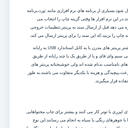
ل شود.بسیاری از برنامه های نرم افزاری مانند :ورد،برنامه
د.در این نرم افزار ها وقتی گزینه چاپ را انتخاب می
ازه می دهد قبل از ارسال سند به پرینتر،تنظیمات خروجی
چاپ را بزنید،که این سند را برای پرینتر ارسال می کند.
البته برای چاپ این سند،پرینتر باید روشن و به رایانه متصل شود.بیشتر پرینتر های مدرن با یه کابل استاندارد USB به رایانه
 سیم وای فای و یا از طریق یک یا چند رایانه از طریق
ی نامناسب بدنام شده اند ولی خوشبختانه پرینتر های
عت،پیچیدگی و هزینه با یکدیگر متفاوت می باشند.به طور
اده قرار میگیرند.
 لیزری با تونر کار می کنند و بیشتر برای چاپ محتواهایی
ا جوهرهای رنگی یا سیاه به انجام می رسانند.این نوع