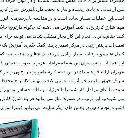
چاپگرها بیشتر برای چاپ عکس مناسب هستند و در موارد حرفه ای نی
پس از مدتی به پایان رسیده و نیاز به تجدید دارد.آموزش شارژ کار
است.این عملیات بسیار ساده است و در مقایسه با پرینترهای لیزر
مهم شارژ کارتریج،به شما آموزش می دهیم که چگونه کارتریج چاپگر
کنید.چنانچه برای انجام این کار دچار مشکل شدید،می توانید برای
تعمیرات پرینتر اچ‌پی در مرکز تعمیر پرینتر کمک بگیرید.آموزش یک ف
کامل نشده و جزئیات بسیار زیادی دارد.نباید انتظار داشته باشید که 
این عملیات باشید.برای این شما همراهان عزیز به صورت عملی با م
عزیزان ارائه خواهیم داد.در این فیلم کارشناس پرینتر اچ پی را باز 
سرنگ،جوهر را به داخل آن تزریق می کند.در نهایت کارتریج مجددا 
شود.تماشای مراحل کار شما را با جزئیات و نکات حساس و مهم آن 
می شوید.به این ترتیب در صورت نیاز می توانید فرایند شارژ کارتر
اشتباه انجام دهید.در بخش های دیگر سایت می توانید فیلم آموزش ش