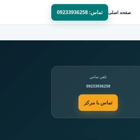
تماس: 09233936258
صفحه اصلی
تلفن تماس
09233936258
تماس با مرکز