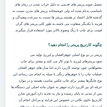
متصل شوند.پرینتر های قدیمی به دلیل خراب شدن در زمان های
نامناسب بدنام شده اند ولی خوشبختانه پرینتر های مدرن نسبت به
گذشته قابل اعتماد تر هستند.پرینتر ها نسبت به سرعت،پیچیدگی و
هزینه با یکدیگر متفاوت می باشند.به طور کلی،پرینتر های گران
قیمت برای چاپ با رنگ وضوح بالاتر مورد استفاده قرار میگیرند.
چگونه کارتریج پرینتر را انجام دهید؟
پرینتر در دو نوع اصلی جوهرافشان و لیزری تولید می
شود.پرینترهای لیزری با تونر کار می کنند و بیشتر برای چاپ
محتواهایی چون نوشته کاربرد دارند.اما مدل های جوهر افشان
عملیات چاپ را با جوهرهای رنگی یا سیاه به انجام می رسانند.این
نوع چاپگرها بیشتر برای چاپ عکس مناسب هستند و در موارد
حرفه ای نیز کاربرد دارند.جوهر به عنوان ماده اصلی این دستگاه ها
پس از مدتی به پایان رسیده و نیاز به تجدید دارد.آموزش شارژ
کارتریج حاوی نکاتی در خصوص این فرایند و مراحل انجام آن
است.این عملیات بسیار ساده است و در مقایسه با پرینترهای