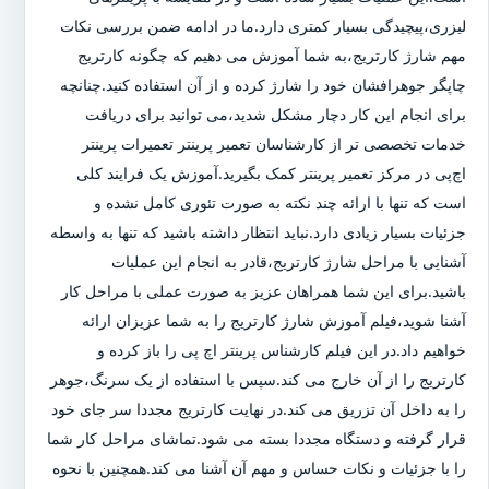
لیزری،پیچیدگی بسیار کمتری دارد.ما در ادامه ضمن بررسی نکات
مهم شارژ کارتریج،به شما آموزش می دهیم که چگونه کارتریج
چاپگر جوهرافشان خود را شارژ کرده و از آن استفاده کنید.چنانچه
برای انجام این کار دچار مشکل شدید،می توانید برای دریافت
خدمات تخصصی تر از کارشناسان تعمیر پرینتر تعمیرات پرینتر
اچ‌پی در مرکز تعمیر پرینتر کمک بگیرید.آموزش یک فرایند کلی
است که تنها با ارائه چند نکته به صورت تئوری کامل نشده و
جزئیات بسیار زیادی دارد.نباید انتظار داشته باشید که تنها به واسطه
آشنایی با مراحل شارژ کارتریج،قادر به انجام این عملیات
باشید.برای این شما همراهان عزیز به صورت عملی با مراحل کار
آشنا شوید،فیلم آموزش شارژ کارتریج را به شما عزیزان ارائه
خواهیم داد.در این فیلم کارشناس پرینتر اچ پی را باز کرده و
کارتریج را از آن خارج می کند.سپس با استفاده از یک سرنگ،جوهر
را به داخل آن تزریق می کند.در نهایت کارتریج مجددا سر جای خود
قرار گرفته و دستگاه مجددا بسته می شود.تماشای مراحل کار شما
را با جزئیات و نکات حساس و مهم آن آشنا می کند.همچنین با نحوه