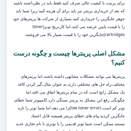
برای پرینت با کیفیت عالی صرف کنید.فقط باید در نظرداشته باشید
که بعد از خریداری پرینتر نیز باید برای آن هزینه کنید.زیرا شما باید
جوهر جایگزین را خریداری کنید.بسیاری از شرکت ها پرینترهای خود
را با قیمت پایین عرضه می کنند،اما کارتریج تونر(toner
cartridges)جایگزین خود را با قیمت بسیار بالا می فروشند.
مشکل اصلی پرینترها چیست و چگونه درست
کنیم؟
پرینترها می توانند مشکلات مشابهی داشته باشند،اما پرینترهای
مختلف،راه حل های مختلفی دارند.به عنوان مثال،گیر کردن کاغذ
یک مشکل رایج است که در تمام پرینترها اتفاق می افتد.اما
چگونگی رفع این مشکل به پرینتر بستگی دارد.کامپیوتر شما خطای
تونر کم است (low toner error)را می دهد،اما شما تونر را تازه
جایگزین کردید.پیام های خطای پرینتر همیشه قابل اعتماد
نیستند.ممکن است شما تونر قدیمی را با تونری با نام تجاری جدید