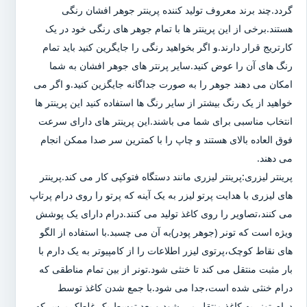
گردد.چند برند معروف تولید کننده پرینتر جوهر افشان رنگی
هستند.برخی از این پرینتر ها با تمام جوهر های رنگی خود در یک
کارتریج قرار دارند.و اگر بخواهید رنگی را جایگرین کنید باید تمام
رنگ های آن را عوض کنید.سایر پرنتر های جوهر افشان به شما
امکان می دهند جوهر را به صورت جداگانه جایگزین کنید.و اگر می
خواهید از یک رنگ بیشتر از سایر رنگ ها استفاده کنید این پرینتر ها
انتخاب مناسبی برای شما می باشند.این پرینتر های دارای سرعت
فوق العاده بالای هستند و چاپ را با کمترین سر صدا ممکن انجام
می دهند.
پرینتر لیزری:پرینتر لیزری مانند دستگاه فتوکپی کار می کند.پرینتر
های لیزری با هدایت پرتو لیزر به یک آینه که پرتو را روی درام پرتاپ
می کنند،تصاویر را روی کاغذ تولید می کنند.درام دارای یک پوشش
ویژه است که تونر (جوهر پودر)به آن می چسبد.با استفاده از الگو
های نقاط کوچک،پرتوی لیزر اطلاعات را از کامپیوتر به یک دارم با
بار مثبت منتقل می کند تا خنثی شود.تونر از بین تمام مناطقی که
درام خنثی شده است،جدا می شود.با جمع شدن کاغذ توسط
درام،تونر به کاغذ منتقل می شود و بعد توسط یک غلطک پرس که