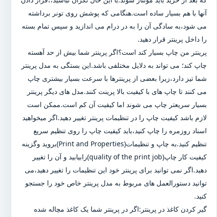
آنها با هم بسیار ساده است.هنگامی که پوشش روی تونر برداشته
می شود،به سادگی آن را به در درام می اندازید و سپس تمام بسته
را داخل پرینتر قرار دهید.
پرینتر من چاپ بسیار کند است؟اگر پرینتر شما بیش از حد آهسته
چاپ کند؛ می تواند به دلایل مختلفی باشد.این بستگی به مدل پرینتر
شما تیز دارد،زیرا بعضی از پرینترها با سرعت بسیار بیشتری چاپ
می کنند تا چاپ های با کیفیت بالا پرینت کنند.مدل های دیگر پرینتر
بسیار سریعتر چاپ می شوند اما کیفیت آن کم است.ممکن است
لازم باشد کیفیت چاپ را در تنظیمات پرینتر تغییر دهید.اگر میخواهید
اسناد روزمره را چاپ کنید،باید کیفیت چاپ را روی تنظیم سریع
تنظیم کنید.به چاپ و تنظیمات(Print and Properties)بروید وگزینه
کیفیت کار چاپ(quality of the print job)رابیابید و آن را تغییر
دهید.اگر نمی توانید برای پرینتر خود این تنظیمات را تغییر دهید،می
توانید دستورالعمل های مربوط به مدل پرینتر خاص خود را جستجو
کنید.
گیر کردن کاغذ در پرینتر:اگر در پرینتر شما یک کاغذ مچاله شده