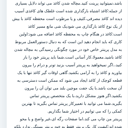
باشد،نمیتوانید پرینت کنید.مچاله شدن کاغذ می تواند دلایل بسیاری
از جمله:کاغذ اشتباه بارگذاری شده است غلطک های کاغذی آسیب
دیده اند کاغذ مصرفی،کثیف و یا مرطوب است محفظه کاغذ با بیش
از یک نوع کاغذ بارگذاری می شودیک شی مانع مسیر کاغذ
است:کاغذ در هنگام چاپ به محفظه کاغذ اضافه می شود:اولین
کاری که باید انجام دهید این است که به دنبال دستورالعمل مربوط
به مدل پرینتر خاص خود در مورد چگونگی رسیدگی به مچاله شدن
کاغذ باشید.معمولا،کار آسانی است.شما باید پرینتر خود را باز
کنید،.اگر نمیخواهید به پرینتر آسیب بزنید تونر و درام را بیرون
بیاورید و کاغذ را به آرامی بکشید.گاهی اوقات گیر کاغذ تنها با یک
قطعه کوچک از کاغذ ایجاد می شود که ممکن است دسترسی به
آن سخت باشد.با یک جفت موچین بلند می توان آن را بیرون
بکشید.اگر هنوز مشکل دارید،با یک متخصص پرینتر تماس
بگیرید.شما می توانید با تعمیرکار پرینتر تماس بگیرید تا بهترین
کمکی را که می توانیم در اختیار شما بگذاریم.
پرینتر من چاپ می کند،اما صفحات رگه ای،غیر واضح و یا محو
شده اند:کیفیت کار یک پرینتر فقط به خود پرینتر بستگی ندارد بلکه