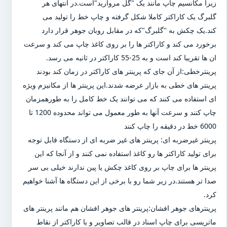
زیرا مکانسیم چاپ مانند یک "گل مروارید"است.در انتهای هر
گلبرگ یک کاراکتر کاملا شکل گرفته و چاپ خط را تولید می
کند.یک چکش به "گلبرگ"که در مقابل روبان جوهر قرار دارد
برخورد می کند و کاراکتر ها را بر روی کاغذ چاپ می کند و سرعت
ان ها تقریبا کند است و به 25-55 کاراکتر در ثانیه می رسد.
پرینترخطی:از آن جای که پرینتر های کاراکتر در زمان کند بودند
پرینتر های خطی به بازار عرضه شدند.این پرینتر ها از مکانیزم ویژه
ای استفاده می کنند که می توانند یک خط کامل را به طورهمزمان
چاپ کنند و سرعت آنها به طور معمول می تواند محدوده 1200 تا
6000 خط در دقیقه را چاپ کنند
پرینتر غیرضربه ای: پرینتر های غیر ضربه ای از دستگاه قابل توجه
برای تولید کاراکتر ها رو کاغذ استفاده نمی کنند و از آنجا که این
پرینتر ها برای چاپ بر روی کاغذ چکش یا پین ندارند خیلی بی سر
صدا تر هستند.در زیر شما رو با برخی از این دستگاه ها آشنا خواهیم
کرد.
پرینترهای جوهر افشان:پرینتر های جوهر افشان هم مانند پرینتر های
ماتریسی برای چاپ اسناد در قالب تصاویر و یا کاراکتر از نقاط