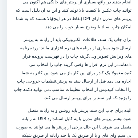
انجام بدهند در واقع،بسیاری از پرینتر های خانگی هم اکنون می
توانند چاپ عکس با کیفیت بالا تولید کنند و این به آن دلیل است که
پرینتر های مدرن دارای DPI (نقاط در هر اینچ)بالا هستند که به شما
امکان چاپ اسناد با وضوح بسیار خوب را می دهد.
برای چاپ یک سند،اطلاعات الکترونیکی باید از رایانه به پرینتر
ارسال شود.بسیاری از برنامه های نرم افزاری مانند :ورد،برنامه
های ویرایش تصویر و...،گزینه چاپ را در فهرست پرونده قرار
دادهاند.در این نرم افزار ها وقتی گزینه چاپ را انتخاب می
کنید،معمولا یک کادر برای این کار باز می شود.این کادر به شما
اجازه می دهد قبل از ارسال سند به پرینتر،تنظیمات خروجی چاپ
را انتخاب کنید.پس از انتخاب تنظیمات مناسب،می توانید دکمه چاپ
را بزنید،که این سند را برای پرینتر ارسال می کند.
البته برای چاپ این سند،پرینتر باید روشن و به رایانه متصل
شود.بیشتر پرینتر های مدرن با یه کابل استاندارد USB به رایانه
متصل می شوند.با این حال،برخی از پرینتر ها می توانند به صورت
بی سیم وای فای و یا از طریق یک یا چند رایانه از طریق شبکه