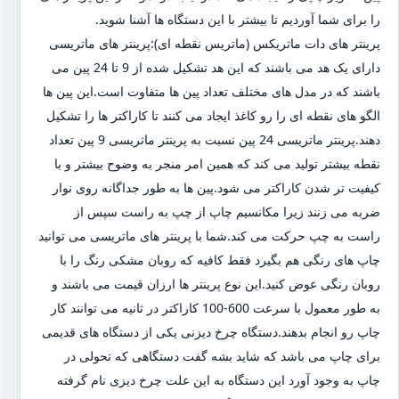
را برای شما آوردیم تا بیشتر با این دستگاه ها آشنا شوید.
پرینتر های دات ماتریکس (ماتریس نقطه ای):پرینتر های ماتریسی
دارای یک هد می باشند که این هد تشکیل شده از 9 تا 24 پین می
باشند که در مدل های مختلف تعداد پین ها متفاوت است.این پین ها
الگو های نقطه ای را رو کاغذ ایجاد می کنند تا کاراکتر ها را تشکیل
دهند.پرینتر ماتریسی 24 پین نسبت به پرینتر ماتریسی 9 پین تعداد
نقطه بیشتر تولید می کند که همین امر منجر به وضوح بیشتر و با
کیفیت تر شدن کاراکتر می شود.پین ها به طور جداگانه روی نوار
ضربه می زنند زیرا مکانسیم چاپ از چپ به راست سپس از
راست به چپ حرکت می کند.شما با پرینتر های ماتریسی می توانید
چاپ های رنگی هم بگیرد فقط کافیه که روبان مشکی رنگ را با
روبان رنگی عوض کنید.این نوع پرینتر ها ارزان قیمت می باشند و
به طور معمول با سرعت 600-100 کاراکتر در ثانیه می توانند کار
چاپ رو انجام بدهند.دستگاه چرخ دیزنی یکی از دستگاه های قدیمی
برای چاپ می باشد که شاید بشه گفت دستگاهی که تحولی در
چاپ به وجود آورد این دستگاه به این علت چرخ دیزی نام گرفته