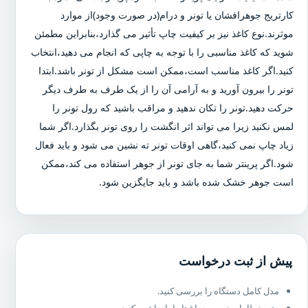
کارتریج جوهرافشان یا تونر و درام(در صورت وجود)از موارد
موثرند.نوع کاغذ نیز بر کیفیت چاپ تأثیر می گذارد،بنابراین مطمئن
شوید که کاغذ مناسبی را با توجه به چاپی که انجام می دهید،انتخاب
کنید.اگر کاغذ مناسب است،ممکن است مشکل از تونر باشد.ابتدا
تونر را بیرون آورید و به آرامی آن را از یک طرف به طرف دیگر
حرکت دهید.تونر را تکان ندهید و مراقب باشید که رول تونر را
لمس نکنید زیرا می تواند اثر انگشت را روی تونر بگذارد.اگر شما
زیاد چاپ نمی کنید،گاهی اوقات تونر ته نشین می شود و باید فعال
شود.اگر پرینتر شما به جای تونر از جوهر استفاده می کند،ممکن
است جوهر خشک شده باشد و باید جایگزین شود.
پیش از ثبت درخواست
مدل کامل دستگاه را بررسی کنید.