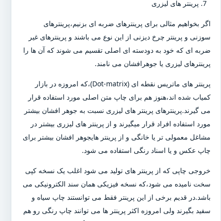
پرینتر های لیزری
اگر بخواهیم مثالی برای پرینترهای ضربه ای بزنیم،پرینترهای
سوزنی و پرینتر چرخ دیزنی از این نوع می باشند و پرینترهای غیر
ضربه ای که خود به دودسته ای اصلی تقسیم می شوند که آن ها را
پرینترهای لیزری یا جوهرافشان می نامند.
پرینتر های ماتریس نقطه ای (Dot-matrix)،که امروزه در بازار
کمیاب شده اند،هنوز هم برای چاپ متن اصلی مورد استفاده قرار
می گیرند.پرینترهای پرینتر های لیزری نسبت به جوهر افشان بیشتر
مورد استفاده افراد قرار میگیرند و از پرینتر های لیزری بیشتر در
مشاغل معمولی تر یا خانگی و از پرینتر هایجوهر افشان بیشتر برای
چاپ عکس و یا اسناد رنگی استفاده می شود.
خروجی چاپی که از پرینتر های تولید می شود اغلب یک نسخه کپی
سخت نامیده می شود،که نسخه فیزیکی همان سند الکترونیکی می
باشد.در قدیم برخی از این پرینتر فقط می توانستند چاپ سیاه و
سفید بگیرند ولی امروزه اکثر پرینتر ها می توانند چاپ رنگی رو هم