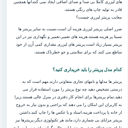
های لیزری کاملا بی صدا و صدای اضافی ایجاد نمی کنندآنها همچنین
قادر به تولید چاپ های رنگی هستند.
معایب پرینتر لیزری چیست؟
ضرر اصلی پرینتر لیزری هزینه آن است،نسبت به سایر پرینتر ها
نسبتا پر هزینه هستند.هزینه های تعمیر،تعمیر و نگهداری نیز در این
پرینتر بسیار زیاد است.پرینتر های لیزری مقداری کمی اُزن از خود
ساطع می کنند که برای سلامتی و جو خطرناک هستند.
کدام مدل پرینتر را باید خریداری کنید؟
پرینتر ها مدلها و نامهای تجاری متفاوتی دارند.مهم است که به
درستی تشخیص دهید چه نوع پرینتر را مورد استفاده قرار می
دهید.تمام پرینترها برای انجام کار دفتری در منزل عالی هستند،زیرا
به کاربران این امکان را می دهند که براحتی و بدون نیاز به خروج
از خانه یا پرداخت هزینه،اسناد و یا عکس ها را چاپ کنند.داشتن
پرینتر مزایای بی شماری دارد،مانند هر تکنولوژی دیگر،پرینترها نیز
دارای چند خطای جزئی هستند.با این حال،نگران نباشید زیرا بسیاری