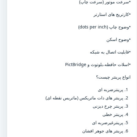
•سرعت موتور (سرعت چاپ)
•کارتریج های استارتر
•وضوح چاپ (dots per inch)
•وضوح اسکن
•قابلیت اتصال به شبکه
•اسلات حافظه،بلوتوث و PictBridge
انواع پرینتر چیست؟
پرینترضربه ای
پرینتر های دات ماتریکس (ماتریس نقطه ای)
پرینتر چرخ دیزنی
پرینتر خطی
پرینترغیرضربه ای
پرینتر های جوهر افشان