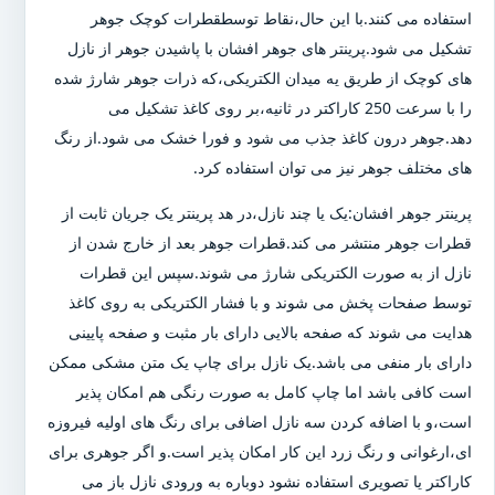
استفاده می کنند.با این حال،نقاط توسطقطرات کوچک جوهر
تشکیل می شود.پرینتر های جوهر افشان با پاشیدن جوهر از نازل
های کوچک از طریق یه میدان الکتریکی،که ذرات جوهر شارژ شده
را با سرعت 250 کاراکتر در ثانیه،بر روی کاغذ تشکیل می
دهد.جوهر درون کاغذ جذب می شود و فورا خشک می شود.از رنگ
های مختلف جوهر نیز می توان استفاده کرد.
پرینتر جوهر افشان:یک یا چند نازل،در هد پرینتر یک جریان ثابت از
قطرات جوهر منتشر می کند.قطرات جوهر بعد از خارج شدن از
نازل از به صورت الکتریکی شارژ می شوند.سپس این قطرات
توسط صفحات پخش می شوند و با فشار الکتریکی به روی کاغذ
هدایت می شوند که صفحه بالایی دارای بار مثبت و صفحه پایینی
دارای بار منفی می باشد.یک نازل برای چاپ یک متن مشکی ممکن
است کافی باشد اما چاپ کامل به صورت رنگی هم امکان پذیر
است،و با اضافه کردن سه نازل اضافی برای رنگ های اولیه فیروزه
ای،ارغوانی و رنگ زرد این کار امکان پذیر است.و اگر جوهری برای
کاراکتر یا تصویری استفاده نشود دوباره به ورودی نازل باز می