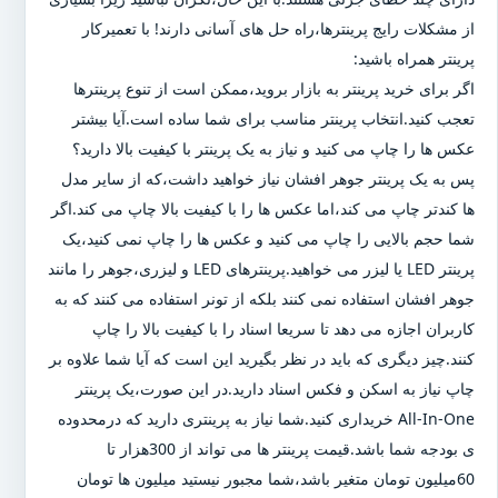
از مشکلات رایج پرینترها،راه حل های آسانی دارند! با تعمیرکار
پرینتر همراه باشید:
اگر برای خرید پرینتر به بازار بروید،ممکن است از تنوع پرینترها
تعجب کنید.انتخاب پرینتر مناسب برای شما ساده است.آیا بیشتر
عکس ها را چاپ می کنید و نیاز به یک پرینتر با کیفیت بالا دارید؟
پس به یک پرینتر جوهر افشان نیاز خواهید داشت،که از سایر مدل
ها کندتر چاپ می کند،اما عکس ها را با کیفیت بالا چاپ می کند.اگر
شما حجم بالایی را چاپ می کنید و عکس ها را چاپ نمی کنید،یک
پرینتر LED یا لیزر می خواهید.پرینترهای LED و لیزری،جوهر را مانند
جوهر افشان استفاده نمی کنند بلکه از تونر استفاده می کنند که به
کاربران اجازه می دهد تا سریعا اسناد را با کیفیت بالا را چاپ
کنند.چیز دیگری که باید در نظر بگیرید این است که آیا شما علاوه بر
چاپ نیاز به اسکن و فکس اسناد دارید.در این صورت،یک پرینتر
All-In-One خریداری کنید.شما نیاز به پرینتری دارید که درمحدوده
ی بودجه شما باشد.قیمت پرینتر ها می تواند از 300هزار تا
60میلیون تومان متغیر باشد،شما مجبور نیستید میلیون ها تومان