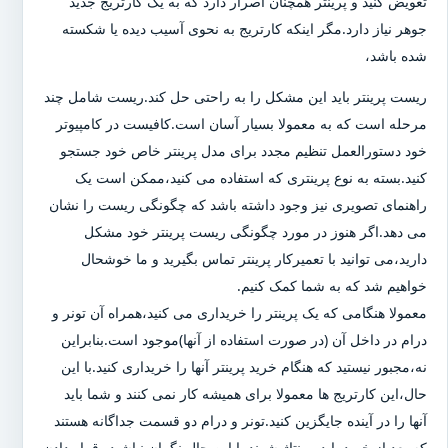
تعویض کنید و پرینتر همچنان اصرار دارد که به یک کارتریج جدید
جوهر نیاز دارد.مگر اینکه کارتریج به نحوی آسیب دیده یا شکسته
شده باشد،
ریست پرینتر باید این مشکل را به راحتی حل کند.ریست شامل چند
مرحله است که به معمولا بسیار آسان است.کافیست در کامپیوتر
خود دستورالعمل تنظیم مجدد برای مدل پرینتر خاص خود جستجو
کنید.بسته به نوع پرینتری که استفاده می کنید،ممکن است یک
راهنمای تصویری نیز وجود داشته باشد که چگونگی ریست را نشان
می دهد.اگر هنوز در مورد چگونگی ریست پرینتر خود مشکل
دارید،می توانید با تعمیرکار پرینتر تماس بگیرید و ما خوشحال
خواهیم شد که به شما کمک کنیم.
معمولا هنگامی که یک پرینتر را خریداری می کنید،همراه آن تونر و
درام در داخل آن (در صورت استفاده از آنها)موجود است.بنابراین
نه،مجبور نیستید که هنگام خرید پرینتر آنها را خریداری کنید.با این
حال،این کارتریج ها معمولا برای همیشه کار نمی کنند و شما باید
آنها را در آینده جایگزین کنید.تونر و درام دو قسمت جداگانه هستند
که بعد از خرید باید مونتاژ شوند.با این حال نگران نباشید،،قرار دادن