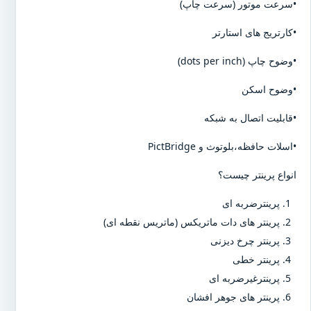
•سرعت موتور (سرعت چاپ)
•کارتریج های استارتر
•وضوح چاپ (dots per inch)
•وضوح اسکن
•قابلیت اتصال به شبکه
•اسلات حافظه،بلوتوث و PictBridge
انواع پرینتر چیست؟
پرینترضربه ای
پرینتر های دات ماتریکس (ماتریس نقطه ای)
پرینتر چرخ دیزنی
پرینتر خطی
پرینترغیرضربه ای
پرینتر های جوهر افشان