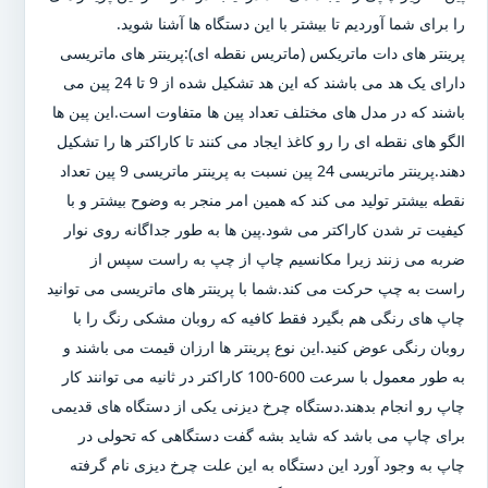
را برای شما آوردیم تا بیشتر با این دستگاه ها آشنا شوید.
پرینتر های دات ماتریکس (ماتریس نقطه ای):پرینتر های ماتریسی
دارای یک هد می باشند که این هد تشکیل شده از 9 تا 24 پین می
باشند که در مدل های مختلف تعداد پین ها متفاوت است.این پین ها
الگو های نقطه ای را رو کاغذ ایجاد می کنند تا کاراکتر ها را تشکیل
دهند.پرینتر ماتریسی 24 پین نسبت به پرینتر ماتریسی 9 پین تعداد
نقطه بیشتر تولید می کند که همین امر منجر به وضوح بیشتر و با
کیفیت تر شدن کاراکتر می شود.پین ها به طور جداگانه روی نوار
ضربه می زنند زیرا مکانسیم چاپ از چپ به راست سپس از
راست به چپ حرکت می کند.شما با پرینتر های ماتریسی می توانید
چاپ های رنگی هم بگیرد فقط کافیه که روبان مشکی رنگ را با
روبان رنگی عوض کنید.این نوع پرینتر ها ارزان قیمت می باشند و
به طور معمول با سرعت 600-100 کاراکتر در ثانیه می توانند کار
چاپ رو انجام بدهند.دستگاه چرخ دیزنی یکی از دستگاه های قدیمی
برای چاپ می باشد که شاید بشه گفت دستگاهی که تحولی در
چاپ به وجود آورد این دستگاه به این علت چرخ دیزی نام گرفته