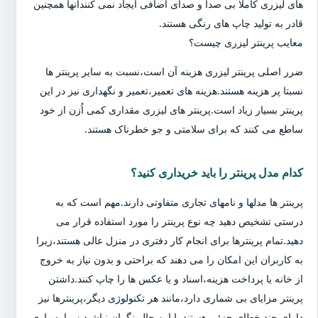
های لیزری کاملا بی صدا و صدای اضافی ایجاد نمی کنندآنها همچنین
قادر به تولید چاپ های رنگی هستند.
معایب پرینتر لیزری چیست؟
ضرر اصلی پرینتر لیزری هزینه آن است،نسبت به سایر پرینتر ها
نسبتا پر هزینه هستند.هزینه های تعمیر،تعمیر و نگهداری نیز در این
پرینتر بسیار زیاد است.پرینتر های لیزری مقداری کمی اُزن از خود
ساطع می کنند که برای سلامتی و جو خطرناک هستند.
کدام مدل پرینتر را باید خریداری کنید؟
پرینتر ها مدلها و نامهای تجاری متفاوتی دارند.مهم است که به
درستی تشخیص دهید چه نوع پرینتر را مورد استفاده قرار می
دهید.تمام پرینترها برای انجام کار دفتری در منزل عالی هستند،زیرا
به کاربران این امکان را می دهند که براحتی و بدون نیاز به خروج
از خانه یا پرداخت هزینه،اسناد و یا عکس ها را چاپ کنند.داشتن
پرینتر مزایای بی شماری دارد،مانند هر تکنولوژی دیگر،پرینترها نیز
دارای چند خطای جزئی هستند.با این حال،نگران نباشید زیرا بسیاری