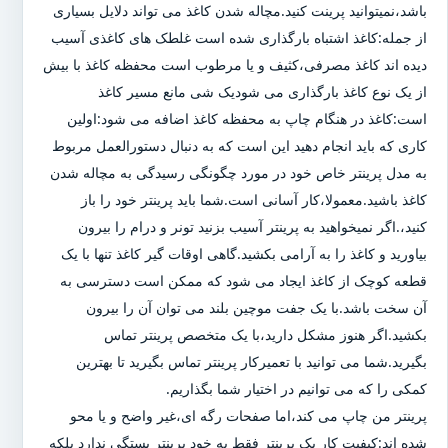
باشد،نمیتوانید پرینت کنید.مچاله شدن کاغذ می تواند دلایل بسیاری
از جمله:کاغذ اشتباه بارگذاری شده است غلطک های کاغذی آسیب
دیده اند کاغذ مصرفی،کثیف و یا مرطوب است محفظه کاغذ با بیش
از یک نوع کاغذ بارگذاری می شودیک شی مانع مسیر کاغذ
است:کاغذ در هنگام چاپ به محفظه کاغذ اضافه می شود:اولین
کاری که باید انجام دهید این است که به دنبال دستورالعمل مربوط
به مدل پرینتر خاص خود در مورد چگونگی رسیدگی به مچاله شدن
کاغذ باشید.معمولا،کار آسانی است.شما باید پرینتر خود را باز
کنید،.اگر نمیخواهید به پرینتر آسیب بزنید تونر و درام را بیرون
بیاورید و کاغذ را به آرامی بکشید.گاهی اوقات گیر کاغذ تنها با یک
قطعه کوچک از کاغذ ایجاد می شود که ممکن است دسترسی به
آن سخت باشد.با یک جفت موچین بلند می توان آن را بیرون
بکشید.اگر هنوز مشکل دارید،با یک متخصص پرینتر تماس
بگیرید.شما می توانید با تعمیرکار پرینتر تماس بگیرید تا بهترین
کمکی را که می توانیم در اختیار شما بگذاریم.
پرینتر من چاپ می کند،اما صفحات رگه ای،غیر واضح و یا محو
شده اند:کیفیت کار یک پرینتر فقط به خود پرینتر بستگی ندارد بلکه