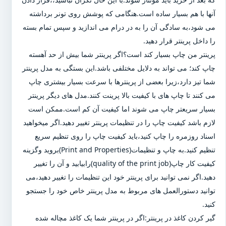
آنها با هم بسیار ساده است.هنگامی که پوشش روی تونر برداشته
می شود،به سادگی آن را به در درام می اندازید و سپس تمام بسته
را داخل پرینتر قرار دهید.
پرینتر من چاپ بسیار کند است؟اگر پرینتر شما بیش از حد آهسته
چاپ کند؛ می تواند به دلایل مختلفی باشد.این بستگی به مدل پرینتر
شما تیز دارد،زیرا بعضی از پرینترها با سرعت بسیار بیشتری چاپ
می کنند تا چاپ های با کیفیت بالا پرینت کنند.مدل های دیگر پرینتر
بسیار سریعتر چاپ می شوند اما کیفیت آن کم است.ممکن است
لازم باشد کیفیت چاپ را در تنظیمات پرینتر تغییر دهید.اگر میخواهید
اسناد روزمره را چاپ کنید،باید کیفیت چاپ را روی تنظیم سریع
تنظیم کنید.به چاپ و تنظیمات(Print and Properties)بروید وگزینه
کیفیت کار چاپ(quality of the print job)رابیابید و آن را تغییر
دهید.اگر نمی توانید برای پرینتر خود این تنظیمات را تغییر دهید،می
توانید دستورالعمل های مربوط به مدل پرینتر خاص خود را جستجو
کنید.
گیر کردن کاغذ در پرینتر:اگر در پرینتر شما یک کاغذ مچاله شده