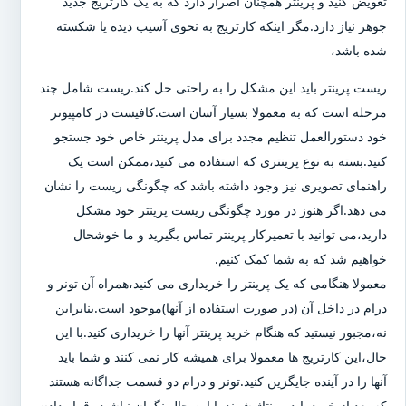
تعویض کنید و پرینتر همچنان اصرار دارد که به یک کارتریج جدید
جوهر نیاز دارد.مگر اینکه کارتریج به نحوی آسیب دیده یا شکسته
شده باشد،
ریست پرینتر باید این مشکل را به راحتی حل کند.ریست شامل چند
مرحله است که به معمولا بسیار آسان است.کافیست در کامپیوتر
خود دستورالعمل تنظیم مجدد برای مدل پرینتر خاص خود جستجو
کنید.بسته به نوع پرینتری که استفاده می کنید،ممکن است یک
راهنمای تصویری نیز وجود داشته باشد که چگونگی ریست را نشان
می دهد.اگر هنوز در مورد چگونگی ریست پرینتر خود مشکل
دارید،می توانید با تعمیرکار پرینتر تماس بگیرید و ما خوشحال
خواهیم شد که به شما کمک کنیم.
معمولا هنگامی که یک پرینتر را خریداری می کنید،همراه آن تونر و
درام در داخل آن (در صورت استفاده از آنها)موجود است.بنابراین
نه،مجبور نیستید که هنگام خرید پرینتر آنها را خریداری کنید.با این
حال،این کارتریج ها معمولا برای همیشه کار نمی کنند و شما باید
آنها را در آینده جایگزین کنید.تونر و درام دو قسمت جداگانه هستند
که بعد از خرید باید مونتاژ شوند.با این حال نگران نباشید،،قرار دادن