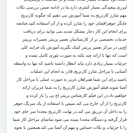
لیزری،پیچیدگی بسیار کمتری دارد.ما در ادامه ضمن بررسی نکات
مهم شارژ کارتریج،به شما آموزش می دهیم که چگونه کارتریج
چاپگر جوهرافشان خود را شارژ کرده و از آن استفاده کنید.چنانچه
برای انجام این کار دچار مشکل شدید،می توانید برای دریافت
خدمات تخصصی تر از کارشناسان تعمیر پرینتر تعمیرات پرینتر
اچ‌پی در مرکز تعمیر پرینتر کمک بگیرید.آموزش یک فرایند کلی
است که تنها با ارائه چند نکته به صورت تئوری کامل نشده و
جزئیات بسیار زیادی دارد.نباید انتظار داشته باشید که تنها به واسطه
آشنایی با مراحل شارژ کارتریج،قادر به انجام این عملیات
باشید.برای این شما همراهان عزیز به صورت عملی با مراحل کار
آشنا شوید،فیلم آموزش شارژ کارتریج را به شما عزیزان ارائه
خواهیم داد.در این فیلم کارشناس پرینتر اچ پی را باز کرده و
کارتریج را از آن خارج می کند.سپس با استفاده از یک سرنگ،جوهر
را به داخل آن تزریق می کند.در نهایت کارتریج مجددا سر جای خود
قرار گرفته و دستگاه مجددا بسته می شود.تماشای مراحل کار شما
را با جزئیات و نکات حساس و مهم آن آشنا می کند.همچنین با نحوه