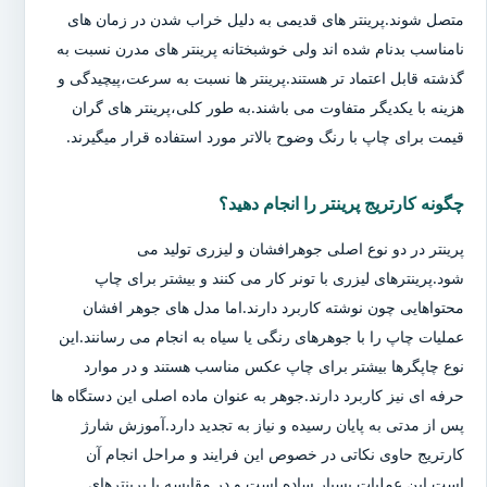
متصل شوند.پرینتر های قدیمی به دلیل خراب شدن در زمان های
نامناسب بدنام شده اند ولی خوشبختانه پرینتر های مدرن نسبت به
گذشته قابل اعتماد تر هستند.پرینتر ها نسبت به سرعت،پیچیدگی و
هزینه با یکدیگر متفاوت می باشند.به طور کلی،پرینتر های گران
قیمت برای چاپ با رنگ وضوح بالاتر مورد استفاده قرار میگیرند.
چگونه کارتریج پرینتر را انجام دهید؟
پرینتر در دو نوع اصلی جوهرافشان و لیزری تولید می
شود.پرینترهای لیزری با تونر کار می کنند و بیشتر برای چاپ
محتواهایی چون نوشته کاربرد دارند.اما مدل های جوهر افشان
عملیات چاپ را با جوهرهای رنگی یا سیاه به انجام می رسانند.این
نوع چاپگرها بیشتر برای چاپ عکس مناسب هستند و در موارد
حرفه ای نیز کاربرد دارند.جوهر به عنوان ماده اصلی این دستگاه ها
پس از مدتی به پایان رسیده و نیاز به تجدید دارد.آموزش شارژ
کارتریج حاوی نکاتی در خصوص این فرایند و مراحل انجام آن
است.این عملیات بسیار ساده است و در مقایسه با پرینترهای