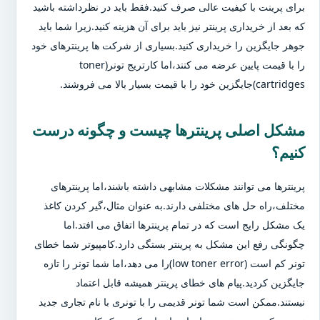
برای پرینت با کیفیت عالی صرف کنید.فقط باید در نظرداشته باشید
که بعد از خریداری پرینتر نیز باید برای آن هزینه کنید.زیرا شما باید
جوهر جایگزین را خریداری کنید.بسیاری از شرکت ها پرینترهای خود
را با قیمت پایین عرضه می کنند،اما کارتریج تونر(toner
cartridges)جایگزین خود را با قیمت بسیار بالا می فروشند.
مشکل اصلی پرینترها چیست و چگونه درست
کنیم؟
پرینترها می توانند مشکلات مشابهی داشته باشند،اما پرینترهای
مختلف،راه حل های مختلفی دارند.به عنوان مثال،گیر کردن کاغذ
یک مشکل رایج است که در تمام پرینترها اتفاق می افتد.اما
چگونگی رفع این مشکل به پرینتر بستگی دارد.کامپیوتر شما خطای
تونر کم است (low toner error)را می دهد،اما شما تونر را تازه
جایگزین کردید.پیام های خطای پرینتر همیشه قابل اعتماد
نیستند.ممکن است شما تونر قدیمی را با تونری با نام تجاری جدید