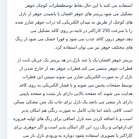
استفاده می کنند.با این حال،نقاط توسطقطرات کوچک جوهر
تشکیل می شود.پرینتر های جوهر افشان با پاشیدن جوهر از نازل
های کوچک از طریق یه میدان الکتریکی،که ذرات جوهر شارژ شده
را با سرعت 250 کاراکتر در ثانیه،بر روی کاغذ تشکیل می
دهد.جوهر درون کاغذ جذب می شود و فورا خشک می شود.از رنگ
های مختلف جوهر نیز می توان استفاده کرد.
پرینتر جوهر افشان:یک یا چند نازل،در هد پرینتر یک جریان ثابت از
قطرات جوهر منتشر می کند.قطرات جوهر بعد از خارج شدن از
نازل از به صورت الکتریکی شارژ می شوند.سپس این قطرات
توسط صفحات پخش می شوند و با فشار الکتریکی به روی کاغذ
هدایت می شوند که صفحه بالایی دارای بار مثبت و صفحه پایینی
دارای بار منفی می باشد.یک نازل برای چاپ یک متن مشکی ممکن
است کافی باشد اما چاپ کامل به صورت رنگی هم امکان پذیر
است،و با اضافه کردن سه نازل اضافی برای رنگ های اولیه فیروزه
ای،ارغوانی و رنگ زرد این کار امکان پذیر است.و اگر جوهری برای
کاراکتر یا تصویری استفاده نشود دوباره به ورودی نازل باز می