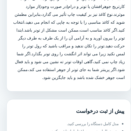
کارتریج جوهرافشان یا تونر و درام(در صورت وجود)از موارد
موثرند.نوع کاغذ نیز بر کیفیت چاپ تأثیر می گذارد،بنابراین مطمئن
شوید که کاغذ مناسبی را با توجه به چاپی که انجام می دهید،انتخاب
کنید.اگر کاغذ مناسب است،ممکن است مشکل از تونر باشد.ابتدا
تونر را بیرون آورید و به آرامی آن را از یک طرف به طرف دیگر
حرکت دهید.تونر را تکان ندهید و مراقب باشید که رول تونر را
لمس نکنید زیرا می تواند اثر انگشت را روی تونر بگذارد.اگر شما
زیاد چاپ نمی کنید،گاهی اوقات تونر ته نشین می شود و باید فعال
شود.اگر پرینتر شما به جای تونر از جوهر استفاده می کند،ممکن
است جوهر خشک شده باشد و باید جایگزین شود.
پیش از ثبت درخواست
مدل کامل دستگاه را بررسی کنید.