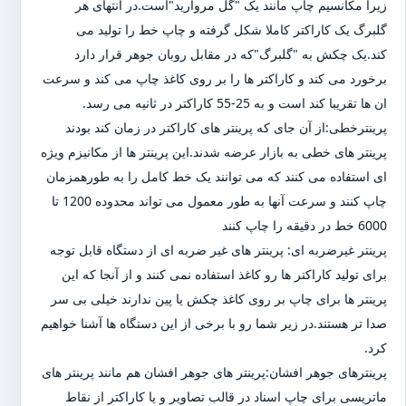
زیرا مکانسیم چاپ مانند یک "گل مروارید"است.در انتهای هر
گلبرگ یک کاراکتر کاملا شکل گرفته و چاپ خط را تولید می
کند.یک چکش به "گلبرگ"که در مقابل روبان جوهر قرار دارد
برخورد می کند و کاراکتر ها را بر روی کاغذ چاپ می کند و سرعت
ان ها تقریبا کند است و به 25-55 کاراکتر در ثانیه می رسد.
پرینترخطی:از آن جای که پرینتر های کاراکتر در زمان کند بودند
پرینتر های خطی به بازار عرضه شدند.این پرینتر ها از مکانیزم ویژه
ای استفاده می کنند که می توانند یک خط کامل را به طورهمزمان
چاپ کنند و سرعت آنها به طور معمول می تواند محدوده 1200 تا
6000 خط در دقیقه را چاپ کنند
پرینتر غیرضربه ای: پرینتر های غیر ضربه ای از دستگاه قابل توجه
برای تولید کاراکتر ها رو کاغذ استفاده نمی کنند و از آنجا که این
پرینتر ها برای چاپ بر روی کاغذ چکش یا پین ندارند خیلی بی سر
صدا تر هستند.در زیر شما رو با برخی از این دستگاه ها آشنا خواهیم
کرد.
پرینترهای جوهر افشان:پرینتر های جوهر افشان هم مانند پرینتر های
ماتریسی برای چاپ اسناد در قالب تصاویر و یا کاراکتر از نقاط