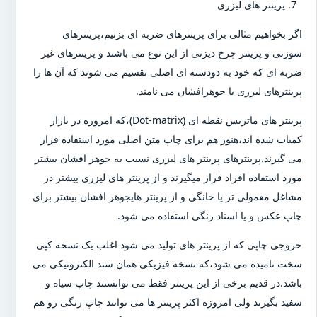
پرینتر های لیزری
اگر بخواهیم مثالی برای پرینترهای ضربه ای بزنیم،پرینترهای
سوزنی و پرینتر چرخ دیزنی از این نوع می باشند و پرینترهای غیر
ضربه ای که خود به دودسته ای اصلی تقسیم می شوند که آن ها را
پرینترهای لیزری یا جوهرافشان می نامند.
پرینتر های ماتریس نقطه ای (Dot-matrix)،که امروزه در بازار
کمیاب شده اند،هنوز هم برای چاپ متن اصلی مورد استفاده قرار
می گیرند.پرینترهای پرینتر های لیزری نسبت به جوهر افشان بیشتر
مورد استفاده افراد قرار میگیرند و از پرینتر های لیزری بیشتر در
مشاغل معمولی تر یا خانگی و از پرینتر هایجوهر افشان بیشتر برای
چاپ عکس و یا اسناد رنگی استفاده می شود.
خروجی چاپی که از پرینتر های تولید می شود اغلب یک نسخه کپی
سخت نامیده می شود،که نسخه فیزیکی همان سند الکترونیکی می
باشد.در قدیم برخی از این پرینتر فقط می توانستند چاپ سیاه و
سفید بگیرند ولی امروزه اکثر پرینتر ها می توانند چاپ رنگی رو هم