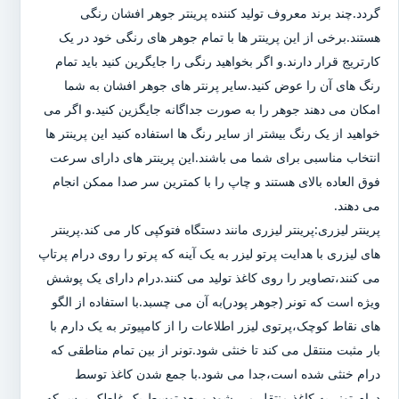
گردد.چند برند معروف تولید کننده پرینتر جوهر افشان رنگی
هستند.برخی از این پرینتر ها با تمام جوهر های رنگی خود در یک
کارتریج قرار دارند.و اگر بخواهید رنگی را جایگرین کنید باید تمام
رنگ های آن را عوض کنید.سایر پرنتر های جوهر افشان به شما
امکان می دهند جوهر را به صورت جداگانه جایگزین کنید.و اگر می
خواهید از یک رنگ بیشتر از سایر رنگ ها استفاده کنید این پرینتر ها
انتخاب مناسبی برای شما می باشند.این پرینتر های دارای سرعت
فوق العاده بالای هستند و چاپ را با کمترین سر صدا ممکن انجام
می دهند.
پرینتر لیزری:پرینتر لیزری مانند دستگاه فتوکپی کار می کند.پرینتر
های لیزری با هدایت پرتو لیزر به یک آینه که پرتو را روی درام پرتاپ
می کنند،تصاویر را روی کاغذ تولید می کنند.درام دارای یک پوشش
ویژه است که تونر (جوهر پودر)به آن می چسبد.با استفاده از الگو
های نقاط کوچک،پرتوی لیزر اطلاعات را از کامپیوتر به یک دارم با
بار مثبت منتقل می کند تا خنثی شود.تونر از بین تمام مناطقی که
درام خنثی شده است،جدا می شود.با جمع شدن کاغذ توسط
درام،تونر به کاغذ منتقل می شود و بعد توسط یک غلطک پرس که