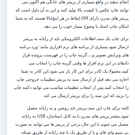
انجام بدهند در واقع،بسیاری از پرینتر های خانگی هم اکنون می
توانند چاپ عکس با کیفیت بالا تولید کنند و این به آن دلیل است که
پرینتر های مدرن دارای DPI (نقاط در هر اینچ)بالا هستند که به شما
امکان چاپ اسناد با وضوح بسیار خوب را می دهد.
برای چاپ یک سند،اطلاعات الکترونیکی باید از رایانه به پرینتر
ارسال شود.بسیاری از برنامه های نرم افزاری مانند :ورد،برنامه
های ویرایش تصویر و...،گزینه چاپ را در فهرست پرونده قرار
دادهاند.در این نرم افزار ها وقتی گزینه چاپ را انتخاب می
کنید،معمولا یک کادر برای این کار باز می شود.این کادر به شما
اجازه می دهد قبل از ارسال سند به پرینتر،تنظیمات خروجی چاپ
را انتخاب کنید.پس از انتخاب تنظیمات مناسب،می توانید دکمه چاپ
را بزنید،که این سند را برای پرینتر ارسال می کند.
البته برای چاپ این سند،پرینتر باید روشن و به رایانه متصل
شود.بیشتر پرینتر های مدرن با یه کابل استاندارد USB به رایانه
متصل می شوند.با این حال،برخی از پرینتر ها می توانند به صورت
بی سیم وای فای و یا از طریق یک یا چند رایانه از طریق شبکه