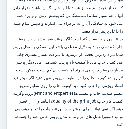
که بعد از خرید باید مونتاژ شوند.با این حال نگران نباشید،،قرار دادن
آنها با هم بسیار ساده است.هنگامی که پوشش روی تونر برداشته
می شود،به سادگی آن را به در درام می اندازید و سپس تمام بسته
را داخل پرینتر قرار دهید.
پرینتر من چاپ بسیار کند است؟اگر پرینتر شما بیش از حد آهسته
چاپ کند؛ می تواند به دلایل مختلفی باشد.این بستگی به مدل پرینتر
شما تیز دارد،زیرا بعضی از پرینترها با سرعت بسیار بیشتری چاپ
می کنند تا چاپ های با کیفیت بالا پرینت کنند.مدل های دیگر پرینتر
بسیار سریعتر چاپ می شوند اما کیفیت آن کم است.ممکن است
لازم باشد کیفیت چاپ را در تنظیمات پرینتر تغییر دهید.اگر میخواهید
اسناد روزمره را چاپ کنید،باید کیفیت چاپ را روی تنظیم سریع
تنظیم کنید.به چاپ و تنظیمات(Print and Properties)بروید وگزینه
کیفیت کار چاپ(quality of the print job)رابیابید و آن را تغییر
دهید.اگر نمی توانید برای پرینتر خود این تنظیمات را تغییر دهید،می
توانید دستورالعمل های مربوط به مدل پرینتر خاص خود را جستجو
کنید.