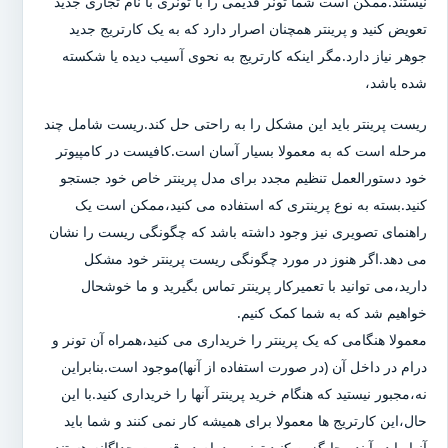
نیستند.ممکن است شما تونر قدیمی را با تونری با نام تجاری جدید
تعویض کنید و پرینتر همچنان اصرار دارد که به یک کارتریج جدید
جوهر نیاز دارد.مگر اینکه کارتریج به نحوی آسیب دیده یا شکسته
شده باشد،
ریست پرینتر باید این مشکل را به راحتی حل کند.ریست شامل چند
مرحله است که به معمولا بسیار آسان است.کافیست در کامپیوتر
خود دستورالعمل تنظیم مجدد برای مدل پرینتر خاص خود جستجو
کنید.بسته به نوع پرینتری که استفاده می کنید،ممکن است یک
راهنمای تصویری نیز وجود داشته باشد که چگونگی ریست را نشان
می دهد.اگر هنوز در مورد چگونگی ریست پرینتر خود مشکل
دارید،می توانید با تعمیرکار پرینتر تماس بگیرید و ما خوشحال
خواهیم شد که به شما کمک کنیم.
معمولا هنگامی که یک پرینتر را خریداری می کنید،همراه آن تونر و
درام در داخل آن (در صورت استفاده از آنها)موجود است.بنابراین
نه،مجبور نیستید که هنگام خرید پرینتر آنها را خریداری کنید.با این
حال،این کارتریج ها معمولا برای همیشه کار نمی کنند و شما باید
آنها را در آینده جایگزین کنید.تونر و درام دو قسمت جداگانه هستند