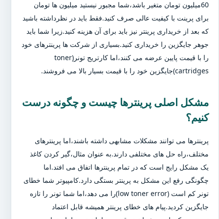
60میلیون تومان متغیر باشد،شما مجبور نیستید میلیون ها تومان
برای پرینت با کیفیت عالی صرف کنید.فقط باید در نظرداشته باشید
که بعد از خریداری پرینتر نیز باید برای آن هزینه کنید.زیرا شما باید
جوهر جایگزین را خریداری کنید.بسیاری از شرکت ها پرینترهای خود
را با قیمت پایین عرضه می کنند،اما کارتریج تونر(toner
cartridges)جایگزین خود را با قیمت بسیار بالا می فروشند.
مشکل اصلی پرینترها چیست و چگونه درست
کنیم؟
پرینترها می توانند مشکلات مشابهی داشته باشند،اما پرینترهای
مختلف،راه حل های مختلفی دارند.به عنوان مثال،گیر کردن کاغذ
یک مشکل رایج است که در تمام پرینترها اتفاق می افتد.اما
چگونگی رفع این مشکل به پرینتر بستگی دارد.کامپیوتر شما خطای
تونر کم است (low toner error)را می دهد،اما شما تونر را تازه
جایگزین کردید.پیام های خطای پرینتر همیشه قابل اعتماد