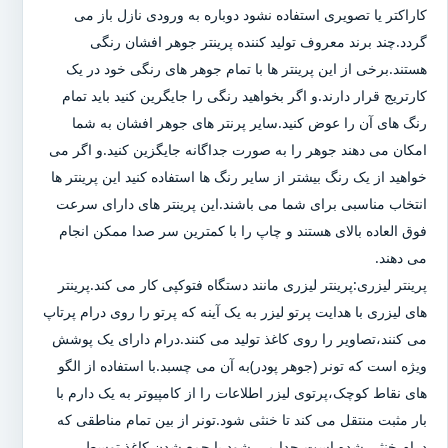
کاراکتر یا تصویری استفاده نشود دوباره به ورودی نازل باز می
گردد.چند برند معروف تولید کننده پرینتر جوهر افشان رنگی
هستند.برخی از این پرینتر ها با تمام جوهر های رنگی خود در یک
کارتریج قرار دارند.و اگر بخواهید رنگی را جایگرین کنید باید تمام
رنگ های آن را عوض کنید.سایر پرنتر های جوهر افشان به شما
امکان می دهند جوهر را به صورت جداگانه جایگزین کنید.و اگر می
خواهید از یک رنگ بیشتر از سایر رنگ ها استفاده کنید این پرینتر ها
انتخاب مناسبی برای شما می باشند.این پرینتر های دارای سرعت
فوق العاده بالای هستند و چاپ را با کمترین سر صدا ممکن انجام
می دهند.
پرینتر لیزری:پرینتر لیزری مانند دستگاه فتوکپی کار می کند.پرینتر
های لیزری با هدایت پرتو لیزر به یک آینه که پرتو را روی درام پرتاپ
می کنند،تصاویر را روی کاغذ تولید می کنند.درام دارای یک پوشش
ویژه است که تونر (جوهر پودر)به آن می چسبد.با استفاده از الگو
های نقاط کوچک،پرتوی لیزر اطلاعات را از کامپیوتر به یک دارم با
بار مثبت منتقل می کند تا خنثی شود.تونر از بین تمام مناطقی که
درام خنثی شده است،جدا می شود.با جمع شدن کاغذ توسط