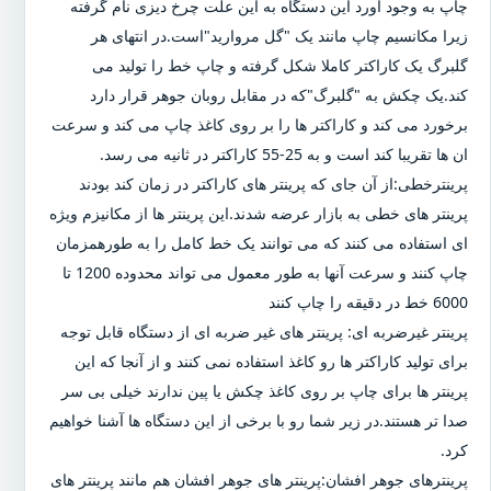
چاپ به وجود آورد این دستگاه به این علت چرخ دیزی نام گرفته
زیرا مکانسیم چاپ مانند یک "گل مروارید"است.در انتهای هر
گلبرگ یک کاراکتر کاملا شکل گرفته و چاپ خط را تولید می
کند.یک چکش به "گلبرگ"که در مقابل روبان جوهر قرار دارد
برخورد می کند و کاراکتر ها را بر روی کاغذ چاپ می کند و سرعت
ان ها تقریبا کند است و به 25-55 کاراکتر در ثانیه می رسد.
پرینترخطی:از آن جای که پرینتر های کاراکتر در زمان کند بودند
پرینتر های خطی به بازار عرضه شدند.این پرینتر ها از مکانیزم ویژه
ای استفاده می کنند که می توانند یک خط کامل را به طورهمزمان
چاپ کنند و سرعت آنها به طور معمول می تواند محدوده 1200 تا
6000 خط در دقیقه را چاپ کنند
پرینتر غیرضربه ای: پرینتر های غیر ضربه ای از دستگاه قابل توجه
برای تولید کاراکتر ها رو کاغذ استفاده نمی کنند و از آنجا که این
پرینتر ها برای چاپ بر روی کاغذ چکش یا پین ندارند خیلی بی سر
صدا تر هستند.در زیر شما رو با برخی از این دستگاه ها آشنا خواهیم
کرد.
پرینترهای جوهر افشان:پرینتر های جوهر افشان هم مانند پرینتر های