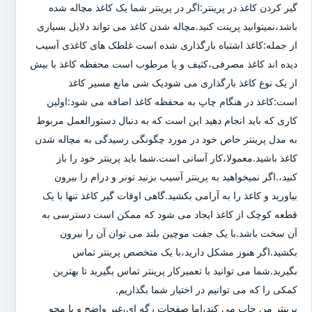
گیر کردن کاغذ در پرینتر:اگر در پرینتر شما یک کاغذ مچاله شده
باشد،نمیتوانید پرینت کنید.مچاله شدن کاغذ می تواند دلایل بسیاری
از جمله:کاغذ اشتباه بارگذاری شده است غلطک های کاغذی آسیب
دیده اند کاغذ مصرفی،کثیف و یا مرطوب است محفظه کاغذ با بیش
از یک نوع کاغذ بارگذاری می شودیک شی مانع مسیر کاغذ
است:کاغذ در هنگام چاپ به محفظه کاغذ اضافه می شود:اولین
کاری که باید انجام دهید این است که به دنبال دستورالعمل مربوط
به مدل پرینتر خاص خود در مورد چگونگی رسیدگی به مچاله شدن
کاغذ باشید.معمولا،کار آسانی است.شما باید پرینتر خود را باز
کنید،.اگر نمیخواهید به پرینتر آسیب بزنید تونر و درام را بیرون
بیاورید و کاغذ را به آرامی بکشید.گاهی اوقات گیر کاغذ تنها با یک
قطعه کوچک از کاغذ ایجاد می شود که ممکن است دسترسی به
آن سخت باشد.با یک جفت موچین بلند می توان آن را بیرون
بکشید.اگر هنوز مشکل دارید،با یک متخصص پرینتر تماس
بگیرید.شما می توانید با تعمیرکار پرینتر تماس بگیرید تا بهترین
کمکی را که می توانیم در اختیار شما بگذاریم.
پرینتر من چاپ می کند،اما صفحات رگه ای،غیر واضح و یا محو