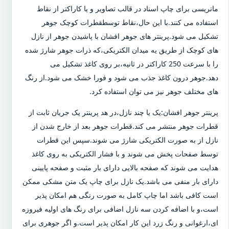
ماتریسی برای چاپ اسناد در قالب تصاویر و یا کاراکتر از نقاط
استفاده می کنند.با این حال،نقاط توسطقطرات کوچک جوهر
تشکیل می شود.پرینتر های جوهر افشان با پاشیدن جوهر از نازل
های کوچک از طریق یه میدان الکتریکی،که ذرات جوهر شارژ شده
را با سرعت 250 کاراکتر در ثانیه،بر روی کاغذ تشکیل می
دهد.جوهر درون کاغذ جذب می شود و فورا خشک می شود.از رنگ
های مختلف جوهر نیز می توان استفاده کرد.
پرینتر جوهر افشان:یک یا چند نازل،در هد پرینتر یک جریان ثابت از
قطرات جوهر منتشر می کند.قطرات جوهر بعد از خارج شدن از
نازل از به صورت الکتریکی شارژ می شوند.سپس این قطرات
توسط صفحات پخش می شوند و با فشار الکتریکی به روی کاغذ
هدایت می شوند که صفحه بالایی دارای بار مثبت و صفحه پایینی
دارای بار منفی می باشد.یک نازل برای چاپ یک متن مشکی ممکن
است کافی باشد اما چاپ کامل به صورت رنگی هم امکان پذیر
است،و با اضافه کردن سه نازل اضافی برای رنگ های اولیه فیروزه
ای،ارغوانی و رنگ زرد این کار امکان پذیر است.و اگر جوهری برای