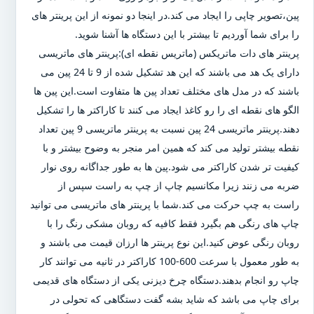
پین،تصویر چاپی را ایجاد می کند.در اینجا دو نمونه از این پرینتر های
را برای شما آوردیم تا بیشتر با این دستگاه ها آشنا شوید.
پرینتر های دات ماتریکس (ماتریس نقطه ای):پرینتر های ماتریسی
دارای یک هد می باشند که این هد تشکیل شده از 9 تا 24 پین می
باشند که در مدل های مختلف تعداد پین ها متفاوت است.این پین ها
الگو های نقطه ای را رو کاغذ ایجاد می کنند تا کاراکتر ها را تشکیل
دهند.پرینتر ماتریسی 24 پین نسبت به پرینتر ماتریسی 9 پین تعداد
نقطه بیشتر تولید می کند که همین امر منجر به وضوح بیشتر و با
کیفیت تر شدن کاراکتر می شود.پین ها به طور جداگانه روی نوار
ضربه می زنند زیرا مکانسیم چاپ از چپ به راست سپس از
راست به چپ حرکت می کند.شما با پرینتر های ماتریسی می توانید
چاپ های رنگی هم بگیرد فقط کافیه که روبان مشکی رنگ را با
روبان رنگی عوض کنید.این نوع پرینتر ها ارزان قیمت می باشند و
به طور معمول با سرعت 600-100 کاراکتر در ثانیه می توانند کار
چاپ رو انجام بدهند.دستگاه چرخ دیزنی یکی از دستگاه های قدیمی
برای چاپ می باشد که شاید بشه گفت دستگاهی که تحولی در