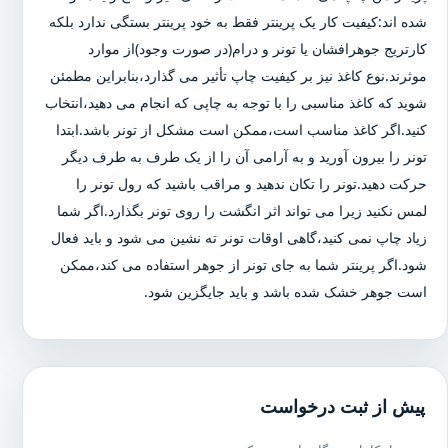
شده اند:کیفیت کار یک پرینتر فقط به خود پرینتر بستگی ندارد بلکه
کارتریج جوهرافشان یا تونر و درام(در صورت وجود)از موارد
موثرند.نوع کاغذ نیز بر کیفیت چاپ تأثیر می گذارد،بنابراین مطمئن
شوید که کاغذ مناسبی را با توجه به چاپی که انجام می دهید،انتخاب
کنید.اگر کاغذ مناسب است،ممکن است مشکل از تونر باشد.ابتدا
تونر را بیرون آورید و به آرامی آن را از یک طرف به طرف دیگر
حرکت دهید.تونر را تکان ندهید و مراقب باشید که رول تونر را
لمس نکنید زیرا می تواند اثر انگشت را روی تونر بگذارد.اگر شما
زیاد چاپ نمی کنید،گاهی اوقات تونر ته نشین می شود و باید فعال
شود.اگر پرینتر شما به جای تونر از جوهر استفاده می کند،ممکن
است جوهر خشک شده باشد و باید جایگزین شود.
پیش از ثبت درخواست