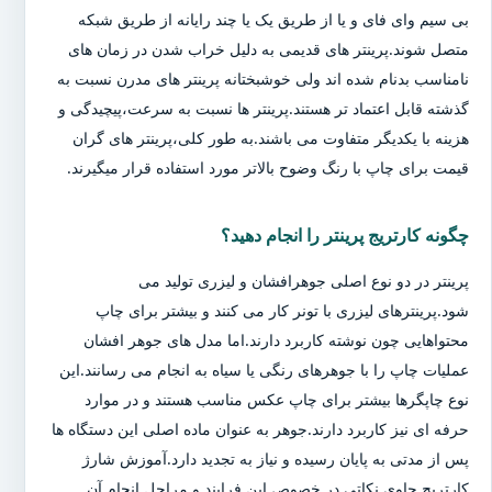
بی سیم وای فای و یا از طریق یک یا چند رایانه از طریق شبکه
متصل شوند.پرینتر های قدیمی به دلیل خراب شدن در زمان های
نامناسب بدنام شده اند ولی خوشبختانه پرینتر های مدرن نسبت به
گذشته قابل اعتماد تر هستند.پرینتر ها نسبت به سرعت،پیچیدگی و
هزینه با یکدیگر متفاوت می باشند.به طور کلی،پرینتر های گران
قیمت برای چاپ با رنگ وضوح بالاتر مورد استفاده قرار میگیرند.
چگونه کارتریج پرینتر را انجام دهید؟
پرینتر در دو نوع اصلی جوهرافشان و لیزری تولید می
شود.پرینترهای لیزری با تونر کار می کنند و بیشتر برای چاپ
محتواهایی چون نوشته کاربرد دارند.اما مدل های جوهر افشان
عملیات چاپ را با جوهرهای رنگی یا سیاه به انجام می رسانند.این
نوع چاپگرها بیشتر برای چاپ عکس مناسب هستند و در موارد
حرفه ای نیز کاربرد دارند.جوهر به عنوان ماده اصلی این دستگاه ها
پس از مدتی به پایان رسیده و نیاز به تجدید دارد.آموزش شارژ
کارتریج حاوی نکاتی در خصوص این فرایند و مراحل انجام آن