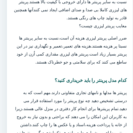
نسبت به سایر پرینتر ها دارای خروجی با کیفیت بالا هستند.پرینتر
های لیزری کاملا بی صدا و صدای اضافی ایجاد نمی کنندآنها همچنین
قادر به تولید چاپ های رنگی هستند.
معایب پرینتر لیزری چیست؟
ضرر اصلی پرینتر لیزری هزینه آن است،نسبت به سایر پرینتر ها
نسبتا پر هزینه هستند.هزینه های تعمیر،تعمیر و نگهداری نیز در این
پرینتر بسیار زیاد است.پرینتر های لیزری مقداری کمی اُزن از خود
ساطع می کنند که برای سلامتی و جو خطرناک هستند.
کدام مدل پرینتر را باید خریداری کنید؟
پرینتر ها مدلها و نامهای تجاری متفاوتی دارند.مهم است که به
درستی تشخیص دهید چه نوع پرینتر را مورد استفاده قرار می
دهید.تمام پرینترها برای انجام کار دفتری در منزل عالی هستند،زیرا
به کاربران این امکان را می دهند که براحتی و بدون نیاز به خروج
از خانه یا پرداخت هزینه،اسناد و یا عکس ها را چاپ کنند.داشتن
پرینتر مزایای بی شماری دارد،مانند هر تکنولوژی دیگر،پرینترها نیز