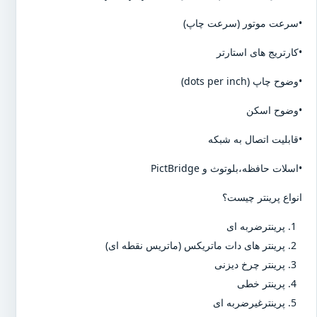
•سرعت موتور (سرعت چاپ)
•کارتریج های استارتر
•وضوح چاپ (dots per inch)
•وضوح اسکن
•قابلیت اتصال به شبکه
•اسلات حافظه،بلوتوث و PictBridge
انواع پرینتر چیست؟
پرینترضربه ای
پرینتر های دات ماتریکس (ماتریس نقطه ای)
پرینتر چرخ دیزنی
پرینتر خطی
پرینترغیرضربه ای