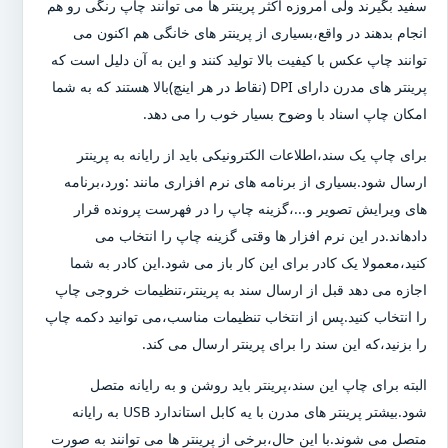
سفید بگیرند ولی امروزه اکثر پرینتر ها می توانند چاپ رنگی رو هم
انجام بدهند در واقع،بسیاری از پرینتر های خانگی هم اکنون می
توانند چاپ عکس با کیفیت بالا تولید کنند و این به آن دلیل است که
پرینتر های مدرن دارای DPI (نقاط در هر اینچ)بالا هستند که به شما
امکان چاپ اسناد با وضوح بسیار خوب را می دهد.
برای چاپ یک سند،اطلاعات الکترونیکی باید از رایانه به پرینتر
ارسال شود.بسیاری از برنامه های نرم افزاری مانند :ورد،برنامه
های ویرایش تصویر و...،گزینه چاپ را در فهرست پرونده قرار
دادهاند.در این نرم افزار ها وقتی گزینه چاپ را انتخاب می
کنید،معمولا یک کادر برای این کار باز می شود.این کادر به شما
اجازه می دهد قبل از ارسال سند به پرینتر،تنظیمات خروجی چاپ
را انتخاب کنید.پس از انتخاب تنظیمات مناسب،می توانید دکمه چاپ
را بزنید،که این سند را برای پرینتر ارسال می کند.
البته برای چاپ این سند،پرینتر باید روشن و به رایانه متصل
شود.بیشتر پرینتر های مدرن با یه کابل استاندارد USB به رایانه
متصل می شوند.با این حال،برخی از پرینتر ها می توانند به صورت