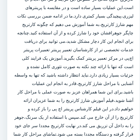
است.این عملیات بسیار ساده است و در مقایسه با پرینترهای
لیزری،پیچیدگی بسیار کمتری دارد.ما در ادامه ضمن بررسی نکات
مهم شارژ کارتریج،به شما آموزش می دهیم که چگونه کارتریج
چاپگر جوهرافشان خود را شارژ کرده و از آن استفاده کنید.چنانچه
برای انجام این کار دچار مشکل شدید،می توانید برای دریافت
خدمات تخصصی تر از کارشناسان تعمیر پرینتر تعمیرات پرینتر
اچ‌پی در مرکز تعمیر پرینتر کمک بگیرید.آموزش یک فرایند کلی
است که تنها با ارائه چند نکته به صورت تئوری کامل نشده و
جزئیات بسیار زیادی دارد.نباید انتظار داشته باشید که تنها به واسطه
آشنایی با مراحل شارژ کارتریج،قادر به انجام این عملیات
باشید.برای این شما همراهان عزیز به صورت عملی با مراحل کار
آشنا شوید،فیلم آموزش شارژ کارتریج را به شما عزیزان ارائه
خواهیم داد.در این فیلم کارشناس پرینتر اچ پی را باز کرده و
کارتریج را از آن خارج می کند.سپس با استفاده از یک سرنگ،جوهر
را به داخل آن تزریق می کند.در نهایت کارتریج مجددا سر جای خود
قرار گرفته و دستگاه مجددا بسته می شود.تماشای مراحل کار شما