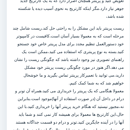
تعویض کنید و پرینتر همچنان اصرار دارد که به یک کارتریج جدید
جوهر نیاز دارد.مگر اینکه کارتریج به نحوی آسیب دیده یا شکسته
شده باشد،
ریست پرینتر باید این مشکل را به راحتی حل کند.ریست شامل چند
مرحله است که به معمولا بسیار آسان است.کافیست در کامپیوتر
خود دستورالعمل تنظیم مجدد برای مدل پرینتر خاص خود جستجو
کنید.بسته به نوع پرینتری که استفاده می کنید،ممکن است یک
راهنمای تصویری نیز وجود داشته باشد که چگونگی ریست را نشان
می دهد.اگر هنوز در مورد چگونگی ریست پرینتر خود مشکل
دارید،می توانید با تعمیرکار پرینتر تماس بگیرید و ما خوشحال
خواهیم شد که به شما کمک کنیم.
معمولا هنگامی که یک پرینتر را خریداری می کنید،همراه آن تونر و
درام در داخل آن (در صورت استفاده از آنها)موجود است.بنابراین
نه،مجبور نیستید که هنگام خرید پرینتر آنها را خریداری کنید.با این
حال،این کارتریج ها معمولا برای همیشه کار نمی کنند و شما باید
آنها را در آینده جایگزین کنید.تونر و درام دو قسمت جداگانه هستند
که بعد از خرید باید مونتاژ شوند.با این حال نگران نباشید،،قرار دادن