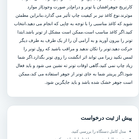
کارتریج جوهرافشان یا تونر و درام(در صورت وجود)از موارد
موثرند.نوع کاغذ نیز بر کیفیت چاپ تأثیر می گذارد،بنابراین مطمئن
شوید که کاغذ مناسبی را با توجه به چاپی که انجام می دهید،انتخاب
کنید.اگر کاغذ مناسب است،ممکن است مشکل از تونر باشد.ابتدا
تونر را بیرون آورید و به آرامی آن را از یک طرف به طرف دیگر
حرکت دهید.تونر را تکان ندهید و مراقب باشید که رول تونر را
لمس نکنید زیرا می تواند اثر انگشت را روی تونر بگذارد.اگر شما
زیاد چاپ نمی کنید،گاهی اوقات تونر ته نشین می شود و باید فعال
شود.اگر پرینتر شما به جای تونر از جوهر استفاده می کند،ممکن
است جوهر خشک شده باشد و باید جایگزین شود.
پیش از ثبت درخواست
مدل کامل دستگاه را بررسی کنید.