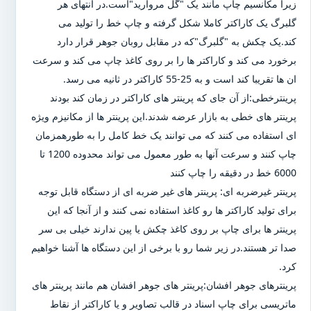
زیرا مکانسیم چاپ مانند یک "گل مروارید"است.در انتهای هر
گلبرگ یک کاراکتر کاملا شکل گرفته و چاپ خط را تولید می
کند.یک چکش به "گلبرگ"که در مقابل روبان جوهر قرار دارد
برخورد می کند و کاراکتر ها را بر روی کاغذ چاپ می کند و سرعت
ان ها تقریبا کند است و به 25-55 کاراکتر در ثانیه می رسد.
پرینترخطی:از آن جای که پرینتر های کاراکتر در زمان کند بودند
پرینتر های خطی به بازار عرضه شدند.این پرینتر ها از مکانیزم ویژه
ای استفاده می کنند که می توانند یک خط کامل را به طورهمزمان
چاپ کنند و سرعت آنها به طور معمول می تواند محدوده 1200 تا
6000 خط در دقیقه را چاپ کنند
پرینتر غیرضربه ای: پرینتر های غیر ضربه ای از دستگاه قابل توجه
برای تولید کاراکتر ها رو کاغذ استفاده نمی کنند و از آنجا که این
پرینتر ها برای چاپ بر روی کاغذ چکش یا پین ندارند خیلی بی سر
صدا تر هستند.در زیر شما رو با برخی از این دستگاه ها آشنا خواهیم
کرد.
پرینترهای جوهر افشان:پرینتر های جوهر افشان هم مانند پرینتر های
ماتریسی برای چاپ اسناد در قالب تصاویر و یا کاراکتر از نقاط