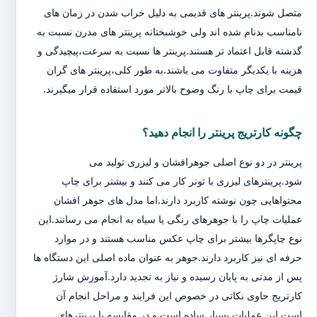
متصل شوند.پرینتر های قدیمی به دلیل خراب شدن در زمان های
نامناسب بدنام شده اند ولی خوشبختانه پرینتر های مدرن نسبت به
گذشته قابل اعتماد تر هستند.پرینتر ها نسبت به سرعت،پیچیدگی و
هزینه با یکدیگر متفاوت می باشند.به طور کلی،پرینتر های گران
قیمت برای چاپ با رنگ وضوح بالاتر مورد استفاده قرار میگیرند.
چگونه کارتریج پرینتر را انجام دهید؟
پرینتر در دو نوع اصلی جوهرافشان و لیزری تولید می
شود.پرینترهای لیزری با تونر کار می کنند و بیشتر برای چاپ
محتواهایی چون نوشته کاربرد دارند.اما مدل های جوهر افشان
عملیات چاپ را با جوهرهای رنگی یا سیاه به انجام می رسانند.این
نوع چاپگرها بیشتر برای چاپ عکس مناسب هستند و در موارد
حرفه ای نیز کاربرد دارند.جوهر به عنوان ماده اصلی این دستگاه ها
پس از مدتی به پایان رسیده و نیاز به تجدید دارد.آموزش شارژ
کارتریج حاوی نکاتی در خصوص این فرایند و مراحل انجام آن
است.این عملیات بسیار ساده است و در مقایسه با پرینترهای