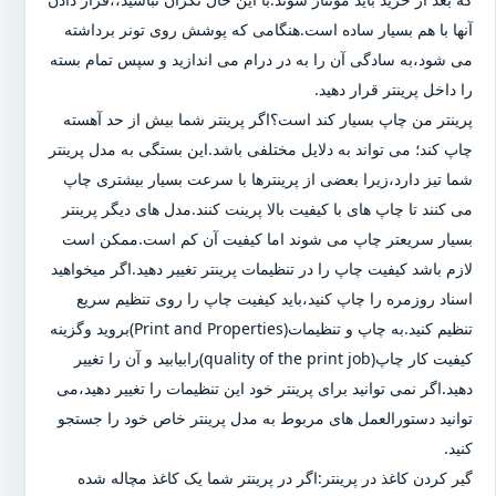
آنها با هم بسیار ساده است.هنگامی که پوشش روی تونر برداشته
می شود،به سادگی آن را به در درام می اندازید و سپس تمام بسته
را داخل پرینتر قرار دهید.
پرینتر من چاپ بسیار کند است؟اگر پرینتر شما بیش از حد آهسته
چاپ کند؛ می تواند به دلایل مختلفی باشد.این بستگی به مدل پرینتر
شما تیز دارد،زیرا بعضی از پرینترها با سرعت بسیار بیشتری چاپ
می کنند تا چاپ های با کیفیت بالا پرینت کنند.مدل های دیگر پرینتر
بسیار سریعتر چاپ می شوند اما کیفیت آن کم است.ممکن است
لازم باشد کیفیت چاپ را در تنظیمات پرینتر تغییر دهید.اگر میخواهید
اسناد روزمره را چاپ کنید،باید کیفیت چاپ را روی تنظیم سریع
تنظیم کنید.به چاپ و تنظیمات(Print and Properties)بروید وگزینه
کیفیت کار چاپ(quality of the print job)رابیابید و آن را تغییر
دهید.اگر نمی توانید برای پرینتر خود این تنظیمات را تغییر دهید،می
توانید دستورالعمل های مربوط به مدل پرینتر خاص خود را جستجو
کنید.
گیر کردن کاغذ در پرینتر:اگر در پرینتر شما یک کاغذ مچاله شده