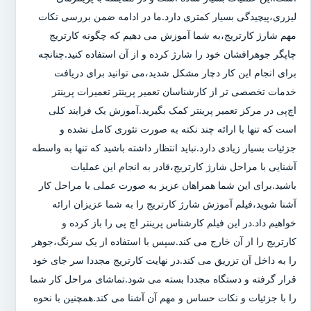
لیزری،پیچیدگی بسیار کمتری دارد.ما در ادامه ضمن بررسی نکات
مهم شارژ کارتریج،به شما آموزش می دهیم که چگونه کارتریج
چاپگر جوهرافشان خود را شارژ کرده و از آن استفاده کنید.چنانچه
برای انجام این کار دچار مشکل شدید،می توانید برای دریافت
خدمات تخصصی تر از کارشناسان تعمیر پرینتر تعمیرات پرینتر
اچ‌پی در مرکز تعمیر پرینتر کمک بگیرید.آموزش یک فرایند کلی
است که تنها با ارائه چند نکته به صورت تئوری کامل نشده و
جزئیات بسیار زیادی دارد.نباید انتظار داشته باشید که تنها به واسطه
آشنایی با مراحل شارژ کارتریج،قادر به انجام این عملیات
باشید.برای این شما همراهان عزیز به صورت عملی با مراحل کار
آشنا شوید،فیلم آموزش شارژ کارتریج را به شما عزیزان ارائه
خواهیم داد.در این فیلم کارشناس پرینتر اچ پی را باز کرده و
کارتریج را از آن خارج می کند.سپس با استفاده از یک سرنگ،جوهر
را به داخل آن تزریق می کند.در نهایت کارتریج مجددا سر جای خود
قرار گرفته و دستگاه مجددا بسته می شود.تماشای مراحل کار شما
را با جزئیات و نکات حساس و مهم آن آشنا می کند.همچنین با نحوه