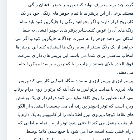
گردد.چند برند معروف تولید کننده پرینتر جوهر افشان رنگی
هستند.برخی از این پرینتر ها با تمام جوهر های رنگی خود در یک
کارتریج قرار دارند.و اگر بخواهید رنگی را جایگرین کنید باید تمام
رنگ های آن را عوض کنید.سایر پرنتر های جوهر افشان به شما
امکان می دهند جوهر را به صورت جداگانه جایگزین کنید.و اگر می
خواهید از یک رنگ بیشتر از سایر رنگ ها استفاده کنید این پرینتر ها
انتخاب مناسبی برای شما می باشند.این پرینتر های دارای سرعت
فوق العاده بالای هستند و چاپ را با کمترین سر صدا ممکن انجام
می دهند.
پرینتر لیزری:پرینتر لیزری مانند دستگاه فتوکپی کار می کند.پرینتر
های لیزری با هدایت پرتو لیزر به یک آینه که پرتو را روی درام پرتاپ
می کنند،تصاویر را روی کاغذ تولید می کنند.درام دارای یک پوشش
ویژه است که تونر (جوهر پودر)به آن می چسبد.با استفاده از الگو
های نقاط کوچک،پرتوی لیزر اطلاعات را از کامپیوتر به یک دارم با
بار مثبت منتقل می کند تا خنثی شود.تونر از بین تمام مناطقی که
درام خنثی شده است،جدا می شود.با جمع شدن کاغذ توسط
درام،تونر به کاغذ منتقل می شود و بعد توسط یک غلطک پرس که