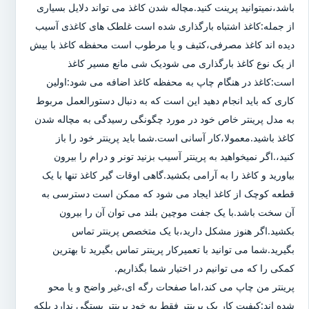
باشد،نمیتوانید پرینت کنید.مچاله شدن کاغذ می تواند دلایل بسیاری
از جمله:کاغذ اشتباه بارگذاری شده است غلطک های کاغذی آسیب
دیده اند کاغذ مصرفی،کثیف و یا مرطوب است محفظه کاغذ با بیش
از یک نوع کاغذ بارگذاری می شودیک شی مانع مسیر کاغذ
است:کاغذ در هنگام چاپ به محفظه کاغذ اضافه می شود:اولین
کاری که باید انجام دهید این است که به دنبال دستورالعمل مربوط
به مدل پرینتر خاص خود در مورد چگونگی رسیدگی به مچاله شدن
کاغذ باشید.معمولا،کار آسانی است.شما باید پرینتر خود را باز
کنید،.اگر نمیخواهید به پرینتر آسیب بزنید تونر و درام را بیرون
بیاورید و کاغذ را به آرامی بکشید.گاهی اوقات گیر کاغذ تنها با یک
قطعه کوچک از کاغذ ایجاد می شود که ممکن است دسترسی به
آن سخت باشد.با یک جفت موچین بلند می توان آن را بیرون
بکشید.اگر هنوز مشکل دارید،با یک متخصص پرینتر تماس
بگیرید.شما می توانید با تعمیرکار پرینتر تماس بگیرید تا بهترین
کمکی را که می توانیم در اختیار شما بگذاریم.
پرینتر من چاپ می کند،اما صفحات رگه ای،غیر واضح و یا محو
شده اند:کیفیت کار یک پرینتر فقط به خود پرینتر بستگی ندارد بلکه