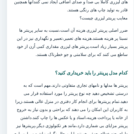
های لیزری کاملا بی صدا و صدای اضافی ایجاد نمی کنندآنها همچنین
قادر به تولید چاپ های رنگی هستند.
معایب پرینتر لیزری چیست؟
ضرر اصلی پرینتر لیزری هزینه آن است،نسبت به سایر پرینتر ها
نسبتا پر هزینه هستند.هزینه های تعمیر،تعمیر و نگهداری نیز در این
پرینتر بسیار زیاد است.پرینتر های لیزری مقداری کمی اُزن از خود
ساطع می کنند که برای سلامتی و جو خطرناک هستند.
کدام مدل پرینتر را باید خریداری کنید؟
پرینتر ها مدلها و نامهای تجاری متفاوتی دارند.مهم است که به
درستی تشخیص دهید چه نوع پرینتر را مورد استفاده قرار می
دهید.تمام پرینترها برای انجام کار دفتری در منزل عالی هستند،زیرا
به کاربران این امکان را می دهند که براحتی و بدون نیاز به خروج
از خانه یا پرداخت هزینه،اسناد و یا عکس ها را چاپ کنند.داشتن
پرینتر مزایای بی شماری دارد،مانند هر تکنولوژی دیگر،پرینترها نیز
دارای چند خطای جزئی هستند.با این حال،نگران نباشید زیرا بسیاری