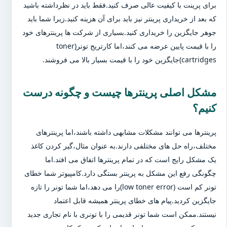
برای پرینت با کیفیت عالی صرف کنید.فقط باید در نظرداشته باشید
که بعد از خریداری پرینتر نیز باید برای آن هزینه کنید.زیرا شما باید
جوهر جایگزین را خریداری کنید.بسیاری از شرکت ها پرینترهای خود
را با قیمت پایین عرضه می کنند،اما کارتریج تونر(toner
cartridges)جایگزین خود را با قیمت بسیار بالا می فروشند.
مشکل اصلی پرینترها چیست و چگونه درست
کنیم؟
پرینترها می توانند مشکلات مشابهی داشته باشند،اما پرینترهای
مختلف،راه حل های مختلفی دارند.به عنوان مثال،گیر کردن کاغذ
یک مشکل رایج است که در تمام پرینترها اتفاق می افتد.اما
چگونگی رفع این مشکل به پرینتر بستگی دارد.کامپیوتر شما خطای
تونر کم است (low toner error)را می دهد،اما شما تونر را تازه
جایگزین کردید.پیام های خطای پرینتر همیشه قابل اعتماد
نیستند.ممکن است شما تونر قدیمی را با تونری با نام تجاری جدید