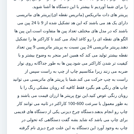
را برای شما آوردیم تا بیشتر با این دستگاه ها آشنا شوید.
پرینتر های دات ماتریکس (ماتریس نقطه ای):پرینتر های ماتریسی
دارای یک هد می باشند که این هد تشکیل شده از 9 تا 24 پین می
باشند که در مدل های مختلف تعداد پین ها متفاوت است.این پین ها
الگو های نقطه ای را رو کاغذ ایجاد می کنند تا کاراکتر ها را تشکیل
دهند.پرینتر ماتریسی 24 پین نسبت به پرینتر ماتریسی 9 پین تعداد
نقطه بیشتر تولید می کند که همین امر منجر به وضوح بیشتر و با
کیفیت تر شدن کاراکتر می شود.پین ها به طور جداگانه روی نوار
ضربه می زنند زیرا مکانسیم چاپ از چپ به راست سپس از
راست به چپ حرکت می کند.شما با پرینتر های ماتریسی می توانید
چاپ های رنگی هم بگیرد فقط کافیه که روبان مشکی رنگ را با
روبان رنگی عوض کنید.این نوع پرینتر ها ارزان قیمت می باشند و
به طور معمول با سرعت 600-100 کاراکتر در ثانیه می توانند کار
چاپ رو انجام بدهند.دستگاه چرخ دیزنی یکی از دستگاه های قدیمی
برای چاپ می باشد که شاید بشه گفت دستگاهی که تحولی در
چاپ به وجود آورد این دستگاه به این علت چرخ دیزی نام گرفته