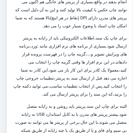
انجام بدهند در واقع،بسیاری از پرینتر های خانگی هم اکنون می
توانند چاپ عکس با کیفیت بالا تولید کنند و این به آن دلیل است که
پرینتر های مدرن دارای DPI (نقاط در هر اینچ)بالا هستند که به شما
امکان چاپ اسناد با وضوح بسیار خوب را می دهد.
برای چاپ یک سند،اطلاعات الکترونیکی باید از رایانه به پرینتر
ارسال شود.بسیاری از برنامه های نرم افزاری مانند :ورد،برنامه
های ویرایش تصویر و...،گزینه چاپ را در فهرست پرونده قرار
دادهاند.در این نرم افزار ها وقتی گزینه چاپ را انتخاب می
کنید،معمولا یک کادر برای این کار باز می شود.این کادر به شما
اجازه می دهد قبل از ارسال سند به پرینتر،تنظیمات خروجی چاپ
را انتخاب کنید.پس از انتخاب تنظیمات مناسب،می توانید دکمه چاپ
را بزنید،که این سند را برای پرینتر ارسال می کند.
البته برای چاپ این سند،پرینتر باید روشن و به رایانه متصل
شود.بیشتر پرینتر های مدرن با یه کابل استاندارد USB به رایانه
متصل می شوند.با این حال،برخی از پرینتر ها می توانند به صورت
بی سیم وای فای و یا از طریق یک یا چند رایانه از طریق شبکه