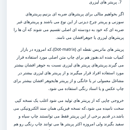
پرینتر های لیزری
اگر بخواهیم مثالی برای پرینترهای ضربه ای بزنیم،پرینترهای
سوزنی و پرینتر چرخ دیزنی از این نوع می باشند و پرینترهای غیر
ضربه ای که خود به دودسته ای اصلی تقسیم می شوند که آن ها را
پرینترهای لیزری یا جوهرافشان می نامند.
پرینتر های ماتریس نقطه ای (Dot-matrix)،که امروزه در بازار
کمیاب شده اند،هنوز هم برای چاپ متن اصلی مورد استفاده قرار
می گیرند.پرینترهای پرینتر های لیزری نسبت به جوهر افشان بیشتر
مورد استفاده افراد قرار میگیرند و از پرینتر های لیزری بیشتر در
مشاغل معمولی تر یا خانگی و از پرینتر هایجوهر افشان بیشتر برای
چاپ عکس و یا اسناد رنگی استفاده می شود.
خروجی چاپی که از پرینتر های تولید می شود اغلب یک نسخه کپی
سخت نامیده می شود،که نسخه فیزیکی همان سند الکترونیکی می
باشد.در قدیم برخی از این پرینتر فقط می توانستند چاپ سیاه و
سفید بگیرند ولی امروزه اکثر پرینتر ها می توانند چاپ رنگی رو هم