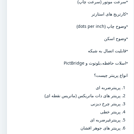
•سرعت موتور (سرعت چاپ)
•کارتریج های استارتر
•وضوح چاپ (dots per inch)
•وضوح اسکن
•قابلیت اتصال به شبکه
•اسلات حافظه،بلوتوث و PictBridge
انواع پرینتر چیست؟
پرینترضربه ای
پرینتر های دات ماتریکس (ماتریس نقطه ای)
پرینتر چرخ دیزنی
پرینتر خطی
پرینترغیرضربه ای
پرینتر های جوهر افشان