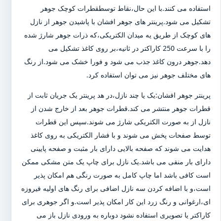
استفاده می کنند.با این حال،نقاط توسطقطرات کوچک جوهر
تشکیل می شود.پرینتر های جوهر افشان با پاشیدن جوهر از نازل
های کوچک از طریق یه میدان الکتریکی،که ذرات جوهر شارژ شده
را با سرعت 250 کاراکتر در ثانیه،بر روی کاغذ تشکیل می
دهد.جوهر درون کاغذ جذب می شود و فورا خشک می شود.از رنگ
های مختلف جوهر نیز می توان استفاده کرد.
پرینتر جوهر افشان:یک یا چند نازل،در هد پرینتر یک جریان ثابت از
قطرات جوهر منتشر می کند.قطرات جوهر بعد از خارج شدن از
نازل از به صورت الکتریکی شارژ می شوند.سپس این قطرات
توسط صفحات پخش می شوند و با فشار الکتریکی به روی کاغذ
هدایت می شوند که صفحه بالایی دارای بار مثبت و صفحه پایینی
دارای بار منفی می باشد.یک نازل برای چاپ یک متن مشکی ممکن
است کافی باشد اما چاپ کامل به صورت رنگی هم امکان پذیر
است،و با اضافه کردن سه نازل اضافی برای رنگ های اولیه فیروزه
ای،ارغوانی و رنگ زرد این کار امکان پذیر است.و اگر جوهری برای
کاراکتر یا تصویری استفاده نشود دوباره به ورودی نازل باز می