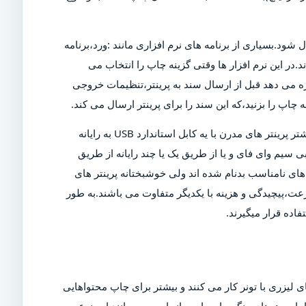
ل شود.بسیاری از برنامه های نرم افزاری مانند :ورد،برنامه
د.در این نرم افزار ها وقتی گزینه چاپ را انتخاب می
ازه می دهد قبل از ارسال سند به پرینتر،تنظیمات خروجی
چاپ را بزنید،که این سند را برای پرینتر ارسال می کند.
البته برای چاپ این سند،پرینتر باید روشن و به رایانه متصل شود.بیشتر پرینتر های مدرن با یه کابل استاندارد USB به رایانه
 سیم وای فای و یا از طریق یک یا چند رایانه از طریق
ی نامناسب بدنام شده اند ولی خوشبختانه پرینتر های
عت،پیچیدگی و هزینه با یکدیگر متفاوت می باشند.به طور
اده قرار میگیرند.
 لیزری با تونر کار می کنند و بیشتر برای چاپ محتواهایی