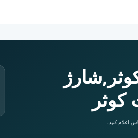
کوثر,شارژ
 کوثر
س اعلام کنید.