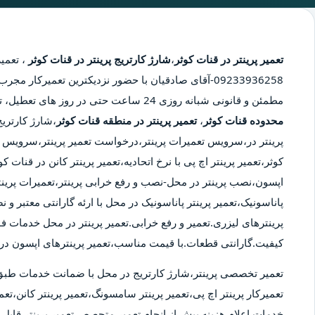
تعمیر پرینتر در قنات کوثر
،
شارژ کارتریج پرینتر در قنات کوثر
،
تعمیر
09233936258-آقای صادقیان با حضور نزدیکترین تعمیرکار 
مطمئن و قانونی شبانه روزی 24 ساعت حتی در روز های تعطیل، تعمیر پرینتر در محدوده قنات کوثر،
محدوده قنات کوثر
،
تعمیر پرینتر در منطقه قنات کوثر
،شارژ کارتریج
پرینتر در،سرویس تعمیرات پرینتر،درخواست تعمیر پرینتر،سرویس تع
کوثر،تعمیر پرینتر اچ پی با نرخ اتحادیه،تعمیر پرینتر کانن در قنات 
اپسون،نصب پرینتر در محل-نصب و رفع خرابی پرینتر،تعمیرات پرینت
پاناسونیک،تعمیر پرینتر پاناسونیک در محل با ارئه گارانتی معتبر و
پرینترهای لیزری.تعمیر و رفع خرابی.تعمیر پرینتر در محل خدمات ف
کیفیت.گارانتی قطعات.با قیمت مناسب،تعمیر پرینترهای اپسون در 
تعمیر تخصصی پرینتر،شارژ کارتریج در محل با ضمانت خدمات طبق
تعمیرکار پرینتر اچ پی،تعمیر پرینتر سامسونگ،تعمیر پرینتر کانن،تعمی
خدمات.اعلام هزینه پیش از انجام تعمیر.متحصص تعمیر پرینتر قابل ا