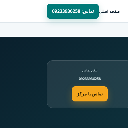
تماس: 09233936258
صفحه اصلی
تلفن تماس
09233936258
تماس با مرکز