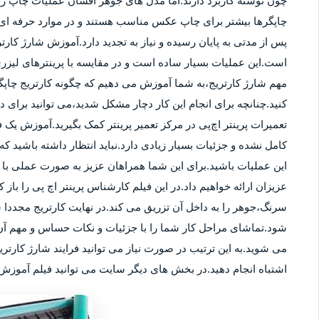
چون نوشته کاربرد دارند.اما مدل های جوهر افشان عملیات چاپ را ب
چاپگرها بیشتر برای چاپ عکس مناسب هستند و در موارد حرفه ای نی
پس از مدتی به پایان رسیده و نیاز به تجدید دارد.آموزش شارژ کار
است.این عملیات بسیار ساده است و در مقایسه با پرینترهای لیزر
مهم شارژ کارتریج،به شما آموزش می دهیم که چگونه کارتریج چاپگر
کنید.چنانچه برای انجام این کار دچار مشکل شدید،می توانید برای
تعمیرات پرینتر اچ‌پی در مرکز تعمیر پرینتر کمک بگیرید.آموزش یک ف
کامل نشده و جزئیات بسیار زیادی دارد.نباید انتظار داشته باشید که 
این عملیات باشید.برای این شما همراهان عزیز به صورت عملی با م
عزیزان ارائه خواهیم داد.در این فیلم کارشناس پرینتر اچ پی را باز 
سرنگ،جوهر را به داخل آن تزریق می کند.در نهایت کارتریج مجددا 
شود.تماشای مراحل کار شما را با جزئیات و نکات حساس و مهم آن 
می شوید.به این ترتیب در صورت نیاز می توانید فرایند شارژ کارتر
اشتباه انجام دهید.در بخش های دیگر سایت می توانید فیلم آموزش ش