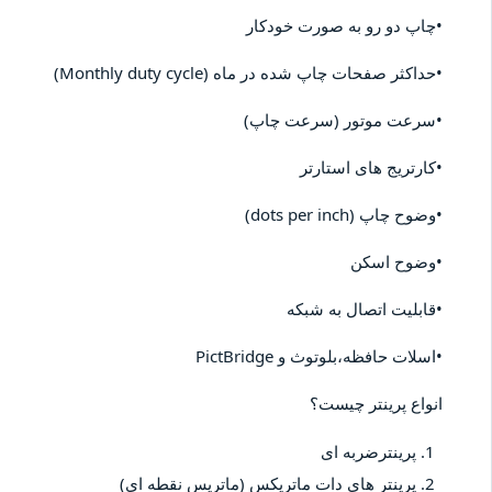
•چاپ دو رو به صورت خودکار
•حداکثر صفحات چاپ شده در ماه (Monthly duty cycle)
•سرعت موتور (سرعت چاپ)
•کارتریج های استارتر
•وضوح چاپ (dots per inch)
•وضوح اسکن
•قابلیت اتصال به شبکه
•اسلات حافظه،بلوتوث و PictBridge
انواع پرینتر چیست؟
پرینترضربه ای
پرینتر های دات ماتریکس (ماتریس نقطه ای)