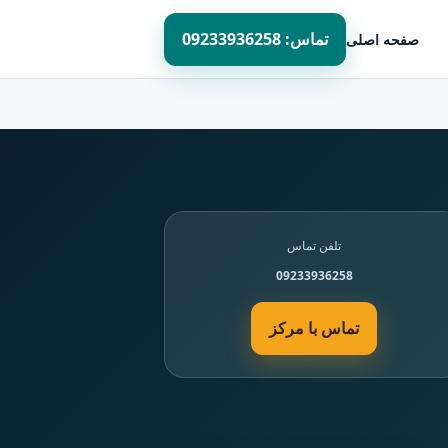
تماس: 09233936258
صفحه اصلی
تلفن تماس
09233936258
تماس با مرکز