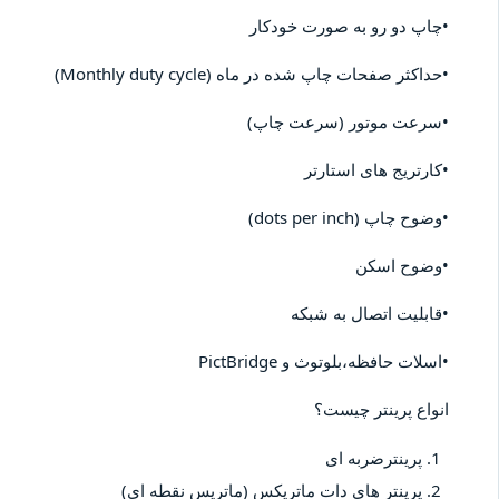
•چاپ دو رو به صورت خودکار
•حداکثر صفحات چاپ شده در ماه (Monthly duty cycle)
•سرعت موتور (سرعت چاپ)
•کارتریج های استارتر
•وضوح چاپ (dots per inch)
•وضوح اسکن
•قابلیت اتصال به شبکه
•اسلات حافظه،بلوتوث و PictBridge
انواع پرینتر چیست؟
پرینترضربه ای
پرینتر های دات ماتریکس (ماتریس نقطه ای)