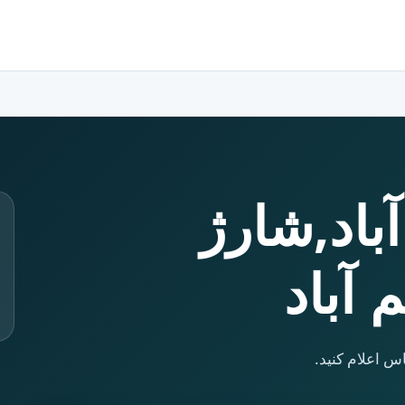
آباد,شارژ
 آباد
س اعلام کنید.