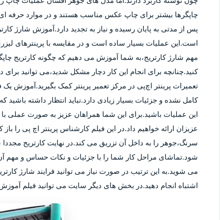
چون نوشته کاربرد دارند.اما مدل های جوهر افشان عملیات چاپ را ب
چاپگرها بیشتر برای چاپ عکس مناسب هستند و در موارد حرفه ای نی
پس از مدتی به پایان رسیده و نیاز به تجدید دارد.آموزش شارژ کار
است.این عملیات بسیار ساده است و در مقایسه با پرینترهای لیزر
مهم شارژ کارتریج،به شما آموزش می دهیم که چگونه کارتریج چاپگر
کنید.چنانچه برای انجام این کار دچار مشکل شدید،می توانید برای
تعمیرات پرینتر اچ‌پی در مرکز تعمیر پرینتر کمک بگیرید.آموزش یک ف
کامل نشده و جزئیات بسیار زیادی دارد.نباید انتظار داشته باشید که 
این عملیات باشید.برای این شما همراهان عزیز به صورت عملی با م
عزیزان ارائه خواهیم داد.در این فیلم کارشناس پرینتر اچ پی را باز 
سرنگ،جوهر را به داخل آن تزریق می کند.در نهایت کارتریج مجددا 
شود.تماشای مراحل کار شما را با جزئیات و نکات حساس و مهم آن 
می شوید.به این ترتیب در صورت نیاز می توانید فرایند شارژ کارتر
اشتباه انجام دهید.در بخش های دیگر سایت می توانید فیلم آموزش ش