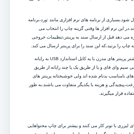
ل شود.بسیاری از برنامه های نرم افزاری مانند :ورد،برنامه
د.در این نرم افزار ها وقتی گزینه چاپ را انتخاب می
ازه می دهد قبل از ارسال سند به پرینتر،تنظیمات خروجی
چاپ را بزنید،که این سند را برای پرینتر ارسال می کند.
البته برای چاپ این سند،پرینتر باید روشن و به رایانه متصل شود.بیشتر پرینتر های مدرن با یه کابل استاندارد USB به رایانه
 سیم وای فای و یا از طریق یک یا چند رایانه از طریق
ی نامناسب بدنام شده اند ولی خوشبختانه پرینتر های
عت،پیچیدگی و هزینه با یکدیگر متفاوت می باشند.به طور
اده قرار میگیرند.
 لیزری با تونر کار می کنند و بیشتر برای چاپ محتواهایی