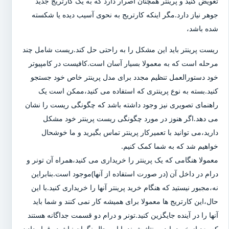
تعویض کنید و پرینتر همچنان اصرار دارد که به یک کارتریج جدید
جوهر نیاز دارد.مگر اینکه کارتریج به نحوی آسیب دیده یا شکسته
شده باشد،
ریست پرینتر باید این مشکل را به راحتی حل کند.ریست شامل چند
مرحله است که به معمولا بسیار آسان است.کافیست در کامپیوتر
خود دستورالعمل تنظیم مجدد برای مدل پرینتر خاص خود جستجو
کنید.بسته به نوع پرینتری که استفاده می کنید،ممکن است یک
راهنمای تصویری نیز وجود داشته باشد که چگونگی ریست را نشان
می دهد.اگر هنوز در مورد چگونگی ریست پرینتر خود مشکل
دارید،می توانید با تعمیرکار پرینتر تماس بگیرید و ما خوشحال
خواهیم شد که به شما کمک کنیم.
معمولا هنگامی که یک پرینتر را خریداری می کنید،همراه آن تونر و
درام در داخل آن (در صورت استفاده از آنها)موجود است.بنابراین
نه،مجبور نیستید که هنگام خرید پرینتر آنها را خریداری کنید.با این
حال،این کارتریج ها معمولا برای همیشه کار نمی کنند و شما باید
آنها را در آینده جایگزین کنید.تونر و درام دو قسمت جداگانه هستند
که بعد از خرید باید مونتاژ شوند.با این حال نگران نباشید،،قرار دادن