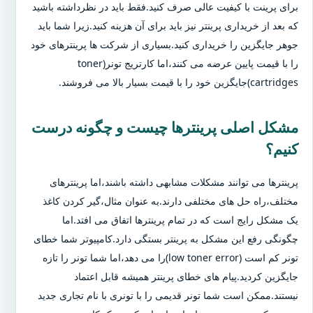
برای پرینت با کیفیت عالی صرف کنید.فقط باید در نظرداشته باشید
که بعد از خریداری پرینتر نیز باید برای آن هزینه کنید.زیرا شما باید
جوهر جایگزین را خریداری کنید.بسیاری از شرکت ها پرینترهای خود
را با قیمت پایین عرضه می کنند،اما کارتریج تونر(toner
cartridges)جایگزین خود را با قیمت بسیار بالا می فروشند.
مشکل اصلی پرینترها چیست و چگونه درست
کنیم؟
پرینترها می توانند مشکلات مشابهی داشته باشند،اما پرینترهای
مختلف،راه حل های مختلفی دارند.به عنوان مثال،گیر کردن کاغذ
یک مشکل رایج است که در تمام پرینترها اتفاق می افتد.اما
چگونگی رفع این مشکل به پرینتر بستگی دارد.کامپیوتر شما خطای
تونر کم است (low toner error)را می دهد،اما شما تونر را تازه
جایگزین کردید.پیام های خطای پرینتر همیشه قابل اعتماد
نیستند.ممکن است شما تونر قدیمی را با تونری با نام تجاری جدید