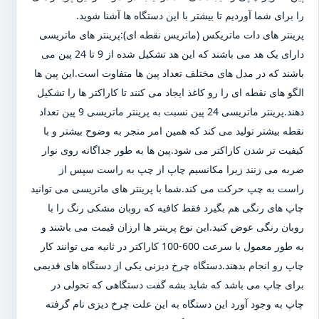
را برای شما آوردیم تا بیشتر با این دستگاه ها آشنا شوید.
پرینتر های دات ماتریکس (ماتریس نقطه ای):پرینتر های ماتریسی
دارای یک هد می باشند که این هد تشکیل شده از 9 تا 24 پین می
باشند که در مدل های مختلف تعداد پین ها متفاوت است.این پین ها
الگو های نقطه ای را رو کاغذ ایجاد می کنند تا کاراکتر ها را تشکیل
دهند.پرینتر ماتریسی 24 پین نسبت به پرینتر ماتریسی 9 پین تعداد
نقطه بیشتر تولید می کند که همین امر منجر به وضوح بیشتر و با
کیفیت تر شدن کاراکتر می شود.پین ها به طور جداگانه روی نوار
ضربه می زنند زیرا مکانسیم چاپ از چپ به راست سپس از
راست به چپ حرکت می کند.شما با پرینتر های ماتریسی می توانید
چاپ های رنگی هم بگیرد فقط کافیه که روبان مشکی رنگ را با
روبان رنگی عوض کنید.این نوع پرینتر ها ارزان قیمت می باشند و
به طور معمول با سرعت 600-100 کاراکتر در ثانیه می توانند کار
چاپ رو انجام بدهند.دستگاه چرخ دیزنی یکی از دستگاه های قدیمی
برای چاپ می باشد که شاید بشه گفت دستگاهی که تحولی در
چاپ به وجود آورد این دستگاه به این علت چرخ دیزی نام گرفته