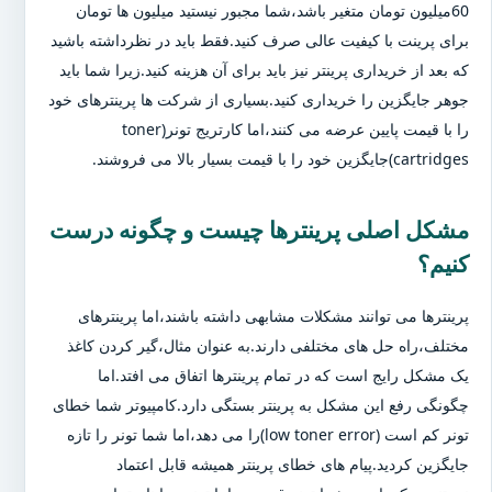
60میلیون تومان متغیر باشد،شما مجبور نیستید میلیون ها تومان
برای پرینت با کیفیت عالی صرف کنید.فقط باید در نظرداشته باشید
که بعد از خریداری پرینتر نیز باید برای آن هزینه کنید.زیرا شما باید
جوهر جایگزین را خریداری کنید.بسیاری از شرکت ها پرینترهای خود
را با قیمت پایین عرضه می کنند،اما کارتریج تونر(toner
cartridges)جایگزین خود را با قیمت بسیار بالا می فروشند.
مشکل اصلی پرینترها چیست و چگونه درست
کنیم؟
پرینترها می توانند مشکلات مشابهی داشته باشند،اما پرینترهای
مختلف،راه حل های مختلفی دارند.به عنوان مثال،گیر کردن کاغذ
یک مشکل رایج است که در تمام پرینترها اتفاق می افتد.اما
چگونگی رفع این مشکل به پرینتر بستگی دارد.کامپیوتر شما خطای
تونر کم است (low toner error)را می دهد،اما شما تونر را تازه
جایگزین کردید.پیام های خطای پرینتر همیشه قابل اعتماد