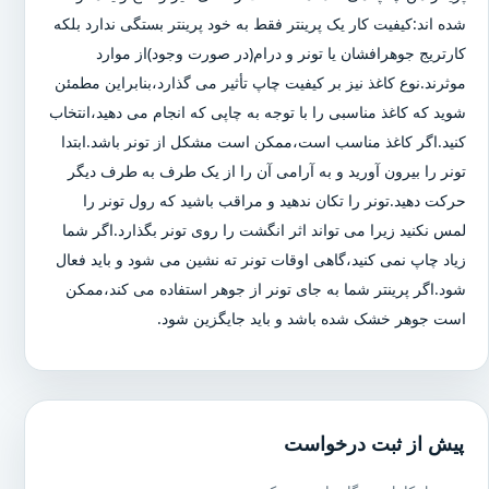
شده اند:کیفیت کار یک پرینتر فقط به خود پرینتر بستگی ندارد بلکه
کارتریج جوهرافشان یا تونر و درام(در صورت وجود)از موارد
موثرند.نوع کاغذ نیز بر کیفیت چاپ تأثیر می گذارد،بنابراین مطمئن
شوید که کاغذ مناسبی را با توجه به چاپی که انجام می دهید،انتخاب
کنید.اگر کاغذ مناسب است،ممکن است مشکل از تونر باشد.ابتدا
تونر را بیرون آورید و به آرامی آن را از یک طرف به طرف دیگر
حرکت دهید.تونر را تکان ندهید و مراقب باشید که رول تونر را
لمس نکنید زیرا می تواند اثر انگشت را روی تونر بگذارد.اگر شما
زیاد چاپ نمی کنید،گاهی اوقات تونر ته نشین می شود و باید فعال
شود.اگر پرینتر شما به جای تونر از جوهر استفاده می کند،ممکن
است جوهر خشک شده باشد و باید جایگزین شود.
پیش از ثبت درخواست