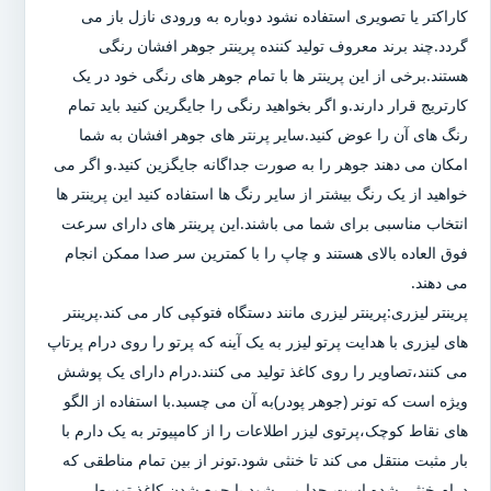
کاراکتر یا تصویری استفاده نشود دوباره به ورودی نازل باز می
گردد.چند برند معروف تولید کننده پرینتر جوهر افشان رنگی
هستند.برخی از این پرینتر ها با تمام جوهر های رنگی خود در یک
کارتریج قرار دارند.و اگر بخواهید رنگی را جایگرین کنید باید تمام
رنگ های آن را عوض کنید.سایر پرنتر های جوهر افشان به شما
امکان می دهند جوهر را به صورت جداگانه جایگزین کنید.و اگر می
خواهید از یک رنگ بیشتر از سایر رنگ ها استفاده کنید این پرینتر ها
انتخاب مناسبی برای شما می باشند.این پرینتر های دارای سرعت
فوق العاده بالای هستند و چاپ را با کمترین سر صدا ممکن انجام
می دهند.
پرینتر لیزری:پرینتر لیزری مانند دستگاه فتوکپی کار می کند.پرینتر
های لیزری با هدایت پرتو لیزر به یک آینه که پرتو را روی درام پرتاپ
می کنند،تصاویر را روی کاغذ تولید می کنند.درام دارای یک پوشش
ویژه است که تونر (جوهر پودر)به آن می چسبد.با استفاده از الگو
های نقاط کوچک،پرتوی لیزر اطلاعات را از کامپیوتر به یک دارم با
بار مثبت منتقل می کند تا خنثی شود.تونر از بین تمام مناطقی که
درام خنثی شده است،جدا می شود.با جمع شدن کاغذ توسط