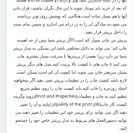
که بعد از خرید باید مونتاژ شوند.با این حال نگران نباشید،،قرار دادن
آنها با هم بسیار ساده است.هنگامی که پوشش روی تونر برداشته
می شود،به سادگی آن را به در درام می اندازید و سپس تمام بسته
را داخل پرینتر قرار دهید.
پرینتر من چاپ بسیار کند است؟اگر پرینتر شما بیش از حد آهسته
چاپ کند؛ می تواند به دلایل مختلفی باشد.این بستگی به مدل پرینتر
شما تیز دارد،زیرا بعضی از پرینترها با سرعت بسیار بیشتری چاپ
می کنند تا چاپ های با کیفیت بالا پرینت کنند.مدل های دیگر پرینتر
بسیار سریعتر چاپ می شوند اما کیفیت آن کم است.ممکن است
لازم باشد کیفیت چاپ را در تنظیمات پرینتر تغییر دهید.اگر میخواهید
اسناد روزمره را چاپ کنید،باید کیفیت چاپ را روی تنظیم سریع
تنظیم کنید.به چاپ و تنظیمات(Print and Properties)بروید وگزینه
کیفیت کار چاپ(quality of the print job)رابیابید و آن را تغییر
دهید.اگر نمی توانید برای پرینتر خود این تنظیمات را تغییر دهید،می
توانید دستورالعمل های مربوط به مدل پرینتر خاص خود را جستجو
کنید.