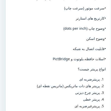
•سرعت موتور (سرعت چاپ)
•کارتریج های استارتر
•وضوح چاپ (dots per inch)
•وضوح اسکن
•قابلیت اتصال به شبکه
•اسلات حافظه،بلوتوث و PictBridge
انواع پرینتر چیست؟
پرینترضربه ای
پرینتر های دات ماتریکس (ماتریس نقطه ای)
پرینتر چرخ دیزنی
پرینتر خطی
پرینترغیرضربه ای