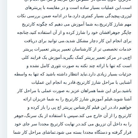
است.این عملیات بسیار ساده است و در مقایسه با پرینترهای
لیزری،پیچیدگی بسیار کمتری دارد.ما در ادامه ضمن بررسی نکات
مهم شارژ کارتریج،به شما آموزش می دهیم که چگونه کارتریج
چاپگر جوهرافشان خود را شارژ کرده و از آن استفاده کنید.چنانچه
برای انجام این کار دچار مشکل شدید،می توانید برای دریافت
خدمات تخصصی تر از کارشناسان تعمیر پرینتر تعمیرات پرینتر
اچ‌پی در مرکز تعمیر پرینتر کمک بگیرید.آموزش یک فرایند کلی
است که تنها با ارائه چند نکته به صورت تئوری کامل نشده و
جزئیات بسیار زیادی دارد.نباید انتظار داشته باشید که تنها به واسطه
آشنایی با مراحل شارژ کارتریج،قادر به انجام این عملیات
باشید.برای این شما همراهان عزیز به صورت عملی با مراحل کار
آشنا شوید،فیلم آموزش شارژ کارتریج را به شما عزیزان ارائه
خواهیم داد.در این فیلم کارشناس پرینتر اچ پی را باز کرده و
کارتریج را از آن خارج می کند.سپس با استفاده از یک سرنگ،جوهر
را به داخل آن تزریق می کند.در نهایت کارتریج مجددا سر جای خود
قرار گرفته و دستگاه مجددا بسته می شود.تماشای مراحل کار شما