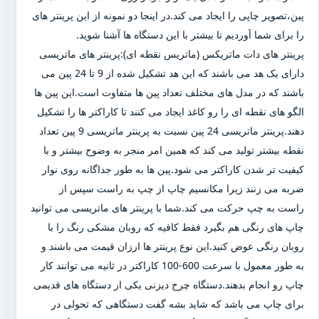
پین،تصویر چاپی را ایجاد می کند.در اینجا دو نمونه از این پرینتر های
را برای شما آوردیم تا بیشتر با این دستگاه ها آشنا شوید.
پرینتر های دات ماتریکس (ماتریس نقطه ای):پرینتر های ماتریسی
دارای یک هد می باشند که این هد تشکیل شده از 9 تا 24 پین می
باشند که در مدل های مختلف تعداد پین ها متفاوت است.این پین ها
الگو های نقطه ای را رو کاغذ ایجاد می کنند تا کاراکتر ها را تشکیل
دهند.پرینتر ماتریسی 24 پین نسبت به پرینتر ماتریسی 9 پین تعداد
نقطه بیشتر تولید می کند که همین امر منجر به وضوح بیشتر و با
کیفیت تر شدن کاراکتر می شود.پین ها به طور جداگانه روی نوار
ضربه می زنند زیرا مکانسیم چاپ از چپ به راست سپس از
راست به چپ حرکت می کند.شما با پرینتر های ماتریسی می توانید
چاپ های رنگی هم بگیرد فقط کافیه که روبان مشکی رنگ را با
روبان رنگی عوض کنید.این نوع پرینتر ها ارزان قیمت می باشند و
به طور معمول با سرعت 600-100 کاراکتر در ثانیه می توانند کار
چاپ رو انجام بدهند.دستگاه چرخ دیزنی یکی از دستگاه های قدیمی
برای چاپ می باشد که شاید بشه گفت دستگاهی که تحولی در