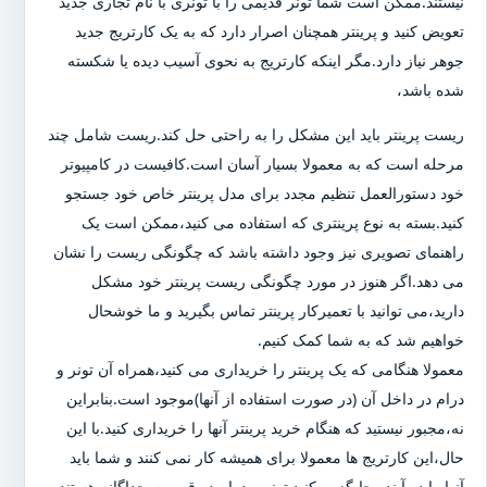
نیستند.ممکن است شما تونر قدیمی را با تونری با نام تجاری جدید
تعویض کنید و پرینتر همچنان اصرار دارد که به یک کارتریج جدید
جوهر نیاز دارد.مگر اینکه کارتریج به نحوی آسیب دیده یا شکسته
شده باشد،
ریست پرینتر باید این مشکل را به راحتی حل کند.ریست شامل چند
مرحله است که به معمولا بسیار آسان است.کافیست در کامپیوتر
خود دستورالعمل تنظیم مجدد برای مدل پرینتر خاص خود جستجو
کنید.بسته به نوع پرینتری که استفاده می کنید،ممکن است یک
راهنمای تصویری نیز وجود داشته باشد که چگونگی ریست را نشان
می دهد.اگر هنوز در مورد چگونگی ریست پرینتر خود مشکل
دارید،می توانید با تعمیرکار پرینتر تماس بگیرید و ما خوشحال
خواهیم شد که به شما کمک کنیم.
معمولا هنگامی که یک پرینتر را خریداری می کنید،همراه آن تونر و
درام در داخل آن (در صورت استفاده از آنها)موجود است.بنابراین
نه،مجبور نیستید که هنگام خرید پرینتر آنها را خریداری کنید.با این
حال،این کارتریج ها معمولا برای همیشه کار نمی کنند و شما باید
آنها را در آینده جایگزین کنید.تونر و درام دو قسمت جداگانه هستند