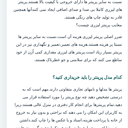
نسبت به سایر پرینتر ها دارای خروجی با کیفیت بالا هستند.پرینتر
های لیزری کاملا بی صدا و صدای اضافی ایجاد نمی کنندآنها همچنین
قادر به تولید چاپ های رنگی هستند.
معایب پرینتر لیزری چیست؟
ضرر اصلی پرینتر لیزری هزینه آن است،نسبت به سایر پرینتر ها
نسبتا پر هزینه هستند.هزینه های تعمیر،تعمیر و نگهداری نیز در این
پرینتر بسیار زیاد است.پرینتر های لیزری مقداری کمی اُزن از خود
ساطع می کنند که برای سلامتی و جو خطرناک هستند.
کدام مدل پرینتر را باید خریداری کنید؟
پرینتر ها مدلها و نامهای تجاری متفاوتی دارند.مهم است که به
درستی تشخیص دهید چه نوع پرینتر را مورد استفاده قرار می
دهید.تمام پرینترها برای انجام کار دفتری در منزل عالی هستند،زیرا
به کاربران این امکان را می دهند که براحتی و بدون نیاز به خروج
از خانه یا پرداخت هزینه،اسناد و یا عکس ها را چاپ کنند.داشتن
پرینتر مزایای بی شماری دارد،مانند هر تکنولوژی دیگر،پرینترها نیز