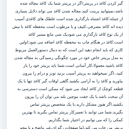
گیر کردن کاغذ در پرینتر:اگر در پرینتر شما یک کاغذ مچاله شده
باشد،نمیتوانید پرینت کنید.مچاله شدن کاغذ می تواند دلایل بسیاری
از جمله:کاغذ اشتباه بارگذاری شده است غلطک های کاغذی آسیب
دیده اند کاغذ مصرفی،کثیف و یا مرطوب است محفظه کاغذ با بیش
از یک نوع کاغذ بارگذاری می شودیک شی مانع مسیر کاغذ
است:کاغذ در هنگام چاپ به محفظه کاغذ اضافه می شود:اولین
کاری که باید انجام دهید این است که به دنبال دستورالعمل مربوط
به مدل پرینتر خاص خود در مورد چگونگی رسیدگی به مچاله شدن
کاغذ باشید.معمولا،کار آسانی است.شما باید پرینتر خود را باز
کنید،.اگر نمیخواهید به پرینتر آسیب بزنید تونر و درام را بیرون
بیاورید و کاغذ را به آرامی بکشید.گاهی اوقات گیر کاغذ تنها با یک
قطعه کوچک از کاغذ ایجاد می شود که ممکن است دسترسی به
آن سخت باشد.با یک جفت موچین بلند می توان آن را بیرون
بکشید.اگر هنوز مشکل دارید،با یک متخصص پرینتر تماس
بگیرید.شما می توانید با تعمیرکار پرینتر تماس بگیرید تا بهترین
کمکی را که می توانیم در اختیار شما بگذاریم.
پرینتر من چاپ می کند،اما صفحات رگه ای،غیر واضح و یا محو