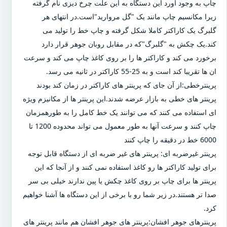
چاپ به وجود آورد این دستگاه به این علت چرخ دیزی نام گرفته
زیرا مکانسیم چاپ مانند یک "گل مروارید"است.در انتهای هر
گلبرگ یک کاراکتر کاملا شکل گرفته و چاپ خط را تولید می
کند.یک چکش به "گلبرگ"که در مقابل روبان جوهر قرار دارد
برخورد می کند و کاراکتر ها را بر روی کاغذ چاپ می کند و سرعت
ان ها تقریبا کند است و به 25-55 کاراکتر در ثانیه می رسد.
پرینترخطی:از آن جای که پرینتر های کاراکتر در زمان کند بودند
پرینتر های خطی به بازار عرضه شدند.این پرینتر ها از مکانیزم ویژه
ای استفاده می کنند که می توانند یک خط کامل را به طورهمزمان
چاپ کنند و سرعت آنها به طور معمول می تواند محدوده 1200 تا
6000 خط در دقیقه را چاپ کنند
پرینتر غیرضربه ای: پرینتر های غیر ضربه ای از دستگاه قابل توجه
برای تولید کاراکتر ها رو کاغذ استفاده نمی کنند و از آنجا که این
پرینتر ها برای چاپ بر روی کاغذ چکش یا پین ندارند خیلی بی سر
صدا تر هستند.در زیر شما رو با برخی از این دستگاه ها آشنا خواهیم
کرد.
پرینترهای جوهر افشان:پرینتر های جوهر افشان هم مانند پرینتر های