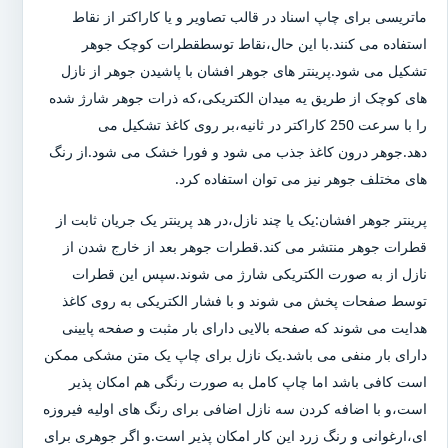
ماتریسی برای چاپ اسناد در قالب تصاویر و یا کاراکتر از نقاط
استفاده می کنند.با این حال،نقاط توسطقطرات کوچک جوهر
تشکیل می شود.پرینتر های جوهر افشان با پاشیدن جوهر از نازل
های کوچک از طریق یه میدان الکتریکی،که ذرات جوهر شارژ شده
را با سرعت 250 کاراکتر در ثانیه،بر روی کاغذ تشکیل می
دهد.جوهر درون کاغذ جذب می شود و فورا خشک می شود.از رنگ
های مختلف جوهر نیز می توان استفاده کرد.
پرینتر جوهر افشان:یک یا چند نازل،در هد پرینتر یک جریان ثابت از
قطرات جوهر منتشر می کند.قطرات جوهر بعد از خارج شدن از
نازل از به صورت الکتریکی شارژ می شوند.سپس این قطرات
توسط صفحات پخش می شوند و با فشار الکتریکی به روی کاغذ
هدایت می شوند که صفحه بالایی دارای بار مثبت و صفحه پایینی
دارای بار منفی می باشد.یک نازل برای چاپ یک متن مشکی ممکن
است کافی باشد اما چاپ کامل به صورت رنگی هم امکان پذیر
است،و با اضافه کردن سه نازل اضافی برای رنگ های اولیه فیروزه
ای،ارغوانی و رنگ زرد این کار امکان پذیر است.و اگر جوهری برای