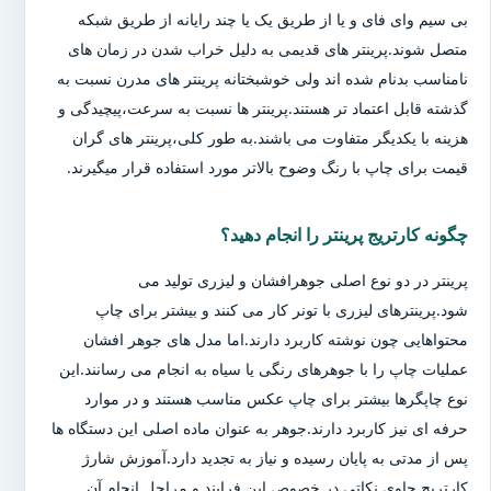
بی سیم وای فای و یا از طریق یک یا چند رایانه از طریق شبکه
متصل شوند.پرینتر های قدیمی به دلیل خراب شدن در زمان های
نامناسب بدنام شده اند ولی خوشبختانه پرینتر های مدرن نسبت به
گذشته قابل اعتماد تر هستند.پرینتر ها نسبت به سرعت،پیچیدگی و
هزینه با یکدیگر متفاوت می باشند.به طور کلی،پرینتر های گران
قیمت برای چاپ با رنگ وضوح بالاتر مورد استفاده قرار میگیرند.
چگونه کارتریج پرینتر را انجام دهید؟
پرینتر در دو نوع اصلی جوهرافشان و لیزری تولید می
شود.پرینترهای لیزری با تونر کار می کنند و بیشتر برای چاپ
محتواهایی چون نوشته کاربرد دارند.اما مدل های جوهر افشان
عملیات چاپ را با جوهرهای رنگی یا سیاه به انجام می رسانند.این
نوع چاپگرها بیشتر برای چاپ عکس مناسب هستند و در موارد
حرفه ای نیز کاربرد دارند.جوهر به عنوان ماده اصلی این دستگاه ها
پس از مدتی به پایان رسیده و نیاز به تجدید دارد.آموزش شارژ
کارتریج حاوی نکاتی در خصوص این فرایند و مراحل انجام آن