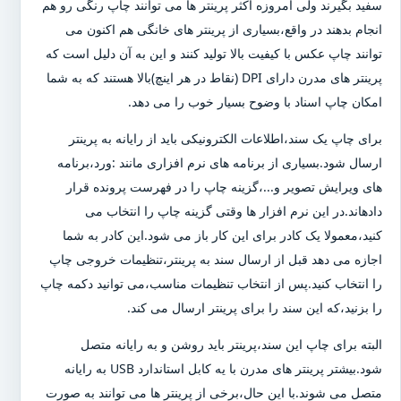
سفید بگیرند ولی امروزه اکثر پرینتر ها می توانند چاپ رنگی رو هم
انجام بدهند در واقع،بسیاری از پرینتر های خانگی هم اکنون می
توانند چاپ عکس با کیفیت بالا تولید کنند و این به آن دلیل است که
پرینتر های مدرن دارای DPI (نقاط در هر اینچ)بالا هستند که به شما
امکان چاپ اسناد با وضوح بسیار خوب را می دهد.
برای چاپ یک سند،اطلاعات الکترونیکی باید از رایانه به پرینتر
ارسال شود.بسیاری از برنامه های نرم افزاری مانند :ورد،برنامه
های ویرایش تصویر و...،گزینه چاپ را در فهرست پرونده قرار
دادهاند.در این نرم افزار ها وقتی گزینه چاپ را انتخاب می
کنید،معمولا یک کادر برای این کار باز می شود.این کادر به شما
اجازه می دهد قبل از ارسال سند به پرینتر،تنظیمات خروجی چاپ
را انتخاب کنید.پس از انتخاب تنظیمات مناسب،می توانید دکمه چاپ
را بزنید،که این سند را برای پرینتر ارسال می کند.
البته برای چاپ این سند،پرینتر باید روشن و به رایانه متصل
شود.بیشتر پرینتر های مدرن با یه کابل استاندارد USB به رایانه
متصل می شوند.با این حال،برخی از پرینتر ها می توانند به صورت