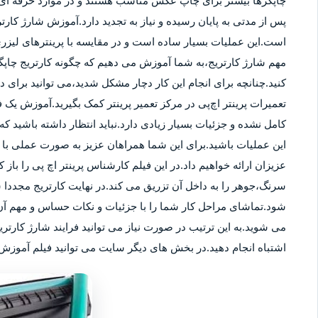
چاپگرها بیشتر برای چاپ عکس مناسب هستند و در موارد حرفه ای نی
پس از مدتی به پایان رسیده و نیاز به تجدید دارد.آموزش شارژ کار
است.این عملیات بسیار ساده است و در مقایسه با پرینترهای لیزر
مهم شارژ کارتریج،به شما آموزش می دهیم که چگونه کارتریج چاپگر
کنید.چنانچه برای انجام این کار دچار مشکل شدید،می توانید برای
تعمیرات پرینتر اچ‌پی در مرکز تعمیر پرینتر کمک بگیرید.آموزش یک ف
کامل نشده و جزئیات بسیار زیادی دارد.نباید انتظار داشته باشید که 
این عملیات باشید.برای این شما همراهان عزیز به صورت عملی با م
عزیزان ارائه خواهیم داد.در این فیلم کارشناس پرینتر اچ پی را باز 
سرنگ،جوهر را به داخل آن تزریق می کند.در نهایت کارتریج مجددا 
شود.تماشای مراحل کار شما را با جزئیات و نکات حساس و مهم آن 
می شوید.به این ترتیب در صورت نیاز می توانید فرایند شارژ کارتر
اشتباه انجام دهید.در بخش های دیگر سایت می توانید فیلم آموزش ش