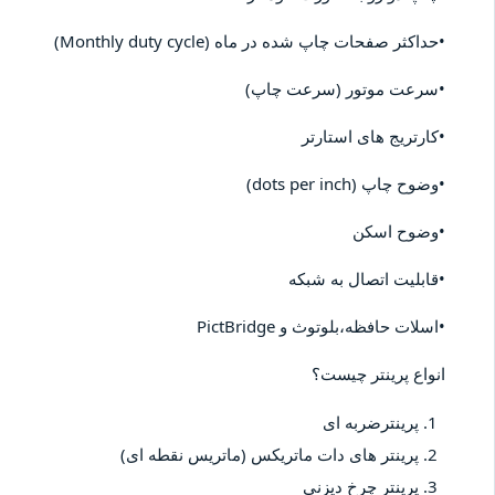
•حداکثر صفحات چاپ شده در ماه (Monthly duty cycle)
•سرعت موتور (سرعت چاپ)
•کارتریج های استارتر
•وضوح چاپ (dots per inch)
•وضوح اسکن
•قابلیت اتصال به شبکه
•اسلات حافظه،بلوتوث و PictBridge
انواع پرینتر چیست؟
پرینترضربه ای
پرینتر های دات ماتریکس (ماتریس نقطه ای)
پرینتر چرخ دیزنی