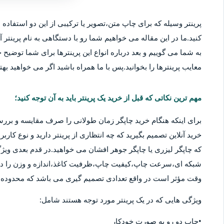
پرینتر وسیله که برای چاپ متن،تصویر یا ترکیبی از این دو استفاده م
کنید.ما در این مقاله می خواهیم شما رو با دستگاهی به نام پرینتر آ
به شما می گوییم و بعد درباره انواع این پرینترها برای شما توضیح خو
معایب پرینترها را بخوانید.پس با ما همراه باشید اگر می خواهید بهتر
مهم ترین نکاتی که قبل از خرید یک پرینتر باید به آن توجه کنید؛
برای اینکه هنگام خرید چاپگر زمان طولانی را صرف مقایسه و بررس
خرید آنلاین تصمیم بگیرید که چه انتظاری از پرینتر دارید و نوع کا
که چاپگر لیزری یا چاپگر جوهر افشان می خواهید.در قدم بعدی ویژگ
شبکه ای،سرعت چاپ،کیفیت چاپ،ظرفیت کاغذ،اندازه و وزن را در نظ
وقت مؤثر است در واقع تعدادی تصمیم گیری می باشد که محدوده قی
ویژگی هایی که در یک پرینتر مورد توجه هستند شامل:
•چاپ دو رو به صورت خودکار