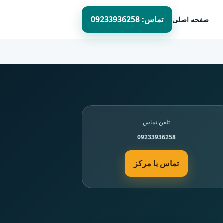
تماس: 09233936258
صفحه اصلی
تلفن تماس
09233936258
تماس با مرکز