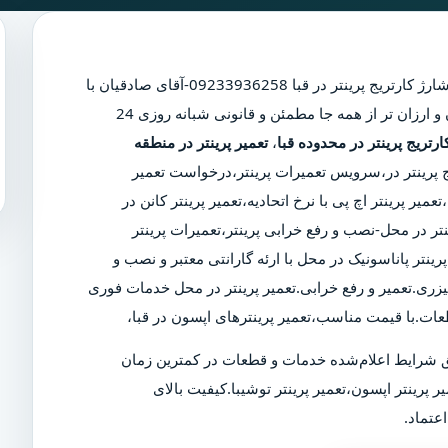
ارژ کارتریج پرینتر در قبا
09233936258-آقای صادقیان با
حضور نزدیکترین تعمیرکار مجرب پرینتر در سریع ترین زمان و مکان و ارزان تر از همه جا مطمئن و قانونی شبانه روزی 24
رتریج پرینتر در محدوده قبا
،
تعمیر پرینتر در منطقه
ریج پرینتر در،سرویس تعمیرات پرینتر،درخواست تعمیر
میر پرینتر اچ پی با نرخ اتحادیه،تعمیر پرینتر کانن در
تر در محل-نصب و رفع خرابی پرینتر،تعمیرات پرینتر
ینتر پاناسونیک در محل با ارئه گارانتی معتبر و نصب و
یزری.تعمیر و رفع خرابی.تعمیر پرینتر در محل خدمات فوری
عات.با قیمت مناسب،تعمیر پرینترهای اپسون در قبا،
 شرایط اعلام‌شده خدمات و قطعات در کمترین زمان
ر پرینتر اپسون،تعمیر پرینتر توشیبا.کیفیت بالای
عتماد.