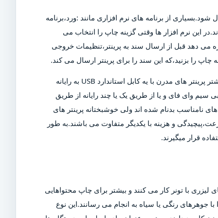
ل شود.بسیاری از برنامه های نرم افزاری مانند :ورد،برنامه
د.در این نرم افزار ها وقتی گزینه چاپ را انتخاب می
ازه می دهد قبل از ارسال سند به پرینتر،تنظیمات خروجی
چاپ را بزنید،که این سند را برای پرینتر ارسال می کند.
البته برای چاپ این سند،پرینتر باید روشن و به رایانه متصل شود.بیشتر پرینتر های مدرن با یه کابل استاندارد USB به رایانه
 سیم وای فای و یا از طریق یک یا چند رایانه از طریق
ی نامناسب بدنام شده اند ولی خوشبختانه پرینتر های
عت،پیچیدگی و هزینه با یکدیگر متفاوت می باشند.به طور
اده قرار میگیرند.
 لیزری با تونر کار می کنند و بیشتر برای چاپ محتواهایی
ا جوهرهای رنگی یا سیاه به انجام می رسانند.این نوع