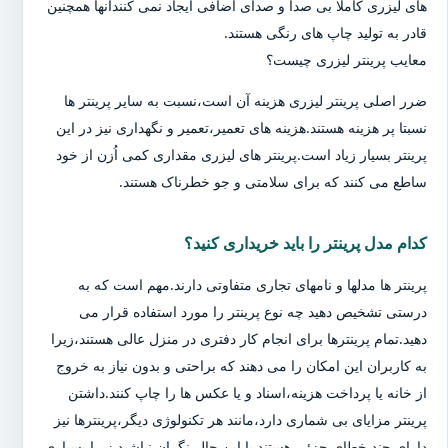
های لیزری کاملا بی صدا و صدای اضافی ایجاد نمی کنندآنها همچنین
قادر به تولید چاپ های رنگی هستند.
معایب پرینتر لیزری چیست؟
ضرر اصلی پرینتر لیزری هزینه آن است،نسبت به سایر پرینتر ها
نسبتا پر هزینه هستند.هزینه های تعمیر،تعمیر و نگهداری نیز در این
پرینتر بسیار زیاد است.پرینتر های لیزری مقداری کمی اُزن از خود
ساطع می کنند که برای سلامتی و جو خطرناک هستند.
کدام مدل پرینتر را باید خریداری کنید؟
پرینتر ها مدلها و نامهای تجاری متفاوتی دارند.مهم است که به
درستی تشخیص دهید چه نوع پرینتر را مورد استفاده قرار می
دهید.تمام پرینترها برای انجام کار دفتری در منزل عالی هستند،زیرا
به کاربران این امکان را می دهند که براحتی و بدون نیاز به خروج
از خانه یا پرداخت هزینه،اسناد و یا عکس ها را چاپ کنند.داشتن
پرینتر مزایای بی شماری دارد،مانند هر تکنولوژی دیگر،پرینترها نیز
دارای چند خطای جزئی هستند.با این حال،نگران نباشید زیرا بسیاری