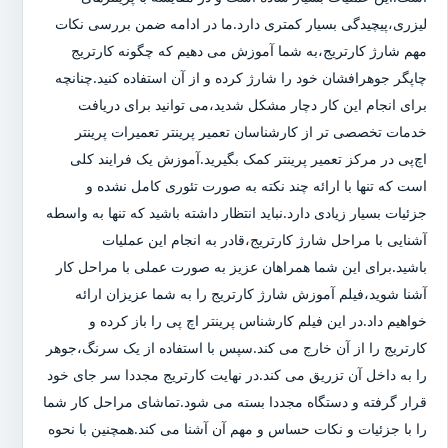
لیزری،پیچیدگی بسیار کمتری دارد.ما در ادامه ضمن بررسی نکات
مهم شارژ کارتریج،به شما آموزش می دهیم که چگونه کارتریج
چاپگر جوهرافشان خود را شارژ کرده و از آن استفاده کنید.چنانچه
برای انجام این کار دچار مشکل شدید،می توانید برای دریافت
خدمات تخصصی تر از کارشناسان تعمیر پرینتر تعمیرات پرینتر
اچ‌پی در مرکز تعمیر پرینتر کمک بگیرید.آموزش یک فرایند کلی
است که تنها با ارائه چند نکته به صورت تئوری کامل نشده و
جزئیات بسیار زیادی دارد.نباید انتظار داشته باشید که تنها به واسطه
آشنایی با مراحل شارژ کارتریج،قادر به انجام این عملیات
باشید.برای این شما همراهان عزیز به صورت عملی با مراحل کار
آشنا شوید،فیلم آموزش شارژ کارتریج را به شما عزیزان ارائه
خواهیم داد.در این فیلم کارشناس پرینتر اچ پی را باز کرده و
کارتریج را از آن خارج می کند.سپس با استفاده از یک سرنگ،جوهر
را به داخل آن تزریق می کند.در نهایت کارتریج مجددا سر جای خود
قرار گرفته و دستگاه مجددا بسته می شود.تماشای مراحل کار شما
را با جزئیات و نکات حساس و مهم آن آشنا می کند.همچنین با نحوه