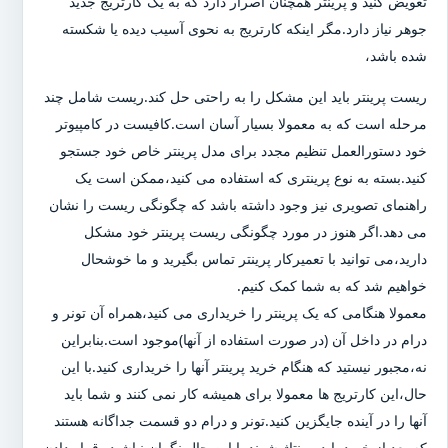
تعویض کنید و پرینتر همچنان اصرار دارد که به یک کارتریج جدید
جوهر نیاز دارد.مگر اینکه کارتریج به نحوی آسیب دیده یا شکسته
شده باشد،
ریست پرینتر باید این مشکل را به راحتی حل کند.ریست شامل چند
مرحله است که به معمولا بسیار آسان است.کافیست در کامپیوتر
خود دستورالعمل تنظیم مجدد برای مدل پرینتر خاص خود جستجو
کنید.بسته به نوع پرینتری که استفاده می کنید،ممکن است یک
راهنمای تصویری نیز وجود داشته باشد که چگونگی ریست را نشان
می دهد.اگر هنوز در مورد چگونگی ریست پرینتر خود مشکل
دارید،می توانید با تعمیرکار پرینتر تماس بگیرید و ما خوشحال
خواهیم شد که به شما کمک کنیم.
معمولا هنگامی که یک پرینتر را خریداری می کنید،همراه آن تونر و
درام در داخل آن (در صورت استفاده از آنها)موجود است.بنابراین
نه،مجبور نیستید که هنگام خرید پرینتر آنها را خریداری کنید.با این
حال،این کارتریج ها معمولا برای همیشه کار نمی کنند و شما باید
آنها را در آینده جایگزین کنید.تونر و درام دو قسمت جداگانه هستند
که بعد از خرید باید مونتاژ شوند.با این حال نگران نباشید،،قرار دادن