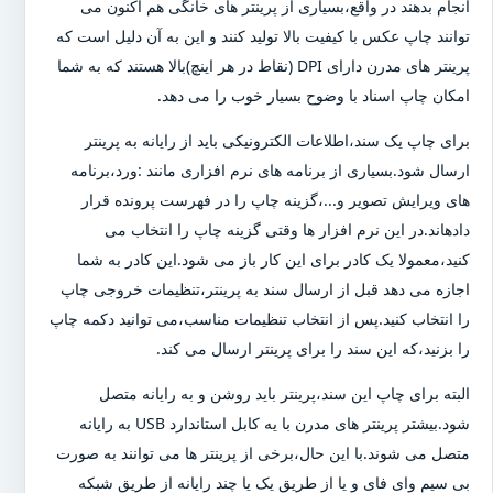
انجام بدهند در واقع،بسیاری از پرینتر های خانگی هم اکنون می
توانند چاپ عکس با کیفیت بالا تولید کنند و این به آن دلیل است که
پرینتر های مدرن دارای DPI (نقاط در هر اینچ)بالا هستند که به شما
امکان چاپ اسناد با وضوح بسیار خوب را می دهد.
برای چاپ یک سند،اطلاعات الکترونیکی باید از رایانه به پرینتر
ارسال شود.بسیاری از برنامه های نرم افزاری مانند :ورد،برنامه
های ویرایش تصویر و...،گزینه چاپ را در فهرست پرونده قرار
دادهاند.در این نرم افزار ها وقتی گزینه چاپ را انتخاب می
کنید،معمولا یک کادر برای این کار باز می شود.این کادر به شما
اجازه می دهد قبل از ارسال سند به پرینتر،تنظیمات خروجی چاپ
را انتخاب کنید.پس از انتخاب تنظیمات مناسب،می توانید دکمه چاپ
را بزنید،که این سند را برای پرینتر ارسال می کند.
البته برای چاپ این سند،پرینتر باید روشن و به رایانه متصل
شود.بیشتر پرینتر های مدرن با یه کابل استاندارد USB به رایانه
متصل می شوند.با این حال،برخی از پرینتر ها می توانند به صورت
بی سیم وای فای و یا از طریق یک یا چند رایانه از طریق شبکه