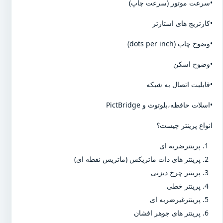
•سرعت موتور (سرعت چاپ)
•کارتریج های استارتر
•وضوح چاپ (dots per inch)
•وضوح اسکن
•قابلیت اتصال به شبکه
•اسلات حافظه،بلوتوث و PictBridge
انواع پرینتر چیست؟
پرینترضربه ای
پرینتر های دات ماتریکس (ماتریس نقطه ای)
پرینتر چرخ دیزنی
پرینتر خطی
پرینترغیرضربه ای
پرینتر های جوهر افشان