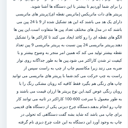
را برای شما آوردیم تا بیشتر با این دستگاه ها آشنا شوید.
پرینتر های دات ماتریکس (ماتریس نقطه ای):پرینتر های ماتریسی
دارای یک هد می باشند که این هد تشکیل شده از 9 تا 24 پین می
باشند که در مدل های مختلف تعداد پین ها متفاوت است.این پین ها
الگو های نقطه ای را رو کاغذ ایجاد می کنند تا کاراکتر ها را تشکیل
دهند.پرینتر ماتریسی 24 پین نسبت به پرینتر ماتریسی 9 پین تعداد
نقطه بیشتر تولید می کند که همین امر منجر به وضوح بیشتر و با
کیفیت تر شدن کاراکتر می شود.پین ها به طور جداگانه روی نوار
ضربه می زنند زیرا مکانسیم چاپ از چپ به راست سپس از
راست به چپ حرکت می کند.شما با پرینتر های ماتریسی می توانید
چاپ های رنگی هم بگیرد فقط کافیه که روبان مشکی رنگ را با
روبان رنگی عوض کنید.این نوع پرینتر ها ارزان قیمت می باشند و
به طور معمول با سرعت 600-100 کاراکتر در ثانیه می توانند کار
چاپ رو انجام بدهند.دستگاه چرخ دیزنی یکی از دستگاه های قدیمی
برای چاپ می باشد که شاید بشه گفت دستگاهی که تحولی در
چاپ به وجود آورد این دستگاه به این علت چرخ دیزی نام گرفته