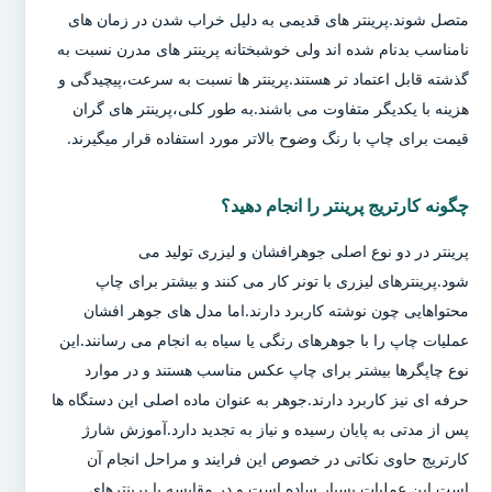
متصل شوند.پرینتر های قدیمی به دلیل خراب شدن در زمان های
نامناسب بدنام شده اند ولی خوشبختانه پرینتر های مدرن نسبت به
گذشته قابل اعتماد تر هستند.پرینتر ها نسبت به سرعت،پیچیدگی و
هزینه با یکدیگر متفاوت می باشند.به طور کلی،پرینتر های گران
قیمت برای چاپ با رنگ وضوح بالاتر مورد استفاده قرار میگیرند.
چگونه کارتریج پرینتر را انجام دهید؟
پرینتر در دو نوع اصلی جوهرافشان و لیزری تولید می
شود.پرینترهای لیزری با تونر کار می کنند و بیشتر برای چاپ
محتواهایی چون نوشته کاربرد دارند.اما مدل های جوهر افشان
عملیات چاپ را با جوهرهای رنگی یا سیاه به انجام می رسانند.این
نوع چاپگرها بیشتر برای چاپ عکس مناسب هستند و در موارد
حرفه ای نیز کاربرد دارند.جوهر به عنوان ماده اصلی این دستگاه ها
پس از مدتی به پایان رسیده و نیاز به تجدید دارد.آموزش شارژ
کارتریج حاوی نکاتی در خصوص این فرایند و مراحل انجام آن
است.این عملیات بسیار ساده است و در مقایسه با پرینترهای