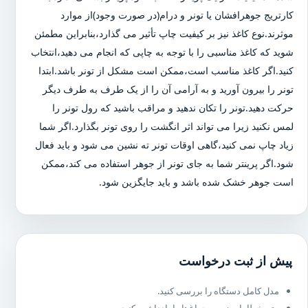
کارتریج جوهرافشان یا تونر و درام(در صورت وجود)از موارد
موثرند.نوع کاغذ نیز بر کیفیت چاپ تأثیر می گذارد،بنابراین مطمئن
شوید که کاغذ مناسبی را با توجه به چاپی که انجام می دهید،انتخاب
کنید.اگر کاغذ مناسب است،ممکن است مشکل از تونر باشد.ابتدا
تونر را بیرون آورید و به آرامی آن را از یک طرف به طرف دیگر
حرکت دهید.تونر را تکان ندهید و مراقب باشید که رول تونر را
لمس نکنید زیرا می تواند اثر انگشت را روی تونر بگذارد.اگر شما
زیاد چاپ نمی کنید،گاهی اوقات تونر ته نشین می شود و باید فعال
شود.اگر پرینتر شما به جای تونر از جوهر استفاده می کند،ممکن
است جوهر خشک شده باشد و باید جایگزین شود.
پیش از ثبت درخواست
مدل کامل دستگاه را بررسی کنید.