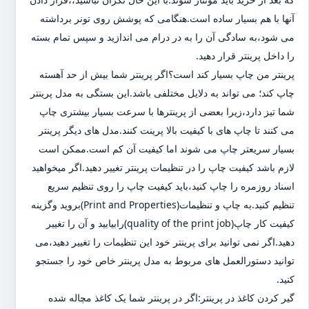
آنها با هم بسیار ساده است.هنگامی که پوشش روی تونر برداشته
می شود،به سادگی آن را به در درام می اندازید و سپس تمام بسته
را داخل پرینتر قرار دهید.
پرینتر من چاپ بسیار کند است؟اگر پرینتر شما بیش از حد آهسته
چاپ کند؛ می تواند به دلایل مختلفی باشد.این بستگی به مدل پرینتر
شما تیز دارد،زیرا بعضی از پرینترها با سرعت بسیار بیشتری چاپ
می کنند تا چاپ های با کیفیت بالا پرینت کنند.مدل های دیگر پرینتر
بسیار سریعتر چاپ می شوند اما کیفیت آن کم است.ممکن است
لازم باشد کیفیت چاپ را در تنظیمات پرینتر تغییر دهید.اگر میخواهید
اسناد روزمره را چاپ کنید،باید کیفیت چاپ را روی تنظیم سریع
تنظیم کنید.به چاپ و تنظیمات(Print and Properties)بروید وگزینه
کیفیت کار چاپ(quality of the print job)رابیابید و آن را تغییر
دهید.اگر نمی توانید برای پرینتر خود این تنظیمات را تغییر دهید،می
توانید دستورالعمل های مربوط به مدل پرینتر خاص خود را جستجو
کنید.
گیر کردن کاغذ در پرینتر:اگر در پرینتر شما یک کاغذ مچاله شده