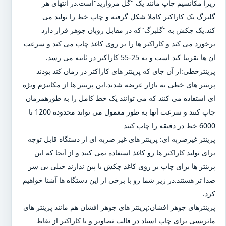
زیرا مکانسیم چاپ مانند یک "گل مروارید"است.در انتهای هر
گلبرگ یک کاراکتر کاملا شکل گرفته و چاپ خط را تولید می
کند.یک چکش به "گلبرگ"که در مقابل روبان جوهر قرار دارد
برخورد می کند و کاراکتر ها را بر روی کاغذ چاپ می کند و سرعت
ان ها تقریبا کند است و به 25-55 کاراکتر در ثانیه می رسد.
پرینترخطی:از آن جای که پرینتر های کاراکتر در زمان کند بودند
پرینتر های خطی به بازار عرضه شدند.این پرینتر ها از مکانیزم ویژه
ای استفاده می کنند که می توانند یک خط کامل را به طورهمزمان
چاپ کنند و سرعت آنها به طور معمول می تواند محدوده 1200 تا
6000 خط در دقیقه را چاپ کنند
پرینتر غیرضربه ای: پرینتر های غیر ضربه ای از دستگاه قابل توجه
برای تولید کاراکتر ها رو کاغذ استفاده نمی کنند و از آنجا که این
پرینتر ها برای چاپ بر روی کاغذ چکش یا پین ندارند خیلی بی سر
صدا تر هستند.در زیر شما رو با برخی از این دستگاه ها آشنا خواهیم
کرد.
پرینترهای جوهر افشان:پرینتر های جوهر افشان هم مانند پرینتر های
ماتریسی برای چاپ اسناد در قالب تصاویر و یا کاراکتر از نقاط