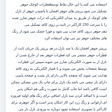
استفاده می کنند.با این حال،نقاط توسطقطرات کوچک جوهر
تشکیل می شود.پرینتر های جوهر افشان با پاشیدن جوهر از نازل
های کوچک از طریق یه میدان الکتریکی،که ذرات جوهر شارژ شده
را با سرعت 250 کاراکتر در ثانیه،بر روی کاغذ تشکیل می
دهد.جوهر درون کاغذ جذب می شود و فورا خشک می شود.از رنگ
های مختلف جوهر نیز می توان استفاده کرد.
پرینتر جوهر افشان:یک یا چند نازل،در هد پرینتر یک جریان ثابت از
قطرات جوهر منتشر می کند.قطرات جوهر بعد از خارج شدن از
نازل از به صورت الکتریکی شارژ می شوند.سپس این قطرات
توسط صفحات پخش می شوند و با فشار الکتریکی به روی کاغذ
هدایت می شوند که صفحه بالایی دارای بار مثبت و صفحه پایینی
دارای بار منفی می باشد.یک نازل برای چاپ یک متن مشکی ممکن
است کافی باشد اما چاپ کامل به صورت رنگی هم امکان پذیر
است،و با اضافه کردن سه نازل اضافی برای رنگ های اولیه فیروزه
ای،ارغوانی و رنگ زرد این کار امکان پذیر است.و اگر جوهری برای
کاراکتر یا تصویری استفاده نشود دوباره به ورودی نازل باز می