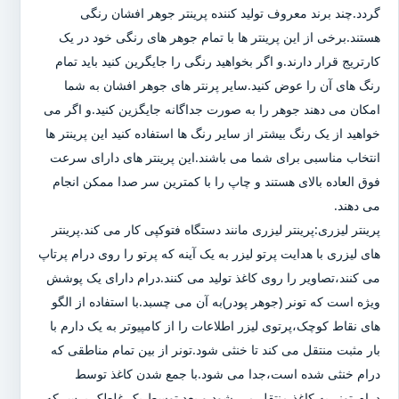
گردد.چند برند معروف تولید کننده پرینتر جوهر افشان رنگی
هستند.برخی از این پرینتر ها با تمام جوهر های رنگی خود در یک
کارتریج قرار دارند.و اگر بخواهید رنگی را جایگرین کنید باید تمام
رنگ های آن را عوض کنید.سایر پرنتر های جوهر افشان به شما
امکان می دهند جوهر را به صورت جداگانه جایگزین کنید.و اگر می
خواهید از یک رنگ بیشتر از سایر رنگ ها استفاده کنید این پرینتر ها
انتخاب مناسبی برای شما می باشند.این پرینتر های دارای سرعت
فوق العاده بالای هستند و چاپ را با کمترین سر صدا ممکن انجام
می دهند.
پرینتر لیزری:پرینتر لیزری مانند دستگاه فتوکپی کار می کند.پرینتر
های لیزری با هدایت پرتو لیزر به یک آینه که پرتو را روی درام پرتاپ
می کنند،تصاویر را روی کاغذ تولید می کنند.درام دارای یک پوشش
ویژه است که تونر (جوهر پودر)به آن می چسبد.با استفاده از الگو
های نقاط کوچک،پرتوی لیزر اطلاعات را از کامپیوتر به یک دارم با
بار مثبت منتقل می کند تا خنثی شود.تونر از بین تمام مناطقی که
درام خنثی شده است،جدا می شود.با جمع شدن کاغذ توسط
درام،تونر به کاغذ منتقل می شود و بعد توسط یک غلطک پرس که