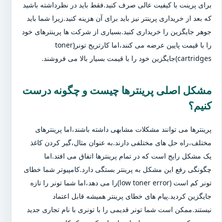
برای پرینت با کیفیت عالی صرف کنید.فقط باید در نظرداشته باشید
که بعد از خریداری پرینتر نیز باید برای آن هزینه کنید.زیرا شما باید
جوهر جایگزین را خریداری کنید.بسیاری از شرکت ها پرینترهای خود
را با قیمت پایین عرضه می کنند،اما کارتریج تونر(toner
cartridges)جایگزین خود را با قیمت بسیار بالا می فروشند.
مشکل اصلی پرینترها چیست و چگونه درست
کنیم؟
پرینترها می توانند مشکلات مشابهی داشته باشند،اما پرینترهای
مختلف،راه حل های مختلفی دارند.به عنوان مثال،گیر کردن کاغذ
یک مشکل رایج است که در تمام پرینترها اتفاق می افتد.اما
چگونگی رفع این مشکل به پرینتر بستگی دارد.کامپیوتر شما خطای
تونر کم است (low toner error)را می دهد،اما شما تونر را تازه
جایگزین کردید.پیام های خطای پرینتر همیشه قابل اعتماد
نیستند.ممکن است شما تونر قدیمی را با تونری با نام تجاری جدید