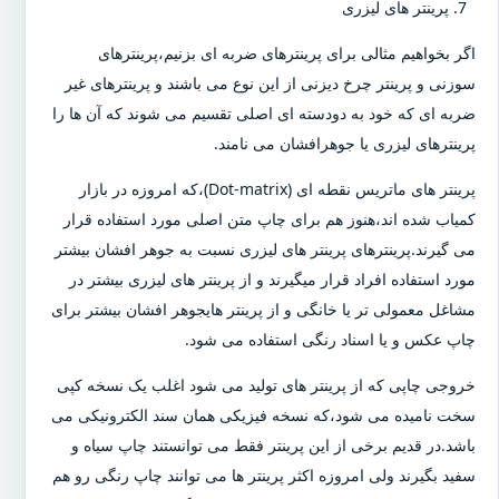
پرینتر های لیزری
اگر بخواهیم مثالی برای پرینترهای ضربه ای بزنیم،پرینترهای
سوزنی و پرینتر چرخ دیزنی از این نوع می باشند و پرینترهای غیر
ضربه ای که خود به دودسته ای اصلی تقسیم می شوند که آن ها را
پرینترهای لیزری یا جوهرافشان می نامند.
پرینتر های ماتریس نقطه ای (Dot-matrix)،که امروزه در بازار
کمیاب شده اند،هنوز هم برای چاپ متن اصلی مورد استفاده قرار
می گیرند.پرینترهای پرینتر های لیزری نسبت به جوهر افشان بیشتر
مورد استفاده افراد قرار میگیرند و از پرینتر های لیزری بیشتر در
مشاغل معمولی تر یا خانگی و از پرینتر هایجوهر افشان بیشتر برای
چاپ عکس و یا اسناد رنگی استفاده می شود.
خروجی چاپی که از پرینتر های تولید می شود اغلب یک نسخه کپی
سخت نامیده می شود،که نسخه فیزیکی همان سند الکترونیکی می
باشد.در قدیم برخی از این پرینتر فقط می توانستند چاپ سیاه و
سفید بگیرند ولی امروزه اکثر پرینتر ها می توانند چاپ رنگی رو هم