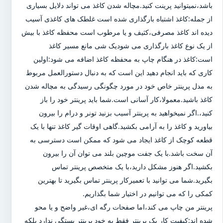
باشد،نمیتوانید پرینت کنید.مچاله شدن کاغذ می تواند دلایل بسیاری
از جمله:کاغذ اشتباه بارگذاری شده است غلطک های کاغذی آسیب
دیده اند کاغذ مصرفی،کثیف و یا مرطوب است محفظه کاغذ با بیش
از یک نوع کاغذ بارگذاری می شودیک شی مانع مسیر کاغذ
است:کاغذ در هنگام چاپ به محفظه کاغذ اضافه می شود:اولین
کاری که باید انجام دهید این است که به دنبال دستورالعمل مربوط
به مدل پرینتر خاص خود در مورد چگونگی رسیدگی به مچاله شدن
کاغذ باشید.معمولا،کار آسانی است.شما باید پرینتر خود را باز
کنید،.اگر نمیخواهید به پرینتر آسیب بزنید تونر و درام را بیرون
بیاورید و کاغذ را به آرامی بکشید.گاهی اوقات گیر کاغذ تنها با یک
قطعه کوچک از کاغذ ایجاد می شود که ممکن است دسترسی به
آن سخت باشد.با یک جفت موچین بلند می توان آن را بیرون
بکشید.اگر هنوز مشکل دارید،با یک متخصص پرینتر تماس
بگیرید.شما می توانید با تعمیرکار پرینتر تماس بگیرید تا بهترین
کمکی را که می توانیم در اختیار شما بگذاریم.
پرینتر من چاپ می کند،اما صفحات رگه ای،غیر واضح و یا محو
شده اند:کیفیت کار یک پرینتر فقط به خود پرینتر بستگی ندارد بلکه