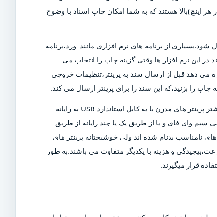
ن دلیل است که پرینتر های مدرن دارای DPI (نقاط در هر اینچ)بالا هستند که به شما امکان چاپ اسناد با وضوح
ل شود.بسیاری از برنامه های نرم افزاری مانند :ورد،برنامه
د.در این نرم افزار ها وقتی گزینه چاپ را انتخاب می
ازه می دهد قبل از ارسال سند به پرینتر،تنظیمات خروجی
چاپ را بزنید،که این سند را برای پرینتر ارسال می کند.
البته برای چاپ این سند،پرینتر باید روشن و به رایانه متصل شود.بیشتر پرینتر های مدرن با یه کابل استاندارد USB به رایانه
 سیم وای فای و یا از طریق یک یا چند رایانه از طریق
ی نامناسب بدنام شده اند ولی خوشبختانه پرینتر های
عت،پیچیدگی و هزینه با یکدیگر متفاوت می باشند.به طور
اده قرار میگیرند.