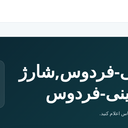
نی-فردوس,شارژ
سینی-فردوس
س اعلام کنید.