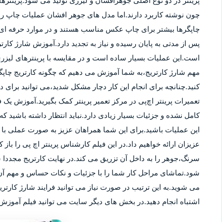
پرینتر در دو نوع اصلی جوهرافشان و لیزری تولید می شود.پرینترهای
چون نوشته کاربرد دارند.اما مدل های جوهر افشان عملیات چاپ را ب
چاپگرها بیشتر برای چاپ عکس مناسب هستند و در موارد حرفه ای نی
پس از مدتی به پایان رسیده و نیاز به تجدید دارد.آموزش شارژ کار
است.این عملیات بسیار ساده است و در مقایسه با پرینترهای لیزر
مهم شارژ کارتریج،به شما آموزش می دهیم که چگونه کارتریج چاپگر
کنید.چنانچه برای انجام این کار دچار مشکل شدید،می توانید برای
تعمیرات پرینتر اچ‌پی در مرکز تعمیر پرینتر کمک بگیرید.آموزش یک ف
کامل نشده و جزئیات بسیار زیادی دارد.نباید انتظار داشته باشید که 
این عملیات باشید.برای این شما همراهان عزیز به صورت عملی با م
عزیزان ارائه خواهیم داد.در این فیلم کارشناس پرینتر اچ پی را باز 
سرنگ،جوهر را به داخل آن تزریق می کند.در نهایت کارتریج مجددا 
شود.تماشای مراحل کار شما را با جزئیات و نکات حساس و مهم آن 
می شوید.به این ترتیب در صورت نیاز می توانید فرایند شارژ کارتر
اشتباه انجام دهید.در بخش های دیگر سایت می توانید فیلم آموزش ش