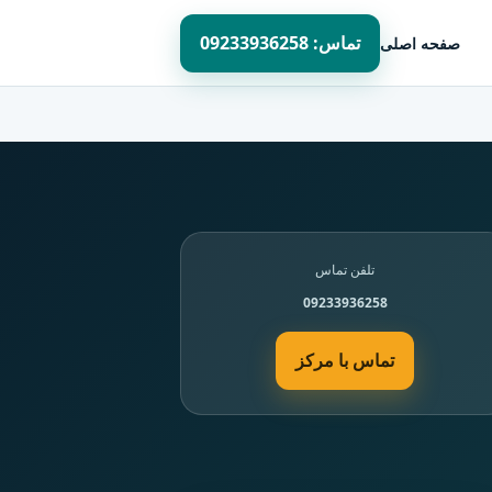
تماس: 09233936258
صفحه اصلی
تلفن تماس
09233936258
تماس با مرکز