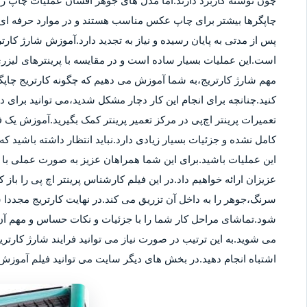
چون نوشته کاربرد دارند.اما مدل های جوهر افشان عملیات چاپ را ب
چاپگرها بیشتر برای چاپ عکس مناسب هستند و در موارد حرفه ای نی
پس از مدتی به پایان رسیده و نیاز به تجدید دارد.آموزش شارژ کار
است.این عملیات بسیار ساده است و در مقایسه با پرینترهای لیزر
مهم شارژ کارتریج،به شما آموزش می دهیم که چگونه کارتریج چاپگر
کنید.چنانچه برای انجام این کار دچار مشکل شدید،می توانید برای
تعمیرات پرینتر اچ‌پی در مرکز تعمیر پرینتر کمک بگیرید.آموزش یک ف
کامل نشده و جزئیات بسیار زیادی دارد.نباید انتظار داشته باشید که 
این عملیات باشید.برای این شما همراهان عزیز به صورت عملی با م
عزیزان ارائه خواهیم داد.در این فیلم کارشناس پرینتر اچ پی را باز 
سرنگ،جوهر را به داخل آن تزریق می کند.در نهایت کارتریج مجددا 
شود.تماشای مراحل کار شما را با جزئیات و نکات حساس و مهم آن 
می شوید.به این ترتیب در صورت نیاز می توانید فرایند شارژ کارتر
اشتباه انجام دهید.در بخش های دیگر سایت می توانید فیلم آموزش ش