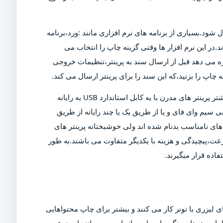
ل شود.بسیاری از برنامه های نرم افزاری مانند :ورد،برنامه
د.در این نرم افزار ها وقتی گزینه چاپ را انتخاب می
ازه می دهد قبل از ارسال سند به پرینتر،تنظیمات خروجی
چاپ را بزنید،که این سند را برای پرینتر ارسال می کند.
البته برای چاپ این سند،پرینتر باید روشن و به رایانه متصل شود.بیشتر پرینتر های مدرن با یه کابل استاندارد USB به رایانه
 سیم وای فای و یا از طریق یک یا چند رایانه از طریق
ی نامناسب بدنام شده اند ولی خوشبختانه پرینتر های
عت،پیچیدگی و هزینه با یکدیگر متفاوت می باشند.به طور
اده قرار میگیرند.
 لیزری با تونر کار می کنند و بیشتر برای چاپ محتواهایی