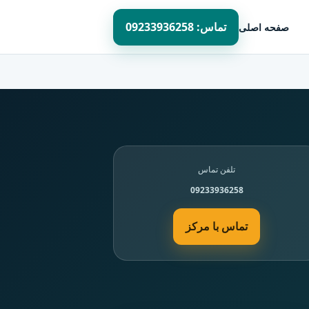
تماس: 09233936258
صفحه اصلی
تلفن تماس
09233936258
تماس با مرکز