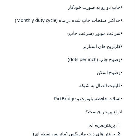
•چاپ دو رو به صورت خودکار
•حداکثر صفحات چاپ شده در ماه (Monthly duty cycle)
•سرعت موتور (سرعت چاپ)
•کارتریج های استارتر
•وضوح چاپ (dots per inch)
•وضوح اسکن
•قابلیت اتصال به شبکه
•اسلات حافظه،بلوتوث و PictBridge
انواع پرینتر چیست؟
پرینترضربه ای
پرینتر های دات ماتریکس (ماتریس نقطه ای)