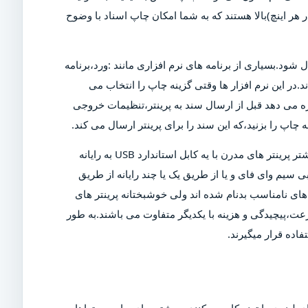
ن دلیل است که پرینتر های مدرن دارای DPI (نقاط در هر اینچ)بالا هستند که به شما امکان چاپ اسناد با وضوح
ل شود.بسیاری از برنامه های نرم افزاری مانند :ورد،برنامه
د.در این نرم افزار ها وقتی گزینه چاپ را انتخاب می
ازه می دهد قبل از ارسال سند به پرینتر،تنظیمات خروجی
چاپ را بزنید،که این سند را برای پرینتر ارسال می کند.
البته برای چاپ این سند،پرینتر باید روشن و به رایانه متصل شود.بیشتر پرینتر های مدرن با یه کابل استاندارد USB به رایانه
 سیم وای فای و یا از طریق یک یا چند رایانه از طریق
ی نامناسب بدنام شده اند ولی خوشبختانه پرینتر های
عت،پیچیدگی و هزینه با یکدیگر متفاوت می باشند.به طور
اده قرار میگیرند.