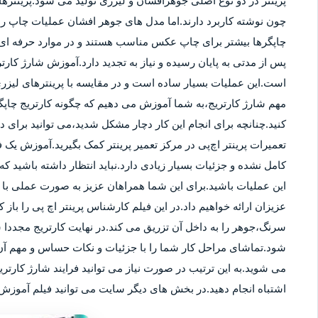
پرینتر در دو نوع اصلی جوهرافشان و لیزری تولید می شود.پرینترهای
چون نوشته کاربرد دارند.اما مدل های جوهر افشان عملیات چاپ را ب
چاپگرها بیشتر برای چاپ عکس مناسب هستند و در موارد حرفه ای نی
پس از مدتی به پایان رسیده و نیاز به تجدید دارد.آموزش شارژ کار
است.این عملیات بسیار ساده است و در مقایسه با پرینترهای لیزر
مهم شارژ کارتریج،به شما آموزش می دهیم که چگونه کارتریج چاپگر
کنید.چنانچه برای انجام این کار دچار مشکل شدید،می توانید برای
تعمیرات پرینتر اچ‌پی در مرکز تعمیر پرینتر کمک بگیرید.آموزش یک ف
کامل نشده و جزئیات بسیار زیادی دارد.نباید انتظار داشته باشید که 
این عملیات باشید.برای این شما همراهان عزیز به صورت عملی با م
عزیزان ارائه خواهیم داد.در این فیلم کارشناس پرینتر اچ پی را باز 
سرنگ،جوهر را به داخل آن تزریق می کند.در نهایت کارتریج مجددا 
شود.تماشای مراحل کار شما را با جزئیات و نکات حساس و مهم آن 
می شوید.به این ترتیب در صورت نیاز می توانید فرایند شارژ کارتر
اشتباه انجام دهید.در بخش های دیگر سایت می توانید فیلم آموزش ش