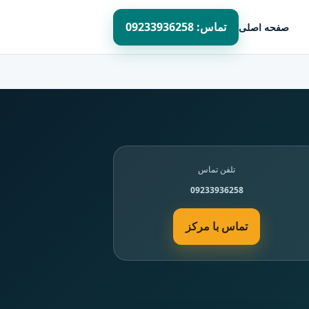
تماس: 09233936258
صفحه اصلی
تلفن تماس
09233936258
تماس با مرکز