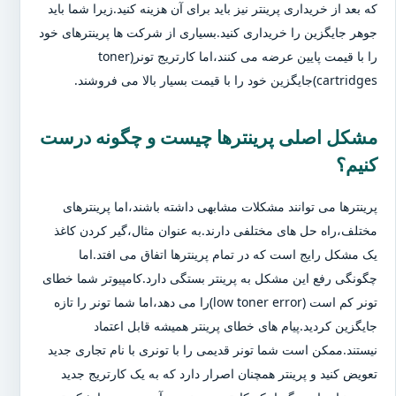
که بعد از خریداری پرینتر نیز باید برای آن هزینه کنید.زیرا شما باید
جوهر جایگزین را خریداری کنید.بسیاری از شرکت ها پرینترهای خود
را با قیمت پایین عرضه می کنند،اما کارتریج تونر(toner
cartridges)جایگزین خود را با قیمت بسیار بالا می فروشند.
مشکل اصلی پرینترها چیست و چگونه درست
کنیم؟
پرینترها می توانند مشکلات مشابهی داشته باشند،اما پرینترهای
مختلف،راه حل های مختلفی دارند.به عنوان مثال،گیر کردن کاغذ
یک مشکل رایج است که در تمام پرینترها اتفاق می افتد.اما
چگونگی رفع این مشکل به پرینتر بستگی دارد.کامپیوتر شما خطای
تونر کم است (low toner error)را می دهد،اما شما تونر را تازه
جایگزین کردید.پیام های خطای پرینتر همیشه قابل اعتماد
نیستند.ممکن است شما تونر قدیمی را با تونری با نام تجاری جدید
تعویض کنید و پرینتر همچنان اصرار دارد که به یک کارتریج جدید