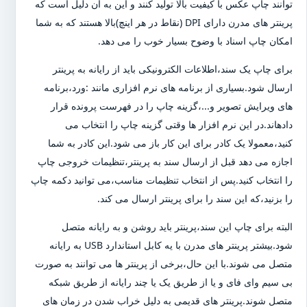
توانند چاپ عکس با کیفیت بالا تولید کنند و این به آن دلیل است که
پرینتر های مدرن دارای DPI (نقاط در هر اینچ)بالا هستند که به شما
امکان چاپ اسناد با وضوح بسیار خوب را می دهد.
برای چاپ یک سند،اطلاعات الکترونیکی باید از رایانه به پرینتر
ارسال شود.بسیاری از برنامه های نرم افزاری مانند :ورد،برنامه
های ویرایش تصویر و...،گزینه چاپ را در فهرست پرونده قرار
دادهاند.در این نرم افزار ها وقتی گزینه چاپ را انتخاب می
کنید،معمولا یک کادر برای این کار باز می شود.این کادر به شما
اجازه می دهد قبل از ارسال سند به پرینتر،تنظیمات خروجی چاپ
را انتخاب کنید.پس از انتخاب تنظیمات مناسب،می توانید دکمه چاپ
را بزنید،که این سند را برای پرینتر ارسال می کند.
البته برای چاپ این سند،پرینتر باید روشن و به رایانه متصل
شود.بیشتر پرینتر های مدرن با یه کابل استاندارد USB به رایانه
متصل می شوند.با این حال،برخی از پرینتر ها می توانند به صورت
بی سیم وای فای و یا از طریق یک یا چند رایانه از طریق شبکه
متصل شوند.پرینتر های قدیمی به دلیل خراب شدن در زمان های