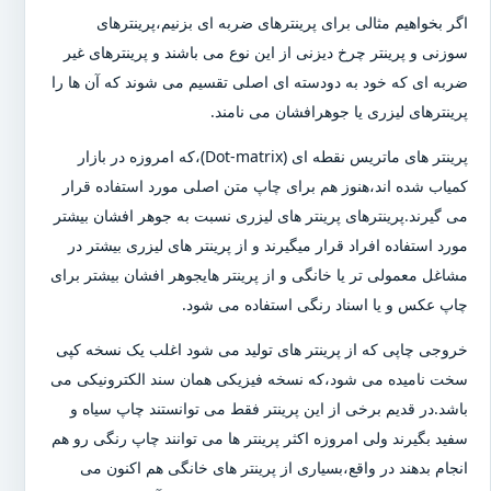
اگر بخواهیم مثالی برای پرینترهای ضربه ای بزنیم،پرینترهای
سوزنی و پرینتر چرخ دیزنی از این نوع می باشند و پرینترهای غیر
ضربه ای که خود به دودسته ای اصلی تقسیم می شوند که آن ها را
پرینترهای لیزری یا جوهرافشان می نامند.
پرینتر های ماتریس نقطه ای (Dot-matrix)،که امروزه در بازار
کمیاب شده اند،هنوز هم برای چاپ متن اصلی مورد استفاده قرار
می گیرند.پرینترهای پرینتر های لیزری نسبت به جوهر افشان بیشتر
مورد استفاده افراد قرار میگیرند و از پرینتر های لیزری بیشتر در
مشاغل معمولی تر یا خانگی و از پرینتر هایجوهر افشان بیشتر برای
چاپ عکس و یا اسناد رنگی استفاده می شود.
خروجی چاپی که از پرینتر های تولید می شود اغلب یک نسخه کپی
سخت نامیده می شود،که نسخه فیزیکی همان سند الکترونیکی می
باشد.در قدیم برخی از این پرینتر فقط می توانستند چاپ سیاه و
سفید بگیرند ولی امروزه اکثر پرینتر ها می توانند چاپ رنگی رو هم
انجام بدهند در واقع،بسیاری از پرینتر های خانگی هم اکنون می