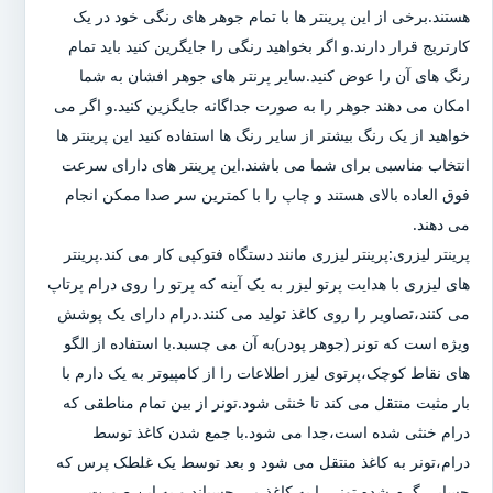
هستند.برخی از این پرینتر ها با تمام جوهر های رنگی خود در یک
کارتریج قرار دارند.و اگر بخواهید رنگی را جایگرین کنید باید تمام
رنگ های آن را عوض کنید.سایر پرنتر های جوهر افشان به شما
امکان می دهند جوهر را به صورت جداگانه جایگزین کنید.و اگر می
خواهید از یک رنگ بیشتر از سایر رنگ ها استفاده کنید این پرینتر ها
انتخاب مناسبی برای شما می باشند.این پرینتر های دارای سرعت
فوق العاده بالای هستند و چاپ را با کمترین سر صدا ممکن انجام
می دهند.
پرینتر لیزری:پرینتر لیزری مانند دستگاه فتوکپی کار می کند.پرینتر
های لیزری با هدایت پرتو لیزر به یک آینه که پرتو را روی درام پرتاپ
می کنند،تصاویر را روی کاغذ تولید می کنند.درام دارای یک پوشش
ویژه است که تونر (جوهر پودر)به آن می چسبد.با استفاده از الگو
های نقاط کوچک،پرتوی لیزر اطلاعات را از کامپیوتر به یک دارم با
بار مثبت منتقل می کند تا خنثی شود.تونر از بین تمام مناطقی که
درام خنثی شده است،جدا می شود.با جمع شدن کاغذ توسط
درام،تونر به کاغذ منتقل می شود و بعد توسط یک غلطک پرس که
حسابی گرم شده تونر را به کاغذ می چسباند و به این صورت