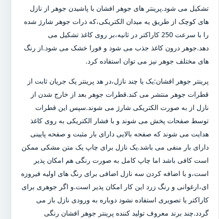
تشکیل می شود.پرینتر های جوهر افشان با پاشیدن جوهر از نازل
های کوچک از طریق یه میدان الکتریکی،که ذرات جوهر شارژ شده
را با سرعت 250 کاراکتر در ثانیه،بر روی کاغذ تشکیل می
دهد.جوهر درون کاغذ جذب می شود و فورا خشک می شود.از رنگ
های مختلف جوهر نیز می توان استفاده کرد.
پرینتر جوهر افشان:یک یا چند نازل،در هد پرینتر یک جریان ثابت از
قطرات جوهر منتشر می کند.قطرات جوهر بعد از خارج شدن از
نازل از به صورت الکتریکی شارژ می شوند.سپس این قطرات
توسط صفحات پخش می شوند و با فشار الکتریکی به روی کاغذ
هدایت می شوند که صفحه بالایی دارای بار مثبت و صفحه پایینی
دارای بار منفی می باشد.یک نازل برای چاپ یک متن مشکی ممکن
است کافی باشد اما چاپ کامل به صورت رنگی هم امکان پذیر
است،و با اضافه کردن سه نازل اضافی برای رنگ های اولیه فیروزه
ای،ارغوانی و رنگ زرد این کار امکان پذیر است.و اگر جوهری برای
کاراکتر یا تصویری استفاده نشود دوباره به ورودی نازل باز می
گردد.چند برند معروف تولید کننده پرینتر جوهر افشان رنگی