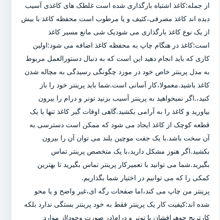
از جمله:کاغذ اشتباه بارگذاری شده است غلطک های کاغذی آسیب
دیده اند کاغذ مصرفی،کثیف و یا مرطوب است محفظه کاغذ با بیش
از یک نوع کاغذ بارگذاری می شودیک شی مانع مسیر کاغذ
است:کاغذ در هنگام چاپ به محفظه کاغذ اضافه می شود:اولین
کاری که باید انجام دهید این است که به دنبال دستورالعمل مربوط
به مدل پرینتر خاص خود در مورد چگونگی رسیدگی به مچاله شدن
کاغذ باشید.معمولا،کار آسانی است.شما باید پرینتر خود را باز
کنید،.اگر نمیخواهید به پرینتر آسیب بزنید تونر و درام را بیرون
بیاورید و کاغذ را به آرامی بکشید.گاهی اوقات گیر کاغذ تنها با یک
قطعه کوچک از کاغذ ایجاد می شود که ممکن است دسترسی به
آن سخت باشد.با یک جفت موچین بلند می توان آن را بیرون
بکشید.اگر هنوز مشکل دارید،با یک متخصص پرینتر تماس
بگیرید.شما می توانید با تعمیرکار پرینتر تماس بگیرید تا بهترین
کمکی را که می توانیم در اختیار شما بگذاریم.
پرینتر من چاپ می کند،اما صفحات رگه ای،غیر واضح و یا محو
شده اند:کیفیت کار یک پرینتر فقط به خود پرینتر بستگی ندارد بلکه
کارتریج جوهرافشان یا تونر و درام(در صورت وجود)از موارد