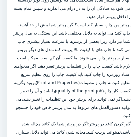
می شود،به سادگی آن را به در درام می اندازید و سپس تمام بسته
را داخل پرینتر قرار دهید.
پرینتر من چاپ بسیار کند است؟اگر پرینتر شما بیش از حد آهسته
چاپ کند؛ می تواند به دلایل مختلفی باشد.این بستگی به مدل پرینتر
شما تیز دارد،زیرا بعضی از پرینترها با سرعت بسیار بیشتری چاپ
می کنند تا چاپ های با کیفیت بالا پرینت کنند.مدل های دیگر پرینتر
بسیار سریعتر چاپ می شوند اما کیفیت آن کم است.ممکن است
لازم باشد کیفیت چاپ را در تنظیمات پرینتر تغییر دهید.اگر میخواهید
اسناد روزمره را چاپ کنید،باید کیفیت چاپ را روی تنظیم سریع
تنظیم کنید.به چاپ و تنظیمات(Print and Properties)بروید وگزینه
کیفیت کار چاپ(quality of the print job)رابیابید و آن را تغییر
دهید.اگر نمی توانید برای پرینتر خود این تنظیمات را تغییر دهید،می
توانید دستورالعمل های مربوط به مدل پرینتر خاص خود را جستجو
کنید.
گیر کردن کاغذ در پرینتر:اگر در پرینتر شما یک کاغذ مچاله شده
باشد،نمیتوانید پرینت کنید.مچاله شدن کاغذ می تواند دلایل بسیاری