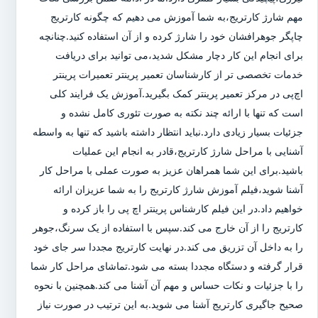
مهم شارژ کارتریج،به شما آموزش می دهیم که چگونه کارتریج
چاپگر جوهرافشان خود را شارژ کرده و از آن استفاده کنید.چنانچه
برای انجام این کار دچار مشکل شدید،می توانید برای دریافت
خدمات تخصصی تر از کارشناسان تعمیر پرینتر تعمیرات پرینتر
اچ‌پی در مرکز تعمیر پرینتر کمک بگیرید.آموزش یک فرایند کلی
است که تنها با ارائه چند نکته به صورت تئوری کامل نشده و
جزئیات بسیار زیادی دارد.نباید انتظار داشته باشید که تنها به واسطه
آشنایی با مراحل شارژ کارتریج،قادر به انجام این عملیات
باشید.برای این شما همراهان عزیز به صورت عملی با مراحل کار
آشنا شوید،فیلم آموزش شارژ کارتریج را به شما عزیزان ارائه
خواهیم داد.در این فیلم کارشناس پرینتر اچ پی را باز کرده و
کارتریج را از آن خارج می کند.سپس با استفاده از یک سرنگ،جوهر
را به داخل آن تزریق می کند.در نهایت کارتریج مجددا سر جای خود
قرار گرفته و دستگاه مجددا بسته می شود.تماشای مراحل کار شما
را با جزئیات و نکات حساس و مهم آن آشنا می کند.همچنین با نحوه
صحیح جاگیری کارتریج آشنا می شوید.به این ترتیب در صورت نیاز