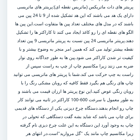
پرینتر های دات ماتریکس (ماتریس نقطه ای):پرینتر های ماتریسی
دارای یک هد می باشند که این هد تشکیل شده از 9 تا 24 پین می
باشند که در مدل های مختلف تعداد پین ها متفاوت است.این پین ها
الگو های نقطه ای را رو کاغذ ایجاد می کنند تا کاراکتر ها را تشکیل
دهند.پرینتر ماتریسی 24 پین نسبت به پرینتر ماتریسی 9 پین تعداد
نقطه بیشتر تولید می کند که همین امر منجر به وضوح بیشتر و با
کیفیت تر شدن کاراکتر می شود.پین ها به طور جداگانه روی نوار
ضربه می زنند زیرا مکانسیم چاپ از چپ به راست سپس از
راست به چپ حرکت می کند.شما با پرینتر های ماتریسی می توانید
چاپ های رنگی هم بگیرد فقط کافیه که روبان مشکی رنگ را با
روبان رنگی عوض کنید.این نوع پرینتر ها ارزان قیمت می باشند و
به طور معمول با سرعت 600-100 کاراکتر در ثانیه می توانند کار
چاپ رو انجام بدهند.دستگاه چرخ دیزنی یکی از دستگاه های قدیمی
برای چاپ می باشد که شاید بشه گفت دستگاهی که تحولی در
چاپ به وجود آورد این دستگاه به این علت چرخ دیزی نام گرفته
زیرا مکانسیم چاپ مانند یک "گل مروارید"است.در انتهای هر