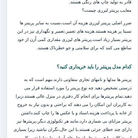
قادر به تولید چاپ های رنگی هستند.
معایب پرینتر لیزری چیست؟
ضرر اصلی پرینتر لیزری هزینه آن است،نسبت به سایر پرینتر ها
نسبتا پر هزینه هستند.هزینه های تعمیر،تعمیر و نگهداری نیز در این
پرینتر بسیار زیاد است.پرینتر های لیزری مقداری کمی اُزن از خود
ساطع می کنند که برای سلامتی و جو خطرناک هستند.
کدام مدل پرینتر را باید خریداری کنید؟
پرینتر ها مدلها و نامهای تجاری متفاوتی دارند.مهم است که به
درستی تشخیص دهید چه نوع پرینتر را مورد استفاده قرار می
دهید.تمام پرینترها برای انجام کار دفتری در منزل عالی هستند،زیرا
به کاربران این امکان را می دهند که براحتی و بدون نیاز به خروج
از خانه یا پرداخت هزینه،اسناد و یا عکس ها را چاپ کنند.داشتن
پرینتر مزایای بی شماری دارد،مانند هر تکنولوژی دیگر،پرینترها نیز
دارای چند خطای جزئی هستند.با این حال،نگران نباشید زیرا بسیاری
از مشکلات رایج پرینترها،راه حل های آسانی دارند! با تعمیرکار