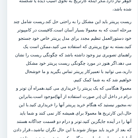
جوهر نیاز دارد.مگر اینکه کارتریج به نحوی آسیب دیده یا شکسته
شده باشد،
ریست پرینتر باید این مشکل را به راحتی حل کند.ریست شامل چند
مرحله است که به معمولا بسیار آسان است.کافیست در کامپیوتر
خود دستورالعمل تنظیم مجدد برای مدل پرینتر خاص خود جستجو
کنید.بسته به نوع پرینتری که استفاده می کنید،ممکن است یک
راهنمای تصویری نیز وجود داشته باشد که چگونگی ریست را نشان
می دهد.اگر هنوز در مورد چگونگی ریست پرینتر خود مشکل
دارید،می توانید با تعمیرکار پرینتر تماس بگیرید و ما خوشحال
خواهیم شد که به شما کمک کنیم.
معمولا هنگامی که یک پرینتر را خریداری می کنید،همراه آن تونر و
درام در داخل آن (در صورت استفاده از آنها)موجود است.بنابراین
نه،مجبور نیستید که هنگام خرید پرینتر آنها را خریداری کنید.با این
حال،این کارتریج ها معمولا برای همیشه کار نمی کنند و شما باید
آنها را در آینده جایگزین کنید.تونر و درام دو قسمت جداگانه هستند
که بعد از خرید باید مونتاژ شوند.با این حال نگران نباشید،،قرار دادن
آنها با هم بسیار ساده است.هنگامی که پوشش روی تونر برداشته