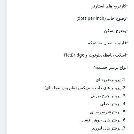
•کارتریج های استارتر
•وضوح چاپ (dots per inch)
•وضوح اسکن
•قابلیت اتصال به شبکه
•اسلات حافظه،بلوتوث و PictBridge
انواع پرینتر چیست؟
پرینترضربه ای
پرینتر های دات ماتریکس (ماتریس نقطه ای)
پرینتر چرخ دیزنی
پرینتر خطی
پرینترغیرضربه ای
پرینتر های جوهر افشان
پرینتر های لیزری