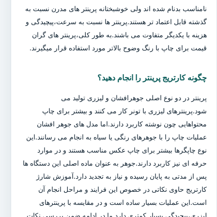
نامناسب بدنام شده اند ولی خوشبختانه پرینتر های مدرن نسبت به
گذشته قابل اعتماد تر هستند.پرینتر ها نسبت به سرعت،پیچیدگی و
هزینه با یکدیگر متفاوت می باشند.به طور کلی،پرینتر های گران
قیمت برای چاپ با رنگ وضوح بالاتر مورد استفاده قرار میگیرند.
چگونه کارتریج پرینتر را انجام دهید؟
پرینتر در دو نوع اصلی جوهرافشان و لیزری تولید می
شود.پرینترهای لیزری با تونر کار می کنند و بیشتر برای چاپ
محتواهایی چون نوشته کاربرد دارند.اما مدل های جوهر افشان
عملیات چاپ را با جوهرهای رنگی یا سیاه به انجام می رسانند.این
نوع چاپگرها بیشتر برای چاپ عکس مناسب هستند و در موارد
حرفه ای نیز کاربرد دارند.جوهر به عنوان ماده اصلی این دستگاه ها
پس از مدتی به پایان رسیده و نیاز به تجدید دارد.آموزش شارژ
کارتریج حاوی نکاتی در خصوص این فرایند و مراحل انجام آن
است.این عملیات بسیار ساده است و در مقایسه با پرینترهای
لیزری،پیچیدگی بسیار کمتری دارد.ما در ادامه ضمن بررسی نکات