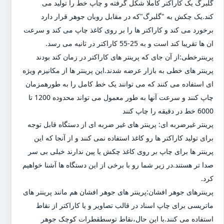
گلبرگ یک کاراکتر کاملا شکل گرفته و چاپ خط را تولید می
کند.یک چکش به "گلبرگ"که در مقابل روبان جوهر قرار دارد
برخورد می کند و کاراکتر ها را بر روی کاغذ چاپ می کند و سرعت
ان ها تقریبا کند است و به 25-55 کاراکتر در ثانیه می رسد.
پرینترخطی:از آن جای که پرینتر های کاراکتر در زمان کند بودند
پرینتر های خطی به بازار عرضه شدند.این پرینتر ها از مکانیزم ویژه
ای استفاده می کنند که می توانند یک خط کامل را به طورهمزمان
چاپ کنند و سرعت آنها به طور معمول می تواند محدوده 1200 تا
6000 خط در دقیقه را چاپ کنند
پرینتر غیرضربه ای: پرینتر های غیر ضربه ای از دستگاه قابل توجه
برای تولید کاراکتر ها رو کاغذ استفاده نمی کنند و از آنجا که این
پرینتر ها برای چاپ بر روی کاغذ چکش یا پین ندارند خیلی بی سر
صدا تر هستند.در زیر شما رو با برخی از این دستگاه ها آشنا خواهیم
کرد.
پرینترهای جوهر افشان:پرینتر های جوهر افشان هم مانند پرینتر های
ماتریسی برای چاپ اسناد در قالب تصاویر و یا کاراکتر از نقاط
استفاده می کنند.با این حال،نقاط توسطقطرات کوچک جوهر