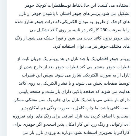
استفاده می کنند.با این حال،نقاط توسطقطرات کوچک جوهر
تشکیل می شود.پرینتر های جوهر افشان با پاشیدن جوهر از نازل
های کوچک از طریق یه میدان الکتریکی،که ذرات جوهر شارژ شده
را با سرعت 250 کاراکتر در ثانیه،بر روی کاغذ تشکیل می
دهد.جوهر درون کاغذ جذب می شود و فورا خشک می شود.از رنگ
های مختلف جوهر نیز می توان استفاده کرد.
پرینتر جوهر افشان:یک یا چند نازل،در هد پرینتر یک جریان ثابت از
قطرات جوهر منتشر می کند.قطرات جوهر بعد از خارج شدن از
نازل از به صورت الکتریکی شارژ می شوند.سپس این قطرات
توسط صفحات پخش می شوند و با فشار الکتریکی به روی کاغذ
هدایت می شوند که صفحه بالایی دارای بار مثبت و صفحه پایینی
دارای بار منفی می باشد.یک نازل برای چاپ یک متن مشکی ممکن
است کافی باشد اما چاپ کامل به صورت رنگی هم امکان پذیر
است،و با اضافه کردن سه نازل اضافی برای رنگ های اولیه فیروزه
ای،ارغوانی و رنگ زرد این کار امکان پذیر است.و اگر جوهری برای
کاراکتر یا تصویری استفاده نشود دوباره به ورودی نازل باز می