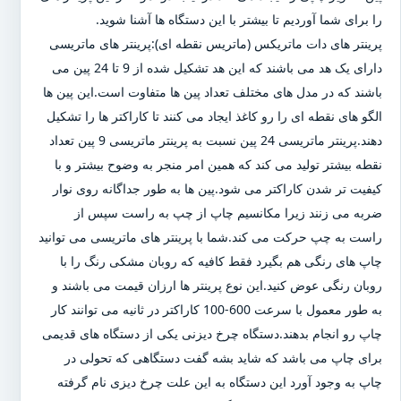
را برای شما آوردیم تا بیشتر با این دستگاه ها آشنا شوید.
پرینتر های دات ماتریکس (ماتریس نقطه ای):پرینتر های ماتریسی
دارای یک هد می باشند که این هد تشکیل شده از 9 تا 24 پین می
باشند که در مدل های مختلف تعداد پین ها متفاوت است.این پین ها
الگو های نقطه ای را رو کاغذ ایجاد می کنند تا کاراکتر ها را تشکیل
دهند.پرینتر ماتریسی 24 پین نسبت به پرینتر ماتریسی 9 پین تعداد
نقطه بیشتر تولید می کند که همین امر منجر به وضوح بیشتر و با
کیفیت تر شدن کاراکتر می شود.پین ها به طور جداگانه روی نوار
ضربه می زنند زیرا مکانسیم چاپ از چپ به راست سپس از
راست به چپ حرکت می کند.شما با پرینتر های ماتریسی می توانید
چاپ های رنگی هم بگیرد فقط کافیه که روبان مشکی رنگ را با
روبان رنگی عوض کنید.این نوع پرینتر ها ارزان قیمت می باشند و
به طور معمول با سرعت 600-100 کاراکتر در ثانیه می توانند کار
چاپ رو انجام بدهند.دستگاه چرخ دیزنی یکی از دستگاه های قدیمی
برای چاپ می باشد که شاید بشه گفت دستگاهی که تحولی در
چاپ به وجود آورد این دستگاه به این علت چرخ دیزی نام گرفته