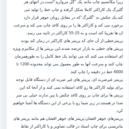
زیرا مکانسیم چاپ مانند یک "گل مروارید"است.در انتهای هر
گلبرگ یک کاراکتر کاملا شکل گرفته و چاپ خط را تولید می
کند.یک چکش به "گلبرگ"که در مقابل روبان جوهر قرار دارد
برخورد می کند و کاراکتر ها را بر روی کاغذ چاپ می کند و سرعت
ان ها تقریبا کند است و به 25-55 کاراکتر در ثانیه می رسد.
پرینترخطی:از آن جای که پرینتر های کاراکتر در زمان کند بودند
پرینتر های خطی به بازار عرضه شدند.این پرینتر ها از مکانیزم ویژه
ای استفاده می کنند که می توانند یک خط کامل را به طورهمزمان
چاپ کنند و سرعت آنها به طور معمول می تواند محدوده 1200 تا
6000 خط در دقیقه را چاپ کنند
پرینتر غیرضربه ای: پرینتر های غیر ضربه ای از دستگاه قابل توجه
برای تولید کاراکتر ها رو کاغذ استفاده نمی کنند و از آنجا که این
پرینتر ها برای چاپ بر روی کاغذ چکش یا پین ندارند خیلی بی سر
صدا تر هستند.در زیر شما رو با برخی از این دستگاه ها آشنا خواهیم
کرد.
پرینترهای جوهر افشان:پرینتر های جوهر افشان هم مانند پرینتر های
ماتریسی برای چاپ اسناد در قالب تصاویر و یا کاراکتر از نقاط