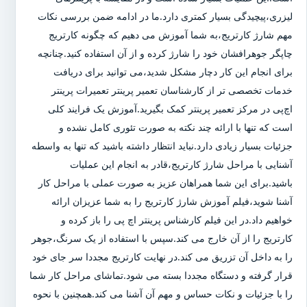
لیزری،پیچیدگی بسیار کمتری دارد.ما در ادامه ضمن بررسی نکات
مهم شارژ کارتریج،به شما آموزش می دهیم که چگونه کارتریج
چاپگر جوهرافشان خود را شارژ کرده و از آن استفاده کنید.چنانچه
برای انجام این کار دچار مشکل شدید،می توانید برای دریافت
خدمات تخصصی تر از کارشناسان تعمیر پرینتر تعمیرات پرینتر
اچ‌پی در مرکز تعمیر پرینتر کمک بگیرید.آموزش یک فرایند کلی
است که تنها با ارائه چند نکته به صورت تئوری کامل نشده و
جزئیات بسیار زیادی دارد.نباید انتظار داشته باشید که تنها به واسطه
آشنایی با مراحل شارژ کارتریج،قادر به انجام این عملیات
باشید.برای این شما همراهان عزیز به صورت عملی با مراحل کار
آشنا شوید،فیلم آموزش شارژ کارتریج را به شما عزیزان ارائه
خواهیم داد.در این فیلم کارشناس پرینتر اچ پی را باز کرده و
کارتریج را از آن خارج می کند.سپس با استفاده از یک سرنگ،جوهر
را به داخل آن تزریق می کند.در نهایت کارتریج مجددا سر جای خود
قرار گرفته و دستگاه مجددا بسته می شود.تماشای مراحل کار شما
را با جزئیات و نکات حساس و مهم آن آشنا می کند.همچنین با نحوه