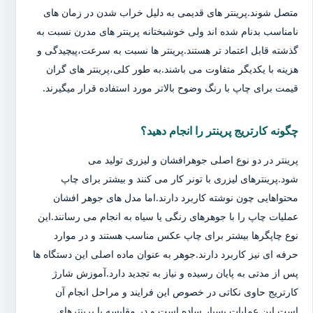
متصل شوند.پرینتر های قدیمی به دلیل خراب شدن در زمان های
نامناسب بدنام شده اند ولی خوشبختانه پرینتر های مدرن نسبت به
گذشته قابل اعتماد تر هستند.پرینتر ها نسبت به سرعت،پیچیدگی و
هزینه با یکدیگر متفاوت می باشند.به طور کلی،پرینتر های گران
قیمت برای چاپ با رنگ وضوح بالاتر مورد استفاده قرار میگیرند.
چگونه کارتریج پرینتر را انجام دهید؟
پرینتر در دو نوع اصلی جوهرافشان و لیزری تولید می
شود.پرینترهای لیزری با تونر کار می کنند و بیشتر برای چاپ
محتواهایی چون نوشته کاربرد دارند.اما مدل های جوهر افشان
عملیات چاپ را با جوهرهای رنگی یا سیاه به انجام می رسانند.این
نوع چاپگرها بیشتر برای چاپ عکس مناسب هستند و در موارد
حرفه ای نیز کاربرد دارند.جوهر به عنوان ماده اصلی این دستگاه ها
پس از مدتی به پایان رسیده و نیاز به تجدید دارد.آموزش شارژ
کارتریج حاوی نکاتی در خصوص این فرایند و مراحل انجام آن
است.این عملیات بسیار ساده است و در مقایسه با پرینترهای