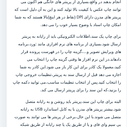
انجام بدهند در واقع،بسیاری از پرینتر های خانگی هم اکنون می
توانند چاپ عکس با کیفیت بالا تولید کنند و این به آن دلیل است که
پرینتر های مدرن دارای DPI (نقاط در هر اینچ)بالا هستند که به شما
امکان چاپ اسناد با وضوح بسیار خوب را می دهد.
برای چاپ یک سند،اطلاعات الکترونیکی باید از رایانه به پرینتر
ارسال شود.بسیاری از برنامه های نرم افزاری مانند :ورد،برنامه
های ویرایش تصویر و...،گزینه چاپ را در فهرست پرونده قرار
دادهاند.در این نرم افزار ها وقتی گزینه چاپ را انتخاب می
کنید،معمولا یک کادر برای این کار باز می شود.این کادر به شما
اجازه می دهد قبل از ارسال سند به پرینتر،تنظیمات خروجی چاپ
را انتخاب کنید.پس از انتخاب تنظیمات مناسب،می توانید دکمه چاپ
را بزنید،که این سند را برای پرینتر ارسال می کند.
البته برای چاپ این سند،پرینتر باید روشن و به رایانه متصل
شود.بیشتر پرینتر های مدرن با یه کابل استاندارد USB به رایانه
متصل می شوند.با این حال،برخی از پرینتر ها می توانند به صورت
بی سیم وای فای و یا از طریق یک یا چند رایانه از طریق شبکه