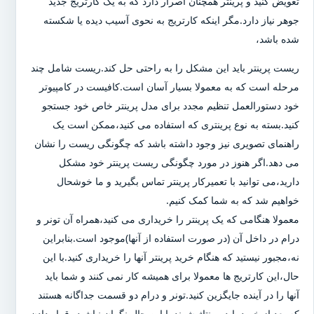
تعویض کنید و پرینتر همچنان اصرار دارد که به یک کارتریج جدید
جوهر نیاز دارد.مگر اینکه کارتریج به نحوی آسیب دیده یا شکسته
شده باشد،
ریست پرینتر باید این مشکل را به راحتی حل کند.ریست شامل چند
مرحله است که به معمولا بسیار آسان است.کافیست در کامپیوتر
خود دستورالعمل تنظیم مجدد برای مدل پرینتر خاص خود جستجو
کنید.بسته به نوع پرینتری که استفاده می کنید،ممکن است یک
راهنمای تصویری نیز وجود داشته باشد که چگونگی ریست را نشان
می دهد.اگر هنوز در مورد چگونگی ریست پرینتر خود مشکل
دارید،می توانید با تعمیرکار پرینتر تماس بگیرید و ما خوشحال
خواهیم شد که به شما کمک کنیم.
معمولا هنگامی که یک پرینتر را خریداری می کنید،همراه آن تونر و
درام در داخل آن (در صورت استفاده از آنها)موجود است.بنابراین
نه،مجبور نیستید که هنگام خرید پرینتر آنها را خریداری کنید.با این
حال،این کارتریج ها معمولا برای همیشه کار نمی کنند و شما باید
آنها را در آینده جایگزین کنید.تونر و درام دو قسمت جداگانه هستند
که بعد از خرید باید مونتاژ شوند.با این حال نگران نباشید،،قرار دادن