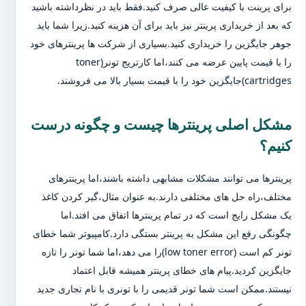
برای پرینت با کیفیت عالی صرف کنید.فقط باید در نظرداشته باشید
که بعد از خریداری پرینتر نیز باید برای آن هزینه کنید.زیرا شما باید
جوهر جایگزین را خریداری کنید.بسیاری از شرکت ها پرینترهای خود
را با قیمت پایین عرضه می کنند،اما کارتریج تونر(toner
cartridges)جایگزین خود را با قیمت بسیار بالا می فروشند.
مشکل اصلی پرینترها چیست و چگونه درست
کنیم؟
پرینترها می توانند مشکلات مشابهی داشته باشند،اما پرینترهای
مختلف،راه حل های مختلفی دارند.به عنوان مثال،گیر کردن کاغذ
یک مشکل رایج است که در تمام پرینترها اتفاق می افتد.اما
چگونگی رفع این مشکل به پرینتر بستگی دارد.کامپیوتر شما خطای
تونر کم است (low toner error)را می دهد،اما شما تونر را تازه
جایگزین کردید.پیام های خطای پرینتر همیشه قابل اعتماد
نیستند.ممکن است شما تونر قدیمی را با تونری با نام تجاری جدید