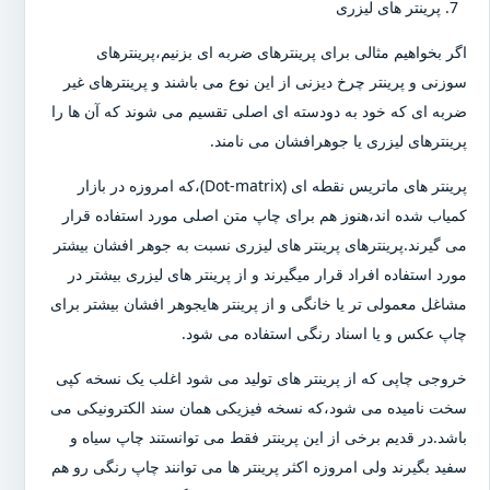
پرینتر های لیزری
اگر بخواهیم مثالی برای پرینترهای ضربه ای بزنیم،پرینترهای
سوزنی و پرینتر چرخ دیزنی از این نوع می باشند و پرینترهای غیر
ضربه ای که خود به دودسته ای اصلی تقسیم می شوند که آن ها را
پرینترهای لیزری یا جوهرافشان می نامند.
پرینتر های ماتریس نقطه ای (Dot-matrix)،که امروزه در بازار
کمیاب شده اند،هنوز هم برای چاپ متن اصلی مورد استفاده قرار
می گیرند.پرینترهای پرینتر های لیزری نسبت به جوهر افشان بیشتر
مورد استفاده افراد قرار میگیرند و از پرینتر های لیزری بیشتر در
مشاغل معمولی تر یا خانگی و از پرینتر هایجوهر افشان بیشتر برای
چاپ عکس و یا اسناد رنگی استفاده می شود.
خروجی چاپی که از پرینتر های تولید می شود اغلب یک نسخه کپی
سخت نامیده می شود،که نسخه فیزیکی همان سند الکترونیکی می
باشد.در قدیم برخی از این پرینتر فقط می توانستند چاپ سیاه و
سفید بگیرند ولی امروزه اکثر پرینتر ها می توانند چاپ رنگی رو هم