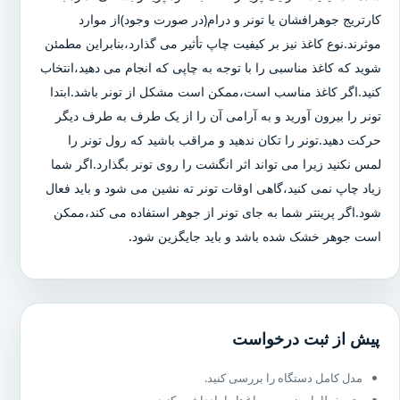
کارتریج جوهرافشان یا تونر و درام(در صورت وجود)از موارد
موثرند.نوع کاغذ نیز بر کیفیت چاپ تأثیر می گذارد،بنابراین مطمئن
شوید که کاغذ مناسبی را با توجه به چاپی که انجام می دهید،انتخاب
کنید.اگر کاغذ مناسب است،ممکن است مشکل از تونر باشد.ابتدا
تونر را بیرون آورید و به آرامی آن را از یک طرف به طرف دیگر
حرکت دهید.تونر را تکان ندهید و مراقب باشید که رول تونر را
لمس نکنید زیرا می تواند اثر انگشت را روی تونر بگذارد.اگر شما
زیاد چاپ نمی کنید،گاهی اوقات تونر ته نشین می شود و باید فعال
شود.اگر پرینتر شما به جای تونر از جوهر استفاده می کند،ممکن
است جوهر خشک شده باشد و باید جایگزین شود.
پیش از ثبت درخواست
مدل کامل دستگاه را بررسی کنید.