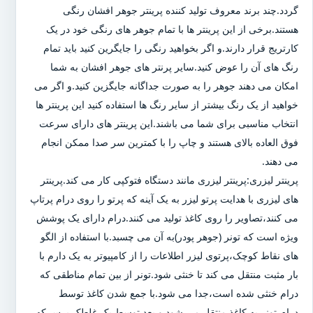
گردد.چند برند معروف تولید کننده پرینتر جوهر افشان رنگی
هستند.برخی از این پرینتر ها با تمام جوهر های رنگی خود در یک
کارتریج قرار دارند.و اگر بخواهید رنگی را جایگرین کنید باید تمام
رنگ های آن را عوض کنید.سایر پرنتر های جوهر افشان به شما
امکان می دهند جوهر را به صورت جداگانه جایگزین کنید.و اگر می
خواهید از یک رنگ بیشتر از سایر رنگ ها استفاده کنید این پرینتر ها
انتخاب مناسبی برای شما می باشند.این پرینتر های دارای سرعت
فوق العاده بالای هستند و چاپ را با کمترین سر صدا ممکن انجام
می دهند.
پرینتر لیزری:پرینتر لیزری مانند دستگاه فتوکپی کار می کند.پرینتر
های لیزری با هدایت پرتو لیزر به یک آینه که پرتو را روی درام پرتاپ
می کنند،تصاویر را روی کاغذ تولید می کنند.درام دارای یک پوشش
ویژه است که تونر (جوهر پودر)به آن می چسبد.با استفاده از الگو
های نقاط کوچک،پرتوی لیزر اطلاعات را از کامپیوتر به یک دارم با
بار مثبت منتقل می کند تا خنثی شود.تونر از بین تمام مناطقی که
درام خنثی شده است،جدا می شود.با جمع شدن کاغذ توسط
درام،تونر به کاغذ منتقل می شود و بعد توسط یک غلطک پرس که