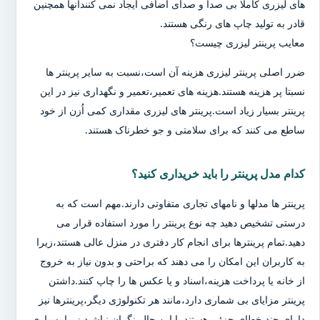
های لیزری کاملا بی صدا و صدای اضافی ایجاد نمی کنندآنها همچنین
قادر به تولید چاپ های رنگی هستند.
معایب پرینتر لیزری چیست؟
ضرر اصلی پرینتر لیزری هزینه آن است،نسبت به سایر پرینتر ها
نسبتا پر هزینه هستند.هزینه های تعمیر،تعمیر و نگهداری نیز در این
پرینتر بسیار زیاد است.پرینتر های لیزری مقداری کمی اُزن از خود
ساطع می کنند که برای سلامتی و جو خطرناک هستند.
کدام مدل پرینتر را باید خریداری کنید؟
پرینتر ها مدلها و نامهای تجاری متفاوتی دارند.مهم است که به
درستی تشخیص دهید چه نوع پرینتر را مورد استفاده قرار می
دهید.تمام پرینترها برای انجام کار دفتری در منزل عالی هستند،زیرا
به کاربران این امکان را می دهند که براحتی و بدون نیاز به خروج
از خانه یا پرداخت هزینه،اسناد و یا عکس ها را چاپ کنند.داشتن
پرینتر مزایای بی شماری دارد،مانند هر تکنولوژی دیگر،پرینترها نیز
دارای چند خطای جزئی هستند.با این حال،نگران نباشید زیرا بسیاری