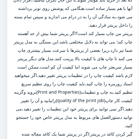
آنها با هم بسیار ساده است.هنگامی که پوشش روی تونر برداشته
می شود،به سادگی آن را به در درام می اندازید و سپس تمام بسته
را داخل پرینتر قرار دهید.
پرینتر من چاپ بسیار کند است؟اگر پرینتر شما بیش از حد آهسته
چاپ کند؛ می تواند به دلایل مختلفی باشد.این بستگی به مدل پرینتر
شما تیز دارد،زیرا بعضی از پرینترها با سرعت بسیار بیشتری چاپ
می کنند تا چاپ های با کیفیت بالا پرینت کنند.مدل های دیگر پرینتر
بسیار سریعتر چاپ می شوند اما کیفیت آن کم است.ممکن است
لازم باشد کیفیت چاپ را در تنظیمات پرینتر تغییر دهید.اگر میخواهید
اسناد روزمره را چاپ کنید،باید کیفیت چاپ را روی تنظیم سریع
تنظیم کنید.به چاپ و تنظیمات(Print and Properties)بروید وگزینه
کیفیت کار چاپ(quality of the print job)رابیابید و آن را تغییر
دهید.اگر نمی توانید برای پرینتر خود این تنظیمات را تغییر دهید،می
توانید دستورالعمل های مربوط به مدل پرینتر خاص خود را جستجو
کنید.
گیر کردن کاغذ در پرینتر:اگر در پرینتر شما یک کاغذ مچاله شده