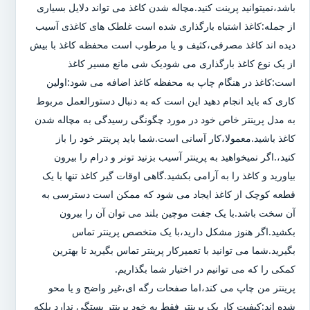
باشد،نمیتوانید پرینت کنید.مچاله شدن کاغذ می تواند دلایل بسیاری
از جمله:کاغذ اشتباه بارگذاری شده است غلطک های کاغذی آسیب
دیده اند کاغذ مصرفی،کثیف و یا مرطوب است محفظه کاغذ با بیش
از یک نوع کاغذ بارگذاری می شودیک شی مانع مسیر کاغذ
است:کاغذ در هنگام چاپ به محفظه کاغذ اضافه می شود:اولین
کاری که باید انجام دهید این است که به دنبال دستورالعمل مربوط
به مدل پرینتر خاص خود در مورد چگونگی رسیدگی به مچاله شدن
کاغذ باشید.معمولا،کار آسانی است.شما باید پرینتر خود را باز
کنید،.اگر نمیخواهید به پرینتر آسیب بزنید تونر و درام را بیرون
بیاورید و کاغذ را به آرامی بکشید.گاهی اوقات گیر کاغذ تنها با یک
قطعه کوچک از کاغذ ایجاد می شود که ممکن است دسترسی به
آن سخت باشد.با یک جفت موچین بلند می توان آن را بیرون
بکشید.اگر هنوز مشکل دارید،با یک متخصص پرینتر تماس
بگیرید.شما می توانید با تعمیرکار پرینتر تماس بگیرید تا بهترین
کمکی را که می توانیم در اختیار شما بگذاریم.
پرینتر من چاپ می کند،اما صفحات رگه ای،غیر واضح و یا محو
شده اند:کیفیت کار یک پرینتر فقط به خود پرینتر بستگی ندارد بلکه