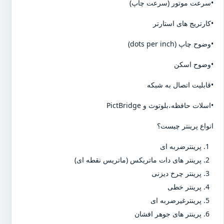
•سرعت موتور (سرعت چاپ)
•کارتریج های استارتر
•وضوح چاپ (dots per inch)
•وضوح اسکن
•قابلیت اتصال به شبکه
•اسلات حافظه،بلوتوث و PictBridge
انواع پرینتر چیست؟
پرینترضربه ای
پرینتر های دات ماتریکس (ماتریس نقطه ای)
پرینتر چرخ دیزنی
پرینتر خطی
پرینترغیرضربه ای
پرینتر های جوهر افشان