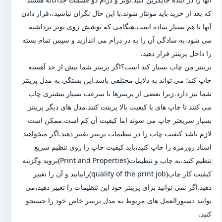
که بعد از خرید باید مونتاژ شوند.با این حال نگران نباشید،،قرار دادن
آنها با هم بسیار ساده است.هنگامی که پوشش روی تونر برداشته
می شود،به سادگی آن را به در درام می اندازید و سپس تمام بسته
را داخل پرینتر قرار دهید.
پرینتر من چاپ بسیار کند است؟اگر پرینتر شما بیش از حد آهسته
چاپ کند؛ می تواند به دلایل مختلفی باشد.این بستگی به مدل پرینتر
شما تیز دارد،زیرا بعضی از پرینترها با سرعت بسیار بیشتری چاپ
می کنند تا چاپ های با کیفیت بالا پرینت کنند.مدل های دیگر پرینتر
بسیار سریعتر چاپ می شوند اما کیفیت آن کم است.ممکن است
لازم باشد کیفیت چاپ را در تنظیمات پرینتر تغییر دهید.اگر میخواهید
اسناد روزمره را چاپ کنید،باید کیفیت چاپ را روی تنظیم سریع
تنظیم کنید.به چاپ و تنظیمات(Print and Properties)بروید وگزینه
کیفیت کار چاپ(quality of the print job)رابیابید و آن را تغییر
دهید.اگر نمی توانید برای پرینتر خود این تنظیمات را تغییر دهید،می
توانید دستورالعمل های مربوط به مدل پرینتر خاص خود را جستجو
کنید.