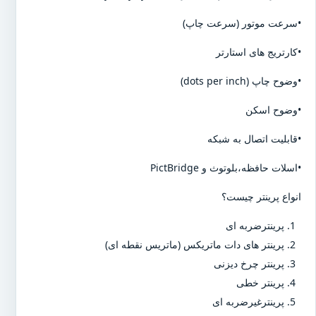
•سرعت موتور (سرعت چاپ)
•کارتریج های استارتر
•وضوح چاپ (dots per inch)
•وضوح اسکن
•قابلیت اتصال به شبکه
•اسلات حافظه،بلوتوث و PictBridge
انواع پرینتر چیست؟
پرینترضربه ای
پرینتر های دات ماتریکس (ماتریس نقطه ای)
پرینتر چرخ دیزنی
پرینتر خطی
پرینترغیرضربه ای