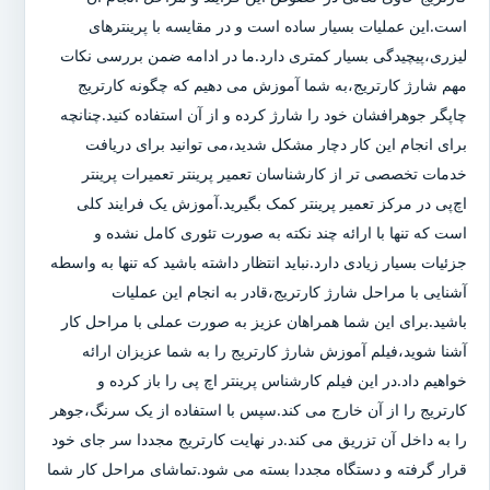
است.این عملیات بسیار ساده است و در مقایسه با پرینترهای
لیزری،پیچیدگی بسیار کمتری دارد.ما در ادامه ضمن بررسی نکات
مهم شارژ کارتریج،به شما آموزش می دهیم که چگونه کارتریج
چاپگر جوهرافشان خود را شارژ کرده و از آن استفاده کنید.چنانچه
برای انجام این کار دچار مشکل شدید،می توانید برای دریافت
خدمات تخصصی تر از کارشناسان تعمیر پرینتر تعمیرات پرینتر
اچ‌پی در مرکز تعمیر پرینتر کمک بگیرید.آموزش یک فرایند کلی
است که تنها با ارائه چند نکته به صورت تئوری کامل نشده و
جزئیات بسیار زیادی دارد.نباید انتظار داشته باشید که تنها به واسطه
آشنایی با مراحل شارژ کارتریج،قادر به انجام این عملیات
باشید.برای این شما همراهان عزیز به صورت عملی با مراحل کار
آشنا شوید،فیلم آموزش شارژ کارتریج را به شما عزیزان ارائه
خواهیم داد.در این فیلم کارشناس پرینتر اچ پی را باز کرده و
کارتریج را از آن خارج می کند.سپس با استفاده از یک سرنگ،جوهر
را به داخل آن تزریق می کند.در نهایت کارتریج مجددا سر جای خود
قرار گرفته و دستگاه مجددا بسته می شود.تماشای مراحل کار شما