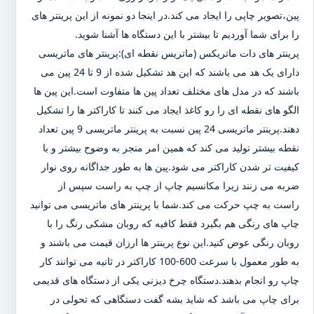
پین،تصویر چاپی را ایجاد می کند.در اینجا دو نمونه از این پرینتر های
را برای شما آوردیم تا بیشتر با این دستگاه ها آشنا شوید.
پرینتر های دات ماتریکس (ماتریس نقطه ای):پرینتر های ماتریسی
دارای یک هد می باشند که این هد تشکیل شده از 9 تا 24 پین می
باشند که در مدل های مختلف تعداد پین ها متفاوت است.این پین ها
الگو های نقطه ای را رو کاغذ ایجاد می کنند تا کاراکتر ها را تشکیل
دهند.پرینتر ماتریسی 24 پین نسبت به پرینتر ماتریسی 9 پین تعداد
نقطه بیشتر تولید می کند که همین امر منجر به وضوح بیشتر و با
کیفیت تر شدن کاراکتر می شود.پین ها به طور جداگانه روی نوار
ضربه می زنند زیرا مکانسیم چاپ از چپ به راست سپس از
راست به چپ حرکت می کند.شما با پرینتر های ماتریسی می توانید
چاپ های رنگی هم بگیرد فقط کافیه که روبان مشکی رنگ را با
روبان رنگی عوض کنید.این نوع پرینتر ها ارزان قیمت می باشند و
به طور معمول با سرعت 600-100 کاراکتر در ثانیه می توانند کار
چاپ رو انجام بدهند.دستگاه چرخ دیزنی یکی از دستگاه های قدیمی
برای چاپ می باشد که شاید بشه گفت دستگاهی که تحولی در