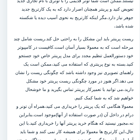
نیستند.ممکن است شما تونر قدیمی را با تونری با نام تجاری جدید
تعویض کنید و پرینتر همچنان اصرار دارد که به یک کارتریج جدید
جوهر نیاز دارد.مگر اینکه کارتریج به نحوی آسیب دیده یا شکسته
شده باشد،
ریست پرینتر باید این مشکل را به راحتی حل کند.ریست شامل چند
مرحله است که به معمولا بسیار آسان است.کافیست در کامپیوتر
خود دستورالعمل تنظیم مجدد برای مدل پرینتر خاص خود جستجو
کنید.بسته به نوع پرینتری که استفاده می کنید،ممکن است یک
راهنمای تصویری نیز وجود داشته باشد که چگونگی ریست را نشان
می دهد.اگر هنوز در مورد چگونگی ریست پرینتر خود مشکل
دارید،می توانید با تعمیرکار پرینتر تماس بگیرید و ما خوشحال
خواهیم شد که به شما کمک کنیم.
معمولا هنگامی که یک پرینتر را خریداری می کنید،همراه آن تونر و
درام در داخل آن (در صورت استفاده از آنها)موجود است.بنابراین
نه،مجبور نیستید که هنگام خرید پرینتر آنها را خریداری کنید.با این
حال،این کارتریج ها معمولا برای همیشه کار نمی کنند و شما باید
آنها را در آینده جایگزین کنید.تونر و درام دو قسمت جداگانه هستند