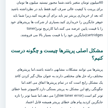
60میلیون تومان متغیر باشد،شما مجبور نیستید میلیون ها تومان
برای پرینت با کیفیت عالی صرف کنید.فقط باید در نظرداشته باشید
که بعد از خریداری پرینتر نیز باید برای آن هزینه کنید.زیرا شما باید
جوهر جایگزین را خریداری کنید.بسیاری از شرکت ها پرینترهای خود
را با قیمت پایین عرضه می کنند،اما کارتریج تونر(toner
cartridges)جایگزین خود را با قیمت بسیار بالا می فروشند.
مشکل اصلی پرینترها چیست و چگونه درست
کنیم؟
پرینترها می توانند مشکلات مشابهی داشته باشند،اما پرینترهای
مختلف،راه حل های مختلفی دارند.به عنوان مثال،گیر کردن کاغذ
یک مشکل رایج است که در تمام پرینترها اتفاق می افتد.اما
چگونگی رفع این مشکل به پرینتر بستگی دارد.کامپیوتر شما خطای
تونر کم است (low toner error)را می دهد،اما شما تونر را تازه
جایگزین کردید.پیام های خطای پرینتر همیشه قابل اعتماد