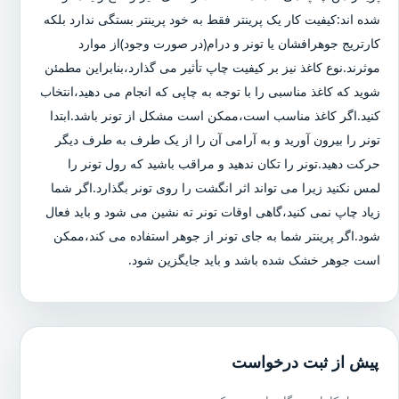
شده اند:کیفیت کار یک پرینتر فقط به خود پرینتر بستگی ندارد بلکه
کارتریج جوهرافشان یا تونر و درام(در صورت وجود)از موارد
موثرند.نوع کاغذ نیز بر کیفیت چاپ تأثیر می گذارد،بنابراین مطمئن
شوید که کاغذ مناسبی را با توجه به چاپی که انجام می دهید،انتخاب
کنید.اگر کاغذ مناسب است،ممکن است مشکل از تونر باشد.ابتدا
تونر را بیرون آورید و به آرامی آن را از یک طرف به طرف دیگر
حرکت دهید.تونر را تکان ندهید و مراقب باشید که رول تونر را
لمس نکنید زیرا می تواند اثر انگشت را روی تونر بگذارد.اگر شما
زیاد چاپ نمی کنید،گاهی اوقات تونر ته نشین می شود و باید فعال
شود.اگر پرینتر شما به جای تونر از جوهر استفاده می کند،ممکن
است جوهر خشک شده باشد و باید جایگزین شود.
پیش از ثبت درخواست