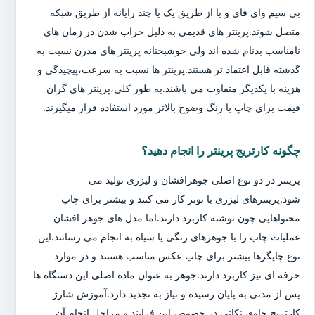
بی سیم وای فای و یا از طریق یک یا چند رایانه از طریق شبکه
متصل شوند.پرینتر های قدیمی به دلیل خراب شدن در زمان های
نامناسب بدنام شده اند ولی خوشبختانه پرینتر های مدرن نسبت به
گذشته قابل اعتماد تر هستند.پرینتر ها نسبت به سرعت،پیچیدگی و
هزینه با یکدیگر متفاوت می باشند.به طور کلی،پرینتر های گران
قیمت برای چاپ با رنگ وضوح بالاتر مورد استفاده قرار میگیرند.
چگونه کارتریج پرینتر را انجام دهید؟
پرینتر در دو نوع اصلی جوهرافشان و لیزری تولید می
شود.پرینترهای لیزری با تونر کار می کنند و بیشتر برای چاپ
محتواهایی چون نوشته کاربرد دارند.اما مدل های جوهر افشان
عملیات چاپ را با جوهرهای رنگی یا سیاه به انجام می رسانند.این
نوع چاپگرها بیشتر برای چاپ عکس مناسب هستند و در موارد
حرفه ای نیز کاربرد دارند.جوهر به عنوان ماده اصلی این دستگاه ها
پس از مدتی به پایان رسیده و نیاز به تجدید دارد.آموزش شارژ
کارتریج حاوی نکاتی در خصوص این فرایند و مراحل انجام آن