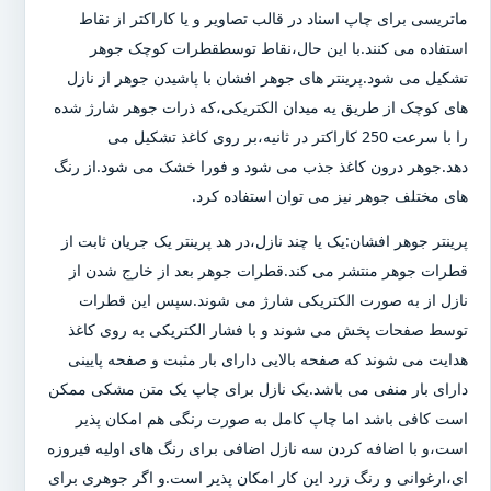
ماتریسی برای چاپ اسناد در قالب تصاویر و یا کاراکتر از نقاط
استفاده می کنند.با این حال،نقاط توسطقطرات کوچک جوهر
تشکیل می شود.پرینتر های جوهر افشان با پاشیدن جوهر از نازل
های کوچک از طریق یه میدان الکتریکی،که ذرات جوهر شارژ شده
را با سرعت 250 کاراکتر در ثانیه،بر روی کاغذ تشکیل می
دهد.جوهر درون کاغذ جذب می شود و فورا خشک می شود.از رنگ
های مختلف جوهر نیز می توان استفاده کرد.
پرینتر جوهر افشان:یک یا چند نازل،در هد پرینتر یک جریان ثابت از
قطرات جوهر منتشر می کند.قطرات جوهر بعد از خارج شدن از
نازل از به صورت الکتریکی شارژ می شوند.سپس این قطرات
توسط صفحات پخش می شوند و با فشار الکتریکی به روی کاغذ
هدایت می شوند که صفحه بالایی دارای بار مثبت و صفحه پایینی
دارای بار منفی می باشد.یک نازل برای چاپ یک متن مشکی ممکن
است کافی باشد اما چاپ کامل به صورت رنگی هم امکان پذیر
است،و با اضافه کردن سه نازل اضافی برای رنگ های اولیه فیروزه
ای،ارغوانی و رنگ زرد این کار امکان پذیر است.و اگر جوهری برای