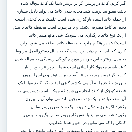
گیر کردن کاغذ در پرینتر:اگر در پرینتر شما یک کاغذ مچاله شده
باشد،نمیتوانید پرینت کنید.مچاله شدن کاغذ می تواند دلایل بسیاری
از جمله:کاغذ اشتباه بارگذاری شده است غلطک های کاغذی آسیب
دیده اند کاغذ مصرفی،کثیف و یا مرطوب است محفظه کاغذ با بیش
از یک نوع کاغذ بارگذاری می شودیک شی مانع مسیر کاغذ
است:کاغذ در هنگام چاپ به محفظه کاغذ اضافه می شود:اولین
کاری که باید انجام دهید این است که به دنبال دستورالعمل مربوط
به مدل پرینتر خاص خود در مورد چگونگی رسیدگی به مچاله شدن
کاغذ باشید.معمولا،کار آسانی است.شما باید پرینتر خود را باز
کنید،.اگر نمیخواهید به پرینتر آسیب بزنید تونر و درام را بیرون
بیاورید و کاغذ را به آرامی بکشید.گاهی اوقات گیر کاغذ تنها با یک
قطعه کوچک از کاغذ ایجاد می شود که ممکن است دسترسی به
آن سخت باشد.با یک جفت موچین بلند می توان آن را بیرون
بکشید.اگر هنوز مشکل دارید،با یک متخصص پرینتر تماس
بگیرید.شما می توانید با تعمیرکار پرینتر تماس بگیرید تا بهترین
کمکی را که می توانیم در اختیار شما بگذاریم.
پرینتر من چاپ می کند،اما صفحات رگه ای،غیر واضح و یا محو