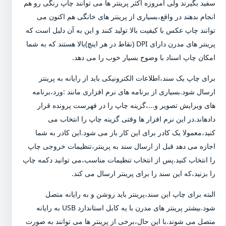
سفید بگیرند ولی امروزه اکثر پرینتر ها می توانند چاپ رنگی رو هم
انجام بدهند در واقع،بسیاری از پرینتر های خانگی هم اکنون می
توانند چاپ عکس با کیفیت بالا تولید کنند و این به آن دلیل است که
پرینتر های مدرن دارای DPI (نقاط در هر اینچ)بالا هستند که به شما
امکان چاپ اسناد با وضوح بسیار خوب را می دهد.
برای چاپ یک سند،اطلاعات الکترونیکی باید از رایانه به پرینتر
ارسال شود.بسیاری از برنامه های نرم افزاری مانند :ورد،برنامه
های ویرایش تصویر و...،گزینه چاپ را در فهرست پرونده قرار
دادهاند.در این نرم افزار ها وقتی گزینه چاپ را انتخاب می
کنید،معمولا یک کادر برای این کار باز می شود.این کادر به شما
اجازه می دهد قبل از ارسال سند به پرینتر،تنظیمات خروجی چاپ
را انتخاب کنید.پس از انتخاب تنظیمات مناسب،می توانید دکمه چاپ
را بزنید،که این سند را برای پرینتر ارسال می کند.
البته برای چاپ این سند،پرینتر باید روشن و به رایانه متصل
شود.بیشتر پرینتر های مدرن با یه کابل استاندارد USB به رایانه
متصل می شوند.با این حال،برخی از پرینتر ها می توانند به صورت