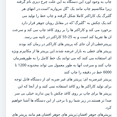
چاپ به وجود آورد این دستگاه به این علت چرخ دیزی نام گرفته
زیرا مکانسیم چاپ مانند یک "گل مروارید"است.در انتهای هر
گلبرگ یک کاراکتر کاملا شکل گرفته و چاپ خط را تولید می
کند.یک چکش به "گلبرگ"که در مقابل روبان جوهر قرار دارد
برخورد می کند و کاراکتر ها را بر روی کاغذ چاپ می کند و سرعت
ان ها تقریبا کند است و به 25-55 کاراکتر در ثانیه می رسد.
پرینترخطی:از آن جای که پرینتر های کاراکتر در زمان کند بودند
پرینتر های خطی به بازار عرضه شدند.این پرینتر ها از مکانیزم ویژه
ای استفاده می کنند که می توانند یک خط کامل را به طورهمزمان
چاپ کنند و سرعت آنها به طور معمول می تواند محدوده 1200 تا
6000 خط در دقیقه را چاپ کنند
پرینتر غیرضربه ای: پرینتر های غیر ضربه ای از دستگاه قابل توجه
برای تولید کاراکتر ها رو کاغذ استفاده نمی کنند و از آنجا که این
پرینتر ها برای چاپ بر روی کاغذ چکش یا پین ندارند خیلی بی سر
صدا تر هستند.در زیر شما رو با برخی از این دستگاه ها آشنا خواهیم
کرد.
پرینترهای جوهر افشان:پرینتر های جوهر افشان هم مانند پرینتر های