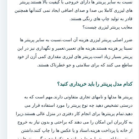
نسبت به سایر پرینتر ها دارای خروجی با کیفیت بالا هستند.پرینتر
های لیزری کاملا بی صدا و صدای اضافی ایجاد نمی کنندآنها همچنین
قادر به تولید چاپ های رنگی هستند.
معایب پرینتر لیزری چیست؟
ضرر اصلی پرینتر لیزری هزینه آن است،نسبت به سایر پرینتر ها
نسبتا پر هزینه هستند.هزینه های تعمیر،تعمیر و نگهداری نیز در این
پرینتر بسیار زیاد است.پرینتر های لیزری مقداری کمی اُزن از خود
ساطع می کنند که برای سلامتی و جو خطرناک هستند.
کدام مدل پرینتر را باید خریداری کنید؟
پرینتر ها مدلها و نامهای تجاری متفاوتی دارند.مهم است که به
درستی تشخیص دهید چه نوع پرینتر را مورد استفاده قرار می
دهید.تمام پرینترها برای انجام کار دفتری در منزل عالی هستند،زیرا
به کاربران این امکان را می دهند که براحتی و بدون نیاز به خروج
از خانه یا پرداخت هزینه،اسناد و یا عکس ها را چاپ کنند.داشتن
پرینتر مزایای بی شماری دارد،مانند هر تکنولوژی دیگر،پرینترها نیز