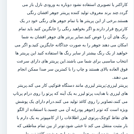
کاراکتر یا تصویری استفاده نشود دوباره به ورودی نازل باز می
گردد.چند برند معروف تولید کننده پرینتر جوهر افشان رنگی
هستند.برخی از این پرینتر ها با تمام جوهر های رنگی خود در یک
کارتریج قرار دارند.و اگر بخواهید رنگی را جایگرین کنید باید تمام
رنگ های آن را عوض کنید.سایر پرنتر های جوهر افشان به شما
امکان می دهند جوهر را به صورت جداگانه جایگزین کنید.و اگر می
خواهید از یک رنگ بیشتر از سایر رنگ ها استفاده کنید این پرینتر ها
انتخاب مناسبی برای شما می باشند.این پرینتر های دارای سرعت
فوق العاده بالای هستند و چاپ را با کمترین سر صدا ممکن انجام
می دهند.
پرینتر لیزری:پرینتر لیزری مانند دستگاه فتوکپی کار می کند.پرینتر
های لیزری با هدایت پرتو لیزر به یک آینه که پرتو را روی درام پرتاپ
می کنند،تصاویر را روی کاغذ تولید می کنند.درام دارای یک پوشش
ویژه است که تونر (جوهر پودر)به آن می چسبد.با استفاده از الگو
های نقاط کوچک،پرتوی لیزر اطلاعات را از کامپیوتر به یک دارم با
بار مثبت منتقل می کند تا خنثی شود.تونر از بین تمام مناطقی که
درام خنثی شده است،جدا می شود.با جمع شدن کاغذ توسط