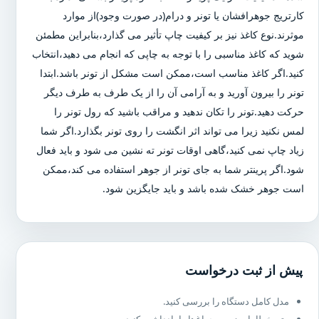
کارتریج جوهرافشان یا تونر و درام(در صورت وجود)از موارد
موثرند.نوع کاغذ نیز بر کیفیت چاپ تأثیر می گذارد،بنابراین مطمئن
شوید که کاغذ مناسبی را با توجه به چاپی که انجام می دهید،انتخاب
کنید.اگر کاغذ مناسب است،ممکن است مشکل از تونر باشد.ابتدا
تونر را بیرون آورید و به آرامی آن را از یک طرف به طرف دیگر
حرکت دهید.تونر را تکان ندهید و مراقب باشید که رول تونر را
لمس نکنید زیرا می تواند اثر انگشت را روی تونر بگذارد.اگر شما
زیاد چاپ نمی کنید،گاهی اوقات تونر ته نشین می شود و باید فعال
شود.اگر پرینتر شما به جای تونر از جوهر استفاده می کند،ممکن
است جوهر خشک شده باشد و باید جایگزین شود.
پیش از ثبت درخواست
مدل کامل دستگاه را بررسی کنید.