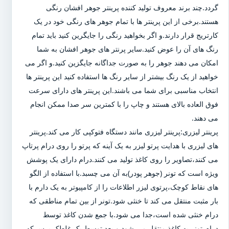
گردد.چند برند معروف تولید کننده پرینتر جوهر افشان رنگی
هستند.برخی از این پرینتر ها با تمام جوهر های رنگی خود در یک
کارتریج قرار دارند.و اگر بخواهید رنگی را جایگرین کنید باید تمام
رنگ های آن را عوض کنید.سایر پرنتر های جوهر افشان به شما
امکان می دهند جوهر را به صورت جداگانه جایگزین کنید.و اگر می
خواهید از یک رنگ بیشتر از سایر رنگ ها استفاده کنید این پرینتر ها
انتخاب مناسبی برای شما می باشند.این پرینتر های دارای سرعت
فوق العاده بالای هستند و چاپ را با کمترین سر صدا ممکن انجام
می دهند.
پرینتر لیزری:پرینتر لیزری مانند دستگاه فتوکپی کار می کند.پرینتر
های لیزری با هدایت پرتو لیزر به یک آینه که پرتو را روی درام پرتاپ
می کنند،تصاویر را روی کاغذ تولید می کنند.درام دارای یک پوشش
ویژه است که تونر (جوهر پودر)به آن می چسبد.با استفاده از الگو
های نقاط کوچک،پرتوی لیزر اطلاعات را از کامپیوتر به یک دارم با
بار مثبت منتقل می کند تا خنثی شود.تونر از بین تمام مناطقی که
درام خنثی شده است،جدا می شود.با جمع شدن کاغذ توسط
درام،تونر به کاغذ منتقل می شود و بعد توسط یک غلطک پرس که