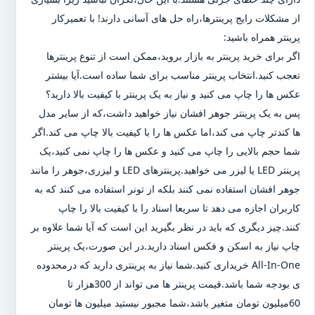
از مشکلات رایج پرینترها،راه حل های آسانی دارند! با تعمیرکار
پرینتر همراه باشید:
اگر برای خرید پرینتر به بازار بروید،ممکن است از تنوع پرینترها
تعجب کنید.انتخاب پرینتر مناسب برای شما ساده است.آیا بیشتر
عکس ها را چاپ می کنید و نیاز به یک پرینتر با کیفیت بالا دارید؟
پس به یک پرینتر جوهر افشان نیاز خواهید داشت،که از سایر مدل
ها کندتر چاپ می کند،اما عکس ها را با کیفیت بالا چاپ می کند.اگر
شما حجم بالایی را چاپ می کنید و عکس ها را چاپ نمی کنید،یک
پرینتر LED یا لیزر می خواهید.پرینترهای LED و لیزری،جوهر را مانند
جوهر افشان استفاده نمی کنند بلکه از تونر استفاده می کنند که به
کاربران اجازه می دهد تا سریعا اسناد را با کیفیت بالا را چاپ
کنند.چیز دیگری که باید در نظر بگیرید این است که آیا شما علاوه بر
چاپ نیاز به اسکن و فکس اسناد دارید.در این صورت،یک پرینتر
All-In-One خریداری کنید.شما نیاز به پرینتری دارید که درمحدوده
ی بودجه شما باشد.قیمت پرینتر ها می تواند از 300هزار تا
60میلیون تومان متغیر باشد،شما مجبور نیستید میلیون ها تومان