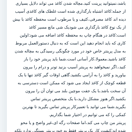
باشد،نمیتوانید پرینت کنید.مچاله شدن کاغذ می تواند دلایل بسیاری
از جمله:کاغذ اشتباه بارگذاری شده است غلطک های کاغذی آسیب
دیده اند کاغذ مصرفی،کثیف و یا مرطوب است محفظه کاغذ با بیش
از یک نوع کاغذ بارگذاری می شودیک شی مانع مسیر کاغذ
است:کاغذ در هنگام چاپ به محفظه کاغذ اضافه می شود:اولین
کاری که باید انجام دهید این است که به دنبال دستورالعمل مربوط
به مدل پرینتر خاص خود در مورد چگونگی رسیدگی به مچاله شدن
کاغذ باشید.معمولا،کار آسانی است.شما باید پرینتر خود را باز
کنید،.اگر نمیخواهید به پرینتر آسیب بزنید تونر و درام را بیرون
بیاورید و کاغذ را به آرامی بکشید.گاهی اوقات گیر کاغذ تنها با یک
قطعه کوچک از کاغذ ایجاد می شود که ممکن است دسترسی به
آن سخت باشد.با یک جفت موچین بلند می توان آن را بیرون
بکشید.اگر هنوز مشکل دارید،با یک متخصص پرینتر تماس
بگیرید.شما می توانید با تعمیرکار پرینتر تماس بگیرید تا بهترین
کمکی را که می توانیم در اختیار شما بگذاریم.
پرینتر من چاپ می کند،اما صفحات رگه ای،غیر واضح و یا محو
شده اند:کیفیت کار یک پرینتر فقط به خود پرینتر بستگی ندارد بلکه