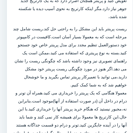
تعویض کنید و پرینتر همچنان اصرار دارد که به یک کارتریج جدید
جوهر نیاز دارد.مگر اینکه کارتریج به نحوی آسیب دیده یا شکسته
شده باشد،
ریست پرینتر باید این مشکل را به راحتی حل کند.ریست شامل چند
مرحله است که به معمولا بسیار آسان است.کافیست در کامپیوتر
خود دستورالعمل تنظیم مجدد برای مدل پرینتر خاص خود جستجو
کنید.بسته به نوع پرینتری که استفاده می کنید،ممکن است یک
راهنمای تصویری نیز وجود داشته باشد که چگونگی ریست را نشان
می دهد.اگر هنوز در مورد چگونگی ریست پرینتر خود مشکل
دارید،می توانید با تعمیرکار پرینتر تماس بگیرید و ما خوشحال
خواهیم شد که به شما کمک کنیم.
معمولا هنگامی که یک پرینتر را خریداری می کنید،همراه آن تونر و
درام در داخل آن (در صورت استفاده از آنها)موجود است.بنابراین
نه،مجبور نیستید که هنگام خرید پرینتر آنها را خریداری کنید.با این
حال،این کارتریج ها معمولا برای همیشه کار نمی کنند و شما باید
آنها را در آینده جایگزین کنید.تونر و درام دو قسمت جداگانه هستند
که بعد از خرید باید مونتاژ شوند.با این حال نگران نباشید،،قرار دادن