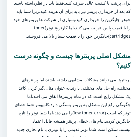
برای پرینت با کیفیت عالی صرف کنید.فقط باید در نظرداشته باشید
که بعد از خریداری پرینتر نیز باید برای آن هزینه کنید.زیرا شما باید
جوهر جایگزین را خریداری کنید.بسیاری از شرکت ها پرینترهای خود
را با قیمت پایین عرضه می کنند،اما کارتریج تونر(toner
cartridges)جایگزین خود را با قیمت بسیار بالا می فروشند.
مشکل اصلی پرینترها چیست و چگونه درست
کنیم؟
پرینترها می توانند مشکلات مشابهی داشته باشند،اما پرینترهای
مختلف،راه حل های مختلفی دارند.به عنوان مثال،گیر کردن کاغذ
یک مشکل رایج است که در تمام پرینترها اتفاق می افتد.اما
چگونگی رفع این مشکل به پرینتر بستگی دارد.کامپیوتر شما خطای
تونر کم است (low toner error)را می دهد،اما شما تونر را تازه
جایگزین کردید.پیام های خطای پرینتر همیشه قابل اعتماد
نیستند.ممکن است شما تونر قدیمی را با تونری با نام تجاری جدید