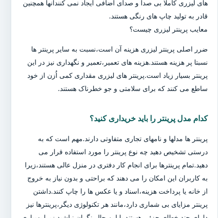
های لیزری کاملا بی صدا و صدای اضافی ایجاد نمی کنندآنها همچنین
قادر به تولید چاپ های رنگی هستند.
معایب پرینتر لیزری چیست؟
ضرر اصلی پرینتر لیزری هزینه آن است،نسبت به سایر پرینتر ها
نسبتا پر هزینه هستند.هزینه های تعمیر،تعمیر و نگهداری نیز در این
پرینتر بسیار زیاد است.پرینتر های لیزری مقداری کمی اُزن از خود
ساطع می کنند که برای سلامتی و جو خطرناک هستند.
کدام مدل پرینتر را باید خریداری کنید؟
پرینتر ها مدلها و نامهای تجاری متفاوتی دارند.مهم است که به
درستی تشخیص دهید چه نوع پرینتر را مورد استفاده قرار می
دهید.تمام پرینترها برای انجام کار دفتری در منزل عالی هستند،زیرا
به کاربران این امکان را می دهند که براحتی و بدون نیاز به خروج
از خانه یا پرداخت هزینه،اسناد و یا عکس ها را چاپ کنند.داشتن
پرینتر مزایای بی شماری دارد،مانند هر تکنولوژی دیگر،پرینترها نیز
دارای چند خطای جزئی هستند.با این حال،نگران نباشید زیرا بسیاری