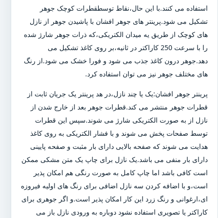
استفاده می کنند.با این حال،نقاط توسطقطرات کوچک جوهر
تشکیل می شود.پرینتر های جوهر افشان با پاشیدن جوهر از نازل
های کوچک از طریق یه میدان الکتریکی،که ذرات جوهر شارژ شده
را با سرعت 250 کاراکتر در ثانیه،بر روی کاغذ تشکیل می
دهد.جوهر درون کاغذ جذب می شود و فورا خشک می شود.از رنگ
های مختلف جوهر نیز می توان استفاده کرد.
پرینتر جوهر افشان:یک یا چند نازل،در هد پرینتر یک جریان ثابت از
قطرات جوهر منتشر می کند.قطرات جوهر بعد از خارج شدن از
نازل از به صورت الکتریکی شارژ می شوند.سپس این قطرات
توسط صفحات پخش می شوند و با فشار الکتریکی به روی کاغذ
هدایت می شوند که صفحه بالایی دارای بار مثبت و صفحه پایینی
دارای بار منفی می باشد.یک نازل برای چاپ یک متن مشکی ممکن
است کافی باشد اما چاپ کامل به صورت رنگی هم امکان پذیر
است،و با اضافه کردن سه نازل اضافی برای رنگ های اولیه فیروزه
ای،ارغوانی و رنگ زرد این کار امکان پذیر است.و اگر جوهری برای
کاراکتر یا تصویری استفاده نشود دوباره به ورودی نازل باز می