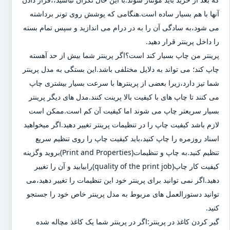
آنها با هم بسیار ساده است.هنگامی که پوشش روی تونر برداشته
می شود،به سادگی آن را به در درام می اندازید و سپس تمام بسته
را داخل پرینتر قرار دهید.
پرینتر من چاپ بسیار کند است؟اگر پرینتر شما بیش از حد آهسته
چاپ کند؛ می تواند به دلایل مختلفی باشد.این بستگی به مدل پرینتر
شما تیز دارد،زیرا بعضی از پرینترها با سرعت بسیار بیشتری چاپ
می کنند تا چاپ های با کیفیت بالا پرینت کنند.مدل های دیگر پرینتر
بسیار سریعتر چاپ می شوند اما کیفیت آن کم است.ممکن است
لازم باشد کیفیت چاپ را در تنظیمات پرینتر تغییر دهید.اگر میخواهید
اسناد روزمره را چاپ کنید،باید کیفیت چاپ را روی تنظیم سریع
تنظیم کنید.به چاپ و تنظیمات(Print and Properties)بروید وگزینه
کیفیت کار چاپ(quality of the print job)رابیابید و آن را تغییر
دهید.اگر نمی توانید برای پرینتر خود این تنظیمات را تغییر دهید،می
توانید دستورالعمل های مربوط به مدل پرینتر خاص خود را جستجو
کنید.
گیر کردن کاغذ در پرینتر:اگر در پرینتر شما یک کاغذ مچاله شده