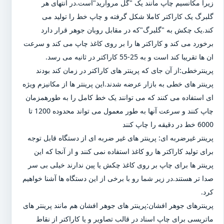
زیرا مکانسیم چاپ مانند یک "گل مروارید"است.در انتهای هر
گلبرگ یک کاراکتر کاملا شکل گرفته و چاپ خط را تولید می
کند.یک چکش به "گلبرگ"که در مقابل روبان جوهر قرار دارد
برخورد می کند و کاراکتر ها را بر روی کاغذ چاپ می کند و سرعت
ان ها تقریبا کند است و به 25-55 کاراکتر در ثانیه می رسد.
پرینترخطی:از آن جای که پرینتر های کاراکتر در زمان کند بودند
پرینتر های خطی به بازار عرضه شدند.این پرینتر ها از مکانیزم ویژه
ای استفاده می کنند که می توانند یک خط کامل را به طورهمزمان
چاپ کنند و سرعت آنها به طور معمول می تواند محدوده 1200 تا
6000 خط در دقیقه را چاپ کنند
پرینتر غیرضربه ای: پرینتر های غیر ضربه ای از دستگاه قابل توجه
برای تولید کاراکتر ها رو کاغذ استفاده نمی کنند و از آنجا که این
پرینتر ها برای چاپ بر روی کاغذ چکش یا پین ندارند خیلی بی سر
صدا تر هستند.در زیر شما رو با برخی از این دستگاه ها آشنا خواهیم
کرد.
پرینترهای جوهر افشان:پرینتر های جوهر افشان هم مانند پرینتر های
ماتریسی برای چاپ اسناد در قالب تصاویر و یا کاراکتر از نقاط