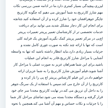
لیزری،پیچیدگی بسیار کمتری دارد.ما در ادامه ضمن بررسی نکات
مهم شارژ کارتریج،به شما آموزش می دهیم که چگونه کارتریج
چاپگر جوهرافشان خود را شارژ کرده و از آن استفاده کنید.چنانچه
برای انجام این کار دچار مشکل شدید،می توانید برای دریافت
خدمات تخصصی تر از کارشناسان تعمیر پرینتر تعمیرات پرینتر
اچ‌پی در مرکز تعمیر پرینتر کمک بگیرید.آموزش یک فرایند کلی
است که تنها با ارائه چند نکته به صورت تئوری کامل نشده و
جزئیات بسیار زیادی دارد.نباید انتظار داشته باشید که تنها به واسطه
آشنایی با مراحل شارژ کارتریج،قادر به انجام این عملیات
باشید.برای این شما همراهان عزیز به صورت عملی با مراحل کار
آشنا شوید،فیلم آموزش شارژ کارتریج را به شما عزیزان ارائه
خواهیم داد.در این فیلم کارشناس پرینتر اچ پی را باز کرده و
کارتریج را از آن خارج می کند.سپس با استفاده از یک سرنگ،جوهر
را به داخل آن تزریق می کند.در نهایت کارتریج مجددا سر جای خود
قرار گرفته و دستگاه مجددا بسته می شود.تماشای مراحل کار شما
را با جزئیات و نکات حساس و مهم آن آشنا می کند.همچنین با نحوه