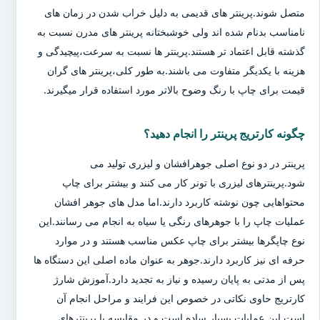
متصل شوند.پرینتر های قدیمی به دلیل خراب شدن در زمان های
نامناسب بدنام شده اند ولی خوشبختانه پرینتر های مدرن نسبت به
گذشته قابل اعتماد تر هستند.پرینتر ها نسبت به سرعت،پیچیدگی و
هزینه با یکدیگر متفاوت می باشند.به طور کلی،پرینتر های گران
قیمت برای چاپ با رنگ وضوح بالاتر مورد استفاده قرار میگیرند.
چگونه کارتریج پرینتر را انجام دهید؟
پرینتر در دو نوع اصلی جوهرافشان و لیزری تولید می
شود.پرینترهای لیزری با تونر کار می کنند و بیشتر برای چاپ
محتواهایی چون نوشته کاربرد دارند.اما مدل های جوهر افشان
عملیات چاپ را با جوهرهای رنگی یا سیاه به انجام می رسانند.این
نوع چاپگرها بیشتر برای چاپ عکس مناسب هستند و در موارد
حرفه ای نیز کاربرد دارند.جوهر به عنوان ماده اصلی این دستگاه ها
پس از مدتی به پایان رسیده و نیاز به تجدید دارد.آموزش شارژ
کارتریج حاوی نکاتی در خصوص این فرایند و مراحل انجام آن
است.این عملیات بسیار ساده است و در مقایسه با پرینترهای