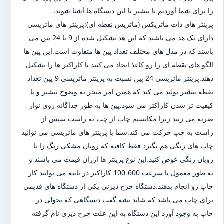
را برای شما آوردیم تا بیشتر با این دستگاه ها آشنا شوید.
پرینتر های دات ماتریکس (ماتریس نقطه ای):پرینتر های ماتریسی
دارای یک هد می باشند که این هد تشکیل شده از 9 تا 24 پین می
باشند که در مدل های مختلف تعداد پین ها متفاوت است.این پین ها
الگو های نقطه ای را رو کاغذ ایجاد می کنند تا کاراکتر ها را تشکیل
دهند.پرینتر ماتریسی 24 پین نسبت به پرینتر ماتریسی 9 پین تعداد
نقطه بیشتر تولید می کند که همین امر منجر به وضوح بیشتر و با
کیفیت تر شدن کاراکتر می شود.پین ها به طور جداگانه روی نوار
ضربه می زنند زیرا مکانسیم چاپ از چپ به راست سپس از
راست به چپ حرکت می کند.شما با پرینتر های ماتریسی می توانید
چاپ های رنگی هم بگیرد فقط کافیه که روبان مشکی رنگ را با
روبان رنگی عوض کنید.این نوع پرینتر ها ارزان قیمت می باشند و
به طور معمول با سرعت 600-100 کاراکتر در ثانیه می توانند کار
چاپ رو انجام بدهند.دستگاه چرخ دیزنی یکی از دستگاه های قدیمی
برای چاپ می باشد که شاید بشه گفت دستگاهی که تحولی در
چاپ به وجود آورد این دستگاه به این علت چرخ دیزی نام گرفته