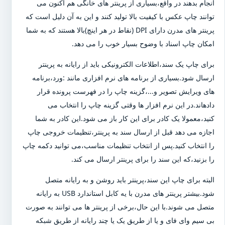
انجام بدهند در واقع،بسیاری از پرینتر های خانگی هم اکنون می
توانند چاپ عکس با کیفیت بالا تولید کنند و این به آن دلیل است که
پرینتر های مدرن دارای DPI (نقاط در هر اینچ)بالا هستند که به شما
امکان چاپ اسناد با وضوح بسیار خوب را می دهد.
برای چاپ یک سند،اطلاعات الکترونیکی باید از رایانه به پرینتر
ارسال شود.بسیاری از برنامه های نرم افزاری مانند :ورد،برنامه
های ویرایش تصویر و...،گزینه چاپ را در فهرست پرونده قرار
دادهاند.در این نرم افزار ها وقتی گزینه چاپ را انتخاب می
کنید،معمولا یک کادر برای این کار باز می شود.این کادر به شما
اجازه می دهد قبل از ارسال سند به پرینتر،تنظیمات خروجی چاپ
را انتخاب کنید.پس از انتخاب تنظیمات مناسب،می توانید دکمه چاپ
را بزنید،که این سند را برای پرینتر ارسال می کند.
البته برای چاپ این سند،پرینتر باید روشن و به رایانه متصل
شود.بیشتر پرینتر های مدرن با یه کابل استاندارد USB به رایانه
متصل می شوند.با این حال،برخی از پرینتر ها می توانند به صورت
بی سیم وای فای و یا از طریق یک یا چند رایانه از طریق شبکه