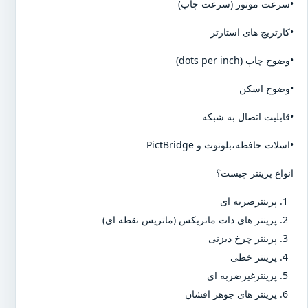
•سرعت موتور (سرعت چاپ)
•کارتریج های استارتر
•وضوح چاپ (dots per inch)
•وضوح اسکن
•قابلیت اتصال به شبکه
•اسلات حافظه،بلوتوث و PictBridge
انواع پرینتر چیست؟
پرینترضربه ای
پرینتر های دات ماتریکس (ماتریس نقطه ای)
پرینتر چرخ دیزنی
پرینتر خطی
پرینترغیرضربه ای
پرینتر های جوهر افشان