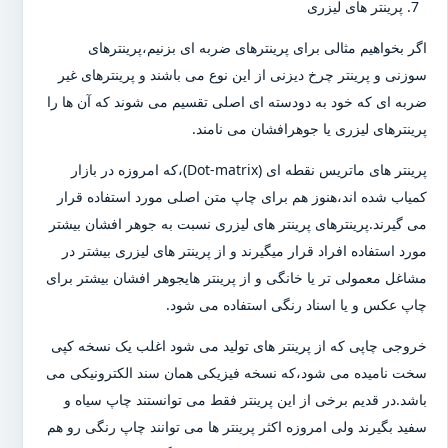
پرینتر های لیزری
اگر بخواهیم مثالی برای پرینترهای ضربه ای بزنیم،پرینترهای
سوزنی و پرینتر چرخ دیزنی از این نوع می باشند و پرینترهای غیر
ضربه ای که خود به دودسته ای اصلی تقسیم می شوند که آن ها را
پرینترهای لیزری یا جوهرافشان می نامند.
پرینتر های ماتریس نقطه ای (Dot-matrix)،که امروزه در بازار
کمیاب شده اند،هنوز هم برای چاپ متن اصلی مورد استفاده قرار
می گیرند.پرینترهای پرینتر های لیزری نسبت به جوهر افشان بیشتر
مورد استفاده افراد قرار میگیرند و از پرینتر های لیزری بیشتر در
مشاغل معمولی تر یا خانگی و از پرینتر هایجوهر افشان بیشتر برای
چاپ عکس و یا اسناد رنگی استفاده می شود.
خروجی چاپی که از پرینتر های تولید می شود اغلب یک نسخه کپی
سخت نامیده می شود،که نسخه فیزیکی همان سند الکترونیکی می
باشد.در قدیم برخی از این پرینتر فقط می توانستند چاپ سیاه و
سفید بگیرند ولی امروزه اکثر پرینتر ها می توانند چاپ رنگی رو هم