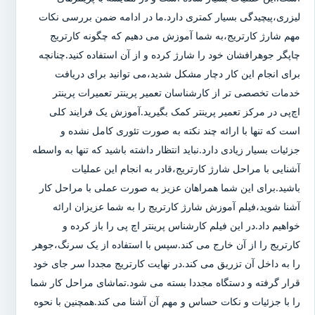
لیزری،پیچیدگی بسیار کمتری دارد.ما در ادامه ضمن بررسی نکات
مهم شارژ کارتریج،به شما آموزش می دهیم که چگونه کارتریج
چاپگر جوهرافشان خود را شارژ کرده و از آن استفاده کنید.چنانچه
برای انجام این کار دچار مشکل شدید،می توانید برای دریافت
خدمات تخصصی تر از کارشناسان تعمیر پرینتر تعمیرات پرینتر
اچ‌پی در مرکز تعمیر پرینتر کمک بگیرید.آموزش یک فرایند کلی
است که تنها با ارائه چند نکته به صورت تئوری کامل نشده و
جزئیات بسیار زیادی دارد.نباید انتظار داشته باشید که تنها به واسطه
آشنایی با مراحل شارژ کارتریج،قادر به انجام این عملیات
باشید.برای این شما همراهان عزیز به صورت عملی با مراحل کار
آشنا شوید،فیلم آموزش شارژ کارتریج را به شما عزیزان ارائه
خواهیم داد.در این فیلم کارشناس پرینتر اچ پی را باز کرده و
کارتریج را از آن خارج می کند.سپس با استفاده از یک سرنگ،جوهر
را به داخل آن تزریق می کند.در نهایت کارتریج مجددا سر جای خود
قرار گرفته و دستگاه مجددا بسته می شود.تماشای مراحل کار شما
را با جزئیات و نکات حساس و مهم آن آشنا می کند.همچنین با نحوه