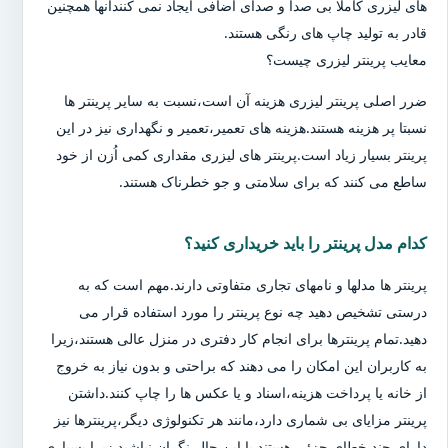
های لیزری کاملا بی صدا و صدای اضافی ایجاد نمی کنندآنها همچنین
قادر به تولید چاپ های رنگی هستند.
معایب پرینتر لیزری چیست؟
ضرر اصلی پرینتر لیزری هزینه آن است،نسبت به سایر پرینتر ها
نسبتا پر هزینه هستند.هزینه های تعمیر،تعمیر و نگهداری نیز در این
پرینتر بسیار زیاد است.پرینتر های لیزری مقداری کمی اُزن از خود
ساطع می کنند که برای سلامتی و جو خطرناک هستند.
کدام مدل پرینتر را باید خریداری کنید؟
پرینتر ها مدلها و نامهای تجاری متفاوتی دارند.مهم است که به
درستی تشخیص دهید چه نوع پرینتر را مورد استفاده قرار می
دهید.تمام پرینترها برای انجام کار دفتری در منزل عالی هستند،زیرا
به کاربران این امکان را می دهند که براحتی و بدون نیاز به خروج
از خانه یا پرداخت هزینه،اسناد و یا عکس ها را چاپ کنند.داشتن
پرینتر مزایای بی شماری دارد،مانند هر تکنولوژی دیگر،پرینترها نیز
دارای چند خطای جزئی هستند.با این حال،نگران نباشید زیرا بسیاری