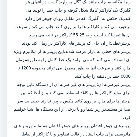
زیرا مکانسیم چاپ مانند یک "گل مروارید"است.در انتهای هر
گلبرگ یک کاراکتر کاملا شکل گرفته و چاپ خط را تولید می
کند.یک چکش به "گلبرگ"که در مقابل روبان جوهر قرار دارد
برخورد می کند و کاراکتر ها را بر روی کاغذ چاپ می کند و سرعت
ان ها تقریبا کند است و به 25-55 کاراکتر در ثانیه می رسد.
پرینترخطی:از آن جای که پرینتر های کاراکتر در زمان کند بودند
پرینتر های خطی به بازار عرضه شدند.این پرینتر ها از مکانیزم ویژه
ای استفاده می کنند که می توانند یک خط کامل را به طورهمزمان
چاپ کنند و سرعت آنها به طور معمول می تواند محدوده 1200 تا
6000 خط در دقیقه را چاپ کنند
پرینتر غیرضربه ای: پرینتر های غیر ضربه ای از دستگاه قابل توجه
برای تولید کاراکتر ها رو کاغذ استفاده نمی کنند و از آنجا که این
پرینتر ها برای چاپ بر روی کاغذ چکش یا پین ندارند خیلی بی سر
صدا تر هستند.در زیر شما رو با برخی از این دستگاه ها آشنا خواهیم
کرد.
پرینترهای جوهر افشان:پرینتر های جوهر افشان هم مانند پرینتر های
ماتریسی برای چاپ اسناد در قالب تصاویر و یا کاراکتر از نقاط