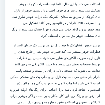
استفاده می کنند.با این حال،نقاط توسطقطرات کوچک جوهر
تشکیل می شود.پرینتر های جوهر افشان با پاشیدن جوهر از نازل
های کوچک از طریق یه میدان الکتریکی،که ذرات جوهر شارژ شده
را با سرعت 250 کاراکتر در ثانیه،بر روی کاغذ تشکیل می
دهد.جوهر درون کاغذ جذب می شود و فورا خشک می شود.از رنگ
های مختلف جوهر نیز می توان استفاده کرد.
پرینتر جوهر افشان:یک یا چند نازل،در هد پرینتر یک جریان ثابت از
قطرات جوهر منتشر می کند.قطرات جوهر بعد از خارج شدن از
نازل از به صورت الکتریکی شارژ می شوند.سپس این قطرات
توسط صفحات پخش می شوند و با فشار الکتریکی به روی کاغذ
هدایت می شوند که صفحه بالایی دارای بار مثبت و صفحه پایینی
دارای بار منفی می باشد.یک نازل برای چاپ یک متن مشکی ممکن
است کافی باشد اما چاپ کامل به صورت رنگی هم امکان پذیر
است،و با اضافه کردن سه نازل اضافی برای رنگ های اولیه فیروزه
ای،ارغوانی و رنگ زرد این کار امکان پذیر است.و اگر جوهری برای
کاراکتر یا تصویری استفاده نشود دوباره به ورودی نازل باز می