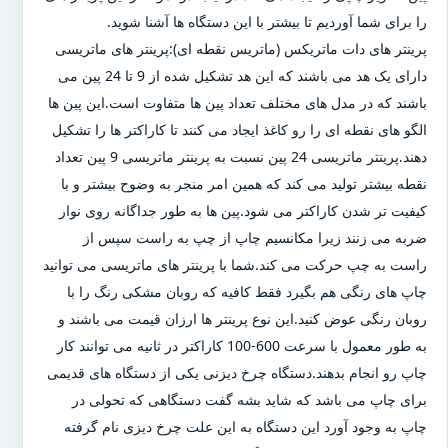
را برای شما آوردیم تا بیشتر با این دستگاه ها آشنا شوید.
پرینتر های دات ماتریکس (ماتریس نقطه ای):پرینتر های ماتریسی
دارای یک هد می باشند که این هد تشکیل شده از 9 تا 24 پین می
باشند که در مدل های مختلف تعداد پین ها متفاوت است.این پین ها
الگو های نقطه ای را رو کاغذ ایجاد می کنند تا کاراکتر ها را تشکیل
دهند.پرینتر ماتریسی 24 پین نسبت به پرینتر ماتریسی 9 پین تعداد
نقطه بیشتر تولید می کند که همین امر منجر به وضوح بیشتر و با
کیفیت تر شدن کاراکتر می شود.پین ها به طور جداگانه روی نوار
ضربه می زنند زیرا مکانسیم چاپ از چپ به راست سپس از
راست به چپ حرکت می کند.شما با پرینتر های ماتریسی می توانید
چاپ های رنگی هم بگیرد فقط کافیه که روبان مشکی رنگ را با
روبان رنگی عوض کنید.این نوع پرینتر ها ارزان قیمت می باشند و
به طور معمول با سرعت 600-100 کاراکتر در ثانیه می توانند کار
چاپ رو انجام بدهند.دستگاه چرخ دیزنی یکی از دستگاه های قدیمی
برای چاپ می باشد که شاید بشه گفت دستگاهی که تحولی در
چاپ به وجود آورد این دستگاه به این علت چرخ دیزی نام گرفته