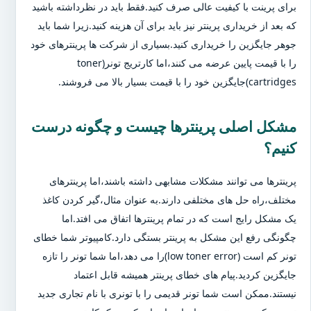
برای پرینت با کیفیت عالی صرف کنید.فقط باید در نظرداشته باشید
که بعد از خریداری پرینتر نیز باید برای آن هزینه کنید.زیرا شما باید
جوهر جایگزین را خریداری کنید.بسیاری از شرکت ها پرینترهای خود
را با قیمت پایین عرضه می کنند،اما کارتریج تونر(toner
cartridges)جایگزین خود را با قیمت بسیار بالا می فروشند.
مشکل اصلی پرینترها چیست و چگونه درست
کنیم؟
پرینترها می توانند مشکلات مشابهی داشته باشند،اما پرینترهای
مختلف،راه حل های مختلفی دارند.به عنوان مثال،گیر کردن کاغذ
یک مشکل رایج است که در تمام پرینترها اتفاق می افتد.اما
چگونگی رفع این مشکل به پرینتر بستگی دارد.کامپیوتر شما خطای
تونر کم است (low toner error)را می دهد،اما شما تونر را تازه
جایگزین کردید.پیام های خطای پرینتر همیشه قابل اعتماد
نیستند.ممکن است شما تونر قدیمی را با تونری با نام تجاری جدید