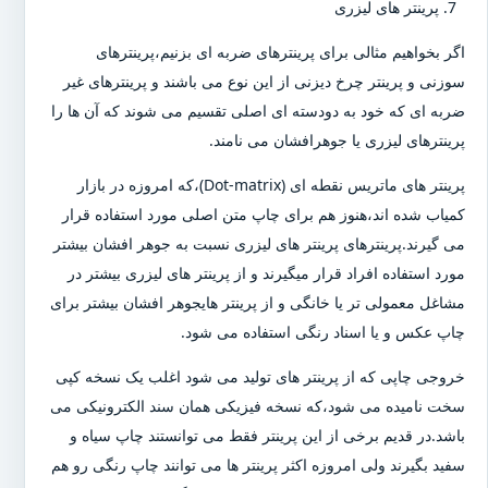
پرینتر های لیزری
اگر بخواهیم مثالی برای پرینترهای ضربه ای بزنیم،پرینترهای
سوزنی و پرینتر چرخ دیزنی از این نوع می باشند و پرینترهای غیر
ضربه ای که خود به دودسته ای اصلی تقسیم می شوند که آن ها را
پرینترهای لیزری یا جوهرافشان می نامند.
پرینتر های ماتریس نقطه ای (Dot-matrix)،که امروزه در بازار
کمیاب شده اند،هنوز هم برای چاپ متن اصلی مورد استفاده قرار
می گیرند.پرینترهای پرینتر های لیزری نسبت به جوهر افشان بیشتر
مورد استفاده افراد قرار میگیرند و از پرینتر های لیزری بیشتر در
مشاغل معمولی تر یا خانگی و از پرینتر هایجوهر افشان بیشتر برای
چاپ عکس و یا اسناد رنگی استفاده می شود.
خروجی چاپی که از پرینتر های تولید می شود اغلب یک نسخه کپی
سخت نامیده می شود،که نسخه فیزیکی همان سند الکترونیکی می
باشد.در قدیم برخی از این پرینتر فقط می توانستند چاپ سیاه و
سفید بگیرند ولی امروزه اکثر پرینتر ها می توانند چاپ رنگی رو هم