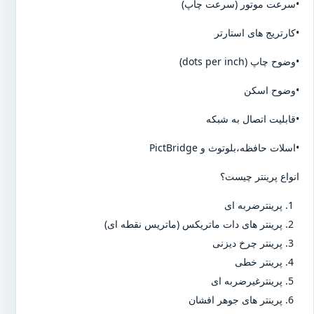
•سرعت موتور (سرعت چاپ)
•کارتریج های استارتر
•وضوح چاپ (dots per inch)
•وضوح اسکن
•قابلیت اتصال به شبکه
•اسلات حافظه،بلوتوث و PictBridge
انواع پرینتر چیست؟
پرینترضربه ای
پرینتر های دات ماتریکس (ماتریس نقطه ای)
پرینتر چرخ دیزنی
پرینتر خطی
پرینترغیرضربه ای
پرینتر های جوهر افشان