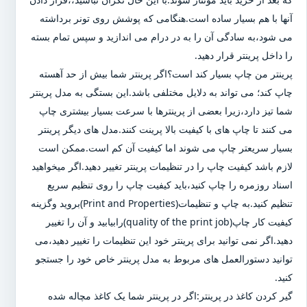
آنها با هم بسیار ساده است.هنگامی که پوشش روی تونر برداشته
می شود،به سادگی آن را به در درام می اندازید و سپس تمام بسته
را داخل پرینتر قرار دهید.
پرینتر من چاپ بسیار کند است؟اگر پرینتر شما بیش از حد آهسته
چاپ کند؛ می تواند به دلایل مختلفی باشد.این بستگی به مدل پرینتر
شما تیز دارد،زیرا بعضی از پرینترها با سرعت بسیار بیشتری چاپ
می کنند تا چاپ های با کیفیت بالا پرینت کنند.مدل های دیگر پرینتر
بسیار سریعتر چاپ می شوند اما کیفیت آن کم است.ممکن است
لازم باشد کیفیت چاپ را در تنظیمات پرینتر تغییر دهید.اگر میخواهید
اسناد روزمره را چاپ کنید،باید کیفیت چاپ را روی تنظیم سریع
تنظیم کنید.به چاپ و تنظیمات(Print and Properties)بروید وگزینه
کیفیت کار چاپ(quality of the print job)رابیابید و آن را تغییر
دهید.اگر نمی توانید برای پرینتر خود این تنظیمات را تغییر دهید،می
توانید دستورالعمل های مربوط به مدل پرینتر خاص خود را جستجو
کنید.
گیر کردن کاغذ در پرینتر:اگر در پرینتر شما یک کاغذ مچاله شده