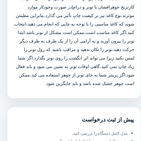
کارتریج جوهرافشان یا تونر و درام(در صورت وجود)از موارد
موثرند.نوع کاغذ نیز بر کیفیت چاپ تأثیر می گذارد،بنابراین مطمئن
شوید که کاغذ مناسبی را با توجه به چاپی که انجام می دهید،انتخاب
کنید.اگر کاغذ مناسب است،ممکن است مشکل از تونر باشد.ابتدا
تونر را بیرون آورید و به آرامی آن را از یک طرف به طرف دیگر
حرکت دهید.تونر را تکان ندهید و مراقب باشید که رول تونر را
لمس نکنید زیرا می تواند اثر انگشت را روی تونر بگذارد.اگر شما
زیاد چاپ نمی کنید،گاهی اوقات تونر ته نشین می شود و باید فعال
شود.اگر پرینتر شما به جای تونر از جوهر استفاده می کند،ممکن
است جوهر خشک شده باشد و باید جایگزین شود.
پیش از ثبت درخواست
مدل کامل دستگاه را بررسی کنید.