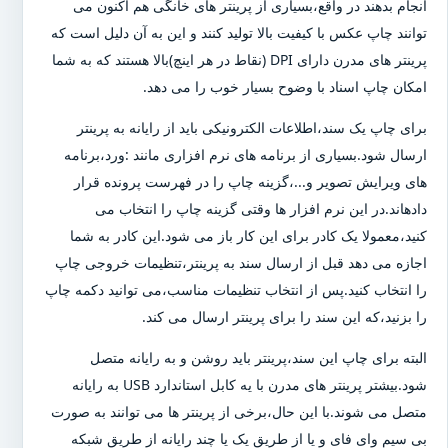
انجام بدهند در واقع،بسیاری از پرینتر های خانگی هم اکنون می
توانند چاپ عکس با کیفیت بالا تولید کنند و این به آن دلیل است که
پرینتر های مدرن دارای DPI (نقاط در هر اینچ)بالا هستند که به شما
امکان چاپ اسناد با وضوح بسیار خوب را می دهد.
برای چاپ یک سند،اطلاعات الکترونیکی باید از رایانه به پرینتر
ارسال شود.بسیاری از برنامه های نرم افزاری مانند :ورد،برنامه
های ویرایش تصویر و...،گزینه چاپ را در فهرست پرونده قرار
دادهاند.در این نرم افزار ها وقتی گزینه چاپ را انتخاب می
کنید،معمولا یک کادر برای این کار باز می شود.این کادر به شما
اجازه می دهد قبل از ارسال سند به پرینتر،تنظیمات خروجی چاپ
را انتخاب کنید.پس از انتخاب تنظیمات مناسب،می توانید دکمه چاپ
را بزنید،که این سند را برای پرینتر ارسال می کند.
البته برای چاپ این سند،پرینتر باید روشن و به رایانه متصل
شود.بیشتر پرینتر های مدرن با یه کابل استاندارد USB به رایانه
متصل می شوند.با این حال،برخی از پرینتر ها می توانند به صورت
بی سیم وای فای و یا از طریق یک یا چند رایانه از طریق شبکه