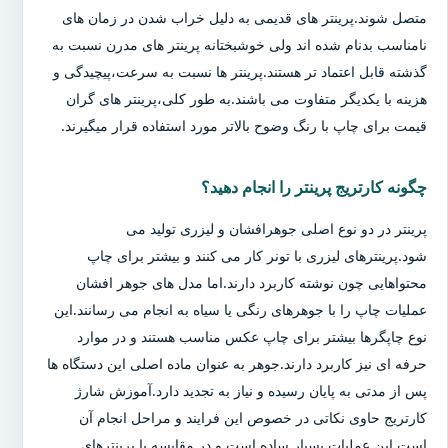
متصل شوند.پرینتر های قدیمی به دلیل خراب شدن در زمان های
نامناسب بدنام شده اند ولی خوشبختانه پرینتر های مدرن نسبت به
گذشته قابل اعتماد تر هستند.پرینتر ها نسبت به سرعت،پیچیدگی و
هزینه با یکدیگر متفاوت می باشند.به طور کلی،پرینتر های گران
قیمت برای چاپ با رنگ وضوح بالاتر مورد استفاده قرار میگیرند.
چگونه کارتریج پرینتر را انجام دهید؟
پرینتر در دو نوع اصلی جوهرافشان و لیزری تولید می
شود.پرینترهای لیزری با تونر کار می کنند و بیشتر برای چاپ
محتواهایی چون نوشته کاربرد دارند.اما مدل های جوهر افشان
عملیات چاپ را با جوهرهای رنگی یا سیاه به انجام می رسانند.این
نوع چاپگرها بیشتر برای چاپ عکس مناسب هستند و در موارد
حرفه ای نیز کاربرد دارند.جوهر به عنوان ماده اصلی این دستگاه ها
پس از مدتی به پایان رسیده و نیاز به تجدید دارد.آموزش شارژ
کارتریج حاوی نکاتی در خصوص این فرایند و مراحل انجام آن
است.این عملیات بسیار ساده است و در مقایسه با پرینترهای