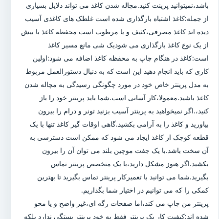
باشد،نمیتوانید پرینت کنید.مچاله شدن کاغذ می تواند دلایل بسیاری
از جمله:کاغذ اشتباه بارگذاری شده است غلطک های کاغذی آسیب
دیده اند کاغذ مصرفی،کثیف و یا مرطوب است محفظه کاغذ با بیش
از یک نوع کاغذ بارگذاری می شودیک شی مانع مسیر کاغذ
است:کاغذ در هنگام چاپ به محفظه کاغذ اضافه می شود:اولین
کاری که باید انجام دهید این است که به دنبال دستورالعمل مربوط
به مدل پرینتر خاص خود در مورد چگونگی رسیدگی به مچاله شدن
کاغذ باشید.معمولا،کار آسانی است.شما باید پرینتر خود را باز
کنید،.اگر نمیخواهید به پرینتر آسیب بزنید تونر و درام را بیرون
بیاورید و کاغذ را به آرامی بکشید.گاهی اوقات گیر کاغذ تنها با یک
قطعه کوچک از کاغذ ایجاد می شود که ممکن است دسترسی به
آن سخت باشد.با یک جفت موچین بلند می توان آن را بیرون
بکشید.اگر هنوز مشکل دارید،با یک متخصص پرینتر تماس
بگیرید.شما می توانید با تعمیرکار پرینتر تماس بگیرید تا بهترین
کمکی را که می توانیم در اختیار شما بگذاریم.
پرینتر من چاپ می کند،اما صفحات رگه ای،غیر واضح و یا محو
شده اند:کیفیت کار یک پرینتر فقط به خود پرینتر بستگی ندارد بلکه