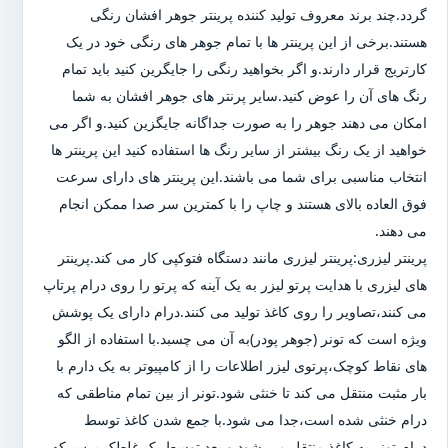
گردد.چند برند معروف تولید کننده پرینتر جوهر افشان رنگی
هستند.برخی از این پرینتر ها با تمام جوهر های رنگی خود در یک
کارتریج قرار دارند.و اگر بخواهید رنگی را جایگرین کنید باید تمام
رنگ های آن را عوض کنید.سایر پرنتر های جوهر افشان به شما
امکان می دهند جوهر را به صورت جداگانه جایگزین کنید.و اگر می
خواهید از یک رنگ بیشتر از سایر رنگ ها استفاده کنید این پرینتر ها
انتخاب مناسبی برای شما می باشند.این پرینتر های دارای سرعت
فوق العاده بالای هستند و چاپ را با کمترین سر صدا ممکن انجام
می دهند.
پرینتر لیزری:پرینتر لیزری مانند دستگاه فتوکپی کار می کند.پرینتر
های لیزری با هدایت پرتو لیزر به یک آینه که پرتو را روی درام پرتاپ
می کنند،تصاویر را روی کاغذ تولید می کنند.درام دارای یک پوشش
ویژه است که تونر (جوهر پودر)به آن می چسبد.با استفاده از الگو
های نقاط کوچک،پرتوی لیزر اطلاعات را از کامپیوتر به یک دارم با
بار مثبت منتقل می کند تا خنثی شود.تونر از بین تمام مناطقی که
درام خنثی شده است،جدا می شود.با جمع شدن کاغذ توسط
درام،تونر به کاغذ منتقل می شود و بعد توسط یک غلطک پرس که