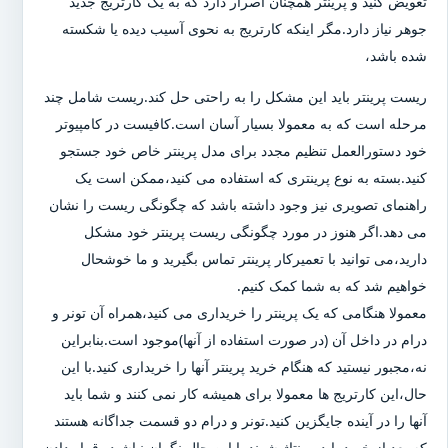
تعویض کنید و پرینتر همچنان اصرار دارد که به یک کارتریج جدید
جوهر نیاز دارد.مگر اینکه کارتریج به نحوی آسیب دیده یا شکسته
شده باشد،
ریست پرینتر باید این مشکل را به راحتی حل کند.ریست شامل چند
مرحله است که به معمولا بسیار آسان است.کافیست در کامپیوتر
خود دستورالعمل تنظیم مجدد برای مدل پرینتر خاص خود جستجو
کنید.بسته به نوع پرینتری که استفاده می کنید،ممکن است یک
راهنمای تصویری نیز وجود داشته باشد که چگونگی ریست را نشان
می دهد.اگر هنوز در مورد چگونگی ریست پرینتر خود مشکل
دارید،می توانید با تعمیرکار پرینتر تماس بگیرید و ما خوشحال
خواهیم شد که به شما کمک کنیم.
معمولا هنگامی که یک پرینتر را خریداری می کنید،همراه آن تونر و
درام در داخل آن (در صورت استفاده از آنها)موجود است.بنابراین
نه،مجبور نیستید که هنگام خرید پرینتر آنها را خریداری کنید.با این
حال،این کارتریج ها معمولا برای همیشه کار نمی کنند و شما باید
آنها را در آینده جایگزین کنید.تونر و درام دو قسمت جداگانه هستند
که بعد از خرید باید مونتاژ شوند.با این حال نگران نباشید،،قرار دادن