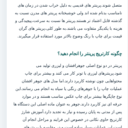
متصل شوند.پرینتر های قدیمی به دلیل خراب شدن در زمان های
نامناسب بدنام شده اند ولی خوشبختانه پرینتر های مدرن نسبت به
گذشته قابل اعتماد تر هستند.پرینتر ها نسبت به سرعت،پیچیدگی و
هزینه با یکدیگر متفاوت می باشند.به طور کلی،پرینتر های گران
قیمت برای چاپ با رنگ وضوح بالاتر مورد استفاده قرار میگیرند.
چگونه کارتریج پرینتر را انجام دهید؟
پرینتر در دو نوع اصلی جوهرافشان و لیزری تولید می
شود.پرینترهای لیزری با تونر کار می کنند و بیشتر برای چاپ
محتواهایی چون نوشته کاربرد دارند.اما مدل های جوهر افشان
عملیات چاپ را با جوهرهای رنگی یا سیاه به انجام می رسانند.این
نوع چاپگرها بیشتر برای چاپ عکس مناسب هستند و در موارد
حرفه ای نیز کاربرد دارند.جوهر به عنوان ماده اصلی این دستگاه ها
پس از مدتی به پایان رسیده و نیاز به تجدید دارد.آموزش شارژ
کارتریج حاوی نکاتی در خصوص این فرایند و مراحل انجام آن
است.این عملیات بسیار ساده است و در مقایسه با پرینترهای