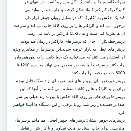
زیرا مکانسیم چاپ مانند یک "گل مروارید"است.در انتهای هر
گلبرگ یک کاراکتر کاملا شکل گرفته و چاپ خط را تولید می
کند.یک چکش به "گلبرگ"که در مقابل روبان جوهر قرار دارد
برخورد می کند و کاراکتر ها را بر روی کاغذ چاپ می کند و سرعت
ان ها تقریبا کند است و به 25-55 کاراکتر در ثانیه می رسد.
پرینترخطی:از آن جای که پرینتر های کاراکتر در زمان کند بودند
پرینتر های خطی به بازار عرضه شدند.این پرینتر ها از مکانیزم ویژه
ای استفاده می کنند که می توانند یک خط کامل را به طورهمزمان
چاپ کنند و سرعت آنها به طور معمول می تواند محدوده 1200 تا
6000 خط در دقیقه را چاپ کنند
پرینتر غیرضربه ای: پرینتر های غیر ضربه ای از دستگاه قابل توجه
برای تولید کاراکتر ها رو کاغذ استفاده نمی کنند و از آنجا که این
پرینتر ها برای چاپ بر روی کاغذ چکش یا پین ندارند خیلی بی سر
صدا تر هستند.در زیر شما رو با برخی از این دستگاه ها آشنا خواهیم
کرد.
پرینترهای جوهر افشان:پرینتر های جوهر افشان هم مانند پرینتر های
ماتریسی برای چاپ اسناد در قالب تصاویر و یا کاراکتر از نقاط