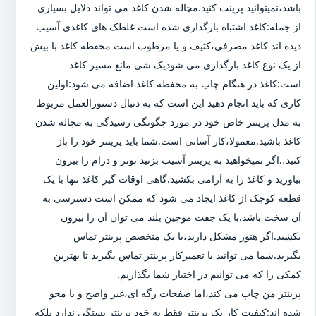
باشد،نمیتوانید پرینت کنید.مچاله شدن کاغذ می تواند دلایل بسیاری
از جمله:کاغذ اشتباه بارگذاری شده است غلطک های کاغذی آسیب
دیده اند کاغذ مصرفی،کثیف و یا مرطوب است محفظه کاغذ با بیش
از یک نوع کاغذ بارگذاری می شودیک شی مانع مسیر کاغذ
است:کاغذ در هنگام چاپ به محفظه کاغذ اضافه می شود:اولین
کاری که باید انجام دهید این است که به دنبال دستورالعمل مربوط
به مدل پرینتر خاص خود در مورد چگونگی رسیدگی به مچاله شدن
کاغذ باشید.معمولا،کار آسانی است.شما باید پرینتر خود را باز
کنید،.اگر نمیخواهید به پرینتر آسیب بزنید تونر و درام را بیرون
بیاورید و کاغذ را به آرامی بکشید.گاهی اوقات گیر کاغذ تنها با یک
قطعه کوچک از کاغذ ایجاد می شود که ممکن است دسترسی به
آن سخت باشد.با یک جفت موچین بلند می توان آن را بیرون
بکشید.اگر هنوز مشکل دارید،با یک متخصص پرینتر تماس
بگیرید.شما می توانید با تعمیرکار پرینتر تماس بگیرید تا بهترین
کمکی را که می توانیم در اختیار شما بگذاریم.
پرینتر من چاپ می کند،اما صفحات رگه ای،غیر واضح و یا محو
شده اند:کیفیت کار یک پرینتر فقط به خود پرینتر بستگی ندارد بلکه