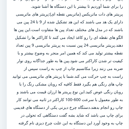
را برای شما آوردیم تا بیشتر با این دستگاه ها آشنا شوید.
پرینتر های دات ماتریکس (ماتریس نقطه ای):پرینتر های ماتریسی
دارای یک هد می باشند که این هد تشکیل شده از 9 تا 24 پین می
باشند که در مدل های مختلف تعداد پین ها متفاوت است.این پین ها
الگو های نقطه ای را رو کاغذ ایجاد می کنند تا کاراکتر ها را تشکیل
دهند.پرینتر ماتریسی 24 پین نسبت به پرینتر ماتریسی 9 پین تعداد
نقطه بیشتر تولید می کند که همین امر منجر به وضوح بیشتر و با
کیفیت تر شدن کاراکتر می شود.پین ها به طور جداگانه روی نوار
ضربه می زنند زیرا مکانسیم چاپ از چپ به راست سپس از
راست به چپ حرکت می کند.شما با پرینتر های ماتریسی می توانید
چاپ های رنگی هم بگیرد فقط کافیه که روبان مشکی رنگ را با
روبان رنگی عوض کنید.این نوع پرینتر ها ارزان قیمت می باشند و
به طور معمول با سرعت 600-100 کاراکتر در ثانیه می توانند کار
چاپ رو انجام بدهند.دستگاه چرخ دیزنی یکی از دستگاه های قدیمی
برای چاپ می باشد که شاید بشه گفت دستگاهی که تحولی در
چاپ به وجود آورد این دستگاه به این علت چرخ دیزی نام گرفته