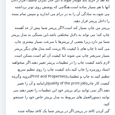
آنها با هم بسیار ساده است.هنگامی که پوشش روی تونر برداشته
می شود،به سادگی آن را به در درام می اندازید و سپس تمام بسته
را داخل پرینتر قرار دهید.
پرینتر من چاپ بسیار کند است؟اگر پرینتر شما بیش از حد آهسته
چاپ کند؛ می تواند به دلایل مختلفی باشد.این بستگی به مدل پرینتر
شما تیز دارد،زیرا بعضی از پرینترها با سرعت بسیار بیشتری چاپ
می کنند تا چاپ های با کیفیت بالا پرینت کنند.مدل های دیگر پرینتر
بسیار سریعتر چاپ می شوند اما کیفیت آن کم است.ممکن است
لازم باشد کیفیت چاپ را در تنظیمات پرینتر تغییر دهید.اگر میخواهید
اسناد روزمره را چاپ کنید،باید کیفیت چاپ را روی تنظیم سریع
تنظیم کنید.به چاپ و تنظیمات(Print and Properties)بروید وگزینه
کیفیت کار چاپ(quality of the print job)رابیابید و آن را تغییر
دهید.اگر نمی توانید برای پرینتر خود این تنظیمات را تغییر دهید،می
توانید دستورالعمل های مربوط به مدل پرینتر خاص خود را جستجو
کنید.
گیر کردن کاغذ در پرینتر:اگر در پرینتر شما یک کاغذ مچاله شده