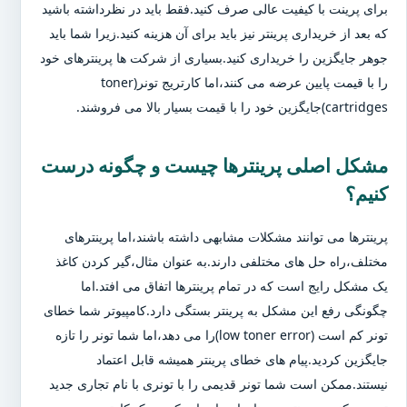
برای پرینت با کیفیت عالی صرف کنید.فقط باید در نظرداشته باشید
که بعد از خریداری پرینتر نیز باید برای آن هزینه کنید.زیرا شما باید
جوهر جایگزین را خریداری کنید.بسیاری از شرکت ها پرینترهای خود
را با قیمت پایین عرضه می کنند،اما کارتریج تونر(toner
cartridges)جایگزین خود را با قیمت بسیار بالا می فروشند.
مشکل اصلی پرینترها چیست و چگونه درست
کنیم؟
پرینترها می توانند مشکلات مشابهی داشته باشند،اما پرینترهای
مختلف،راه حل های مختلفی دارند.به عنوان مثال،گیر کردن کاغذ
یک مشکل رایج است که در تمام پرینترها اتفاق می افتد.اما
چگونگی رفع این مشکل به پرینتر بستگی دارد.کامپیوتر شما خطای
تونر کم است (low toner error)را می دهد،اما شما تونر را تازه
جایگزین کردید.پیام های خطای پرینتر همیشه قابل اعتماد
نیستند.ممکن است شما تونر قدیمی را با تونری با نام تجاری جدید