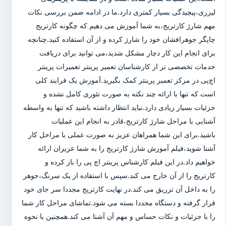
لیزری،پیچیدگی بسیار کمتری دارد.ما در ادامه ضمن بررسی نکات
مهم شارژ کارتریج،به شما آموزش می دهیم که چگونه کارتریج
چاپگر جوهرافشان خود را شارژ کرده و از آن استفاده کنید.چنانچه
برای انجام این کار دچار مشکل شدید،می توانید برای دریافت
خدمات تخصصی تر از کارشناسان تعمیر پرینتر تعمیرات پرینتر
اچ‌پی در مرکز تعمیر پرینتر کمک بگیرید.آموزش یک فرایند کلی
است که تنها با ارائه چند نکته به صورت تئوری کامل نشده و
جزئیات بسیار زیادی دارد.نباید انتظار داشته باشید که تنها به واسطه
آشنایی با مراحل شارژ کارتریج،قادر به انجام این عملیات
باشید.برای این شما همراهان عزیز به صورت عملی با مراحل کار
آشنا شوید،فیلم آموزش شارژ کارتریج را به شما عزیزان ارائه
خواهیم داد.در این فیلم کارشناس پرینتر اچ پی را باز کرده و
کارتریج را از آن خارج می کند.سپس با استفاده از یک سرنگ،جوهر
را به داخل آن تزریق می کند.در نهایت کارتریج مجددا سر جای خود
قرار گرفته و دستگاه مجددا بسته می شود.تماشای مراحل کار شما
را با جزئیات و نکات حساس و مهم آن آشنا می کند.همچنین با نحوه