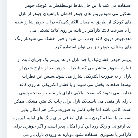
استفاده می کنند.با این حال،نقاط توسطقطرات کوچک جوهر
تشکیل می شود.پرینتر های جوهر افشان با پاشیدن جوهر از نازل
های کوچک از طریق یه میدان الکتریکی،که ذرات جوهر شارژ شده
را با سرعت 250 کاراکتر در ثانیه،بر روی کاغذ تشکیل می
دهد.جوهر درون کاغذ جذب می شود و فورا خشک می شود.از رنگ
های مختلف جوهر نیز می توان استفاده کرد.
پرینتر جوهر افشان:یک یا چند نازل،در هد پرینتر یک جریان ثابت از
قطرات جوهر منتشر می کند.قطرات جوهر بعد از خارج شدن از
نازل از به صورت الکتریکی شارژ می شوند.سپس این قطرات
توسط صفحات پخش می شوند و با فشار الکتریکی به روی کاغذ
هدایت می شوند که صفحه بالایی دارای بار مثبت و صفحه پایینی
دارای بار منفی می باشد.یک نازل برای چاپ یک متن مشکی ممکن
است کافی باشد اما چاپ کامل به صورت رنگی هم امکان پذیر
است،و با اضافه کردن سه نازل اضافی برای رنگ های اولیه فیروزه
ای،ارغوانی و رنگ زرد این کار امکان پذیر است.و اگر جوهری برای
کاراکتر یا تصویری استفاده نشود دوباره به ورودی نازل باز می