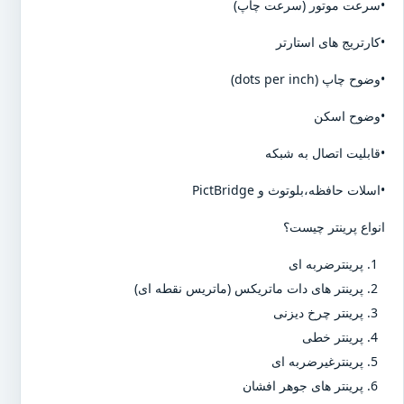
•سرعت موتور (سرعت چاپ)
•کارتریج های استارتر
•وضوح چاپ (dots per inch)
•وضوح اسکن
•قابلیت اتصال به شبکه
•اسلات حافظه،بلوتوث و PictBridge
انواع پرینتر چیست؟
پرینترضربه ای
پرینتر های دات ماتریکس (ماتریس نقطه ای)
پرینتر چرخ دیزنی
پرینتر خطی
پرینترغیرضربه ای
پرینتر های جوهر افشان