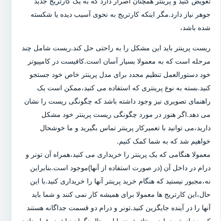
تعویض کنید و پرینتر همچنان اصرار دارد که به یک کارتریج جدید
جوهر نیاز دارد.مگر اینکه کارتریج به نحوی آسیب دیده یا شکسته
شده باشد،
ریست پرینتر باید این مشکل را به راحتی حل کند.ریست شامل چند
مرحله است که به معمولا بسیار آسان است.کافیست در کامپیوتر
خود دستورالعمل تنظیم مجدد برای مدل پرینتر خاص خود جستجو
کنید.بسته به نوع پرینتری که استفاده می کنید،ممکن است یک
راهنمای تصویری نیز وجود داشته باشد که چگونگی ریست را نشان
می دهد.اگر هنوز در مورد چگونگی ریست پرینتر خود مشکل
دارید،می توانید با تعمیرکار پرینتر تماس بگیرید و ما خوشحال
خواهیم شد که به شما کمک کنیم.
معمولا هنگامی که یک پرینتر را خریداری می کنید،همراه آن تونر و
درام در داخل آن (در صورت استفاده از آنها)موجود است.بنابراین
نه،مجبور نیستید که هنگام خرید پرینتر آنها را خریداری کنید.با این
حال،این کارتریج ها معمولا برای همیشه کار نمی کنند و شما باید
آنها را در آینده جایگزین کنید.تونر و درام دو قسمت جداگانه هستند
که بعد از خرید باید مونتاژ شوند.با این حال نگران نباشید،،قرار دادن