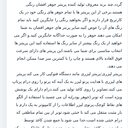
گردد.چند برند معروف تولید کننده پرینتر جوهر افشان رنگی
هستند.برخی از این پرینتر ها با تمام جوهر های رنگی خود در یک
کارتریج قرار دارند.و اگر بخواهید رنگی را جایگرین کنید باید تمام
رنگ های آن را عوض کنید.سایر پرنتر های جوهر افشان به شما
امکان می دهند جوهر را به صورت جداگانه جایگزین کنید.و اگر می
خواهید از یک رنگ بیشتر از سایر رنگ ها استفاده کنید این پرینتر ها
انتخاب مناسبی برای شما می باشند.این پرینتر های دارای سرعت
فوق العاده بالای هستند و چاپ را با کمترین سر صدا ممکن انجام
می دهند.
پرینتر لیزری:پرینتر لیزری مانند دستگاه فتوکپی کار می کند.پرینتر
های لیزری با هدایت پرتو لیزر به یک آینه که پرتو را روی درام پرتاپ
می کنند،تصاویر را روی کاغذ تولید می کنند.درام دارای یک پوشش
ویژه است که تونر (جوهر پودر)به آن می چسبد.با استفاده از الگو
های نقاط کوچک،پرتوی لیزر اطلاعات را از کامپیوتر به یک دارم با
بار مثبت منتقل می کند تا خنثی شود.تونر از بین تمام مناطقی که
درام خنثی شده است،جدا می شود.با جمع شدن کاغذ توسط
درام،تونر به کاغذ منتقل می شود و بعد توسط یک غلطک پرس که