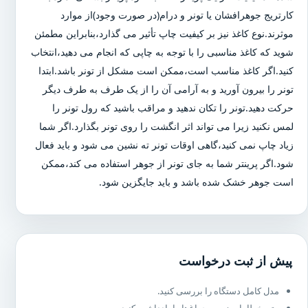
کارتریج جوهرافشان یا تونر و درام(در صورت وجود)از موارد
موثرند.نوع کاغذ نیز بر کیفیت چاپ تأثیر می گذارد،بنابراین مطمئن
شوید که کاغذ مناسبی را با توجه به چاپی که انجام می دهید،انتخاب
کنید.اگر کاغذ مناسب است،ممکن است مشکل از تونر باشد.ابتدا
تونر را بیرون آورید و به آرامی آن را از یک طرف به طرف دیگر
حرکت دهید.تونر را تکان ندهید و مراقب باشید که رول تونر را
لمس نکنید زیرا می تواند اثر انگشت را روی تونر بگذارد.اگر شما
زیاد چاپ نمی کنید،گاهی اوقات تونر ته نشین می شود و باید فعال
شود.اگر پرینتر شما به جای تونر از جوهر استفاده می کند،ممکن
است جوهر خشک شده باشد و باید جایگزین شود.
پیش از ثبت درخواست
مدل کامل دستگاه را بررسی کنید.