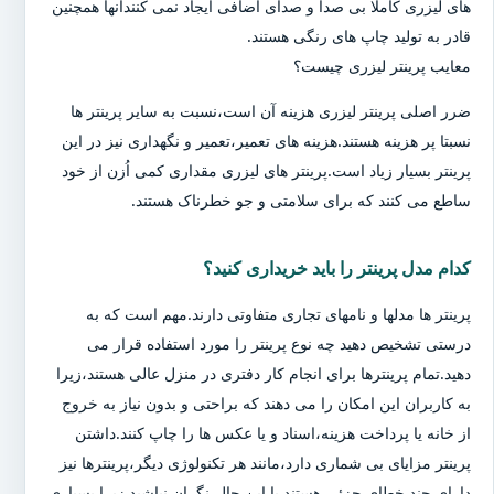
های لیزری کاملا بی صدا و صدای اضافی ایجاد نمی کنندآنها همچنین
قادر به تولید چاپ های رنگی هستند.
معایب پرینتر لیزری چیست؟
ضرر اصلی پرینتر لیزری هزینه آن است،نسبت به سایر پرینتر ها
نسبتا پر هزینه هستند.هزینه های تعمیر،تعمیر و نگهداری نیز در این
پرینتر بسیار زیاد است.پرینتر های لیزری مقداری کمی اُزن از خود
ساطع می کنند که برای سلامتی و جو خطرناک هستند.
کدام مدل پرینتر را باید خریداری کنید؟
پرینتر ها مدلها و نامهای تجاری متفاوتی دارند.مهم است که به
درستی تشخیص دهید چه نوع پرینتر را مورد استفاده قرار می
دهید.تمام پرینترها برای انجام کار دفتری در منزل عالی هستند،زیرا
به کاربران این امکان را می دهند که براحتی و بدون نیاز به خروج
از خانه یا پرداخت هزینه،اسناد و یا عکس ها را چاپ کنند.داشتن
پرینتر مزایای بی شماری دارد،مانند هر تکنولوژی دیگر،پرینترها نیز
دارای چند خطای جزئی هستند.با این حال،نگران نباشید زیرا بسیاری