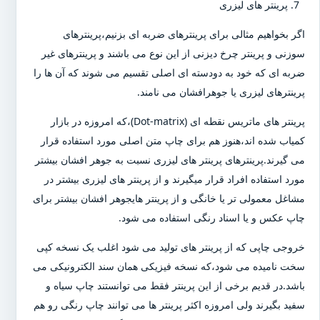
پرینتر های لیزری
اگر بخواهیم مثالی برای پرینترهای ضربه ای بزنیم،پرینترهای
سوزنی و پرینتر چرخ دیزنی از این نوع می باشند و پرینترهای غیر
ضربه ای که خود به دودسته ای اصلی تقسیم می شوند که آن ها را
پرینترهای لیزری یا جوهرافشان می نامند.
پرینتر های ماتریس نقطه ای (Dot-matrix)،که امروزه در بازار
کمیاب شده اند،هنوز هم برای چاپ متن اصلی مورد استفاده قرار
می گیرند.پرینترهای پرینتر های لیزری نسبت به جوهر افشان بیشتر
مورد استفاده افراد قرار میگیرند و از پرینتر های لیزری بیشتر در
مشاغل معمولی تر یا خانگی و از پرینتر هایجوهر افشان بیشتر برای
چاپ عکس و یا اسناد رنگی استفاده می شود.
خروجی چاپی که از پرینتر های تولید می شود اغلب یک نسخه کپی
سخت نامیده می شود،که نسخه فیزیکی همان سند الکترونیکی می
باشد.در قدیم برخی از این پرینتر فقط می توانستند چاپ سیاه و
سفید بگیرند ولی امروزه اکثر پرینتر ها می توانند چاپ رنگی رو هم