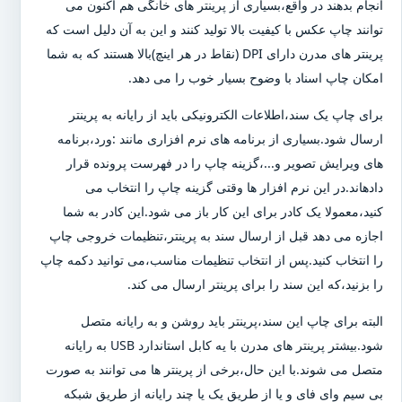
انجام بدهند در واقع،بسیاری از پرینتر های خانگی هم اکنون می
توانند چاپ عکس با کیفیت بالا تولید کنند و این به آن دلیل است که
پرینتر های مدرن دارای DPI (نقاط در هر اینچ)بالا هستند که به شما
امکان چاپ اسناد با وضوح بسیار خوب را می دهد.
برای چاپ یک سند،اطلاعات الکترونیکی باید از رایانه به پرینتر
ارسال شود.بسیاری از برنامه های نرم افزاری مانند :ورد،برنامه
های ویرایش تصویر و...،گزینه چاپ را در فهرست پرونده قرار
دادهاند.در این نرم افزار ها وقتی گزینه چاپ را انتخاب می
کنید،معمولا یک کادر برای این کار باز می شود.این کادر به شما
اجازه می دهد قبل از ارسال سند به پرینتر،تنظیمات خروجی چاپ
را انتخاب کنید.پس از انتخاب تنظیمات مناسب،می توانید دکمه چاپ
را بزنید،که این سند را برای پرینتر ارسال می کند.
البته برای چاپ این سند،پرینتر باید روشن و به رایانه متصل
شود.بیشتر پرینتر های مدرن با یه کابل استاندارد USB به رایانه
متصل می شوند.با این حال،برخی از پرینتر ها می توانند به صورت
بی سیم وای فای و یا از طریق یک یا چند رایانه از طریق شبکه