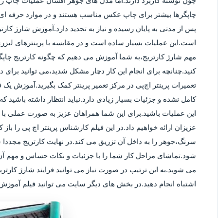
چون نوشته کاربرد دارند.اما مدل های جوهر افشان عملیات چاپ را ب
چاپگرها بیشتر برای چاپ عکس مناسب هستند و در موارد حرفه ای نی
پس از مدتی به پایان رسیده و نیاز به تجدید دارد.آموزش شارژ کار
است.این عملیات بسیار ساده است و در مقایسه با پرینترهای لیزر
مهم شارژ کارتریج،به شما آموزش می دهیم که چگونه کارتریج چاپگر
کنید.چنانچه برای انجام این کار دچار مشکل شدید،می توانید برای
تعمیرات پرینتر اچ‌پی در مرکز تعمیر پرینتر کمک بگیرید.آموزش یک ف
کامل نشده و جزئیات بسیار زیادی دارد.نباید انتظار داشته باشید که 
این عملیات باشید.برای این شما همراهان عزیز به صورت عملی با م
عزیزان ارائه خواهیم داد.در این فیلم کارشناس پرینتر اچ پی را باز 
سرنگ،جوهر را به داخل آن تزریق می کند.در نهایت کارتریج مجددا 
شود.تماشای مراحل کار شما را با جزئیات و نکات حساس و مهم آن 
می شوید.به این ترتیب در صورت نیاز می توانید فرایند شارژ کارتر
اشتباه انجام دهید.در بخش های دیگر سایت می توانید فیلم آموزش ش