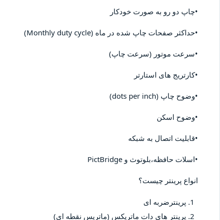
•چاپ دو رو به صورت خودکار
•حداکثر صفحات چاپ شده در ماه (Monthly duty cycle)
•سرعت موتور (سرعت چاپ)
•کارتریج های استارتر
•وضوح چاپ (dots per inch)
•وضوح اسکن
•قابلیت اتصال به شبکه
•اسلات حافظه،بلوتوث و PictBridge
انواع پرینتر چیست؟
پرینترضربه ای
پرینتر های دات ماتریکس (ماتریس نقطه ای)