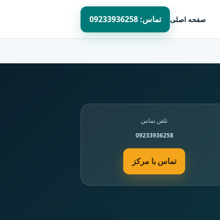
تماس: 09233936258
صفحه اصلی
تلفن تماس
09233936258
تماس با مرکز