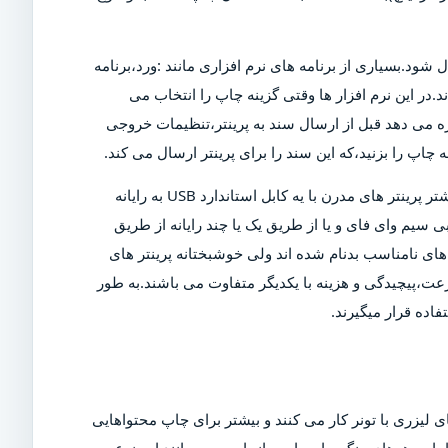
ل شود.بسیاری از برنامه های نرم افزاری مانند :ورد،برنامه
د.در این نرم افزار ها وقتی گزینه چاپ را انتخاب می
ازه می دهد قبل از ارسال سند به پرینتر،تنظیمات خروجی
چاپ را بزنید،که این سند را برای پرینتر ارسال می کند.
البته برای چاپ این سند،پرینتر باید روشن و به رایانه متصل شود.بیشتر پرینتر های مدرن با یه کابل استاندارد USB به رایانه
 سیم وای فای و یا از طریق یک یا چند رایانه از طریق
ی نامناسب بدنام شده اند ولی خوشبختانه پرینتر های
عت،پیچیدگی و هزینه با یکدیگر متفاوت می باشند.به طور
اده قرار میگیرند.
 لیزری با تونر کار می کنند و بیشتر برای چاپ محتواهایی