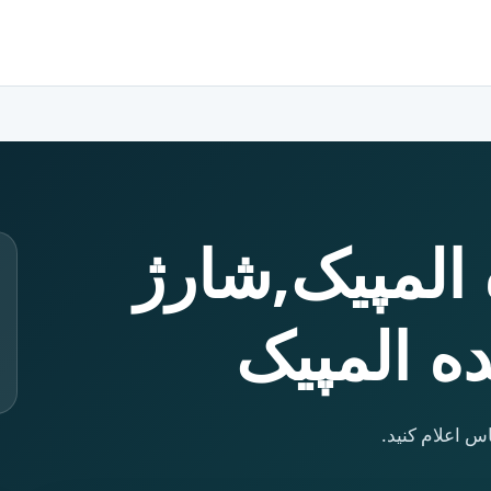
 المپیک,شارژ
ده المپیک
س اعلام کنید.