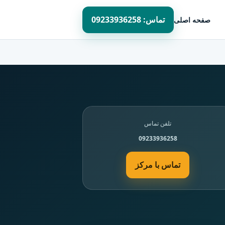
تماس: 09233936258
صفحه اصلی
تلفن تماس
09233936258
تماس با مرکز