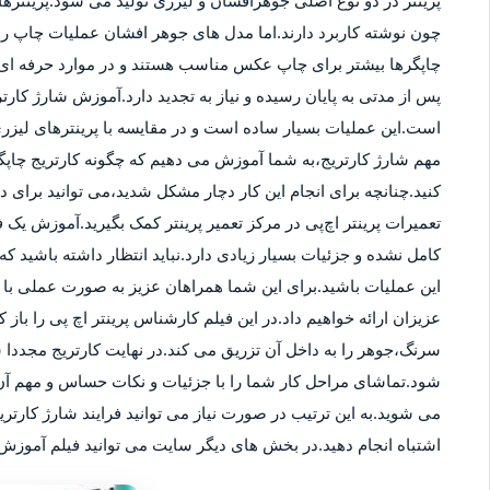
پرینتر در دو نوع اصلی جوهرافشان و لیزری تولید می شود.پرینترهای
چون نوشته کاربرد دارند.اما مدل های جوهر افشان عملیات چاپ را ب
چاپگرها بیشتر برای چاپ عکس مناسب هستند و در موارد حرفه ای نی
پس از مدتی به پایان رسیده و نیاز به تجدید دارد.آموزش شارژ کار
است.این عملیات بسیار ساده است و در مقایسه با پرینترهای لیزر
مهم شارژ کارتریج،به شما آموزش می دهیم که چگونه کارتریج چاپگر
کنید.چنانچه برای انجام این کار دچار مشکل شدید،می توانید برای
تعمیرات پرینتر اچ‌پی در مرکز تعمیر پرینتر کمک بگیرید.آموزش یک ف
کامل نشده و جزئیات بسیار زیادی دارد.نباید انتظار داشته باشید که 
این عملیات باشید.برای این شما همراهان عزیز به صورت عملی با م
عزیزان ارائه خواهیم داد.در این فیلم کارشناس پرینتر اچ پی را باز 
سرنگ،جوهر را به داخل آن تزریق می کند.در نهایت کارتریج مجددا 
شود.تماشای مراحل کار شما را با جزئیات و نکات حساس و مهم آن 
می شوید.به این ترتیب در صورت نیاز می توانید فرایند شارژ کارتر
اشتباه انجام دهید.در بخش های دیگر سایت می توانید فیلم آموزش ش