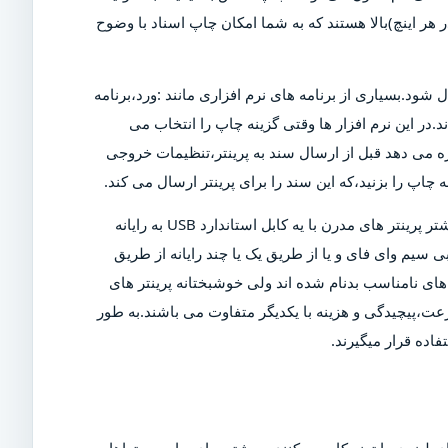
ن دلیل است که پرینتر های مدرن دارای DPI (نقاط در هر اینچ)بالا هستند که به شما امکان چاپ اسناد با وضوح
ل شود.بسیاری از برنامه های نرم افزاری مانند :ورد،برنامه
د.در این نرم افزار ها وقتی گزینه چاپ را انتخاب می
ازه می دهد قبل از ارسال سند به پرینتر،تنظیمات خروجی
چاپ را بزنید،که این سند را برای پرینتر ارسال می کند.
البته برای چاپ این سند،پرینتر باید روشن و به رایانه متصل شود.بیشتر پرینتر های مدرن با یه کابل استاندارد USB به رایانه
 سیم وای فای و یا از طریق یک یا چند رایانه از طریق
ی نامناسب بدنام شده اند ولی خوشبختانه پرینتر های
عت،پیچیدگی و هزینه با یکدیگر متفاوت می باشند.به طور
اده قرار میگیرند.