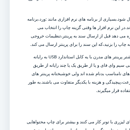
ل شود.بسیاری از برنامه های نرم افزاری مانند :ورد،برنامه
د.در این نرم افزار ها وقتی گزینه چاپ را انتخاب می
ازه می دهد قبل از ارسال سند به پرینتر،تنظیمات خروجی
چاپ را بزنید،که این سند را برای پرینتر ارسال می کند.
البته برای چاپ این سند،پرینتر باید روشن و به رایانه متصل شود.بیشتر پرینتر های مدرن با یه کابل استاندارد USB به رایانه
 سیم وای فای و یا از طریق یک یا چند رایانه از طریق
ی نامناسب بدنام شده اند ولی خوشبختانه پرینتر های
عت،پیچیدگی و هزینه با یکدیگر متفاوت می باشند.به طور
اده قرار میگیرند.
 لیزری با تونر کار می کنند و بیشتر برای چاپ محتواهایی