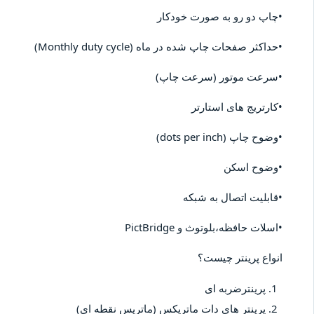
•چاپ دو رو به صورت خودکار
•حداکثر صفحات چاپ شده در ماه (Monthly duty cycle)
•سرعت موتور (سرعت چاپ)
•کارتریج های استارتر
•وضوح چاپ (dots per inch)
•وضوح اسکن
•قابلیت اتصال به شبکه
•اسلات حافظه،بلوتوث و PictBridge
انواع پرینتر چیست؟
پرینترضربه ای
پرینتر های دات ماتریکس (ماتریس نقطه ای)