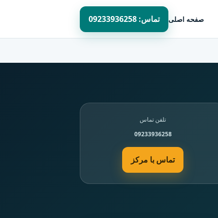
تماس: 09233936258
صفحه اصلی
تلفن تماس
09233936258
تماس با مرکز