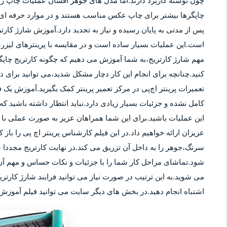
چون نوشته کاربرد دارند.اما مدل های جوهر افشان عملیات چاپ را ب
چاپگرها بیشتر برای چاپ عکس مناسب هستند و در موارد حرفه ای نی
پس از مدتی به پایان رسیده و نیاز به تجدید دارد.آموزش شارژ کار
است.این عملیات بسیار ساده است و در مقایسه با پرینترهای لیزر
مهم شارژ کارتریج،به شما آموزش می دهیم که چگونه کارتریج چاپگر
کنید.چنانچه برای انجام این کار دچار مشکل شدید،می توانید برای
تعمیرات پرینتر اچ‌پی در مرکز تعمیر پرینتر کمک بگیرید.آموزش یک ف
کامل نشده و جزئیات بسیار زیادی دارد.نباید انتظار داشته باشید که 
این عملیات باشید.برای این شما همراهان عزیز به صورت عملی با م
عزیزان ارائه خواهیم داد.در این فیلم کارشناس پرینتر اچ پی را باز 
سرنگ،جوهر را به داخل آن تزریق می کند.در نهایت کارتریج مجددا 
شود.تماشای مراحل کار شما را با جزئیات و نکات حساس و مهم آن 
می شوید.به این ترتیب در صورت نیاز می توانید فرایند شارژ کارتر
اشتباه انجام دهید.در بخش های دیگر سایت می توانید فیلم آموزش ش