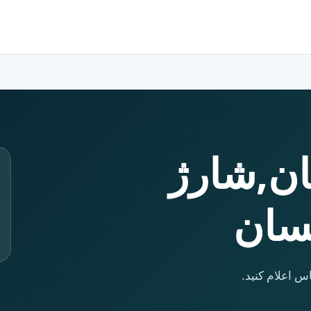
ان,شارژ
یسان
س اعلام کنید.